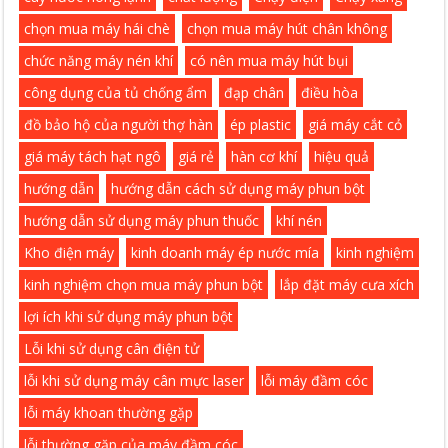
chọn mua máy hái chè
chọn mua máy hút chân không
chức năng máy nén khí
có nên mua máy hút bụi
công dụng của tủ chống ẩm
đạp chân
điều hòa
đồ bảo hộ của người thợ hàn
ép plastic
giá máy cắt cỏ
giá máy tách hạt ngô
giá rẻ
hàn cơ khí
hiệu quả
hướng dẫn
hướng dẫn cách sử dụng máy phun bột
hướng dẫn sử dụng máy phun thuốc
khí nén
Kho điện máy
kinh doanh máy ép nước mía
kinh nghiệm
kinh nghiệm chọn mua máy phun bột
lắp đặt máy cưa xích
lợi ích khi sử dụng máy phun bột
Lỗi khi sử dụng cân điện tử
lỗi khi sử dụng máy cân mực laser
lỗi máy đầm cóc
lỗi máy khoan thường gặp
lỗi thường gặp của máy đầm cóc