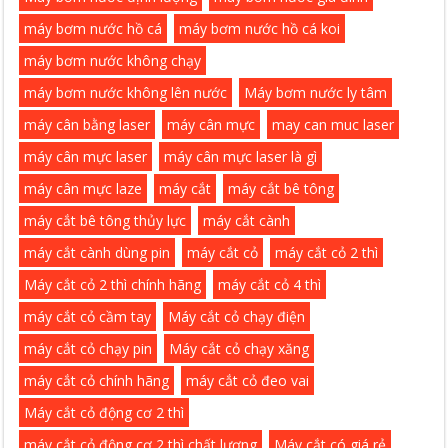
máy bơm nước hồ cá
máy bơm nước hồ cá koi
máy bơm nước không chạy
máy bơm nước không lên nước
Máy bơm nước ly tâm
máy cân bằng laser
máy cân mực
may can muc laser
máy cân mực laser
máy cân mực laser là gì
máy cân mực laze
máy cắt
máy cắt bê tông
máy cắt bê tông thủy lực
máy cắt cành
máy cắt cành dùng pin
máy cắt cỏ
máy cắt cỏ 2 thì
Máy cắt cỏ 2 thì chính hãng
máy cắt cỏ 4 thì
máy cắt cỏ cầm tay
Máy cắt cỏ chạy điện
máy cắt cỏ chạy pin
Máy cắt cỏ chạy xăng
máy cắt cỏ chính hãng
máy cắt cỏ đeo vai
Máy cắt cỏ động cơ 2 thì
máy cắt cỏ động cơ 2 thì chất lượng
Máy cắt có giá rẻ