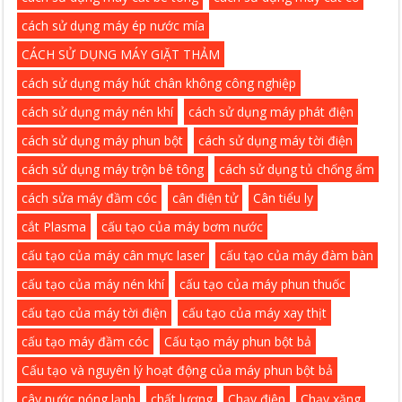
cách sử dụng máy ép nước mía
CÁCH SỬ DỤNG MÁY GIẶT THẢM
cách sử dụng máy hút chân không công nghiệp
cách sử dụng máy nén khí
cách sử dụng máy phát điện
cách sử dụng máy phun bột
cách sử dụng máy tời điện
cách sử dụng máy trộn bê tông
cách sử dụng tủ chống ẩm
cách sửa máy đầm cóc
cân điện tử
Cân tiểu ly
cắt Plasma
cấu tạo của máy bơm nước
cấu tạo của máy cân mực laser
cấu tạo của máy đàm bàn
cấu tạo của máy nén khí
cấu tạo của máy phun thuốc
cấu tạo của máy tời điện
cấu tạo của máy xay thịt
cấu tạo máy đầm cóc
Cấu tạo máy phun bột bả
Cấu tạo và nguyên lý hoạt động của máy phun bột bả
cây nước nóng lạnh
chất lượng
Chạy điện
Chạy xăng