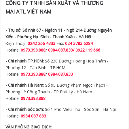
CÔNG TY TNHH SẢN XUẤT VÀ THƯƠNG
MẠI ATL VIỆT NAM
- Trụ sở:
Số nhà 67 - Ngách 11 - Ngõ 214 Đường Nguyễn
Xiển -
Phường Hạ Đình - Thanh Xuân - Hà Nội
Điện Thoại:
0242 266 4333
Fax:
024 3783 6284
Hotline:
0973.393.888
/
0984.087.833/ 0922.119.666
- Chi nhánh TP.HCM:
Số 238 Đường Hoàng Hoa Thám -
Phường 12 - Tân Bình - TP.HCM
Hotline:
0973.393.888
/
0984.087.833
- Chi nhánh Hà Nam:
Số 95 Đường Phạm Ngọc Thạch -
Phường Lê Công Thanh - TP Phủ Lý - Hà Nam
Hotline:
0973.393.888
- Chi nhánh Sóc Sơn:
Số 1 Phố Miếu Thờ - Sóc Sơn - Hà Nội
Hotline:
0984 087 833
VĂN PHÒNG GIAO DỊCH: