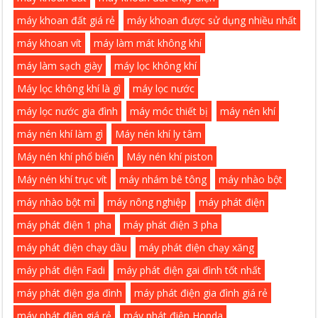
máy khoan đất giá rẻ
máy khoan được sử dụng nhiều nhất
máy khoan vít
máy làm mát không khí
máy làm sạch giày
máy lọc không khí
Máy lọc không khí là gì
máy lọc nước
máy lọc nước gia đình
máy móc thiết bị
máy nén khí
máy nén khí làm gì
Máy nén khí ly tâm
Máy nén khí phổ biến
Máy nén khí piston
Máy nén khí trục vít
máy nhám bê tông
máy nhào bột
máy nhào bột mì
máy nông nghiệp
máy phát điện
máy phát điện 1 pha
máy phát điện 3 pha
máy phát điện chạy dầu
máy phát điện chạy xăng
máy phát điện Fadi
máy phát điện gai đình tốt nhất
máy phát điện gia đình
máy phát điện gia đình giá rẻ
máy phát điện giá rẻ
máy phát điện Honda