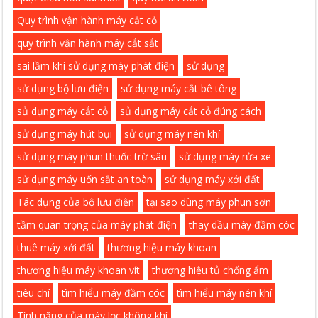
Quy trình vận hành máy cắt cỏ
quy trình vận hành máy cắt sắt
sai lầm khi sử dụng máy phát điện
sử dụng
sử dụng bộ lưu điện
sử dụng máy cắt bê tông
sủ dụng máy cắt cỏ
sủ dụng máy cắt cỏ đúng cách
sử dụng máy hút bụi
sử dụng máy nén khí
sử dụng máy phun thuốc trừ sâu
sử dụng máy rửa xe
sử dụng máy uốn sắt an toàn
sử dụng máy xới đất
Tác dụng của bộ lưu điện
tại sao dùng máy phun sơn
tầm quan trọng của máy phát điện
thay dầu máy đầm cóc
thuê máy xới đất
thương hiệu máy khoan
thương hiệu máy khoan vít
thương hiệu tủ chống ẩm
tiêu chí
tìm hiểu máy đầm cóc
tìm hiểu máy nén khí
Tính năng của máy lọc không khí