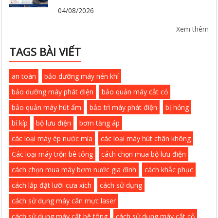
04/08/2026
Xem thêm
TAGS BÀI VIẾT
an toàn
bảo dưỡng máy nén khí
bảo dưỡng máy phát điện
bảo quản máy cắt cỏ
bảo quản máy hút ẩm
bảo trì máy phát điện
bị hỏng
bí kíp
bộ lưu điện
bơm tăng áp
các loại máy ép nước mía
các loại máy hút chân không
Các loại máy trộn bê tông
cách chọn mua bộ lưu điện
cách chọn mua máy bơm nước gia đình
cách khắc phục
cách lắp đặt lưỡi cưa xích
cách sử dụng
cách sử dụng máy cân mực laser
cách sử dụng máy cắt bê tông
cách sử dụng máy cắt cỏ