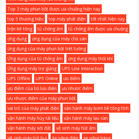
Top 3 máy phun bột được ưa chuộng hiện nay
top 5 thương hiệu
top máy phát điện
tốt nhất hiện nay
trộn bê tông
tủ chống ẩm
tủ chống ẩm được ưa chuộng
ứng dụng
ứng dụng của máy chà sàn
ứng dụng của máy phun bột trét tường
Ứng dụng của tủ chống ẩm
ứng dụng máy thổi khí
Ứng dụng máy trợ giảng
UPS Line Interaction
UPS Offline
UPS Online
ưu điểm
ưu điểm của bộ lưu điện
ưu nhược điểm
ưu nhược điểm của máy phun bột
vai trò của máy phát điện
vận hành máy bơm bê tông tĩnh
vận hành máy hủy tài liệu
vận hành máy lau sàn
vận hành máy xới đất
vệ sinh máy hút ẩm
Vệ sinh máy hút bụi
Xe nâng điện
xe nâng hàng