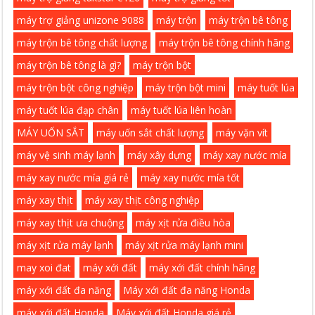
máy trợ giảng unizone 9088
máy trộn
máy trộn bê tông
máy trộn bê tông chất lượng
máy trộn bê tông chính hãng
máy trộn bê tông là gì?
máy trộn bột
máy trộn bột công nghiệp
máy trộn bột mini
máy tuốt lúa
máy tuốt lúa đạp chân
máy tuốt lúa liên hoàn
MÁY UỐN SẮT
máy uốn sắt chất lượng
máy vặn vít
máy vệ sinh máy lạnh
máy xây dựng
máy xay nước mía
máy xay nước mía giá rẻ
máy xay nước mía tốt
máy xay thịt
máy xay thịt công nghiệp
máy xay thịt ưa chuộng
máy xịt rửa điều hòa
máy xịt rửa máy lạnh
máy xịt rửa máy lạnh mini
may xoi đat
máy xới đất
máy xới đất chính hãng
máy xới đất đa năng
Máy xới đất đa năng Honda
máy xới đất Honda
Máy xới đất Honda giá rẻ