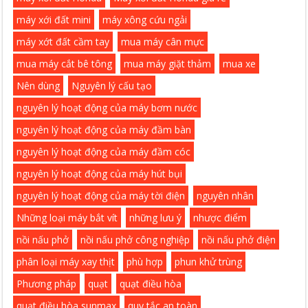
máy xới đất mini
máy xông cứu ngải
máy xớt đất cầm tay
mua máy cân mực
mua máy cắt bê tông
mua máy giặt thảm
mua xe
Nên dùng
Nguyên lý cấu tạo
nguyên lý hoạt động của máy bơm nước
nguyên lý hoạt động của máy đầm bàn
nguyên lý hoạt động của máy đầm cóc
nguyên lý hoạt động của máy hút bụi
nguyên lý hoạt động của máy tời điện
nguyên nhân
Những loại máy bắt vít
những lưu ý
nhược điểm
nồi nấu phở
nồi nấu phở công nghiệp
nồi nấu phở điện
phân loại máy xay thịt
phù hợp
phun khử trùng
Phương pháp
quạt
quạt điều hòa
quạt điều hòa sunmax
quy tắc an toàn