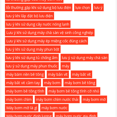
lỗi thường gặp khi sử dụng bộ lưu điện
lựa chọn
lưu ý
lưu ý khi lắp đặt bộ lưu điện
lưu ý khi sử dụng cây nước nóng lạnh
Lưu ý khi sử dụng máy chà sàn vệ sinh công nghiệp
Lưu ý khi sử dụng máy ép miệng cốc đúng cách
lưu ý khi sử dụng máy phun bột
lưu ý khi sử dụng tủ chống ẩm
lưu ý sử dụng máy chà sàn
lưu ý sử dụng máy phun thuốc
máy
máy băm nền bê tông
máy bắn vít
máy bắt vít
máy bắt vit cầm tay
máy bơm
máy bơm bê tông
máy bơm bê tông tĩnh
máy bơm bê tông tĩnh cỡ nhỏ
máy bơm chìm
máy bơm chìm nước thải
máy bơm mỡ
Máy bơm mỡ là gì
máy bơm nước
Máy bơm nước định lượng
máy bơm nước gia đình