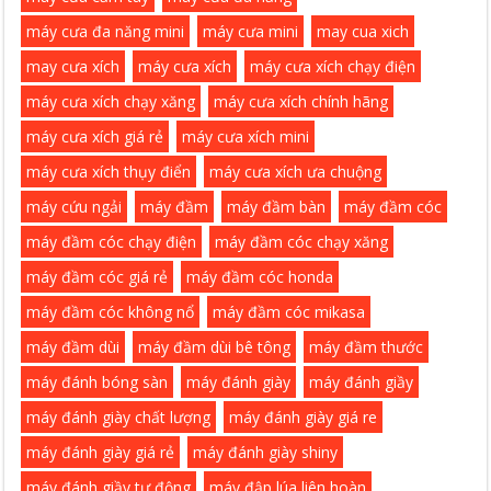
máy cưa đa năng mini
máy cưa mini
may cua xich
may cưa xích
máy cưa xích
máy cưa xích chạy điện
máy cưa xích chạy xăng
máy cưa xích chính hãng
máy cưa xích giá rẻ
máy cưa xích mini
máy cưa xích thụy điển
máy cưa xích ưa chuộng
máy cứu ngải
máy đầm
máy đầm bàn
máy đầm cóc
máy đầm cóc chạy điện
máy đầm cóc chạy xăng
máy đầm cóc giá rẻ
máy đầm cóc honda
máy đầm cóc không nổ
máy đầm cóc mikasa
máy đầm dùi
máy đầm dùi bê tông
máy đầm thước
máy đánh bóng sàn
máy đánh giày
máy đánh giầy
máy đánh giày chất lượng
máy đánh giày giá re
máy đánh giày giá rẻ
máy đánh giày shiny
máy đánh giầy tự động
máy đập lúa liên hoàn