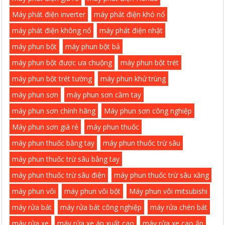
Máy phát điện inverter
máy phát điện khó nổ
máy phát điện không nổ
máy phát điện nhật
máy phun bột
máy phun bột bả
máy phun bột được ưa chuộng
máy phun bột trét
máy phun bột trét tường
máy phun khử trùng
máy phun sơn
máy phun sơn cầm tay
máy phun sơn chính hãng
Máy phun sơn công nghiệp
Máy phun sơn giá rẻ
máy phun thuốc
máy phun thuốc bằng tay
máy phun thuốc trừ sâu
máy phun thuốc trừ sâu bằng tay
máy phun thuốc trừ sâu điện
máy phun thuốc trừ sâu xăng
máy phun vôi
máy phun vôi bột
Máy phun vôi mitsubishi
máy rửa bát
máy rửa bát công nghiệp
máy rửa chén bát
máy rửa xe
máy rửa xe áp xuất cao
máy rửa xe cao ấp