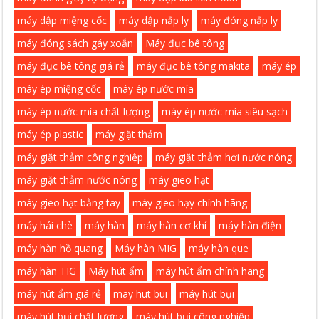
máy dập miệng cốc
máy dập nắp ly
máy đóng nắp ly
máy đóng sách gáy xoắn
Máy đục bê tông
máy đục bê tông giá rẻ
máy đục bê tông makita
máy ép
máy ép miệng cốc
máy ép nước mía
máy ép nước mía chất lượng
máy ép nước mía siêu sạch
máy ép plastic
máy giặt thảm
máy giặt thảm công nghiệp
máy giặt thảm hơi nước nóng
máy giặt thảm nước nóng
máy gieo hạt
máy gieo hạt bằng tay
máy gieo hạy chính hãng
máy hái chè
máy hàn
máy hàn cơ khí
máy hàn điện
máy hàn hồ quang
Máy hàn MIG
máy hàn que
máy hàn TIG
Máy hút ẩm
máy hút ẩm chính hãng
máy hút ẩm giá rẻ
may hut bui
máy hút bụi
máy hút bụi chất lượng
máy hút bụi công nghiệp