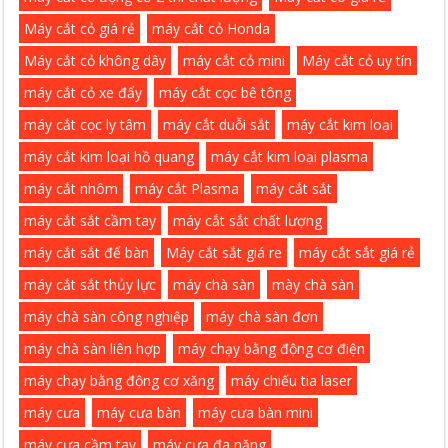
Máy cắt cỏ giá rẻ
máy cắt cỏ Honda
Máy cắt cỏ không dây
máy cắt cỏ mini
Máy cắt cỏ uy tín
máy cắt cỏ xe đẩy
máy cắt cọc bê tông
máy cắt cọc ly tâm
máy cắt duỗi sắt
máy cắt kim loại
máy cắt kim loại hồ quang
máy cắt kim loại plasma
máy cắt nhôm
máy cắt Plasma
máy cắt sắt
máy cắt sắt cầm tay
máy cắt sắt chất lượng
máy cắt sắt để bàn
Máy cắt sắt giá re
máy cắt sắt giá rẻ
máy cắt sắt thủy lực
máy chà sàn
mày chà sàn
máy chà sàn công nghiệp
máy chà sàn đơn
máy chà sàn liên hợp
máy chạy bằng động cơ điện
máy chạy bằng động cơ xăng
máy chiếu tia laser
máy cưa
máy cưa bàn
máy cưa bàn mini
máy cưa cầm tay
máy cưa đa năng