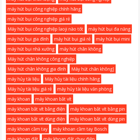
máy hút bụi công nghiệp chính hãng
máy hút bụi công nghiệp giá rẻ
Máy hút bụi công nghiệp laoji nào tốt
máy hút bụi đa năng
máy hút bụi gia đình
máy hút bụi giá rẻ
máy hút bụi mini
máy hút bụi nhà xưởng
máy hút chân không
Máy hút chân không công nghiệp
Máy hút chân không gia đình
Máy hút chân không]
máy hủy tài liệu
Máy hủy tài liệu chính hãng
Máy hủy tài liệu giá rẻ
máy hủy tài liệu văn phòng
máy khoan
máy khoan bắt vít
máy khoan bắt vít bằng điện
máy khoan bắt vít bằng pin
máy khoan bắt vít dùng điện
máy khoan bắt vít dùng pin
máy khoan cầm tay
máy khoan cầm tay Bosch
máy khoan đất
máy khoan đất chạy điện