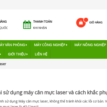
HÀNG
THANH TOÁN
GIỎ HÀNG
 QUỐC
KHI NHẬN
ÁY VĂN PHÒNG
MÁY CÔNG NGHIỆP
MÁY NÔNG NGHIỆP
GIỚI THIỆU
LIÊN HỆ
aser
hi sử dụng máy cân mực laser và cách khắc ph
ình sử dụng Máy cân mực laser, không thể tránh khỏi các lỗi cơ bản. Vậ
mực laser là gì? Cùng tì...