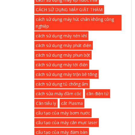
CÁCH SỬ DỤNG MÁY GIẶT THẢM
cách sử dụng máy hút chân không công
nghiệp
cách sử dụng máy nén khí
cách sử dụng máy phát điện
cách sử dụng máy phun bột
cách sử dụng máy tời điện
cách sử dụng máy trộn bê tông
cách sử dụng tủ chống ẩm
cách sửa máy đầm cóc
cân điện tử
Cân tiểu ly
cắt Plasma
cấu tạo của máy bơm nước
cấu tạo của máy cân mực laser
cấu tạo của máy đàm bàn