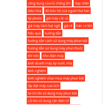
công dụng của tủ chống ẩm
đạp chân
điều hòa
đồ bảo hộ của người thợ hàn
ép plastic
giá máy cắt cỏ
giá máy tách hạt ngô
giá rẻ
hàn cơ khí
hiệu quả
hướng dẫn
hướng dẫn cách sử dụng máy phun bột
hướng dẫn sử dụng máy phun thuốc
khí nén
Kho điện máy
kinh doanh máy ép nước mía
kinh nghiệm
kinh nghiệm chọn mua máy phun bột
lắp đặt máy cưa xích
lợi ích khi sử dụng máy phun bột
Lỗi khi sử dụng cân điện tử