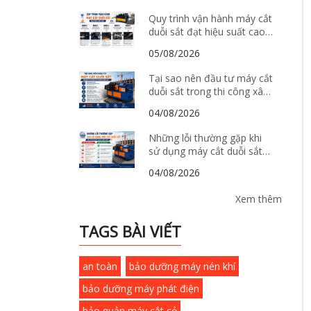
Quy trình vận hành máy cắt
duỗi sắt đạt hiệu suất cao
và tiết kiệm chi phí
05/08/2026
Tại sao nên đầu tư máy cắt
duỗi sắt trong thi công xây
dựng hiện đại?
04/08/2026
Những lỗi thường gặp khi
sử dụng máy cắt duỗi sắt
và cách khắc phục hiệu quả
04/08/2026
Xem thêm
TAGS BÀI VIẾT
an toàn
bảo dưỡng máy nén khí
bảo dưỡng máy phát điện
bảo quản máy cắt cỏ