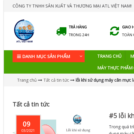
CÔNG TY TNHH SẢN XUẤT VÀ THƯƠNG MẠI ATL VIỆT NAM!
TRẢ HÀNG
GIAO 
TRONG 24H
TOÀN
DANH MỤC SẢN PHẨM
TRANG CHỦ
M
MÁY THỰC PHẨM
Trang chủ
Tất cả tin tức
lỗi khi sử dụng máy cân mực l
Tất cả tin tức
#5 lỗi k
09
Trong quá tr
03/2021
dụng máy cân 