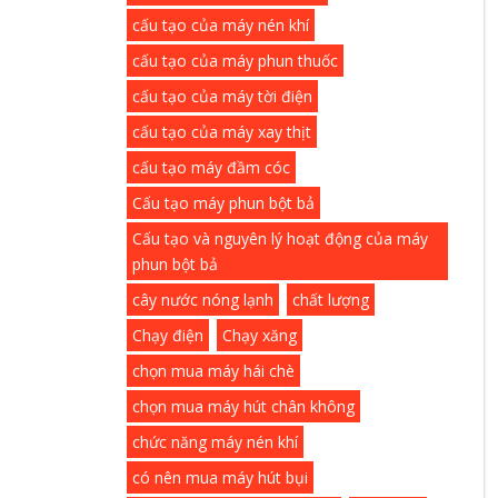
cấu tạo của máy nén khí
cấu tạo của máy phun thuốc
cấu tạo của máy tời điện
cấu tạo của máy xay thịt
cấu tạo máy đầm cóc
Cấu tạo máy phun bột bả
Cấu tạo và nguyên lý hoạt động của máy
phun bột bả
cây nước nóng lạnh
chất lượng
Chạy điện
Chạy xăng
chọn mua máy hái chè
chọn mua máy hút chân không
chức năng máy nén khí
có nên mua máy hút bụi