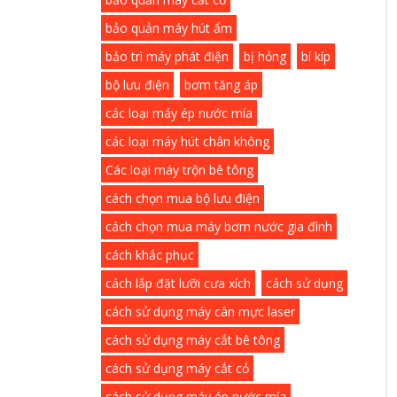
bảo quản máy hút ẩm
bảo trì máy phát điện
bị hỏng
bí kíp
bộ lưu điện
bơm tăng áp
các loại máy ép nước mía
các loại máy hút chân không
Các loại máy trộn bê tông
cách chọn mua bộ lưu điện
cách chọn mua máy bơm nước gia đình
cách khắc phục
cách lắp đặt lưỡi cưa xích
cách sử dụng
cách sử dụng máy cân mực laser
cách sử dụng máy cắt bê tông
cách sử dụng máy cắt cỏ
cách sử dụng máy ép nước mía