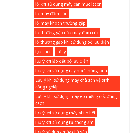
lỗi khi sử dụng máy cân mực laser
lỗi máy đầm cóc
lỗi máy khoan thường gặp
lỗi thường gặp của máy đầm cóc
lỗi thường gặp khi sử dụng bộ lưu điện
lựa chọn
lưu ý
lưu ý khi lắp đặt bộ lưu điện
lưu ý khi sử dụng cây nước nóng lạnh
Lưu ý khi sử dụng máy chà sàn vệ sinh
công nghiệp
Lưu ý khi sử dụng máy ép miệng cốc đúng
cách
lưu ý khi sử dụng máy phun bột
lưu ý khi sử dụng tủ chống ẩm
lưu ý sử dụng máy chà sàn