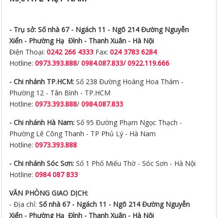
- Trụ sở:
Số nhà 67 - Ngách 11 - Ngõ 214 Đường Nguyễn
Xiển -
Phường Hạ Đình - Thanh Xuân - Hà Nội
Điện Thoại:
0242 266 4333
Fax:
024 3783 6284
Hotline:
0973.393.888
/
0984.087.833/ 0922.119.666
- Chi nhánh TP.HCM:
Số 238 Đường Hoàng Hoa Thám -
Phường 12 - Tân Bình - TP.HCM
Hotline:
0973.393.888
/
0984.087.833
- Chi nhánh Hà Nam:
Số 95 Đường Phạm Ngọc Thạch -
Phường Lê Công Thanh - TP Phủ Lý - Hà Nam
Hotline:
0973.393.888
- Chi nhánh Sóc Sơn:
Số 1 Phố Miếu Thờ - Sóc Sơn - Hà Nội
Hotline:
0984 087 833
VĂN PHÒNG GIAO DỊCH:
- Địa chỉ:
Số nhà 67 - Ngách 11 - Ngõ 214 Đường Nguyễn
Xiển -
Phường Hạ Đình - Thanh Xuân - Hà Nội