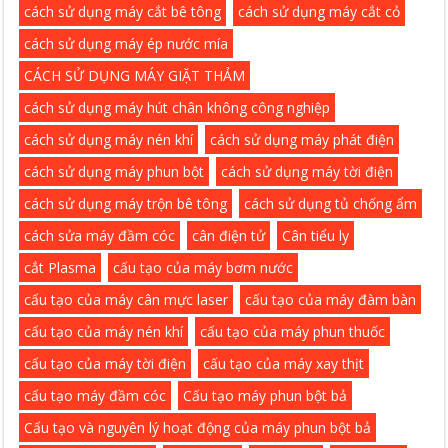
cách sử dụng máy cắt bê tông
cách sử dụng máy cắt cỏ
cách sử dụng máy ép nước mía
CÁCH SỬ DỤNG MÁY GIẶT THẢM
cách sử dụng máy hút chân không công nghiệp
cách sử dụng máy nén khí
cách sử dụng máy phát điện
cách sử dụng máy phun bột
cách sử dụng máy tời điện
cách sử dụng máy trộn bê tông
cách sử dụng tủ chống ẩm
cách sửa máy đầm cóc
cân điện tử
Cân tiểu ly
cắt Plasma
cấu tạo của máy bơm nước
cấu tạo của máy cân mực laser
cấu tạo của máy đàm bàn
cấu tạo của máy nén khí
cấu tạo của máy phun thuốc
cấu tạo của máy tời điện
cấu tạo của máy xay thịt
cấu tạo máy đầm cóc
Cấu tạo máy phun bột bả
Cấu tạo và nguyên lý hoạt động của máy phun bột bả