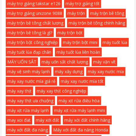
máy trợ giảng takstar e126
máy trợ giảng tốt
máy trợ giảng unizone 9088
máy trộn
máy trộn bê tông
máy trộn bê tông chất lượng
máy trộn bê tông chính hãng
máy trộn bê tông là gì?
máy trộn bột
máy trộn bột công nghiệp
máy trộn bột mini
máy tuốt lúa
máy tuốt lúa đạp chân
máy tuốt lúa liên hoàn
MÁY UỐN SẮT
máy uốn sắt chất lượng
máy vặn vít
máy vệ sinh máy lạnh
máy xây dựng
máy xay nước mía
máy xay nước mía giá rẻ
máy xay nước mía tốt
máy xay thịt
máy xay thịt công nghiệp
máy xay thịt ưa chuộng
máy xịt rửa điều hòa
máy xịt rửa máy lạnh
máy xịt rửa máy lạnh mini
may xoi đat
máy xới đất
máy xới đất chính hãng
máy xới đất đa năng
Máy xới đất đa năng Honda