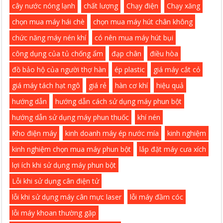
cây nước nóng lạnh
chất lượng
Chạy điện
Chạy xăng
chọn mua máy hái chè
chọn mua máy hút chân không
chức năng máy nén khí
có nên mua máy hút bụi
công dụng của tủ chống ẩm
đạp chân
điều hòa
đồ bảo hộ của người thợ hàn
ép plastic
giá máy cắt cỏ
giá máy tách hạt ngô
giá rẻ
hàn cơ khí
hiệu quả
hướng dẫn
hướng dẫn cách sử dụng máy phun bột
hướng dẫn sử dụng máy phun thuốc
khí nén
Kho điện máy
kinh doanh máy ép nước mía
kinh nghiệm
kinh nghiệm chọn mua máy phun bột
lắp đặt máy cưa xích
lợi ích khi sử dụng máy phun bột
Lỗi khi sử dụng cân điện tử
lỗi khi sử dụng máy cân mực laser
lỗi máy đầm cóc
lỗi máy khoan thường gặp