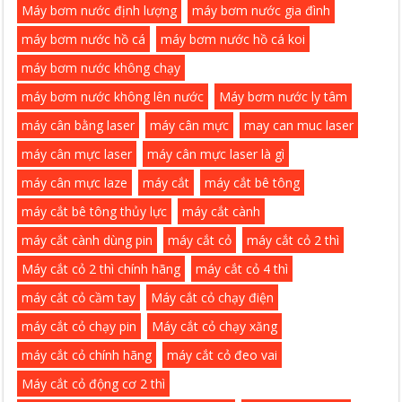
Máy bơm nước định lượng
máy bơm nước gia đình
máy bơm nước hồ cá
máy bơm nước hồ cá koi
máy bơm nước không chạy
máy bơm nước không lên nước
Máy bơm nước ly tâm
máy cân bằng laser
máy cân mực
may can muc laser
máy cân mực laser
máy cân mực laser là gì
máy cân mực laze
máy cắt
máy cắt bê tông
máy cắt bê tông thủy lực
máy cắt cành
máy cắt cành dùng pin
máy cắt cỏ
máy cắt cỏ 2 thì
Máy cắt cỏ 2 thì chính hãng
máy cắt cỏ 4 thì
máy cắt cỏ cầm tay
Máy cắt cỏ chạy điện
máy cắt cỏ chạy pin
Máy cắt cỏ chạy xăng
máy cắt cỏ chính hãng
máy cắt cỏ đeo vai
Máy cắt cỏ động cơ 2 thì