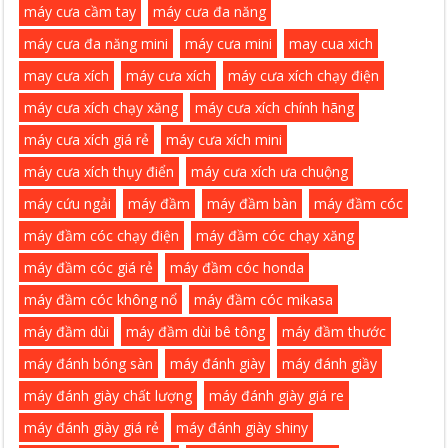
máy cưa cầm tay
máy cưa đa năng
máy cưa đa năng mini
máy cưa mini
may cua xich
may cưa xích
máy cưa xích
máy cưa xích chạy điện
máy cưa xích chạy xăng
máy cưa xích chính hãng
máy cưa xích giá rẻ
máy cưa xích mini
máy cưa xích thụy điển
máy cưa xích ưa chuộng
máy cứu ngải
máy đầm
máy đầm bàn
máy đầm cóc
máy đầm cóc chạy điện
máy đầm cóc chạy xăng
máy đầm cóc giá rẻ
máy đầm cóc honda
máy đầm cóc không nổ
máy đầm cóc mikasa
máy đầm dùi
máy đầm dùi bê tông
máy đầm thước
máy đánh bóng sàn
máy đánh giày
máy đánh giầy
máy đánh giày chất lượng
máy đánh giày giá re
máy đánh giày giá rẻ
máy đánh giày shiny