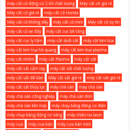
máy cắt cỏ động cơ 2 thì chất lượng
Máy cắt có giá rẻ
Máy cắt cỏ giá rẻ
máy cắt cỏ Honda
Máy cắt cỏ không dây
máy cắt cỏ mini
Máy cắt cỏ uy tín
máy cắt cỏ xe đẩy
máy cắt cọc bê tông
máy cắt cọc ly tâm
máy cắt duỗi sắt
máy cắt kim loại
máy cắt kim loại hồ quang
máy cắt kim loại plasma
máy cắt nhôm
máy cắt Plasma
máy cắt sắt
máy cắt sắt cầm tay
máy cắt sắt chất lượng
máy cắt sắt để bàn
Máy cắt sắt giá re
máy cắt sắt giá rẻ
máy cắt sắt thủy lực
máy chà sàn
mày chà sàn
máy chà sàn công nghiệp
máy chà sàn đơn
máy chà sàn liên hợp
máy chạy bằng động cơ điện
máy chạy bằng động cơ xăng
máy chiếu tia laser
máy cưa
máy cưa bàn
máy cưa bàn mini