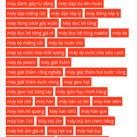
máy đánh giầy tự động
máy đập lúa liên hoàn
máy dập miệng cốc
máy dập nắp ly
máy đóng nắp ly
máy đóng sách gáy xoắn
Máy đục bê tông
máy đục bê tông giá rẻ
máy đục bê tông makita
máy ép
máy ép miệng cốc
máy ép nước mía
máy ép nước mía chất lượng
máy ép nước mía siêu sạch
máy ép plastic
máy giặt thảm
máy giặt thảm công nghiệp
máy giặt thảm hơi nước nóng
máy giặt thảm nước nóng
máy gieo hạt
máy gieo hạt bằng tay
máy gieo hạy chính hãng
máy hái chè
máy hàn
máy hàn cơ khí
máy hàn điện
máy hàn hồ quang
Máy hàn MIG
máy hàn que
máy hàn TIG
Máy hút ẩm
máy hút ẩm chính hãng
máy hút ẩm giá rẻ
may hut bui
máy hút bụi