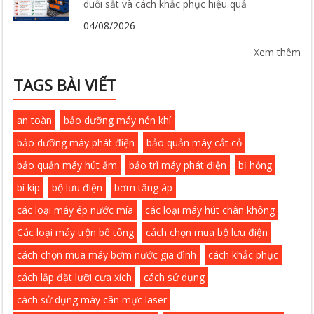
duỗi sắt và cách khắc phục hiệu quả
04/08/2026
Xem thêm
TAGS BÀI VIẾT
an toàn
bảo dưỡng máy nén khí
bảo dưỡng máy phát điện
bảo quản máy cắt cỏ
bảo quản máy hút ẩm
bảo trì máy phát điện
bị hỏng
bí kíp
bộ lưu điện
bơm tăng áp
các loại máy ép nước mía
các loại máy hút chân không
Các loại máy trộn bê tông
cách chọn mua bộ lưu điện
cách chọn mua máy bơm nước gia đình
cách khắc phục
cách lắp đặt lưỡi cưa xích
cách sử dụng
cách sử dụng máy cân mực laser