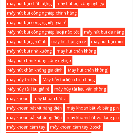
máy hút bụi chất lượng
máy hút bụi công nghiệp
máy hút bụi công nghiệp chính hãng
máy hút bụi công nghiệp giá rẻ
Máy hút bụi công nghiệp laoji nào tốt
máy hút bụi đa năng
máy hút bụi gia đình
máy hút bụi giá rẻ
máy hút bụi mini
máy hút bụi nhà xưởng
máy hút chân không
Máy hút chân không công nghiệp
Máy hút chân không gia đình
Máy hút chân không]
máy hủy tài liệu
Máy hủy tài liệu chính hãng
Máy hủy tài liệu giá rẻ
máy hủy tài liệu văn phòng
máy khoan
máy khoan bắt vít
máy khoan bắt vít bằng điện
máy khoan bắt vít bằng pin
máy khoan bắt vít dùng điện
máy khoan bắt vít dùng pin
máy khoan cầm tay
máy khoan cầm tay Bosch