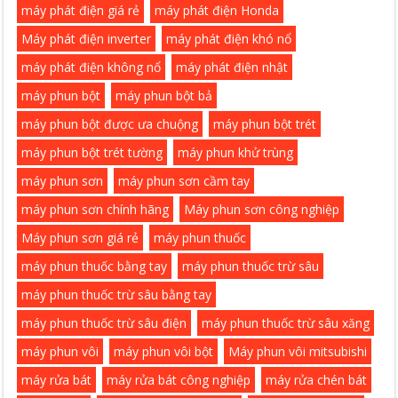
máy phát điện giá rẻ
máy phát điện Honda
Máy phát điện inverter
máy phát điện khó nổ
máy phát điện không nổ
máy phát điện nhật
máy phun bột
máy phun bột bả
máy phun bột được ưa chuộng
máy phun bột trét
máy phun bột trét tường
máy phun khử trùng
máy phun sơn
máy phun sơn cầm tay
máy phun sơn chính hãng
Máy phun sơn công nghiệp
Máy phun sơn giá rẻ
máy phun thuốc
máy phun thuốc bằng tay
máy phun thuốc trừ sâu
máy phun thuốc trừ sâu bằng tay
máy phun thuốc trừ sâu điện
máy phun thuốc trừ sâu xăng
máy phun vôi
máy phun vôi bột
Máy phun vôi mitsubishi
máy rửa bát
máy rửa bát công nghiệp
máy rửa chén bát