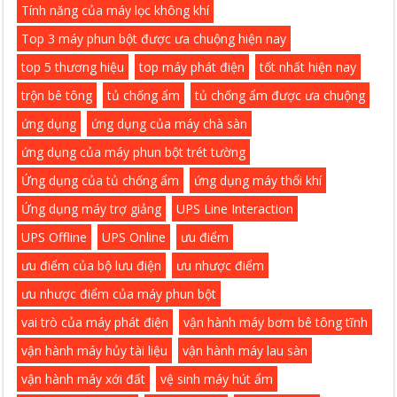
Tính năng của máy lọc không khí
Top 3 máy phun bột được ưa chuộng hiện nay
top 5 thương hiệu
top máy phát điện
tốt nhất hiện nay
trộn bê tông
tủ chống ẩm
tủ chống ẩm được ưa chuộng
ứng dụng
ứng dụng của máy chà sàn
ứng dụng của máy phun bột trét tường
Ứng dụng của tủ chống ẩm
ứng dụng máy thổi khí
Ứng dụng máy trợ giảng
UPS Line Interaction
UPS Offline
UPS Online
ưu điểm
ưu điểm của bộ lưu điện
ưu nhược điểm
ưu nhược điểm của máy phun bột
vai trò của máy phát điện
vận hành máy bơm bê tông tĩnh
vận hành máy hủy tài liệu
vận hành máy lau sàn
vận hành máy xới đất
vệ sinh máy hút ẩm