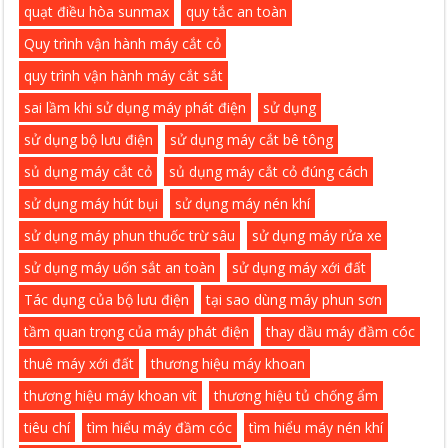
quạt điều hòa sunmax
quy tắc an toàn
Quy trình vận hành máy cắt cỏ
quy trình vận hành máy cắt sắt
sai lầm khi sử dụng máy phát điện
sử dụng
sử dụng bộ lưu điện
sử dụng máy cắt bê tông
sủ dụng máy cắt cỏ
sủ dụng máy cắt cỏ đúng cách
sử dụng máy hút bụi
sử dụng máy nén khí
sử dụng máy phun thuốc trừ sâu
sử dụng máy rửa xe
sử dụng máy uốn sắt an toàn
sử dụng máy xới đất
Tác dụng của bộ lưu điện
tại sao dùng máy phun sơn
tầm quan trọng của máy phát điện
thay dầu máy đầm cóc
thuê máy xới đất
thương hiệu máy khoan
thương hiệu máy khoan vít
thương hiệu tủ chống ẩm
tiêu chí
tìm hiểu máy đầm cóc
tìm hiểu máy nén khí