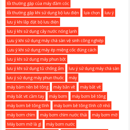
lỗi thường gặp của máy đầm cóc
lỗi thường gặp khi sử dụng bộ lưu điện
lựa chọn
lưu ý
lưu ý khi lắp đặt bộ lưu điện
lưu ý khi sử dụng cây nước nóng lạnh
Lưu ý khi sử dụng máy chà sàn vệ sinh công nghiệp
Lưu ý khi sử dụng máy ép miệng cốc đúng cách
lưu ý khi sử dụng máy phun bột
lưu ý khi sử dụng tủ chống ẩm
lưu ý sử dụng máy chà sàn
lưu ý sử dụng máy phun thuốc
máy
máy băm nền bê tông
máy bắn vít
máy bắt vít
máy bắt vit cầm tay
máy bơm
máy bơm bê tông
máy bơm bê tông tĩnh
máy bơm bê tông tĩnh cỡ nhỏ
máy bơm chìm
máy bơm chìm nước thải
máy bơm mỡ
Máy bơm mỡ là gì
máy bơm nước