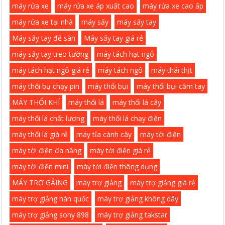
máy rửa xe
máy rửa xe áp xuất cao
máy rửa xe cao ấp
máy rửa xe tại nhà
máy sấy
máy sấy tay
Máy sấy tay để sàn
Máy sấy tay giá rẻ
máy sấy tay treo tường
máy tách hạt ngô
máy tách hạt ngô giá rẻ
máy tách ngô
máy thái thịt
máy thổi bụ chạy pin
máy thổi bụi
máy thổi bụi cầm tay
MÁY THỔI KHÍ
máy thổi lá
máy thổi lá cây
máy thổi lá chất lượng
máy thổi lá chạy điện
máy thổi lá giá rẻ
máy tỉa cành cây
máy tời điện
máy tời điện đa năng
máy tời điện giá rẻ
máy tời điện mini
máy tời điện thông dụng
MÁY TRỢ GẢING
máy trợ giảng
máy trợ giảng giá rẻ
máy trợ giảng hàn quốc
máy trợ giảng không dây
máy trợ giảng sony 898
máy trợ giảng takstar