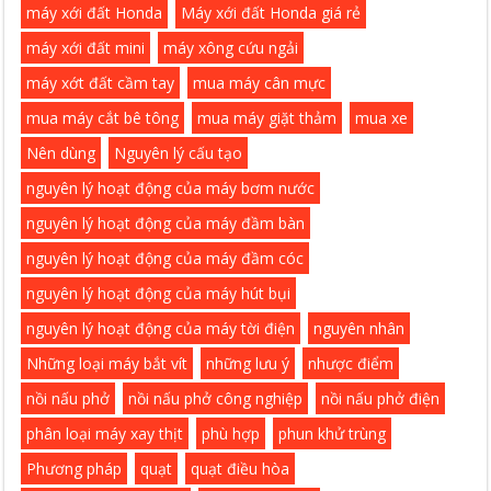
máy xới đất Honda
Máy xới đất Honda giá rẻ
máy xới đất mini
máy xông cứu ngải
máy xớt đất cầm tay
mua máy cân mực
mua máy cắt bê tông
mua máy giặt thảm
mua xe
Nên dùng
Nguyên lý cấu tạo
nguyên lý hoạt động của máy bơm nước
nguyên lý hoạt động của máy đầm bàn
nguyên lý hoạt động của máy đầm cóc
nguyên lý hoạt động của máy hút bụi
nguyên lý hoạt động của máy tời điện
nguyên nhân
Những loại máy bắt vít
những lưu ý
nhược điểm
nồi nấu phở
nồi nấu phở công nghiệp
nồi nấu phở điện
phân loại máy xay thịt
phù hợp
phun khử trùng
Phương pháp
quạt
quạt điều hòa