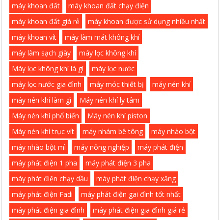
máy khoan đất
máy khoan đất chạy điện
máy khoan đất giá rẻ
máy khoan được sử dụng nhiều nhất
máy khoan vít
máy làm mát không khí
máy làm sạch giày
máy lọc không khí
Máy lọc không khí là gì
máy lọc nước
máy lọc nước gia đình
máy móc thiết bị
máy nén khí
máy nén khí làm gì
Máy nén khí ly tâm
Máy nén khí phổ biến
Máy nén khí piston
Máy nén khí trục vít
máy nhám bê tông
máy nhào bột
máy nhào bột mì
máy nông nghiệp
máy phát điện
máy phát điện 1 pha
máy phát điện 3 pha
máy phát điện chạy dầu
máy phát điện chạy xăng
máy phát điện Fadi
máy phát điện gai đình tốt nhất
máy phát điện gia đình
máy phát điện gia đình giá rẻ