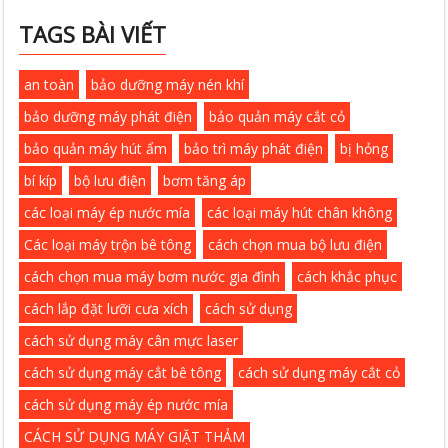
TAGS BÀI VIẾT
an toàn
bảo dưỡng máy nén khí
bảo dưỡng máy phát điện
bảo quản máy cắt cỏ
bảo quản máy hút ẩm
bảo trì máy phát điện
bị hỏng
bí kíp
bộ lưu điện
bơm tăng áp
các loại máy ép nước mía
các loại máy hút chân không
Các loại máy trộn bê tông
cách chọn mua bộ lưu điện
cách chọn mua máy bơm nước gia đình
cách khắc phục
cách lắp đặt lưỡi cưa xích
cách sử dụng
cách sử dụng máy cân mực laser
cách sử dụng máy cắt bê tông
cách sử dụng máy cắt cỏ
cách sử dụng máy ép nước mía
CÁCH SỬ DỤNG MÁY GIẶT THẢM