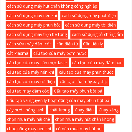
cách sử dụng máy hút chân không công nghiệp
cách sử dụng máy nén khí
cách sử dụng máy phát điện
cách sử dụng máy phun bột
cách sử dụng máy tời điện
cách sử dụng máy trộn bê tông
cách sử dụng tủ chống ẩm
cách sửa máy đầm cóc
cân điện tử
Cân tiểu ly
cắt Plasma
cấu tạo của máy bơm nước
cấu tạo của máy cân mực laser
cấu tạo của máy đàm bàn
cấu tạo của máy nén khí
cấu tạo của máy phun thuốc
cấu tạo của máy tời điện
cấu tạo của máy xay thịt
cấu tạo máy đầm cóc
Cấu tạo máy phun bột bả
Cấu tạo và nguyên lý hoạt động của máy phun bột bả
cây nước nóng lạnh
chất lượng
Chạy điện
Chạy xăng
chọn mua máy hái chè
chọn mua máy hút chân không
chức năng máy nén khí
có nên mua máy hút bụi