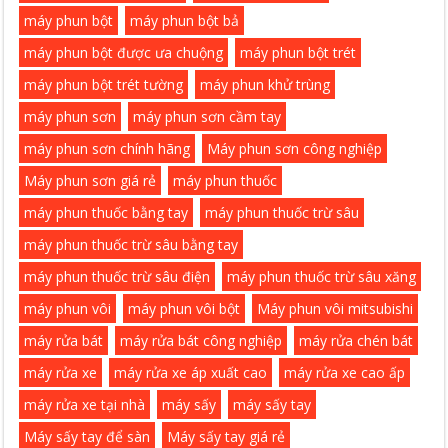
máy phun bột
máy phun bột bả
máy phun bột được ưa chuộng
máy phun bột trét
máy phun bột trét tường
máy phun khử trùng
máy phun sơn
máy phun sơn cầm tay
máy phun sơn chính hãng
Máy phun sơn công nghiệp
Máy phun sơn giá rẻ
máy phun thuốc
máy phun thuốc bằng tay
máy phun thuốc trừ sâu
máy phun thuốc trừ sâu bằng tay
máy phun thuốc trừ sâu điện
máy phun thuốc trừ sâu xăng
máy phun vôi
máy phun vôi bột
Máy phun vôi mitsubishi
máy rửa bát
máy rửa bát công nghiệp
máy rửa chén bát
máy rửa xe
máy rửa xe áp xuất cao
máy rửa xe cao ấp
máy rửa xe tại nhà
máy sấy
máy sấy tay
Máy sấy tay để sàn
Máy sấy tay giá rẻ