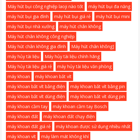
Máy hút bụi công nghiệp laoji nào tốt
máy hút bụi đa năng
máy hút bụi gia đình
máy hút bụi giá rẻ
máy hút bụi mini
máy hút bụi nhà xưởng
máy hút chân không
Máy hút chân không công nghiệp
Máy hút chân không gia đình
Máy hút chân không]
máy hủy tài liệu
Máy hủy tài liệu chính hãng
Máy hủy tài liệu giá rẻ
máy hủy tài liệu văn phòng
máy khoan
máy khoan bắt vít
máy khoan bắt vít bằng điện
máy khoan bắt vít bằng pin
máy khoan bắt vít dùng điện
máy khoan bắt vít dùng pin
máy khoan cầm tay
máy khoan cầm tay Bosch
máy khoan đất
máy khoan đất chạy điện
máy khoan đất giá rẻ
máy khoan được sử dụng nhiều nhất
máy khoan vít
máy làm mát không khí