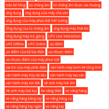
trộn bê tông
tủ chống ẩm
tủ chống ẩm được ưa chuộng
ứng dụng
ứng dụng của máy chà sàn
ứng dụng của máy phun bột trét tường
Ứng dụng của tủ chống ẩm
ứng dụng máy thổi khí
Ứng dụng máy trợ giảng
UPS Line Interaction
UPS Offline
UPS Online
ưu điểm
ưu điểm của bộ lưu điện
ưu nhược điểm
ưu nhược điểm của máy phun bột
vai trò của máy phát điện
vận hành máy bơm bê tông tĩnh
vận hành máy hủy tài liệu
vận hành máy lau sàn
vận hành máy xới đất
vệ sinh máy hút ẩm
Vệ sinh máy hút bụi
Xe nâng điện
xe nâng hàng
xe nâng hàng bằng tay
xe nâng hàng cũ
xe nâng hàng tay ngắn
xe nâng tay