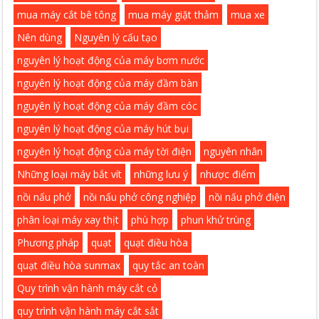
mua máy cắt bê tông
mua máy giặt thảm
mua xe
Nên dùng
Nguyên lý cấu tạo
nguyên lý hoạt động của máy bơm nước
nguyên lý hoạt động của máy đầm bàn
nguyên lý hoạt động của máy đầm cóc
nguyên lý hoạt động của máy hút bụi
nguyên lý hoạt động của máy tời điện
nguyên nhân
Những loại máy bắt vít
những lưu ý
nhược điểm
nồi nấu phở
nồi nấu phở công nghiệp
nồi nấu phở điện
phân loại máy xay thịt
phù hợp
phun khử trùng
Phương pháp
quạt
quạt điều hòa
quạt điều hòa sunmax
quy tắc an toàn
Quy trình vận hành máy cắt cỏ
quy trình vận hành máy cắt sắt