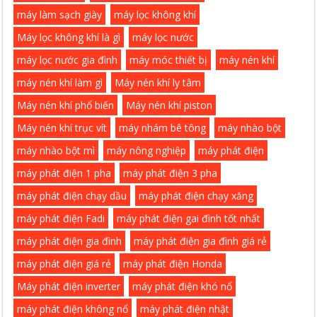
máy làm sạch giày
máy lọc không khí
Máy lọc không khí là gì
máy lọc nước
máy lọc nước gia đình
máy móc thiết bị
máy nén khí
máy nén khí làm gì
Máy nén khí ly tâm
Máy nén khí phổ biến
Máy nén khí piston
Máy nén khí trục vít
máy nhám bê tông
máy nhào bột
máy nhào bột mì
máy nông nghiệp
máy phát điện
máy phát điện 1 pha
máy phát điện 3 pha
máy phát điện chạy dầu
máy phát điện chạy xăng
máy phát điện Fadi
máy phát điện gai đình tốt nhất
máy phát điện gia đình
máy phát điện gia đình giá rẻ
máy phát điện giá rẻ
máy phát điện Honda
Máy phát điện inverter
máy phát điện khó nổ
máy phát điện không nổ
máy phát điện nhật