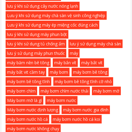
lưu ý khi sử dụng cây nước nóng lạnh
Lưu ý khi sử dụng máy chà sàn vệ sinh công nghiệp
Lưu ý khi sử dụng máy ép miệng cốc đúng cách
lưu ý khi sử dụng máy phun bột
lưu ý khi sử dụng tủ chống ẩm
lưu ý sử dụng máy chà sàn
lưu ý sử dụng máy phun thuốc
máy
máy băm nền bê tông
máy bắn vít
máy bắt vít
máy bắt vit cầm tay
máy bơm
máy bơm bê tông
máy bơm bê tông tĩnh
máy bơm bê tông tĩnh cỡ nhỏ
máy bơm chìm
máy bơm chìm nước thải
máy bơm mỡ
Máy bơm mỡ là gì
máy bơm nước
Máy bơm nước định lượng
máy bơm nước gia đình
máy bơm nước hồ cá
máy bơm nước hồ cá koi
máy bơm nước không chạy