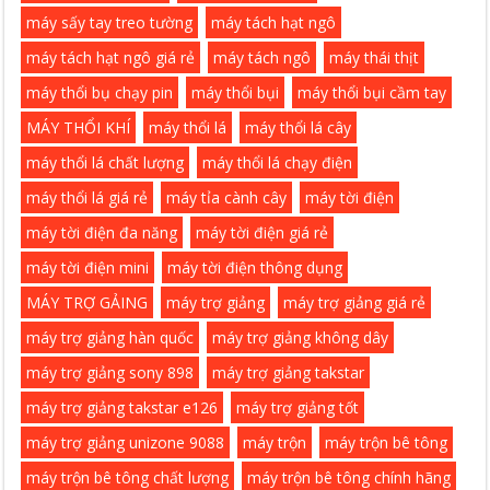
máy sấy tay treo tường
máy tách hạt ngô
máy tách hạt ngô giá rẻ
máy tách ngô
máy thái thịt
máy thổi bụ chạy pin
máy thổi bụi
máy thổi bụi cầm tay
MÁY THỔI KHÍ
máy thổi lá
máy thổi lá cây
máy thổi lá chất lượng
máy thổi lá chạy điện
máy thổi lá giá rẻ
máy tỉa cành cây
máy tời điện
máy tời điện đa năng
máy tời điện giá rẻ
máy tời điện mini
máy tời điện thông dụng
MÁY TRỢ GẢING
máy trợ giảng
máy trợ giảng giá rẻ
máy trợ giảng hàn quốc
máy trợ giảng không dây
máy trợ giảng sony 898
máy trợ giảng takstar
máy trợ giảng takstar e126
máy trợ giảng tốt
máy trợ giảng unizone 9088
máy trộn
máy trộn bê tông
máy trộn bê tông chất lượng
máy trộn bê tông chính hãng