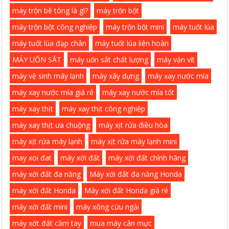
máy trộn bê tông là gì?
máy trộn bột
máy trộn bột công nghiệp
máy trộn bột mini
máy tuốt lúa
máy tuốt lúa đạp chân
máy tuốt lúa liên hoàn
MÁY UỐN SẮT
máy uốn sắt chất lượng
máy vặn vít
máy vệ sinh máy lạnh
máy xây dựng
máy xay nước mía
máy xay nước mía giá rẻ
máy xay nước mía tốt
máy xay thịt
máy xay thịt công nghiệp
máy xay thịt ưa chuộng
máy xịt rửa điều hòa
máy xịt rửa máy lạnh
máy xịt rửa máy lạnh mini
may xoi đat
máy xới đất
máy xới đất chính hãng
máy xới đất đa năng
Máy xới đất đa năng Honda
máy xới đất Honda
Máy xới đất Honda giá rẻ
máy xới đất mini
máy xông cứu ngải
máy xớt đất cầm tay
mua máy cân mực