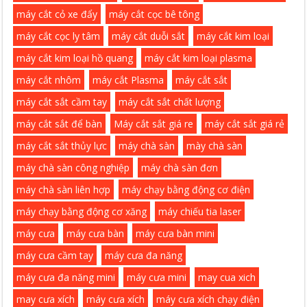
máy cắt cỏ xe đẩy
máy cắt cọc bê tông
máy cắt cọc ly tâm
máy cắt duỗi sắt
máy cắt kim loại
máy cắt kim loại hồ quang
máy cắt kim loại plasma
máy cắt nhôm
máy cắt Plasma
máy cắt sắt
máy cắt sắt cầm tay
máy cắt sắt chất lượng
máy cắt sắt để bàn
Máy cắt sắt giá re
máy cắt sắt giá rẻ
máy cắt sắt thủy lực
máy chà sàn
mày chà sàn
máy chà sàn công nghiệp
máy chà sàn đơn
máy chà sàn liên hợp
máy chạy bằng động cơ điện
máy chạy bằng động cơ xăng
máy chiếu tia laser
máy cưa
máy cưa bàn
máy cưa bàn mini
máy cưa cầm tay
máy cưa đa năng
máy cưa đa năng mini
máy cưa mini
may cua xich
may cưa xích
máy cưa xích
máy cưa xích chạy điện