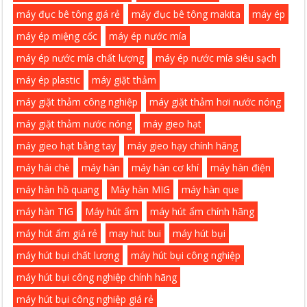
máy đục bê tông giá rẻ
máy đục bê tông makita
máy ép
máy ép miệng cốc
máy ép nước mía
máy ép nước mía chất lượng
máy ép nước mía siêu sạch
máy ép plastic
máy giặt thảm
máy giặt thảm công nghiệp
máy giặt thảm hơi nước nóng
máy giặt thảm nước nóng
máy gieo hạt
máy gieo hạt bằng tay
máy gieo hạy chính hãng
máy hái chè
máy hàn
máy hàn cơ khí
máy hàn điện
máy hàn hồ quang
Máy hàn MIG
máy hàn que
máy hàn TIG
Máy hút ẩm
máy hút ẩm chính hãng
máy hút ẩm giá rẻ
may hut bui
máy hút bụi
máy hút bụi chất lượng
máy hút bụi công nghiệp
máy hút bụi công nghiệp chính hãng
máy hút bụi công nghiệp giá rẻ