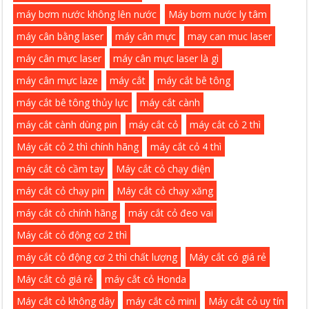
máy bơm nước không lên nước
Máy bơm nước ly tâm
máy cân bằng laser
máy cân mực
may can muc laser
máy cân mực laser
máy cân mực laser là gì
máy cân mực laze
máy cắt
máy cắt bê tông
máy cắt bê tông thủy lực
máy cắt cành
máy cắt cành dùng pin
máy cắt cỏ
máy cắt cỏ 2 thì
Máy cắt cỏ 2 thì chính hãng
máy cắt cỏ 4 thì
máy cắt cỏ cầm tay
Máy cắt cỏ chạy điện
máy cắt cỏ chạy pin
Máy cắt cỏ chạy xăng
máy cắt cỏ chính hãng
máy cắt cỏ đeo vai
Máy cắt cỏ động cơ 2 thì
máy cắt cỏ động cơ 2 thì chất lượng
Máy cắt có giá rẻ
Máy cắt cỏ giá rẻ
máy cắt cỏ Honda
Máy cắt cỏ không dây
máy cắt cỏ mini
Máy cắt cỏ uy tín