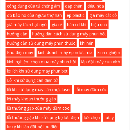
công dụng của tủ chống ẩm
đạp chân
điều hòa
đồ bảo hộ của người thợ hàn
ép plastic
giá máy cắt cỏ
giá máy tách hạt ngô
giá rẻ
hàn cơ khí
hiệu quả
hướng dẫn
hướng dẫn cách sử dụng máy phun bột
hướng dẫn sử dụng máy phun thuốc
khí nén
Kho điện máy
kinh doanh máy ép nước mía
kinh nghiệm
kinh nghiệm chọn mua máy phun bột
lắp đặt máy cưa xích
lợi ích khi sử dụng máy phun bột
Lỗi khi sử dụng cân điện tử
lỗi khi sử dụng máy cân mực laser
lỗi máy đầm cóc
lỗi máy khoan thường gặp
lỗi thường gặp của máy đầm cóc
lỗi thường gặp khi sử dụng bộ lưu điện
lựa chọn
lưu ý
lưu ý khi lắp đặt bộ lưu điện