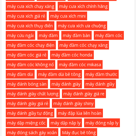
máy cưa xích chạy xăng
máy cưa xích chính hãng
máy cưa xích giá rẻ
máy cưa xích mini
máy cưa xích thụy điển
máy cưa xích ưa chuộng
máy cứu ngải
máy đầm
máy đầm bàn
máy đầm cóc
máy đầm cóc chạy điện
máy đầm cóc chạy xăng
máy đầm cóc giá rẻ
máy đầm cóc honda
máy đầm cóc không nổ
máy đầm cóc mikasa
máy đầm dùi
máy đầm dùi bê tông
máy đầm thước
máy đánh bóng sàn
máy đánh giày
máy đánh giầy
máy đánh giày chất lượng
máy đánh giày giá re
máy đánh giày giá rẻ
máy đánh giày shiny
máy đánh giầy tự động
máy đập lúa liên hoàn
máy dập miệng cốc
máy dập nắp ly
máy đóng nắp ly
máy đóng sách gáy xoắn
Máy đục bê tông