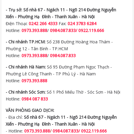
- Trụ sở:
Số nhà 67 - Ngách 11 - Ngõ 214 Đường Nguyễn
Xiển -
Phường Hạ Đình - Thanh Xuân - Hà Nội
Điện Thoại:
0242 266 4333
Fax:
024 3783 6284
Hotline:
0973.393.888
/
0984.087.833/ 0922.119.666
- Chi nhánh TP.HCM:
Số 238 Đường Hoàng Hoa Thám -
Phường 12 - Tân Bình - TP.HCM
Hotline:
0973.393.888
/
0984.087.833
- Chi nhánh Hà Nam:
Số 95 Đường Phạm Ngọc Thạch -
Phường Lê Công Thanh - TP Phủ Lý - Hà Nam
Hotline:
0973.393.888
- Chi nhánh Sóc Sơn:
Số 1 Phố Miếu Thờ - Sóc Sơn - Hà Nội
Hotline:
0984 087 833
VĂN PHÒNG GIAO DỊCH:
- Địa chỉ:
Số nhà 67 - Ngách 11 - Ngõ 214 Đường Nguyễn
Xiển -
Phường Hạ Đình - Thanh Xuân - Hà Nội
- Hotline:
0973.393.888
/
0984.087.833/ 0922.119.666