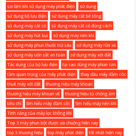
sai lầm khi sử dụng máy phát điện
sử dụng
sử dụng bộ lưu điện
sử dụng máy cắt bê tông
sủ dụng máy cắt cỏ
sủ dụng máy cắt cỏ đúng cách
sử dụng máy hút bụi
sử dụng máy nén khí
sử dụng máy phun thuốc trừ sâu
sử dụng máy rửa xe
sử dụng máy uốn sắt an toàn
sử dụng máy xới đất
Tác dụng của bộ lưu điện
tại sao dùng máy phun sơn
tầm quan trọng của máy phát điện
thay dầu máy đầm cóc
thuê máy xới đất
thương hiệu máy khoan
thương hiệu máy khoan vít
thương hiệu tủ chống ẩm
tiêu chí
tìm hiểu máy đầm cóc
tìm hiểu máy nén khí
Tính năng của máy lọc không khí
Top 3 máy phun bột được ưa chuộng hiện nay
top 5 thương hiệu
top máy phát điện
tốt nhất hiện nay