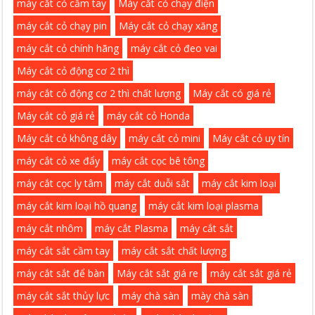
máy cắt cỏ cầm tay
Máy cắt cỏ chạy điện
máy cắt cỏ chạy pin
Máy cắt cỏ chạy xăng
máy cắt cỏ chính hãng
máy cắt cỏ đeo vai
Máy cắt cỏ động cơ 2 thì
máy cắt cỏ động cơ 2 thì chất lượng
Máy cắt có giá rẻ
Máy cắt cỏ giá rẻ
máy cắt cỏ Honda
Máy cắt cỏ không dây
máy cắt cỏ mini
Máy cắt cỏ uy tín
máy cắt cỏ xe đẩy
máy cắt cọc bê tông
máy cắt cọc ly tâm
máy cắt duỗi sắt
máy cắt kim loại
máy cắt kim loại hồ quang
máy cắt kim loại plasma
máy cắt nhôm
máy cắt Plasma
máy cắt sắt
máy cắt sắt cầm tay
máy cắt sắt chất lượng
máy cắt sắt để bàn
Máy cắt sắt giá re
máy cắt sắt giá rẻ
máy cắt sắt thủy lực
máy chà sàn
mày chà sàn