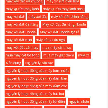
máy xay thịt ưa chuộng
máy xịt rửa điều hòa
máy xịt rửa máy lạnh
máy xịt rửa máy lạnh mini
may xoi đat
máy xới đất
máy xới đất chính hãng
máy xới đất đa năng
Máy xới đất đa năng Honda
máy xới đất Honda
Máy xới đất Honda giá rẻ
máy xới đất mini
máy xông cứu ngải
máy xớt đất cầm tay
mua máy cân mực
mua máy cắt bê tông
mua máy giặt thảm
mua xe
Nên dùng
Nguyên lý cấu tạo
nguyên lý hoạt động của máy bơm nước
nguyên lý hoạt động của máy đầm bàn
nguyên lý hoạt động của máy đầm cóc
nguyên lý hoạt động của máy hút bụi
nguyên lý hoạt động của máy tời điện
nguyên nhân