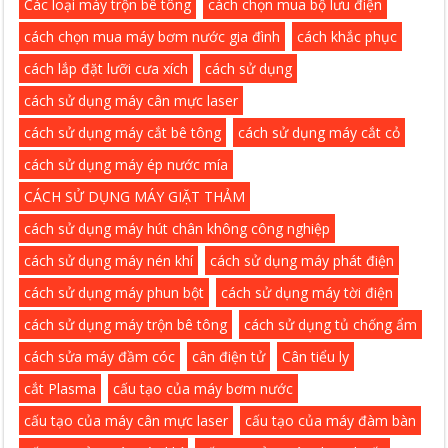
Các loại máy trộn bê tông
cách chọn mua bộ lưu điện
cách chọn mua máy bơm nước gia đình
cách khắc phục
cách lắp đặt lưỡi cưa xích
cách sử dụng
cách sử dụng máy cân mực laser
cách sử dụng máy cắt bê tông
cách sử dụng máy cắt cỏ
cách sử dụng máy ép nước mía
CÁCH SỬ DỤNG MÁY GIẶT THẢM
cách sử dụng máy hút chân không công nghiệp
cách sử dụng máy nén khí
cách sử dụng máy phát điện
cách sử dụng máy phun bột
cách sử dụng máy tời điện
cách sử dụng máy trộn bê tông
cách sử dụng tủ chống ẩm
cách sửa máy đầm cóc
cân điện tử
Cân tiểu ly
cắt Plasma
cấu tạo của máy bơm nước
cấu tạo của máy cân mực laser
cấu tạo của máy đàm bàn