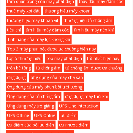
tầm quan trọng của máy phát điện
thay dầu máy đầm cóc
thuê máy xới đất
thương hiệu máy khoan
thương hiệu máy khoan vít
thương hiệu tủ chống ẩm
tiêu chí
tìm hiểu máy đầm cóc
tìm hiểu máy nén khí
Tính năng của máy lọc không khí
Top 3 máy phun bột được ưa chuộng hiện nay
top 5 thương hiệu
top máy phát điện
tốt nhất hiện nay
trộn bê tông
tủ chống ẩm
tủ chống ẩm được ưa chuộng
ứng dụng
ứng dụng của máy chà sàn
ứng dụng của máy phun bột trét tường
Ứng dụng của tủ chống ẩm
ứng dụng máy thổi khí
Ứng dụng máy trợ giảng
UPS Line Interaction
UPS Offline
UPS Online
ưu điểm
ưu điểm của bộ lưu điện
ưu nhược điểm