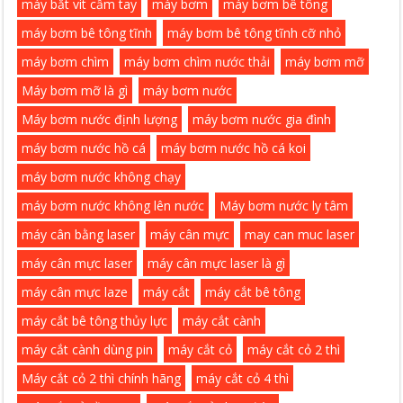
máy bắt vit cầm tay
máy bơm
máy bơm bê tông
máy bơm bê tông tĩnh
máy bơm bê tông tĩnh cỡ nhỏ
máy bơm chìm
máy bơm chìm nước thải
máy bơm mỡ
Máy bơm mỡ là gì
máy bơm nước
Máy bơm nước định lượng
máy bơm nước gia đình
máy bơm nước hồ cá
máy bơm nước hồ cá koi
máy bơm nước không chạy
máy bơm nước không lên nước
Máy bơm nước ly tâm
máy cân bằng laser
máy cân mực
may can muc laser
máy cân mực laser
máy cân mực laser là gì
máy cân mực laze
máy cắt
máy cắt bê tông
máy cắt bê tông thủy lực
máy cắt cành
máy cắt cành dùng pin
máy cắt cỏ
máy cắt cỏ 2 thì
Máy cắt cỏ 2 thì chính hãng
máy cắt cỏ 4 thì