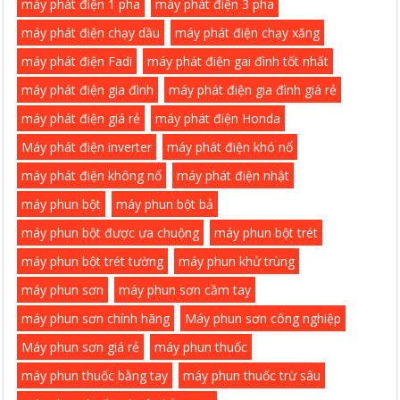
máy phát điện 1 pha
máy phát điện 3 pha
máy phát điện chạy dầu
máy phát điện chạy xăng
máy phát điện Fadi
máy phát điện gai đình tốt nhất
máy phát điện gia đình
máy phát điện gia đình giá rẻ
máy phát điện giá rẻ
máy phát điện Honda
Máy phát điện inverter
máy phát điện khó nổ
máy phát điện không nổ
máy phát điện nhật
máy phun bột
máy phun bột bả
máy phun bột được ưa chuộng
máy phun bột trét
máy phun bột trét tường
máy phun khử trùng
máy phun sơn
máy phun sơn cầm tay
máy phun sơn chính hãng
Máy phun sơn công nghiệp
Máy phun sơn giá rẻ
máy phun thuốc
máy phun thuốc bằng tay
máy phun thuốc trừ sâu