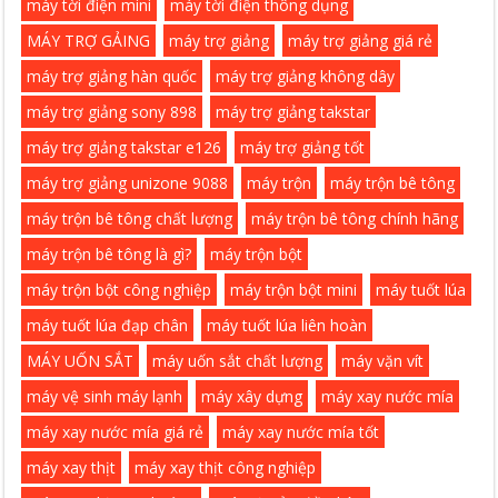
máy tời điện mini
máy tời điện thông dụng
MÁY TRỢ GẢING
máy trợ giảng
máy trợ giảng giá rẻ
máy trợ giảng hàn quốc
máy trợ giảng không dây
máy trợ giảng sony 898
máy trợ giảng takstar
máy trợ giảng takstar e126
máy trợ giảng tốt
máy trợ giảng unizone 9088
máy trộn
máy trộn bê tông
máy trộn bê tông chất lượng
máy trộn bê tông chính hãng
máy trộn bê tông là gì?
máy trộn bột
máy trộn bột công nghiệp
máy trộn bột mini
máy tuốt lúa
máy tuốt lúa đạp chân
máy tuốt lúa liên hoàn
MÁY UỐN SẮT
máy uốn sắt chất lượng
máy vặn vít
máy vệ sinh máy lạnh
máy xây dựng
máy xay nước mía
máy xay nước mía giá rẻ
máy xay nước mía tốt
máy xay thịt
máy xay thịt công nghiệp