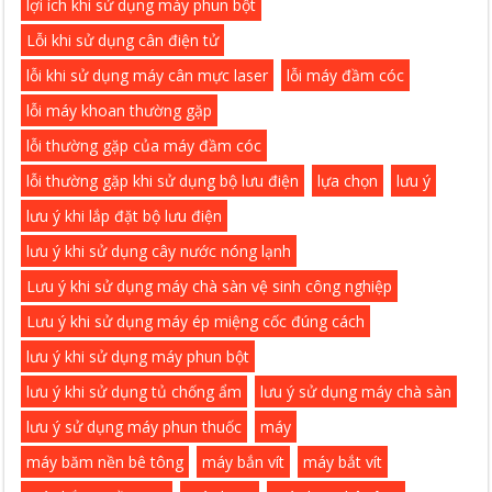
lợi ích khi sử dụng máy phun bột
Lỗi khi sử dụng cân điện tử
lỗi khi sử dụng máy cân mực laser
lỗi máy đầm cóc
lỗi máy khoan thường gặp
lỗi thường gặp của máy đầm cóc
lỗi thường gặp khi sử dụng bộ lưu điện
lựa chọn
lưu ý
lưu ý khi lắp đặt bộ lưu điện
lưu ý khi sử dụng cây nước nóng lạnh
Lưu ý khi sử dụng máy chà sàn vệ sinh công nghiệp
Lưu ý khi sử dụng máy ép miệng cốc đúng cách
lưu ý khi sử dụng máy phun bột
lưu ý khi sử dụng tủ chống ẩm
lưu ý sử dụng máy chà sàn
lưu ý sử dụng máy phun thuốc
máy
máy băm nền bê tông
máy bắn vít
máy bắt vít