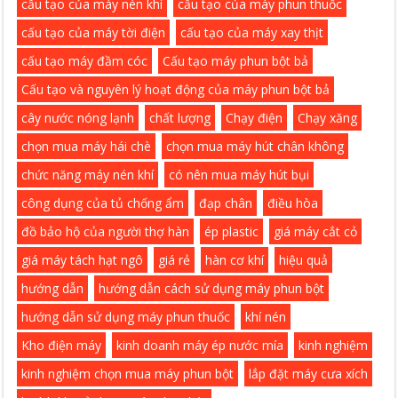
cấu tạo của máy nén khí
cấu tạo của máy phun thuốc
cấu tạo của máy tời điện
cấu tạo của máy xay thịt
cấu tạo máy đầm cóc
Cấu tạo máy phun bột bả
Cấu tạo và nguyên lý hoạt động của máy phun bột bả
cây nước nóng lạnh
chất lượng
Chạy điện
Chạy xăng
chọn mua máy hái chè
chọn mua máy hút chân không
chức năng máy nén khí
có nên mua máy hút bụi
công dụng của tủ chống ẩm
đạp chân
điều hòa
đồ bảo hộ của người thợ hàn
ép plastic
giá máy cắt cỏ
giá máy tách hạt ngô
giá rẻ
hàn cơ khí
hiệu quả
hướng dẫn
hướng dẫn cách sử dụng máy phun bột
hướng dẫn sử dụng máy phun thuốc
khí nén
Kho điện máy
kinh doanh máy ép nước mía
kinh nghiệm
kinh nghiệm chọn mua máy phun bột
lắp đặt máy cưa xích