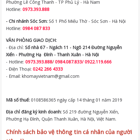
Phường Lê Công Thanh - TP Phủ Lý - Hà Nam
Hotline:
0973.393.888
- Chi nhánh Sóc Sơn:
Số 1 Phố Miếu Thờ - Sóc Sơn - Hà Nội
Hotline:
0984 087 833
VĂN PHÒNG GIAO DỊCH:
- Địa chỉ:
Số nhà 67 - Ngách 11 - Ngõ 214 Đường Nguyễn
Xiển -
Phường Hạ Đình - Thanh Xuân - Hà Nội
- Hotline:
0973.393.888
/
0984.087.833/ 0922.119.666
- Điện Thoại:
0242 266 4333
- Email: khomayvietnam@gmail.com
Mã số thuế:
0108586365 ngày cấp 14 tháng 01 năm 2019
Địa chỉ đăng ký kinh doanh:
Số 219 đường Nguyễn Xiển,
Phường Hạ Đình, Quận Thanh Xuân, Hà Nội, Việt Nam.
Chính sách bảo vệ thông tin cá nhân của người