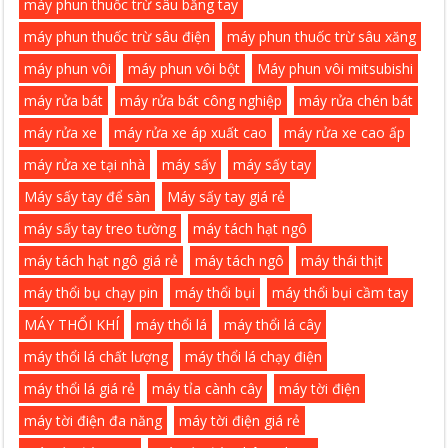
máy phun thuốc trừ sâu bằng tay
máy phun thuốc trừ sâu điện
máy phun thuốc trừ sâu xăng
máy phun vôi
máy phun vôi bột
Máy phun vôi mitsubishi
máy rửa bát
máy rửa bát công nghiệp
máy rửa chén bát
máy rửa xe
máy rửa xe áp xuất cao
máy rửa xe cao ấp
máy rửa xe tại nhà
máy sấy
máy sấy tay
Máy sấy tay để sàn
Máy sấy tay giá rẻ
máy sấy tay treo tường
máy tách hạt ngô
máy tách hạt ngô giá rẻ
máy tách ngô
máy thái thịt
máy thổi bụ chạy pin
máy thổi bụi
máy thổi bụi cầm tay
MÁY THỔI KHÍ
máy thổi lá
máy thổi lá cây
máy thổi lá chất lượng
máy thổi lá chạy điện
máy thổi lá giá rẻ
máy tỉa cành cây
máy tời điện
máy tời điện đa năng
máy tời điện giá rẻ