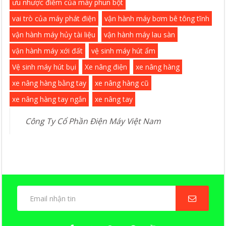
ưu nhược điểm của máy phun bột
vai trò của máy phát điện
vận hành máy bơm bê tông tĩnh
vận hành máy hủy tài liệu
vận hành máy lau sàn
vận hành máy xới đất
vệ sinh máy hút ẩm
Vệ sinh máy hút bụi
Xe nâng điện
xe nâng hàng
xe nâng hàng bằng tay
xe nâng hàng cũ
xe nâng hàng tay ngắn
xe nâng tay
Công Ty Cổ Phần Điện Máy Việt Nam