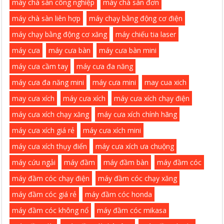
máy chà sàn công nghiệp
máy chà sàn đơn
máy chà sàn liên hợp
máy chạy bằng động cơ điện
máy chạy bằng động cơ xăng
máy chiếu tia laser
máy cưa
máy cưa bàn
máy cưa bàn mini
máy cưa cầm tay
máy cưa đa năng
máy cưa đa năng mini
máy cưa mini
may cua xich
may cưa xích
máy cưa xích
máy cưa xích chạy điện
máy cưa xích chạy xăng
máy cưa xích chính hãng
máy cưa xích giá rẻ
máy cưa xích mini
máy cưa xích thụy điển
máy cưa xích ưa chuộng
máy cứu ngải
máy đầm
máy đầm bàn
máy đầm cóc
máy đầm cóc chạy điện
máy đầm cóc chạy xăng
máy đầm cóc giá rẻ
máy đầm cóc honda
máy đầm cóc không nổ
máy đầm cóc mikasa