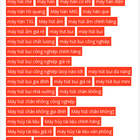
máy hái chè
máy hàn
máy hàn cơ khí
máy hàn điện
máy hàn hồ quang
Máy hàn MIG
máy hàn que
máy hàn TIG
Máy hút ẩm
máy hút ẩm chính hãng
máy hút ẩm giá rẻ
may hut bui
máy hút bụi
máy hút bụi chất lượng
máy hút bụi công nghiệp
máy hút bụi công nghiệp chính hãng
máy hút bụi công nghiệp giá rẻ
Máy hút bụi công nghiệp laoji nào tốt
máy hút bụi đa năng
máy hút bụi gia đình
máy hút bụi giá rẻ
máy hút bụi mini
máy hút bụi nhà xưởng
máy hút chân không
Máy hút chân không công nghiệp
Máy hút chân không gia đình
Máy hút chân không]
máy hủy tài liệu
Máy hủy tài liệu chính hãng
Máy hủy tài liệu giá rẻ
máy hủy tài liệu văn phòng