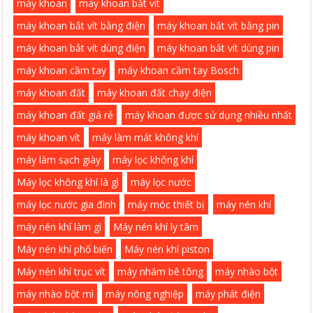
máy khoan
máy khoan bắt vít
máy khoan bắt vít bằng điện
máy khoan bắt vít bằng pin
máy khoan bắt vít dùng điện
máy khoan bắt vít dùng pin
máy khoan cầm tay
máy khoan cầm tay Bosch
máy khoan đất
máy khoan đất chạy điện
máy khoan đất giá rẻ
máy khoan được sử dụng nhiều nhất
máy khoan vít
máy làm mát không khí
máy làm sạch giày
máy lọc không khí
Máy lọc không khí là gì
máy lọc nước
máy lọc nước gia đình
máy móc thiết bị
máy nén khí
máy nén khí làm gì
Máy nén khí ly tâm
Máy nén khí phổ biến
Máy nén khí piston
Máy nén khí trục vít
máy nhám bê tông
máy nhào bột
máy nhào bột mì
máy nông nghiệp
máy phát điện