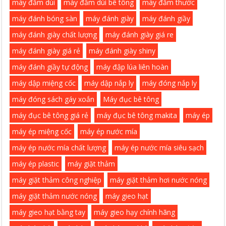
máy đầm dùi
máy đầm dùi bê tông
máy đầm thước
máy đánh bóng sàn
máy đánh giày
máy đánh giầy
máy đánh giày chất lượng
máy đánh giày giá re
máy đánh giày giá rẻ
máy đánh giày shiny
máy đánh giầy tự động
máy đập lúa liên hoàn
máy dập miệng cốc
máy dập nắp ly
máy đóng nắp ly
máy đóng sách gáy xoắn
Máy đục bê tông
máy đục bê tông giá rẻ
máy đục bê tông makita
máy ép
máy ép miệng cốc
máy ép nước mía
máy ép nước mía chất lượng
máy ép nước mía siêu sạch
máy ép plastic
máy giặt thảm
máy giặt thảm công nghiệp
máy giặt thảm hơi nước nóng
máy giặt thảm nước nóng
máy gieo hạt
máy gieo hạt bằng tay
máy gieo hạy chính hãng