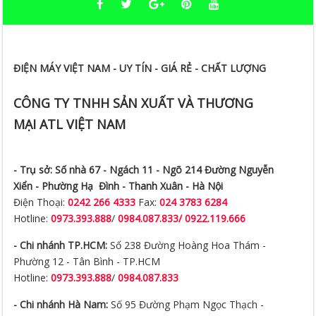
ĐIỆN MÁY VIỆT NAM - UY TÍN - GIÁ RẺ - CHẤT LƯỢNG
CÔNG TY TNHH SẢN XUẤT VÀ THƯƠNG
MẠI ATL VIỆT NAM
- Trụ sở:
Số nhà 67 - Ngách 11 - Ngõ 214 Đường Nguyễn
Xiển -
Phường Hạ Đình - Thanh Xuân - Hà Nội
Điện Thoại:
0242 266 4333
Fax:
024 3783 6284
Hotline:
0973.393.888
/
0984.087.833/ 0922.119.666
- Chi nhánh TP.HCM:
Số 238 Đường Hoàng Hoa Thám -
Phường 12 - Tân Bình - TP.HCM
Hotline:
0973.393.888
/
0984.087.833
- Chi nhánh Hà Nam:
Số 95 Đường Phạm Ngọc Thạch -