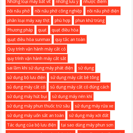
Những loại máy bắt vít
những lưu ý
nhược điểm
nồi nấu phở
nồi nấu phở công nghiệp
nồi nấu phở điện
phân loại máy xay thịt
phù hợp
phun khử trùng
Phương pháp
quạt
quạt điều hòa
quạt điều hòa sunmax
quy tắc an toàn
Quy trình vận hành máy cắt cỏ
quy trình vận hành máy cắt sắt
sai lầm khi sử dụng máy phát điện
sử dụng
sử dụng bộ lưu điện
sử dụng máy cắt bê tông
sủ dụng máy cắt cỏ
sủ dụng máy cắt cỏ đúng cách
sử dụng máy hút bụi
sử dụng máy nén khí
sử dụng máy phun thuốc trừ sâu
sử dụng máy rửa xe
sử dụng máy uốn sắt an toàn
sử dụng máy xới đất
Tác dụng của bộ lưu điện
tại sao dùng máy phun sơn