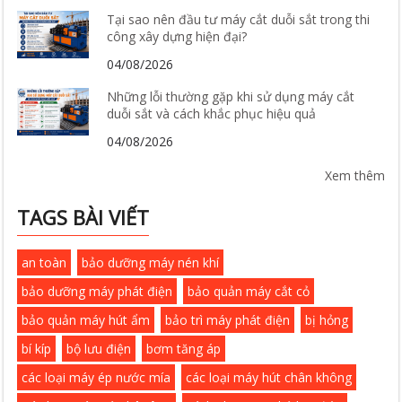
Tại sao nên đầu tư máy cắt duỗi sắt trong thi
công xây dựng hiện đại?
04/08/2026
Những lỗi thường gặp khi sử dụng máy cắt
duỗi sắt và cách khắc phục hiệu quả
04/08/2026
Xem thêm
TAGS BÀI VIẾT
an toàn
bảo dưỡng máy nén khí
bảo dưỡng máy phát điện
bảo quản máy cắt cỏ
bảo quản máy hút ẩm
bảo trì máy phát điện
bị hỏng
bí kíp
bộ lưu điện
bơm tăng áp
các loại máy ép nước mía
các loại máy hút chân không