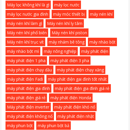
Máy lọc không khí là gì
máy lọc nước
máy lọc nước gia đình
máy móc thiết bị
máy nén khí
máy nén khí làm gì
Máy nén khí ly tâm
Máy nén khí phổ biến
Máy nén khí piston
Máy nén khí trục vít
máy nhám bê tông
máy nhào bột
máy nhào bột mì
máy nông nghiệp
máy phát điện
máy phát điện 1 pha
máy phát điện 3 pha
máy phát điện chạy dầu
máy phát điện chạy xăng
máy phát điện Fadi
máy phát điện gai đình tốt nhất
máy phát điện gia đình
máy phát điện gia đình giá rẻ
máy phát điện giá rẻ
máy phát điện Honda
Máy phát điện inverter
máy phát điện khó nổ
máy phát điện không nổ
máy phát điện nhật
máy phun bột
máy phun bột bả