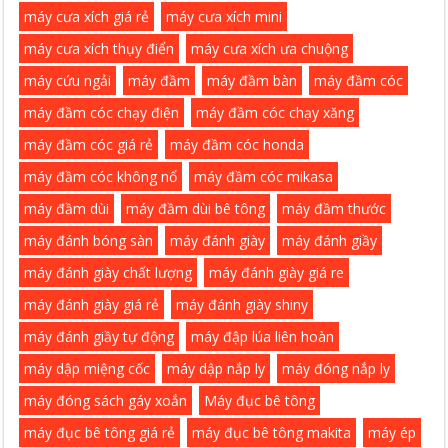
máy cưa xích giá rẻ
máy cưa xích mini
máy cưa xích thụy điển
máy cưa xích ưa chuộng
máy cứu ngải
máy đầm
máy đầm bàn
máy đầm cóc
máy đầm cóc chạy điện
máy đầm cóc chạy xăng
máy đầm cóc giá rẻ
máy đầm cóc honda
máy đầm cóc không nổ
máy đầm cóc mikasa
máy đầm dùi
máy đầm dùi bê tông
máy đầm thước
máy đánh bóng sàn
máy đánh giày
máy đánh giầy
máy đánh giày chất lượng
máy đánh giày giá re
máy đánh giày giá rẻ
máy đánh giày shiny
máy đánh giầy tự động
máy đập lúa liên hoàn
máy dập miệng cốc
máy dập nắp ly
máy đóng nắp ly
máy đóng sách gáy xoắn
Máy đục bê tông
máy đục bê tông giá rẻ
máy đục bê tông makita
máy ép