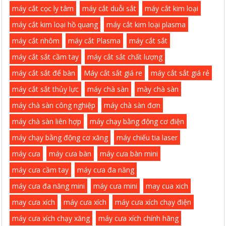
máy cắt cọc ly tâm
máy cắt duỗi sắt
máy cắt kim loại
máy cắt kim loại hồ quang
máy cắt kim loại plasma
máy cắt nhôm
máy cắt Plasma
máy cắt sắt
máy cắt sắt cầm tay
máy cắt sắt chất lượng
máy cắt sắt để bàn
Máy cắt sắt giá re
máy cắt sắt giá rẻ
máy cắt sắt thủy lực
máy chà sàn
mày chà sàn
máy chà sàn công nghiệp
máy chà sàn đơn
máy chà sàn liên hợp
máy chạy bằng động cơ điện
máy chạy bằng động cơ xăng
máy chiếu tia laser
máy cưa
máy cưa bàn
máy cưa bàn mini
máy cưa cầm tay
máy cưa đa năng
máy cưa đa năng mini
máy cưa mini
may cua xich
may cưa xích
máy cưa xích
máy cưa xích chạy điện
máy cưa xích chạy xăng
máy cưa xích chính hãng