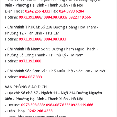
Xiển -
Phường Hạ Đình - Thanh Xuân - Hà Nội
Điện Thoại:
0242 266 4333
Fax:
024 3783 6284
Hotline:
0973.393.888
/
0984.087.833/ 0922.119.666
- Chi nhánh TP.HCM:
Số 238 Đường Hoàng Hoa Thám -
Phường 12 - Tân Bình - TP.HCM
Hotline:
0973.393.888
/
0984.087.833
- Chi nhánh Hà Nam:
Số 95 Đường Phạm Ngọc Thạch -
Phường Lê Công Thanh - TP Phủ Lý - Hà Nam
Hotline:
0973.393.888
- Chi nhánh Sóc Sơn:
Số 1 Phố Miếu Thờ - Sóc Sơn - Hà Nội
Hotline:
0984 087 833
VĂN PHÒNG GIAO DỊCH:
- Địa chỉ:
Số nhà 67 - Ngách 11 - Ngõ 214 Đường Nguyễn
Xiển -
Phường Hạ Đình - Thanh Xuân - Hà Nội
- Hotline:
0973.393.888
/
0984.087.833/ 0922.119.666
- Điện Thoại:
0242 266 4333
- Email: khomayvietnam@gmail.com