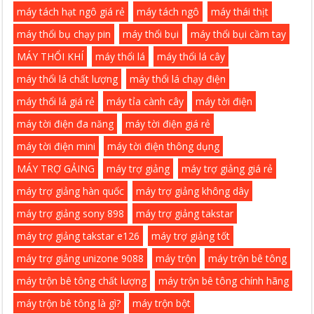
máy tách hạt ngô giá rẻ
máy tách ngô
máy thái thịt
máy thổi bụ chạy pin
máy thổi bụi
máy thổi bụi cầm tay
MÁY THỔI KHÍ
máy thổi lá
máy thổi lá cây
máy thổi lá chất lượng
máy thổi lá chạy điện
máy thổi lá giá rẻ
máy tỉa cành cây
máy tời điện
máy tời điện đa năng
máy tời điện giá rẻ
máy tời điện mini
máy tời điện thông dụng
MÁY TRỢ GẢING
máy trợ giảng
máy trợ giảng giá rẻ
máy trợ giảng hàn quốc
máy trợ giảng không dây
máy trợ giảng sony 898
máy trợ giảng takstar
máy trợ giảng takstar e126
máy trợ giảng tốt
máy trợ giảng unizone 9088
máy trộn
máy trộn bê tông
máy trộn bê tông chất lượng
máy trộn bê tông chính hãng
máy trộn bê tông là gì?
máy trộn bột