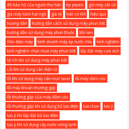
đồ bảo hộ của người thợ hàn
ép plastic
giá máy cắt cỏ
giá máy tách hạt ngô
giá rẻ
hàn cơ khí
hiệu quả
hướng dẫn
hướng dẫn cách sử dụng máy phun bột
hướng dẫn sử dụng máy phun thuốc
khí nén
Kho điện máy
kinh doanh máy ép nước mía
kinh nghiệm
kinh nghiệm chọn mua máy phun bột
lắp đặt máy cưa xích
lợi ích khi sử dụng máy phun bột
Lỗi khi sử dụng cân điện tử
lỗi khi sử dụng máy cân mực laser
lỗi máy đầm cóc
lỗi máy khoan thường gặp
lỗi thường gặp của máy đầm cóc
lỗi thường gặp khi sử dụng bộ lưu điện
lựa chọn
lưu ý
lưu ý khi lắp đặt bộ lưu điện
lưu ý khi sử dụng cây nước nóng lạnh