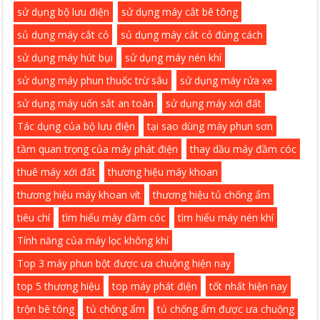
sử dụng bộ lưu điện
sử dụng máy cắt bê tông
sủ dụng máy cắt cỏ
sủ dụng máy cắt cỏ đúng cách
sử dụng máy hút bụi
sử dụng máy nén khí
sử dụng máy phun thuốc trừ sâu
sử dụng máy rửa xe
sử dụng máy uốn sắt an toàn
sử dụng máy xới đất
Tác dụng của bộ lưu điện
tại sao dùng máy phun sơn
tầm quan trọng của máy phát điện
thay dầu máy đầm cóc
thuê máy xới đất
thương hiệu máy khoan
thương hiệu máy khoan vít
thương hiệu tủ chống ẩm
tiêu chí
tìm hiểu máy đầm cóc
tìm hiểu máy nén khí
Tính năng của máy lọc không khí
Top 3 máy phun bột được ưa chuộng hiện nay
top 5 thương hiệu
top máy phát điện
tốt nhất hiện nay
trộn bê tông
tủ chống ẩm
tủ chống ẩm được ưa chuộng