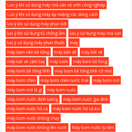
Lưu ý khi sử dụng máy chà sàn vệ sinh công nghiệp
Lưu ý khi sử dụng máy ép miệng cốc đúng cách
lưu ý khi sử dụng máy phun bột
lưu ý khi sử dụng tủ chống ẩm
lưu ý sử dụng máy chà sàn
lưu ý sử dụng máy phun thuốc
máy
máy băm nền bê tông
máy bắn vít
máy bắt vít
máy bắt vit cầm tay
máy bơm
máy bơm bê tông
máy bơm bê tông tĩnh
máy bơm bê tông tĩnh cỡ nhỏ
máy bơm chìm
máy bơm chìm nước thải
máy bơm mỡ
Máy bơm mỡ là gì
máy bơm nước
Máy bơm nước định lượng
máy bơm nước gia đình
máy bơm nước hồ cá
máy bơm nước hồ cá koi
máy bơm nước không chạy
máy bơm nước không lên nước
Máy bơm nước ly tâm