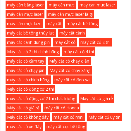
máy cân bằng laser
máy cân mực
may can muc laser
máy cân mực laser
máy cân mực laser là gì
máy cân mực laze
máy cắt
máy cắt bê tông
máy cắt bê tông thủy lực
máy cắt cành
máy cắt cành dùng pin
máy cắt cỏ
máy cắt cỏ 2 thì
Máy cắt cỏ 2 thì chính hãng
máy cắt cỏ 4 thì
máy cắt cỏ cầm tay
Máy cắt cỏ chạy điện
máy cắt cỏ chạy pin
Máy cắt cỏ chạy xăng
máy cắt cỏ chính hãng
máy cắt cỏ đeo vai
Máy cắt cỏ động cơ 2 thì
máy cắt cỏ động cơ 2 thì chất lượng
Máy cắt có giá rẻ
Máy cắt cỏ giá rẻ
máy cắt cỏ Honda
Máy cắt cỏ không dây
máy cắt cỏ mini
Máy cắt cỏ uy tín
máy cắt cỏ xe đẩy
máy cắt cọc bê tông