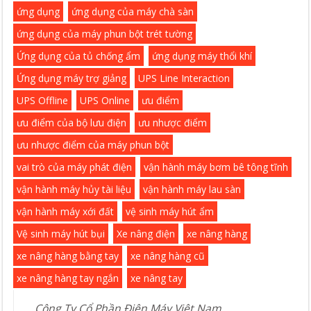
ứng dụng
ứng dụng của máy chà sàn
ứng dụng của máy phun bột trét tường
Ứng dụng của tủ chống ẩm
ứng dụng máy thổi khí
Ứng dụng máy trợ giảng
UPS Line Interaction
UPS Offline
UPS Online
ưu điểm
ưu điểm của bộ lưu điện
ưu nhược điểm
ưu nhược điểm của máy phun bột
vai trò của máy phát điện
vận hành máy bơm bê tông tĩnh
vận hành máy hủy tài liệu
vận hành máy lau sàn
vận hành máy xới đất
vệ sinh máy hút ẩm
Vệ sinh máy hút bụi
Xe nâng điện
xe nâng hàng
xe nâng hàng bằng tay
xe nâng hàng cũ
xe nâng hàng tay ngắn
xe nâng tay
Công Ty Cổ Phần Điện Máy Việt Nam