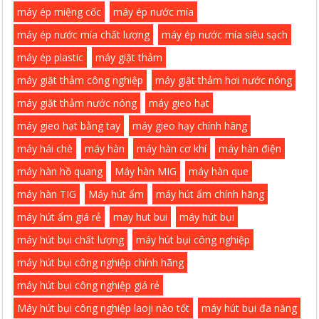
máy ép miệng cốc
máy ép nước mía
máy ép nước mía chất lượng
máy ép nước mía siêu sạch
máy ép plastic
máy giặt thảm
máy giặt thảm công nghiệp
máy giặt thảm hơi nước nóng
máy giặt thảm nước nóng
máy gieo hạt
máy gieo hạt bằng tay
máy gieo hạy chính hãng
máy hái chè
máy hàn
máy hàn cơ khí
máy hàn điện
máy hàn hồ quang
Máy hàn MIG
máy hàn que
máy hàn TIG
Máy hút ẩm
máy hút ẩm chính hãng
máy hút ẩm giá rẻ
may hut bui
máy hút bụi
máy hút bụi chất lượng
máy hút bụi công nghiệp
máy hút bụi công nghiệp chính hãng
máy hút bụi công nghiệp giá rẻ
Máy hút bụi công nghiệp laoji nào tốt
máy hút bụi đa năng