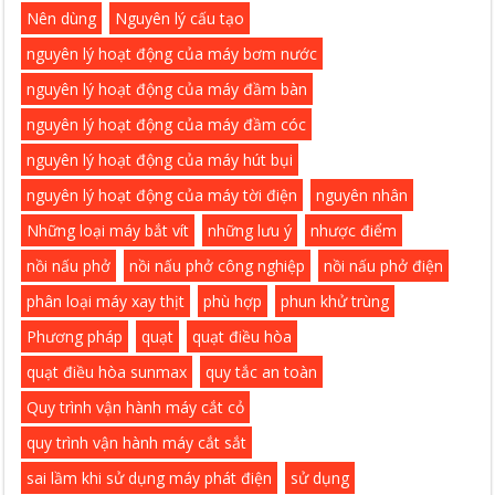
Nên dùng
Nguyên lý cấu tạo
nguyên lý hoạt động của máy bơm nước
nguyên lý hoạt động của máy đầm bàn
nguyên lý hoạt động của máy đầm cóc
nguyên lý hoạt động của máy hút bụi
nguyên lý hoạt động của máy tời điện
nguyên nhân
Những loại máy bắt vít
những lưu ý
nhược điểm
nồi nấu phở
nồi nấu phở công nghiệp
nồi nấu phở điện
phân loại máy xay thịt
phù hợp
phun khử trùng
Phương pháp
quạt
quạt điều hòa
quạt điều hòa sunmax
quy tắc an toàn
Quy trình vận hành máy cắt cỏ
quy trình vận hành máy cắt sắt
sai lầm khi sử dụng máy phát điện
sử dụng