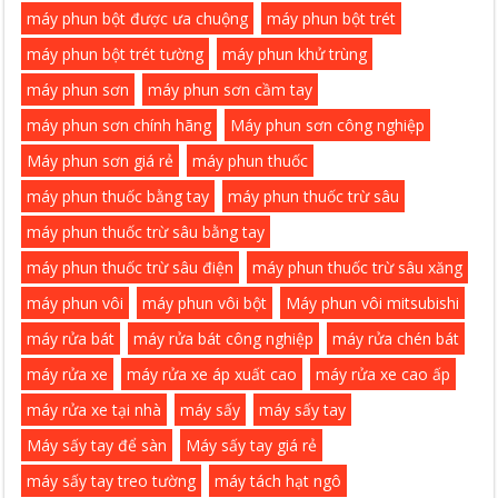
máy phun bột được ưa chuộng
máy phun bột trét
máy phun bột trét tường
máy phun khử trùng
máy phun sơn
máy phun sơn cầm tay
máy phun sơn chính hãng
Máy phun sơn công nghiệp
Máy phun sơn giá rẻ
máy phun thuốc
máy phun thuốc bằng tay
máy phun thuốc trừ sâu
máy phun thuốc trừ sâu bằng tay
máy phun thuốc trừ sâu điện
máy phun thuốc trừ sâu xăng
máy phun vôi
máy phun vôi bột
Máy phun vôi mitsubishi
máy rửa bát
máy rửa bát công nghiệp
máy rửa chén bát
máy rửa xe
máy rửa xe áp xuất cao
máy rửa xe cao ấp
máy rửa xe tại nhà
máy sấy
máy sấy tay
Máy sấy tay để sàn
Máy sấy tay giá rẻ
máy sấy tay treo tường
máy tách hạt ngô