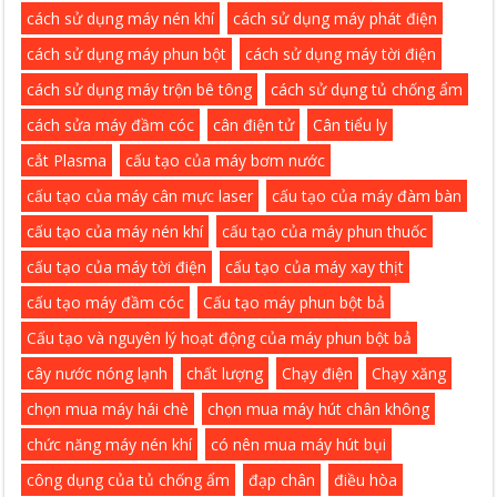
cách sử dụng máy nén khí
cách sử dụng máy phát điện
cách sử dụng máy phun bột
cách sử dụng máy tời điện
cách sử dụng máy trộn bê tông
cách sử dụng tủ chống ẩm
cách sửa máy đầm cóc
cân điện tử
Cân tiểu ly
cắt Plasma
cấu tạo của máy bơm nước
cấu tạo của máy cân mực laser
cấu tạo của máy đàm bàn
cấu tạo của máy nén khí
cấu tạo của máy phun thuốc
cấu tạo của máy tời điện
cấu tạo của máy xay thịt
cấu tạo máy đầm cóc
Cấu tạo máy phun bột bả
Cấu tạo và nguyên lý hoạt động của máy phun bột bả
cây nước nóng lạnh
chất lượng
Chạy điện
Chạy xăng
chọn mua máy hái chè
chọn mua máy hút chân không
chức năng máy nén khí
có nên mua máy hút bụi
công dụng của tủ chống ẩm
đạp chân
điều hòa