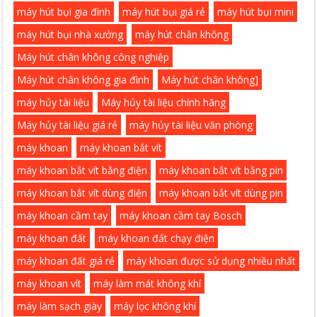
máy hút bụi gia đình
máy hút bụi giá rẻ
máy hút bụi mini
máy hút bụi nhà xưởng
máy hút chân không
Máy hút chân không công nghiệp
Máy hút chân không gia đình
Máy hút chân không]
máy hủy tài liệu
Máy hủy tài liệu chính hãng
Máy hủy tài liệu giá rẻ
máy hủy tài liệu văn phòng
máy khoan
máy khoan bắt vít
máy khoan bắt vít bằng điện
máy khoan bắt vít bằng pin
máy khoan bắt vít dùng điện
máy khoan bắt vít dùng pin
máy khoan cầm tay
máy khoan cầm tay Bosch
máy khoan đất
máy khoan đất chạy điện
máy khoan đất giá rẻ
máy khoan được sử dụng nhiều nhất
máy khoan vít
máy làm mát không khí
máy làm sạch giày
máy lọc không khí