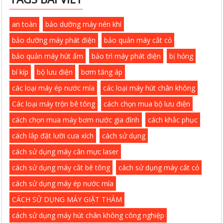
an toàn
bảo dưỡng máy nén khí
bảo dưỡng máy phát điện
bảo quản máy cắt cỏ
bảo quản máy hút ẩm
bảo trì máy phát điện
bị hỏng
bí kíp
bộ lưu điện
bơm tăng áp
các loại máy ép nước mía
các loại máy hút chân không
Các loại máy trộn bê tông
cách chọn mua bộ lưu điện
cách chọn mua máy bơm nước gia đình
cách khắc phục
cách lắp đặt lưỡi cưa xích
cách sử dụng
cách sử dụng máy cân mực laser
cách sử dụng máy cắt bê tông
cách sử dụng máy cắt cỏ
cách sử dụng máy ép nước mía
CÁCH SỬ DỤNG MÁY GIẶT THẢM
cách sử dụng máy hút chân không công nghiệp