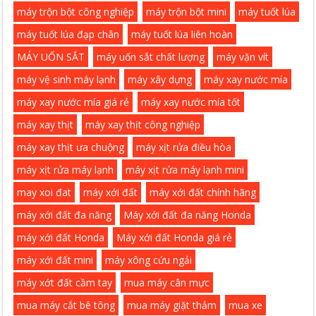
máy trộn bột công nghiệp
máy trộn bột mini
máy tuốt lúa
máy tuốt lúa đạp chân
máy tuốt lúa liên hoàn
MÁY UỐN SẮT
máy uốn sắt chất lượng
máy vặn vít
máy vệ sinh máy lạnh
máy xây dựng
máy xay nước mía
máy xay nước mía giá rẻ
máy xay nước mía tốt
máy xay thịt
máy xay thịt công nghiệp
máy xay thịt ưa chuộng
máy xịt rửa điều hòa
máy xịt rửa máy lạnh
máy xịt rửa máy lạnh mini
may xoi đat
máy xới đất
máy xới đất chính hãng
máy xới đất đa năng
Máy xới đất đa năng Honda
máy xới đất Honda
Máy xới đất Honda giá rẻ
máy xới đất mini
máy xông cứu ngải
máy xớt đất cầm tay
mua máy cân mực
mua máy cắt bê tông
mua máy giặt thảm
mua xe