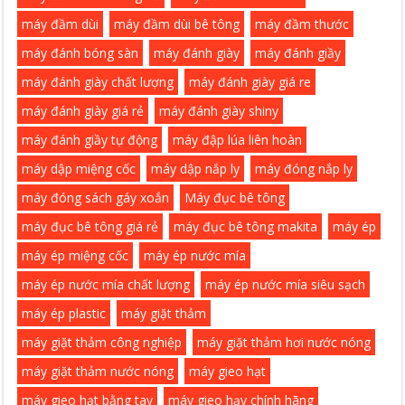
máy đầm dùi
máy đầm dùi bê tông
máy đầm thước
máy đánh bóng sàn
máy đánh giày
máy đánh giầy
máy đánh giày chất lượng
máy đánh giày giá re
máy đánh giày giá rẻ
máy đánh giày shiny
máy đánh giầy tự động
máy đập lúa liên hoàn
máy dập miệng cốc
máy dập nắp ly
máy đóng nắp ly
máy đóng sách gáy xoắn
Máy đục bê tông
máy đục bê tông giá rẻ
máy đục bê tông makita
máy ép
máy ép miệng cốc
máy ép nước mía
máy ép nước mía chất lượng
máy ép nước mía siêu sạch
máy ép plastic
máy giặt thảm
máy giặt thảm công nghiệp
máy giặt thảm hơi nước nóng
máy giặt thảm nước nóng
máy gieo hạt
máy gieo hạt bằng tay
máy gieo hạy chính hãng