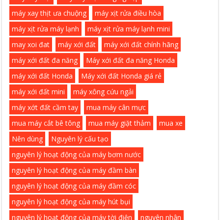
máy xay thịt ưa chuộng
máy xịt rửa điều hòa
máy xịt rửa máy lạnh
máy xịt rửa máy lạnh mini
may xoi đat
máy xới đất
máy xới đất chính hãng
máy xới đất đa năng
Máy xới đất đa năng Honda
máy xới đất Honda
Máy xới đất Honda giá rẻ
máy xới đất mini
máy xông cứu ngải
máy xớt đất cầm tay
mua máy cân mực
mua máy cắt bê tông
mua máy giặt thảm
mua xe
Nên dùng
Nguyên lý cấu tạo
nguyên lý hoạt động của máy bơm nước
nguyên lý hoạt động của máy đầm bàn
nguyên lý hoạt động của máy đầm cóc
nguyên lý hoạt động của máy hút bụi
nguyên lý hoạt động của máy tời điện
nguyên nhân