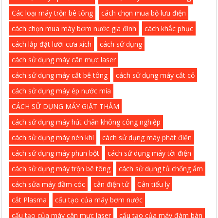
Các loại máy trộn bê tông
cách chọn mua bộ lưu điện
cách chọn mua máy bơm nước gia đình
cách khắc phục
cách lắp đặt lưỡi cưa xích
cách sử dụng
cách sử dụng máy cân mực laser
cách sử dụng máy cắt bê tông
cách sử dụng máy cắt cỏ
cách sử dụng máy ép nước mía
CÁCH SỬ DỤNG MÁY GIẶT THẢM
cách sử dụng máy hút chân không công nghiệp
cách sử dụng máy nén khí
cách sử dụng máy phát điện
cách sử dụng máy phun bột
cách sử dụng máy tời điện
cách sử dụng máy trộn bê tông
cách sử dụng tủ chống ẩm
cách sửa máy đầm cóc
cân điện tử
Cân tiểu ly
cắt Plasma
cấu tạo của máy bơm nước
cấu tạo của máy cân mực laser
cấu tạo của máy đàm bàn