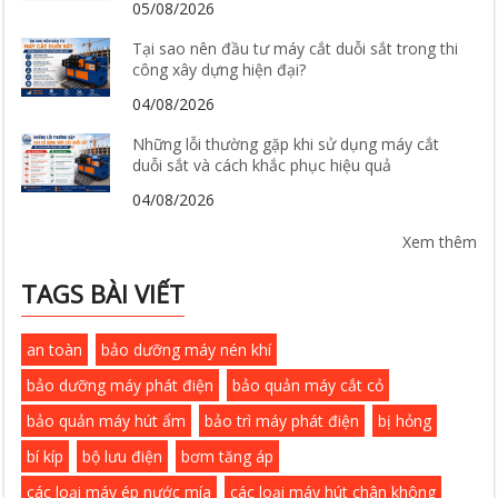
05/08/2026
Tại sao nên đầu tư máy cắt duỗi sắt trong thi
công xây dựng hiện đại?
04/08/2026
Những lỗi thường gặp khi sử dụng máy cắt
duỗi sắt và cách khắc phục hiệu quả
04/08/2026
Xem thêm
TAGS BÀI VIẾT
an toàn
bảo dưỡng máy nén khí
bảo dưỡng máy phát điện
bảo quản máy cắt cỏ
bảo quản máy hút ẩm
bảo trì máy phát điện
bị hỏng
bí kíp
bộ lưu điện
bơm tăng áp
các loại máy ép nước mía
các loại máy hút chân không