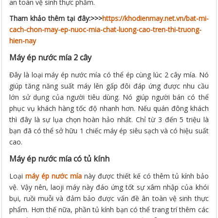
an toàn vệ sinh thực phẩm.
Tham khảo thêm tại đây:>>>
https://khodienmay.net.vn/bat-mi-
cach-chon-may-ep-nuoc-mia-chat-luong-cao-tren-thi-truong-
hien-nay
Máy ép nước mía 2 cây
Đây là loại máy ép nước mía có thể ép cùng lúc 2 cây mía. Nó
giúp tăng năng suất máy lên gấp đôi đáp ứng được nhu cầu
lớn sử dụng của người tiêu dùng. Nó giúp người bán có thể
phục vụ khách hàng tốc độ nhanh hơn. Nếu quán đông khách
thì đây là sự lụa chọn hoàn hảo nhất. Chỉ từ 3 đến 5 triệu là
bạn đã có thể sở hữu 1 chiếc máy ép siêu sạch và có hiệu suất
cao.
Máy ép nước mía có tủ kính
Loại
máy ép nước mía
này được thiết kế có thêm tủ kính bảo
vệ. Vậy nên, laoji máy này đáo ứng tốt sự xâm nhập của khói
bụi, ruồi muỗi và đảm bảo được vấn đề ân toàn vệ sinh thực
phẩm. Hơn thế nữa, phần tủ kính bạn có thể trang trí thêm các