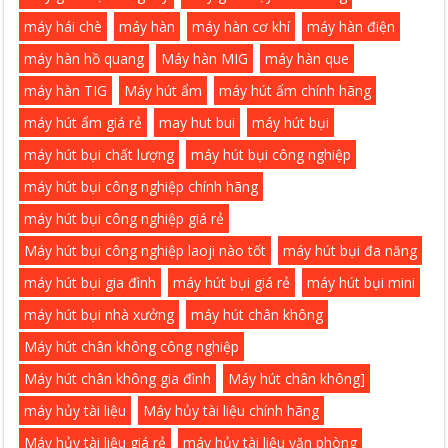
máy hái chè
máy hàn
máy hàn cơ khí
máy hàn điện
máy hàn hồ quang
Máy hàn MIG
máy hàn que
máy hàn TIG
Máy hút ẩm
máy hút ẩm chính hãng
máy hút ẩm giá rẻ
may hut bui
máy hút bụi
máy hút bụi chất lượng
máy hút bụi công nghiệp
máy hút bụi công nghiệp chính hãng
máy hút bụi công nghiệp giá rẻ
Máy hút bụi công nghiệp laoji nào tốt
máy hút bụi đa năng
máy hút bụi gia đình
máy hút bụi giá rẻ
máy hút bụi mini
máy hút bụi nhà xưởng
máy hút chân không
Máy hút chân không công nghiệp
Máy hút chân không gia đình
Máy hút chân không]
máy hủy tài liệu
Máy hủy tài liệu chính hãng
Máy hủy tài liệu giá rẻ
máy hủy tài liệu văn phòng