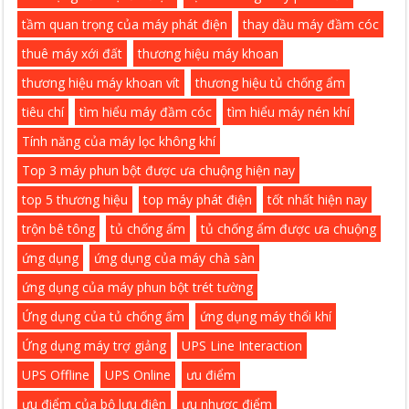
tầm quan trọng của máy phát điện
thay dầu máy đầm cóc
thuê máy xới đất
thương hiệu máy khoan
thương hiệu máy khoan vít
thương hiệu tủ chống ẩm
tiêu chí
tìm hiểu máy đầm cóc
tìm hiểu máy nén khí
Tính năng của máy lọc không khí
Top 3 máy phun bột được ưa chuộng hiện nay
top 5 thương hiệu
top máy phát điện
tốt nhất hiện nay
trộn bê tông
tủ chống ẩm
tủ chống ẩm được ưa chuộng
ứng dụng
ứng dụng của máy chà sàn
ứng dụng của máy phun bột trét tường
Ứng dụng của tủ chống ẩm
ứng dụng máy thổi khí
Ứng dụng máy trợ giảng
UPS Line Interaction
UPS Offline
UPS Online
ưu điểm
ưu điểm của bộ lưu điện
ưu nhược điểm