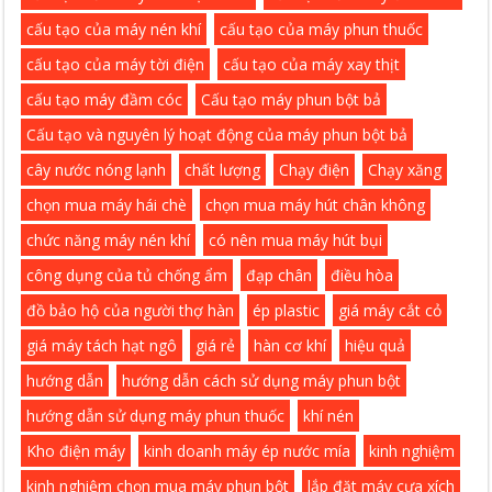
cấu tạo của máy nén khí
cấu tạo của máy phun thuốc
cấu tạo của máy tời điện
cấu tạo của máy xay thịt
cấu tạo máy đầm cóc
Cấu tạo máy phun bột bả
Cấu tạo và nguyên lý hoạt động của máy phun bột bả
cây nước nóng lạnh
chất lượng
Chạy điện
Chạy xăng
chọn mua máy hái chè
chọn mua máy hút chân không
chức năng máy nén khí
có nên mua máy hút bụi
công dụng của tủ chống ẩm
đạp chân
điều hòa
đồ bảo hộ của người thợ hàn
ép plastic
giá máy cắt cỏ
giá máy tách hạt ngô
giá rẻ
hàn cơ khí
hiệu quả
hướng dẫn
hướng dẫn cách sử dụng máy phun bột
hướng dẫn sử dụng máy phun thuốc
khí nén
Kho điện máy
kinh doanh máy ép nước mía
kinh nghiệm
kinh nghiệm chọn mua máy phun bột
lắp đặt máy cưa xích