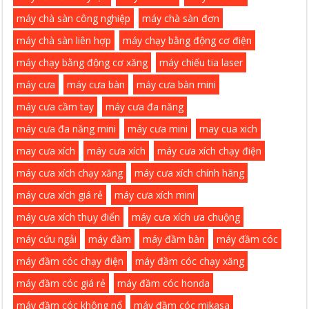
máy chà sàn công nghiệp
máy chà sàn đơn
máy chà sàn liên hợp
máy chạy bằng động cơ điện
máy chạy bằng động cơ xăng
máy chiếu tia laser
máy cưa
máy cưa bàn
máy cưa bàn mini
máy cưa cầm tay
máy cưa đa năng
máy cưa đa năng mini
máy cưa mini
may cua xich
may cưa xích
máy cưa xích
máy cưa xích chạy điện
máy cưa xích chạy xăng
máy cưa xích chính hãng
máy cưa xích giá rẻ
máy cưa xích mini
máy cưa xích thụy điển
máy cưa xích ưa chuộng
máy cứu ngải
máy đầm
máy đầm bàn
máy đầm cóc
máy đầm cóc chạy điện
máy đầm cóc chạy xăng
máy đầm cóc giá rẻ
máy đầm cóc honda
máy đầm cóc không nổ
máy đầm cóc mikasa