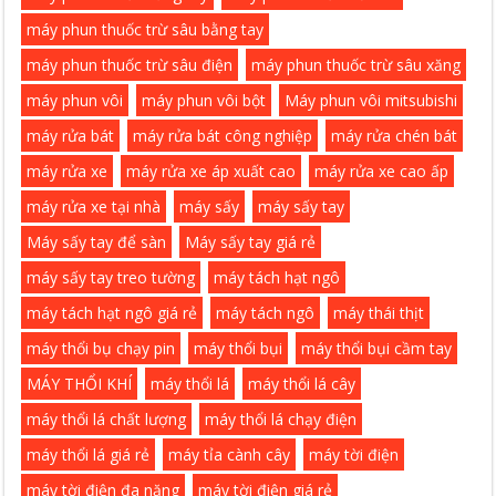
máy phun thuốc trừ sâu bằng tay
máy phun thuốc trừ sâu điện
máy phun thuốc trừ sâu xăng
máy phun vôi
máy phun vôi bột
Máy phun vôi mitsubishi
máy rửa bát
máy rửa bát công nghiệp
máy rửa chén bát
máy rửa xe
máy rửa xe áp xuất cao
máy rửa xe cao ấp
máy rửa xe tại nhà
máy sấy
máy sấy tay
Máy sấy tay để sàn
Máy sấy tay giá rẻ
máy sấy tay treo tường
máy tách hạt ngô
máy tách hạt ngô giá rẻ
máy tách ngô
máy thái thịt
máy thổi bụ chạy pin
máy thổi bụi
máy thổi bụi cầm tay
MÁY THỔI KHÍ
máy thổi lá
máy thổi lá cây
máy thổi lá chất lượng
máy thổi lá chạy điện
máy thổi lá giá rẻ
máy tỉa cành cây
máy tời điện
máy tời điện đa năng
máy tời điện giá rẻ