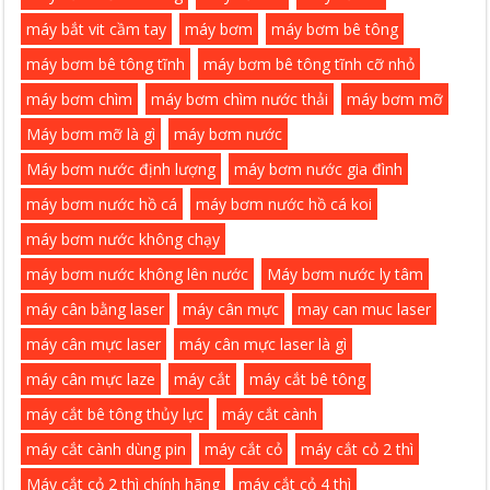
máy bắt vit cầm tay
máy bơm
máy bơm bê tông
máy bơm bê tông tĩnh
máy bơm bê tông tĩnh cỡ nhỏ
máy bơm chìm
máy bơm chìm nước thải
máy bơm mỡ
Máy bơm mỡ là gì
máy bơm nước
Máy bơm nước định lượng
máy bơm nước gia đình
máy bơm nước hồ cá
máy bơm nước hồ cá koi
máy bơm nước không chạy
máy bơm nước không lên nước
Máy bơm nước ly tâm
máy cân bằng laser
máy cân mực
may can muc laser
máy cân mực laser
máy cân mực laser là gì
máy cân mực laze
máy cắt
máy cắt bê tông
máy cắt bê tông thủy lực
máy cắt cành
máy cắt cành dùng pin
máy cắt cỏ
máy cắt cỏ 2 thì
Máy cắt cỏ 2 thì chính hãng
máy cắt cỏ 4 thì