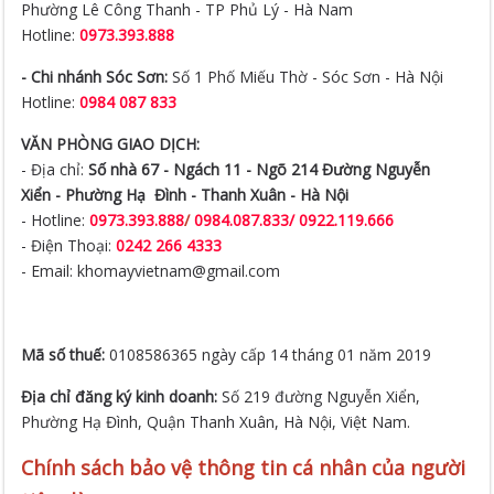
Phường Lê Công Thanh - TP Phủ Lý - Hà Nam
Hotline:
0973.393.888
- Chi nhánh Sóc Sơn:
Số 1 Phố Miếu Thờ - Sóc Sơn - Hà Nội
Hotline:
0984 087 833
VĂN PHÒNG GIAO DỊCH:
- Địa chỉ:
Số nhà 67 - Ngách 11 - Ngõ 214 Đường Nguyễn
Xiển -
Phường Hạ Đình - Thanh Xuân - Hà Nội
- Hotline:
0973.393.888
/
0984.087.833/ 0922.119.666
- Điện Thoại:
0242 266 4333
- Email: khomayvietnam@gmail.com
Mã số thuế:
0108586365 ngày cấp 14 tháng 01 năm 2019
Địa chỉ đăng ký kinh doanh:
Số 219 đường Nguyễn Xiển,
Phường Hạ Đình, Quận Thanh Xuân, Hà Nội, Việt Nam.
Chính sách bảo vệ thông tin cá nhân của người