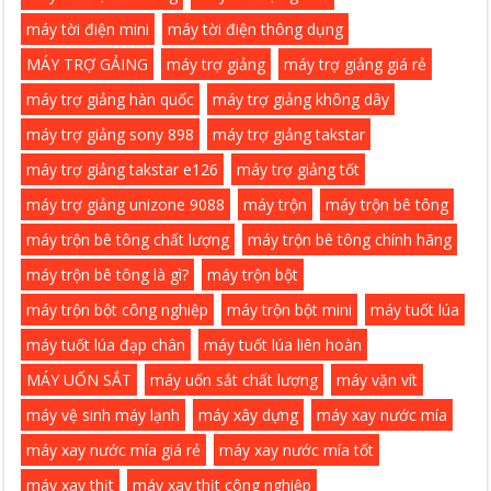
máy tời điện mini
máy tời điện thông dụng
MÁY TRỢ GẢING
máy trợ giảng
máy trợ giảng giá rẻ
máy trợ giảng hàn quốc
máy trợ giảng không dây
máy trợ giảng sony 898
máy trợ giảng takstar
máy trợ giảng takstar e126
máy trợ giảng tốt
máy trợ giảng unizone 9088
máy trộn
máy trộn bê tông
máy trộn bê tông chất lượng
máy trộn bê tông chính hãng
máy trộn bê tông là gì?
máy trộn bột
máy trộn bột công nghiệp
máy trộn bột mini
máy tuốt lúa
máy tuốt lúa đạp chân
máy tuốt lúa liên hoàn
MÁY UỐN SẮT
máy uốn sắt chất lượng
máy vặn vít
máy vệ sinh máy lạnh
máy xây dựng
máy xay nước mía
máy xay nước mía giá rẻ
máy xay nước mía tốt
máy xay thịt
máy xay thịt công nghiệp