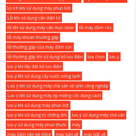
lợi ích khi sử dụng máy phun bột
Lỗi khi sử dụng cân điện tử
lỗi khi sử dụng máy cân mực laser
lỗi máy đầm cóc
lỗi máy khoan thường gặp
lỗi thường gặp của máy đầm cóc
lỗi thường gặp khi sử dụng bộ lưu điện
lựa chọn
lưu ý
lưu ý khi lắp đặt bộ lưu điện
lưu ý khi sử dụng cây nước nóng lạnh
Lưu ý khi sử dụng máy chà sàn vệ sinh công nghiệp
Lưu ý khi sử dụng máy ép miệng cốc đúng cách
lưu ý khi sử dụng máy phun bột
lưu ý khi sử dụng tủ chống ẩm
lưu ý sử dụng máy chà sàn
lưu ý sử dụng máy phun thuốc
máy
máy băm nền bê tông
máy bắn vít
máy bắt vít