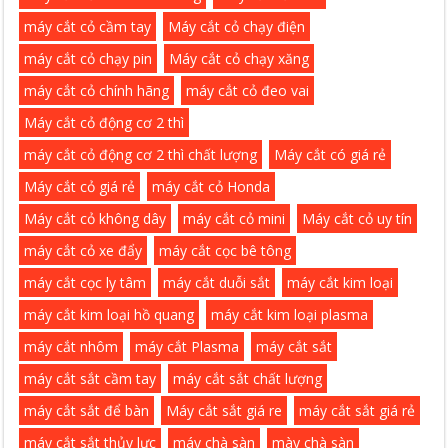
máy cắt cỏ cầm tay
Máy cắt cỏ chạy điện
máy cắt cỏ chạy pin
Máy cắt cỏ chạy xăng
máy cắt cỏ chính hãng
máy cắt cỏ đeo vai
Máy cắt cỏ động cơ 2 thì
máy cắt cỏ động cơ 2 thì chất lượng
Máy cắt có giá rẻ
Máy cắt cỏ giá rẻ
máy cắt cỏ Honda
Máy cắt cỏ không dây
máy cắt cỏ mini
Máy cắt cỏ uy tín
máy cắt cỏ xe đẩy
máy cắt cọc bê tông
máy cắt cọc ly tâm
máy cắt duỗi sắt
máy cắt kim loại
máy cắt kim loại hồ quang
máy cắt kim loại plasma
máy cắt nhôm
máy cắt Plasma
máy cắt sắt
máy cắt sắt cầm tay
máy cắt sắt chất lượng
máy cắt sắt để bàn
Máy cắt sắt giá re
máy cắt sắt giá rẻ
máy cắt sắt thủy lực
máy chà sàn
mày chà sàn