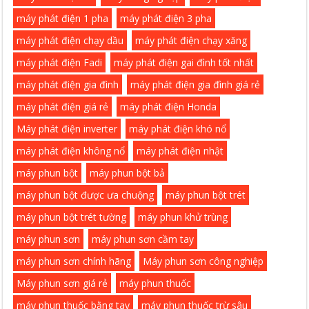
máy phát điện 1 pha
máy phát điện 3 pha
máy phát điện chạy dầu
máy phát điện chạy xăng
máy phát điện Fadi
máy phát điện gai đình tốt nhất
máy phát điện gia đình
máy phát điện gia đình giá rẻ
máy phát điện giá rẻ
máy phát điện Honda
Máy phát điện inverter
máy phát điện khó nổ
máy phát điện không nổ
máy phát điện nhật
máy phun bột
máy phun bột bả
máy phun bột được ưa chuộng
máy phun bột trét
máy phun bột trét tường
máy phun khử trùng
máy phun sơn
máy phun sơn cầm tay
máy phun sơn chính hãng
Máy phun sơn công nghiệp
Máy phun sơn giá rẻ
máy phun thuốc
máy phun thuốc bằng tay
máy phun thuốc trừ sâu