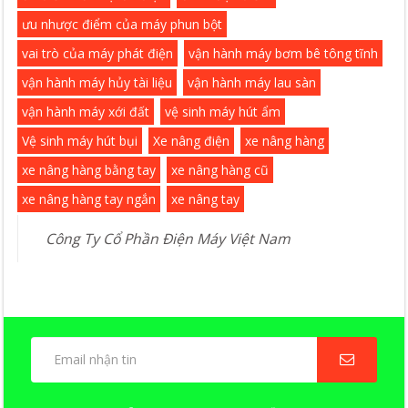
ưu nhược điểm của máy phun bột
vai trò của máy phát điện
vận hành máy bơm bê tông tĩnh
vận hành máy hủy tài liệu
vận hành máy lau sàn
vận hành máy xới đất
vệ sinh máy hút ẩm
Vệ sinh máy hút bụi
Xe nâng điện
xe nâng hàng
xe nâng hàng bằng tay
xe nâng hàng cũ
xe nâng hàng tay ngắn
xe nâng tay
Công Ty Cổ Phần Điện Máy Việt Nam