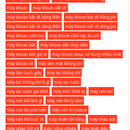
máy khoan
máy khoan bắt vít
máy khoan bắt vít bằng điện
máy khoan bắt vít bằng pin
máy khoan bắt vít dùng điện
máy khoan bắt vít dùng pin
máy khoan cầm tay
máy khoan cầm tay Bosch
máy khoan đất
máy khoan đất chạy điện
máy khoan đất giá rẻ
máy khoan được sử dụng nhiều nhất
máy khoan vít
máy làm mát không khí
máy làm sạch giày
máy lọc không khí
Máy lọc không khí là gì
máy lọc nước
máy lọc nước gia đình
máy móc thiết bị
máy nén khí
máy nén khí làm gì
Máy nén khí ly tâm
Máy nén khí phổ biến
Máy nén khí piston
Máy nén khí trục vít
máy nhám bê tông
máy nhào bột
máy nhào bột mì
máy nông nghiệp
máy phát điện