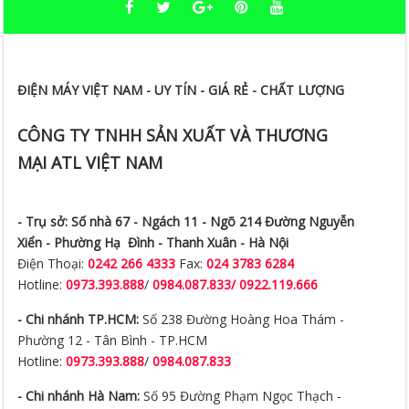
ĐIỆN MÁY VIỆT NAM - UY TÍN - GIÁ RẺ - CHẤT LƯỢNG
CÔNG TY TNHH SẢN XUẤT VÀ THƯƠNG
MẠI ATL VIỆT NAM
- Trụ sở:
Số nhà 67 - Ngách 11 - Ngõ 214 Đường Nguyễn
Xiển -
Phường Hạ Đình - Thanh Xuân - Hà Nội
Điện Thoại:
0242 266 4333
Fax:
024 3783 6284
Hotline:
0973.393.888
/
0984.087.833/ 0922.119.666
- Chi nhánh TP.HCM:
Số 238 Đường Hoàng Hoa Thám -
Phường 12 - Tân Bình - TP.HCM
Hotline:
0973.393.888
/
0984.087.833
- Chi nhánh Hà Nam:
Số 95 Đường Phạm Ngọc Thạch -