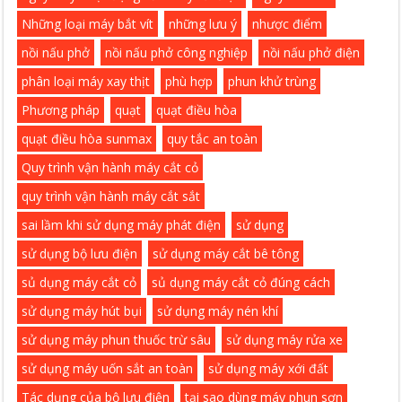
Những loại máy bắt vít
những lưu ý
nhược điểm
nồi nấu phở
nồi nấu phở công nghiệp
nồi nấu phở điện
phân loại máy xay thịt
phù hợp
phun khử trùng
Phương pháp
quạt
quạt điều hòa
quạt điều hòa sunmax
quy tắc an toàn
Quy trình vận hành máy cắt cỏ
quy trình vận hành máy cắt sắt
sai lầm khi sử dụng máy phát điện
sử dụng
sử dụng bộ lưu điện
sử dụng máy cắt bê tông
sủ dụng máy cắt cỏ
sủ dụng máy cắt cỏ đúng cách
sử dụng máy hút bụi
sử dụng máy nén khí
sử dụng máy phun thuốc trừ sâu
sử dụng máy rửa xe
sử dụng máy uốn sắt an toàn
sử dụng máy xới đất
Tác dụng của bộ lưu điện
tại sao dùng máy phun sơn