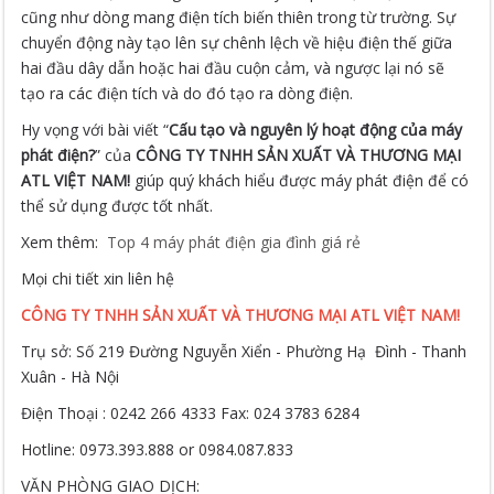
cũng như dòng mang điện tích biến thiên trong từ trường. Sự
chuyển động này tạo lên sự chênh lệch về hiệu điện thế giữa
hai đầu dây dẫn hoặc hai đầu cuộn cảm, và ngược lại nó sẽ
tạo ra các điện tích và do đó tạo ra dòng điện.
Hy vọng với bài viết “
Cấu tạo và nguyên lý hoạt động của máy
phát điện?
” của
CÔNG TY TNHH SẢN XUẤT VÀ THƯƠNG MẠI
ATL VIỆT NAM!
giúp quý khách hiểu được máy phát điện để có
thể sử dụng được tốt nhất.
Xem thêm:
Top 4 máy phát điện gia đình giá rẻ
Mọi chi tiết xin liên hệ
CÔNG TY TNHH SẢN XUẤT VÀ THƯƠNG MẠI ATL VIỆT NAM!
Trụ sở: Số 219 Đường Nguyễn Xiển - Phường Hạ Đình - Thanh
Xuân - Hà Nội
Điện Thoại : 0242 266 4333 Fax: 024 3783 6284
Hotline: 0973.393.888 or 0984.087.833
VĂN PHÒNG GIAO DỊCH: