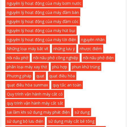
nguyên lý hoạt động của máy bơm nước
nguyên lý hoạt động của máy đầm bàn
nguyên lý hoạt động của máy đầm cóc
nguyên lý hoạt động của máy hút bụi
nguyên lý hoạt động của máy tời điện
nguyên nhân
Những loại máy bắt vít
những lưu ý
nhược điểm
nồi nấu phở
nồi nấu phở công nghiệp
nồi nấu phở điện
phân loại máy xay thịt
phù hợp
phun khử trùng
Phương pháp
quạt
quạt điều hòa
quạt điều hòa sunmax
quy tắc an toàn
Quy trình vận hành máy cắt cỏ
quy trình vận hành máy cắt sắt
sai lầm khi sử dụng máy phát điện
sử dụng
sử dụng bộ lưu điện
sử dụng máy cắt bê tông