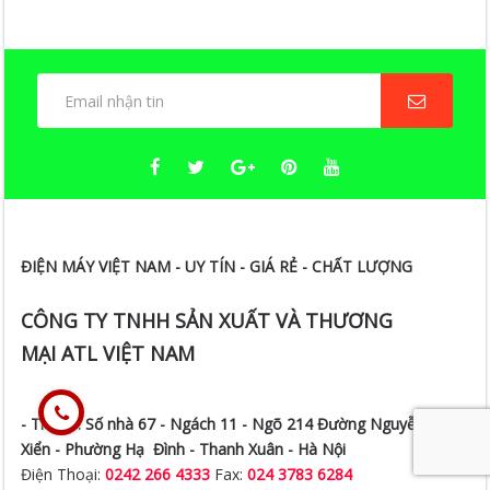
ĐIỆN MÁY VIỆT NAM - UY TÍN - GIÁ RẺ - CHẤT LƯỢNG
CÔNG TY TNHH SẢN XUẤT VÀ THƯƠNG
MẠI ATL VIỆT NAM
- Trụ sở:
Số nhà 67 - Ngách 11 - Ngõ 214 Đường Nguyễn
Xiển -
Phường Hạ Đình - Thanh Xuân - Hà Nội
Điện Thoại:
0242 266 4333
Fax:
024 3783 6284
Hotline:
0973.393.888
/
0984.087.833/ 0922.119.666
- Chi nhánh TP.HCM:
Số 238 Đường Hoàng Hoa Thám -