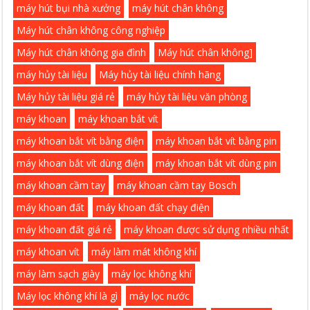
máy hút bụi nhà xưởng
máy hút chân không
Máy hút chân không công nghiệp
Máy hút chân không gia đình
Máy hút chân không]
máy hủy tài liệu
Máy hủy tài liệu chính hãng
Máy hủy tài liệu giá rẻ
máy hủy tài liệu văn phòng
máy khoan
máy khoan bắt vít
máy khoan bắt vít bằng điện
máy khoan bắt vít bằng pin
máy khoan bắt vít dùng điện
máy khoan bắt vít dùng pin
máy khoan cầm tay
máy khoan cầm tay Bosch
máy khoan đất
máy khoan đất chạy điện
máy khoan đất giá rẻ
máy khoan được sử dụng nhiều nhất
máy khoan vít
máy làm mát không khí
máy làm sạch giày
máy lọc không khí
Máy lọc không khí là gì
máy lọc nước