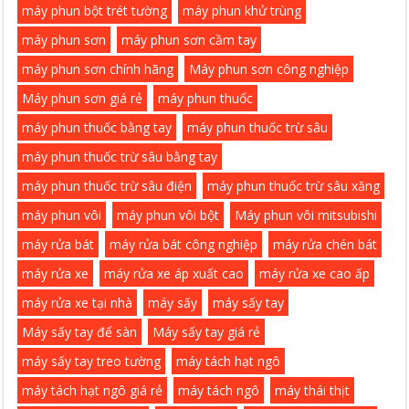
máy phun bột trét tường
máy phun khử trùng
máy phun sơn
máy phun sơn cầm tay
máy phun sơn chính hãng
Máy phun sơn công nghiệp
Máy phun sơn giá rẻ
máy phun thuốc
máy phun thuốc bằng tay
máy phun thuốc trừ sâu
máy phun thuốc trừ sâu bằng tay
máy phun thuốc trừ sâu điện
máy phun thuốc trừ sâu xăng
máy phun vôi
máy phun vôi bột
Máy phun vôi mitsubishi
máy rửa bát
máy rửa bát công nghiệp
máy rửa chén bát
máy rửa xe
máy rửa xe áp xuất cao
máy rửa xe cao ấp
máy rửa xe tại nhà
máy sấy
máy sấy tay
Máy sấy tay để sàn
Máy sấy tay giá rẻ
máy sấy tay treo tường
máy tách hạt ngô
máy tách hạt ngô giá rẻ
máy tách ngô
máy thái thịt