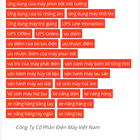
ứng dụng của máy phun bột trét tường
Ứng dụng của tủ chống ẩm
ứng dụng máy thổi khí
Ứng dụng máy trợ giảng
UPS Line Interaction
UPS Offline
UPS Online
ưu điểm
ưu điểm của bộ lưu điện
ưu nhược điểm
ưu nhược điểm của máy phun bột
vai trò của máy phát điện
vận hành máy bơm bê tông tĩnh
vận hành máy hủy tài liệu
vận hành máy lau sàn
vận hành máy xới đất
vệ sinh máy hút ẩm
Vệ sinh máy hút bụi
Xe nâng điện
xe nâng hàng
xe nâng hàng bằng tay
xe nâng hàng cũ
xe nâng hàng tay ngắn
xe nâng tay