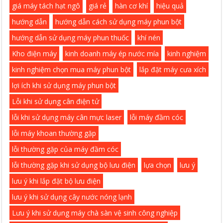
giá máy tách hạt ngô
giá rẻ
hàn cơ khí
hiệu quả
hướng dẫn
hướng dẫn cách sử dụng máy phun bột
hướng dẫn sử dụng máy phun thuốc
khí nén
Kho điện máy
kinh doanh máy ép nước mía
kinh nghiệm
kinh nghiệm chọn mua máy phun bột
lắp đặt máy cưa xích
lợi ích khi sử dụng máy phun bột
Lỗi khi sử dụng cân điện tử
lỗi khi sử dụng máy cân mực laser
lỗi máy đầm cóc
lỗi máy khoan thường gặp
lỗi thường gặp của máy đầm cóc
lỗi thường gặp khi sử dụng bộ lưu điện
lựa chọn
lưu ý
lưu ý khi lắp đặt bộ lưu điện
lưu ý khi sử dụng cây nước nóng lạnh
Lưu ý khi sử dụng máy chà sàn vệ sinh công nghiệp