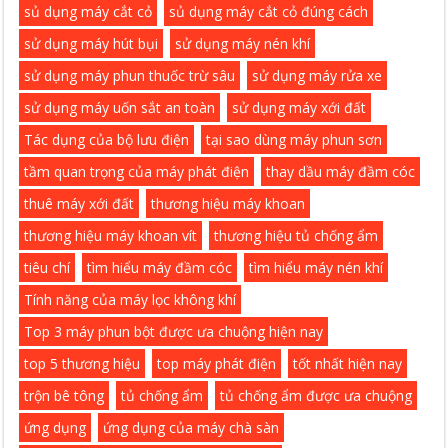
sủ dụng máy cắt cỏ
sủ dụng máy cắt cỏ đúng cách
sử dụng máy hút bụi
sử dụng máy nén khí
sử dụng máy phun thuốc trừ sâu
sử dụng máy rửa xe
sử dụng máy uốn sắt an toàn
sử dụng máy xới đất
Tác dụng của bộ lưu điện
tại sao dùng máy phun sơn
tầm quan trọng của máy phát điện
thay dầu máy đầm cóc
thuê máy xới đất
thương hiệu máy khoan
thương hiệu máy khoan vít
thương hiệu tủ chống ẩm
tiêu chí
tìm hiểu máy đầm cóc
tìm hiểu máy nén khí
Tính năng của máy lọc không khí
Top 3 máy phun bột được ưa chuộng hiện nay
top 5 thương hiệu
top máy phát điện
tốt nhất hiện nay
trộn bê tông
tủ chống ẩm
tủ chống ẩm được ưa chuộng
ứng dụng
ứng dụng của máy chà sàn