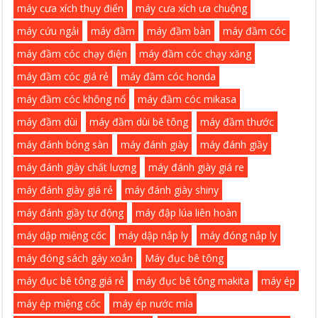
máy cưa xích thụy điển
máy cưa xích ưa chuộng
máy cứu ngải
máy đầm
máy đầm bàn
máy đầm cóc
máy đầm cóc chạy điện
máy đầm cóc chạy xăng
máy đầm cóc giá rẻ
máy đầm cóc honda
máy đầm cóc không nổ
máy đầm cóc mikasa
máy đầm dùi
máy đầm dùi bê tông
máy đầm thước
máy đánh bóng sàn
máy đánh giày
máy đánh giầy
máy đánh giày chất lượng
máy đánh giày giá re
máy đánh giày giá rẻ
máy đánh giày shiny
máy đánh giầy tự động
máy đập lúa liên hoàn
máy dập miệng cốc
máy dập nắp ly
máy đóng nắp ly
máy đóng sách gáy xoắn
Máy đục bê tông
máy đục bê tông giá rẻ
máy đục bê tông makita
máy ép
máy ép miệng cốc
máy ép nước mía