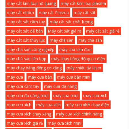
máy cắt kim loại hồ quang
máy cắt kim loại plasma
máy cắt nhôm
máy cắt Plasma
máy cắt sắt
máy cắt sắt cầm tay
máy cắt sắt chất lượng
máy cắt sắt để bàn
Máy cắt sắt giá re
máy cắt sắt giá rẻ
máy cắt sắt thủy lực
máy chà sàn
mày chà sàn
máy chà sàn công nghiệp
máy chà sàn đơn
máy chà sàn liên hợp
máy chạy bằng động cơ điện
máy chạy bằng động cơ xăng
máy chiếu tia laser
máy cưa
máy cưa bàn
máy cưa bàn mini
máy cưa cầm tay
máy cưa đa năng
máy cưa đa năng mini
máy cưa mini
may cua xich
may cưa xích
máy cưa xích
máy cưa xích chạy điện
máy cưa xích chạy xăng
máy cưa xích chính hãng
máy cưa xích giá rẻ
máy cưa xích mini