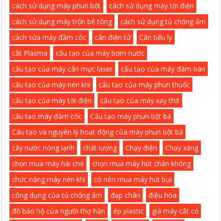
cách sử dụng máy phun bột
cách sử dụng máy tời điện
cách sử dụng máy trộn bê tông
cách sử dụng tủ chống ẩm
cách sửa máy đầm cóc
cân điện tử
Cân tiểu ly
cắt Plasma
cấu tạo của máy bơm nước
cấu tạo của máy cân mực laser
cấu tạo của máy đàm bàn
cấu tạo của máy nén khí
cấu tạo của máy phun thuốc
cấu tạo của máy tời điện
cấu tạo của máy xay thịt
cấu tạo máy đầm cóc
Cấu tạo máy phun bột bả
Cấu tạo và nguyên lý hoạt động của máy phun bột bả
cây nước nóng lạnh
chất lượng
Chạy điện
Chạy xăng
chọn mua máy hái chè
chọn mua máy hút chân không
chức năng máy nén khí
có nên mua máy hút bụi
công dụng của tủ chống ẩm
đạp chân
điều hòa
đồ bảo hộ của người thợ hàn
ép plastic
giá máy cắt cỏ