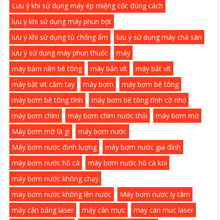
Lưu ý khi sử dụng máy ép miệng cốc đúng cách
lưu ý khi sử dụng máy phun bột
lưu ý khi sử dụng tủ chống ẩm
lưu ý sử dụng máy chà sàn
lưu ý sử dụng máy phun thuốc
máy
máy băm nền bê tông
máy bắn vít
máy bắt vít
máy bắt vit cầm tay
máy bơm
máy bơm bê tông
máy bơm bê tông tĩnh
máy bơm bê tông tĩnh cỡ nhỏ
máy bơm chìm
máy bơm chìm nước thải
máy bơm mỡ
Máy bơm mỡ là gì
máy bơm nước
Máy bơm nước định lượng
máy bơm nước gia đình
máy bơm nước hồ cá
máy bơm nước hồ cá koi
máy bơm nước không chạy
máy bơm nước không lên nước
Máy bơm nước ly tâm
máy cân bằng laser
máy cân mực
may can muc laser