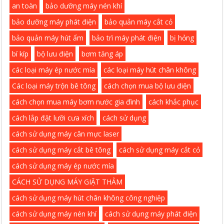
an toàn
bảo dưỡng máy nén khí
bảo dưỡng máy phát điện
bảo quản máy cắt cỏ
bảo quản máy hút ẩm
bảo trì máy phát điện
bị hỏng
bí kíp
bộ lưu điện
bơm tăng áp
các loại máy ép nước mía
các loại máy hút chân không
Các loại máy trộn bê tông
cách chọn mua bộ lưu điện
cách chọn mua máy bơm nước gia đình
cách khắc phục
cách lắp đặt lưỡi cưa xích
cách sử dụng
cách sử dụng máy cân mực laser
cách sử dụng máy cắt bê tông
cách sử dụng máy cắt cỏ
cách sử dụng máy ép nước mía
CÁCH SỬ DỤNG MÁY GIẶT THẢM
cách sử dụng máy hút chân không công nghiệp
cách sử dụng máy nén khí
cách sử dụng máy phát điện