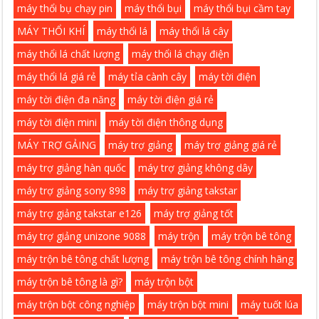
máy thổi bụ chạy pin
máy thổi bụi
máy thổi bụi cầm tay
MÁY THỔI KHÍ
máy thổi lá
máy thổi lá cây
máy thổi lá chất lượng
máy thổi lá chạy điện
máy thổi lá giá rẻ
máy tỉa cành cây
máy tời điện
máy tời điện đa năng
máy tời điện giá rẻ
máy tời điện mini
máy tời điện thông dụng
MÁY TRỢ GẢING
máy trợ giảng
máy trợ giảng giá rẻ
máy trợ giảng hàn quốc
máy trợ giảng không dây
máy trợ giảng sony 898
máy trợ giảng takstar
máy trợ giảng takstar e126
máy trợ giảng tốt
máy trợ giảng unizone 9088
máy trộn
máy trộn bê tông
máy trộn bê tông chất lượng
máy trộn bê tông chính hãng
máy trộn bê tông là gì?
máy trộn bột
máy trộn bột công nghiệp
máy trộn bột mini
máy tuốt lúa