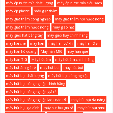
máy ép nước mía chất lượng
máy ép nước mía siêu sạch
máy ép plastic
máy giặt thảm
máy giặt thảm công nghiệp
máy giặt thảm hơi nước nóng
máy giặt thảm nước nóng
máy gieo hạt
máy gieo hạt bằng tay
máy gieo hạy chính hãng
máy hái chè
máy hàn
máy hàn cơ khí
máy hàn điện
máy hàn hồ quang
Máy hàn MIG
máy hàn que
máy hàn TIG
Máy hút ẩm
máy hút ẩm chính hãng
máy hút ẩm giá rẻ
may hut bui
máy hút bụi
máy hút bụi chất lượng
máy hút bụi công nghiệp
máy hút bụi công nghiệp chính hãng
máy hút bụi công nghiệp giá rẻ
Máy hút bụi công nghiệp laoji nào tốt
máy hút bụi đa năng
máy hút bụi gia đình
máy hút bụi giá rẻ
máy hút bụi mini