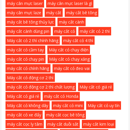
máy cân mực laser
máy cân mực laser là gì
máy cân mực laze
máy cắt
máy cắt bê tông
máy cắt bê tông thủy lực
máy cắt cành
máy cắt cành dùng pin
máy cắt cỏ
máy cắt cỏ 2 thì
Máy cắt cỏ 2 thì chính hãng
máy cắt cỏ 4 thì
máy cắt cỏ cầm tay
Máy cắt cỏ chạy điện
máy cắt cỏ chạy pin
Máy cắt cỏ chạy xăng
máy cắt cỏ chính hãng
máy cắt cỏ đeo vai
Máy cắt cỏ động cơ 2 thì
máy cắt cỏ động cơ 2 thì chất lượng
Máy cắt có giá rẻ
Máy cắt cỏ giá rẻ
máy cắt cỏ Honda
Máy cắt cỏ không dây
máy cắt cỏ mini
Máy cắt cỏ uy tín
máy cắt cỏ xe đẩy
máy cắt cọc bê tông
máy cắt cọc ly tâm
máy cắt duỗi sắt
máy cắt kim loại