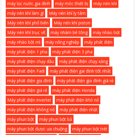
máy lọc nước gia đình
máy móc thiết bị
máy nén khí
máy nén khí làm gì
Máy nén khí ly tâm
Máy nén khí phổ biến
Máy nén khí piston
Máy nén khí trục vít
máy nhám bê tông
máy nhào bột
máy nhào bột mì
máy nông nghiệp
máy phát điện
máy phát điện 1 pha
máy phát điện 3 pha
máy phát điện chạy dầu
máy phát điện chạy xăng
máy phát điện Fadi
máy phát điện gai đình tốt nhất
máy phát điện gia đình
máy phát điện gia đình giá rẻ
máy phát điện giá rẻ
máy phát điện Honda
Máy phát điện inverter
máy phát điện khó nổ
máy phát điện không nổ
máy phát điện nhật
máy phun bột
máy phun bột bả
máy phun bột được ưa chuộng
máy phun bột trét