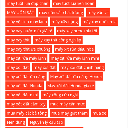
máy tuốt lúa đạp chân
máy tuốt lúa liên hoàn
MÁY UỐN SẮT
máy uốn sắt chất lượng
máy vặn vít
máy vệ sinh máy lạnh
máy xây dựng
máy xay nước mía
máy xay nước mía giá rẻ
máy xay nước mía tốt
máy xay thịt
máy xay thịt công nghiệp
máy xay thịt ưa chuộng
máy xịt rửa điều hòa
máy xịt rửa máy lạnh
máy xịt rửa máy lạnh mini
may xoi đat
máy xới đất
máy xới đất chính hãng
máy xới đất đa năng
Máy xới đất đa năng Honda
máy xới đất Honda
Máy xới đất Honda giá rẻ
máy xới đất mini
máy xông cứu ngải
máy xớt đất cầm tay
mua máy cân mực
mua máy cắt bê tông
mua máy giặt thảm
mua xe
Nên dùng
Nguyên lý cấu tạo