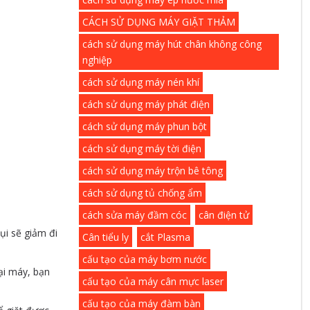
CÁCH SỬ DỤNG MÁY GIẶT THẢM
cách sử dụng máy hút chân không công
nghiệp
cách sử dụng máy nén khí
cách sử dụng máy phát điện
cách sử dụng máy phun bột
cách sử dụng máy tời điện
cách sử dụng máy trộn bê tông
cách sử dụng tủ chống ẩm
cách sửa máy đầm cóc
cân điện tử
ụi sẽ giảm đi
Cân tiểu ly
cắt Plasma
cấu tạo của máy bơm nước
ại máy, bạn
cấu tạo của máy cân mực laser
cấu tạo của máy đàm bàn