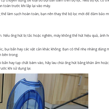
cụ chuyên dụng để loại bỏ bụi bẩn bám trên bộ lọc. Nếu bộ lọc có th
 toàn trước khi lắp lại vào máy.
ông thể làm sạch hoàn toàn, bạn nên thay thế bộ lọc mới để đảm bảo 
ên. Nếu ống hút bị tắc hoặc nghẽn, máy không thể hút hiệu quả, ảnh
tóc, bụi bẩn hay các vật cản khác không. Bạn có thể nhẹ nhàng dùng 
n bên trong.
 bụi bẩn hay tạp chất bám vào, hãy lau chùi ống hút bằng khăn ẩm hoặc
ước khi sử dụng lại.