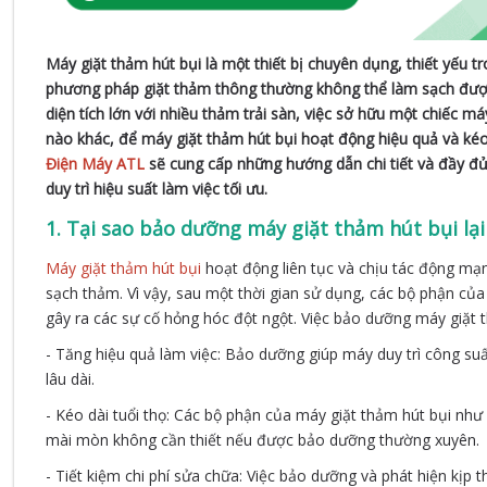
Máy giặt thảm hút bụi là một thiết bị chuyên dụng, thiết yếu t
phương pháp giặt thảm thông thường không thể làm sạch được.
diện tích lớn với nhiều thảm trải sàn, việc sở hữu một chiếc máy
nào khác, để máy giặt thảm hút bụi hoạt động hiệu quả và kéo 
Điện Máy ATL
sẽ cung cấp những hướng dẫn chi tiết và đầy đủ 
duy trì hiệu suất làm việc tối ưu.
1. Tại sao bảo dưỡng máy giặt thảm hút bụi lạ
Máy giặt thảm hút bụi
hoạt động liên tục và chịu tác động mạn
sạch thảm. Vì vậy, sau một thời gian sử dụng, các bộ phận củ
gây ra các sự cố hỏng hóc đột ngột. Việc bảo dưỡng máy giặt th
- Tăng hiệu quả làm việc: Bảo dưỡng giúp máy duy trì công suấ
lâu dài.
- Kéo dài tuổi thọ: Các bộ phận của máy giặt thảm hút bụi như
mài mòn không cần thiết nếu được bảo dưỡng thường xuyên.
- Tiết kiệm chi phí sửa chữa: Việc bảo dưỡng và phát hiện kịp 