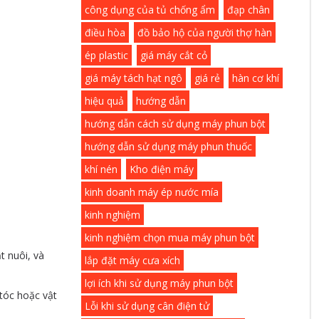
công dụng của tủ chống ẩm
đạp chân
điều hòa
đồ bảo hộ của người thợ hàn
ép plastic
giá máy cắt cỏ
giá máy tách hạt ngô
giá rẻ
hàn cơ khí
hiệu quả
hướng dẫn
hướng dẫn cách sử dụng máy phun bột
hướng dẫn sử dụng máy phun thuốc
khí nén
Kho điện máy
kinh doanh máy ép nước mía
kinh nghiệm
kinh nghiệm chọn mua máy phun bột
t nuôi, và
lắp đặt máy cưa xích
lợi ích khi sử dụng máy phun bột
 tóc hoặc vật
Lỗi khi sử dụng cân điện tử