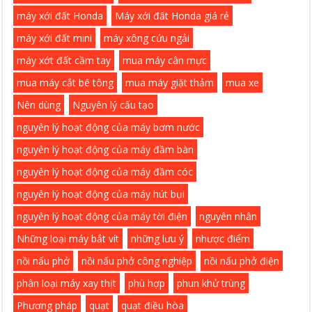
máy xới đất Honda
Máy xới đất Honda giá rẻ
máy xới đất mini
máy xông cứu ngải
máy xớt đất cầm tay
mua máy cân mực
mua máy cắt bê tông
mua máy giặt thảm
mua xe
Nên dùng
Nguyên lý cấu tạo
nguyên lý hoạt động của máy bơm nước
nguyên lý hoạt động của máy đầm bàn
nguyên lý hoạt động của máy đầm cóc
nguyên lý hoạt động của máy hút bụi
nguyên lý hoạt động của máy tời điện
nguyên nhân
Những loại máy bắt vít
những lưu ý
nhược điểm
nồi nấu phở
nồi nấu phở công nghiệp
nồi nấu phở điện
phân loại máy xay thịt
phù hợp
phun khử trùng
Phương pháp
quạt
quạt điều hòa