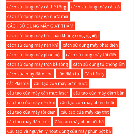
cách sử dụng máy cắt bê tông
cách sử dụng máy cắt cỏ
cách sử dụng máy ép nước mía
CÁCH SỬ DỤNG MÁY GIẶT THẢM
cách sử dụng máy hút chân không công nghiệp
cách sử dụng máy nén khí
cách sử dụng máy phát điện
cách sử dụng máy phun bột
cách sử dụng máy tời điện
cách sử dụng máy trộn bê tông
cách sử dụng tủ chống ẩm
cách sửa máy đầm cóc
cân điện tử
Cân tiểu ly
cắt Plasma
cấu tạo của máy bơm nước
cấu tạo của máy cân mực laser
cấu tạo của máy đàm bàn
cấu tạo của máy nén khí
cấu tạo của máy phun thuốc
cấu tạo của máy tời điện
cấu tạo của máy xay thịt
cấu tạo máy đầm cóc
Cấu tạo máy phun bột bả
Cấu tạo và nguyên lý hoạt động của máy phun bột bả