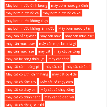
Máy bơm nước định lượng
máy bơm nước gia đình
máy bơm nước hồ cá
máy bơm nước hồ cá koi
máy bơm nước không chạy
máy bơm nước không lên nước
Máy bơm nước ly tâm
máy cân bằng laser
máy cân mực
may can muc laser
máy cân mực laser
máy cân mực laser là gì
máy cân mực laze
máy cắt
máy cắt bê tông
máy cắt bê tông thủy lực
máy cắt cành
máy cắt cành dùng pin
máy cắt cỏ
máy cắt cỏ 2 thì
Máy cắt cỏ 2 thì chính hãng
máy cắt cỏ 4 thì
máy cắt cỏ cầm tay
Máy cắt cỏ chạy điện
máy cắt cỏ chạy pin
Máy cắt cỏ chạy xăng
máy cắt cỏ chính hãng
máy cắt cỏ đeo vai
Máy cắt cỏ động cơ 2 thì