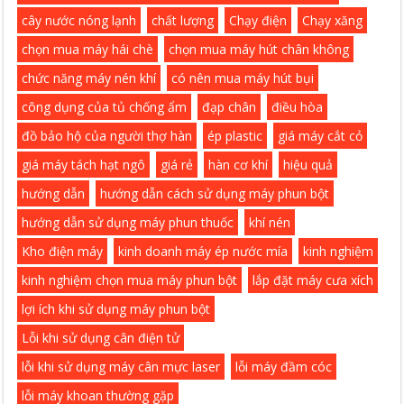
cây nước nóng lạnh
chất lượng
Chạy điện
Chạy xăng
chọn mua máy hái chè
chọn mua máy hút chân không
chức năng máy nén khí
có nên mua máy hút bụi
công dụng của tủ chống ẩm
đạp chân
điều hòa
đồ bảo hộ của người thợ hàn
ép plastic
giá máy cắt cỏ
giá máy tách hạt ngô
giá rẻ
hàn cơ khí
hiệu quả
hướng dẫn
hướng dẫn cách sử dụng máy phun bột
hướng dẫn sử dụng máy phun thuốc
khí nén
Kho điện máy
kinh doanh máy ép nước mía
kinh nghiệm
kinh nghiệm chọn mua máy phun bột
lắp đặt máy cưa xích
lợi ích khi sử dụng máy phun bột
Lỗi khi sử dụng cân điện tử
lỗi khi sử dụng máy cân mực laser
lỗi máy đầm cóc
lỗi máy khoan thường gặp