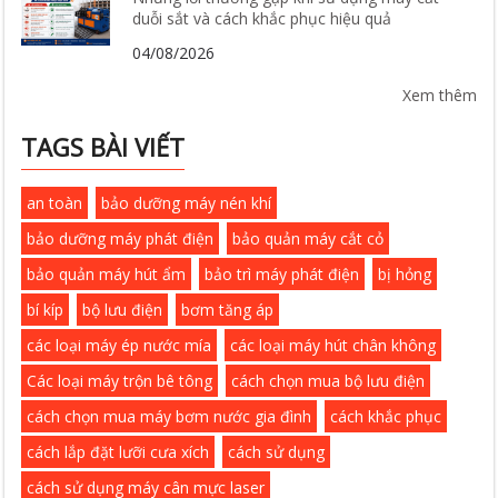
duỗi sắt và cách khắc phục hiệu quả
04/08/2026
Xem thêm
TAGS BÀI VIẾT
an toàn
bảo dưỡng máy nén khí
bảo dưỡng máy phát điện
bảo quản máy cắt cỏ
bảo quản máy hút ẩm
bảo trì máy phát điện
bị hỏng
bí kíp
bộ lưu điện
bơm tăng áp
các loại máy ép nước mía
các loại máy hút chân không
Các loại máy trộn bê tông
cách chọn mua bộ lưu điện
cách chọn mua máy bơm nước gia đình
cách khắc phục
cách lắp đặt lưỡi cưa xích
cách sử dụng
cách sử dụng máy cân mực laser