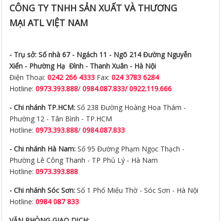
- Trụ sở:
Số nhà 67 - Ngách 11 - Ngõ 214 Đường Nguyễn
Xiển -
Phường Hạ Đình - Thanh Xuân - Hà Nội
Điện Thoại:
0242 266 4333
Fax:
024 3783 6284
Hotline:
0973.393.888
/
0984.087.833/ 0922.119.666
- Chi nhánh TP.HCM:
Số 238 Đường Hoàng Hoa Thám -
Phường 12 - Tân Bình - TP.HCM
Hotline:
0973.393.888
/
0984.087.833
- Chi nhánh Hà Nam:
Số 95 Đường Phạm Ngọc Thạch -
Phường Lê Công Thanh - TP Phủ Lý - Hà Nam
Hotline:
0973.393.888
- Chi nhánh Sóc Sơn:
Số 1 Phố Miếu Thờ - Sóc Sơn - Hà Nội
Hotline:
0984 087 833
VĂN PHÒNG GIAO DỊCH:
- Địa chỉ:
Số nhà 67 - Ngách 11 - Ngõ 214 Đường Nguyễn
Xiển -
Phường Hạ Đình - Thanh Xuân - Hà Nội