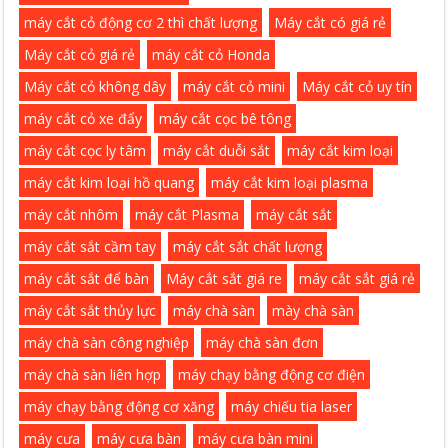
máy cắt cỏ động cơ 2 thì chất lượng
Máy cắt có giá rẻ
Máy cắt cỏ giá rẻ
máy cắt cỏ Honda
Máy cắt cỏ không dây
máy cắt cỏ mini
Máy cắt cỏ uy tín
máy cắt cỏ xe đẩy
máy cắt cọc bê tông
máy cắt cọc ly tâm
máy cắt duỗi sắt
máy cắt kim loại
máy cắt kim loại hồ quang
máy cắt kim loại plasma
máy cắt nhôm
máy cắt Plasma
máy cắt sắt
máy cắt sắt cầm tay
máy cắt sắt chất lượng
máy cắt sắt để bàn
Máy cắt sắt giá re
máy cắt sắt giá rẻ
máy cắt sắt thủy lực
máy chà sàn
mày chà sàn
máy chà sàn công nghiệp
máy chà sàn đơn
máy chà sàn liên hợp
máy chạy bằng động cơ điện
máy chạy bằng động cơ xăng
máy chiếu tia laser
máy cưa
máy cưa bàn
máy cưa bàn mini