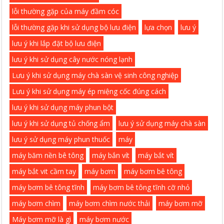
lỗi thường gặp của máy đầm cóc
lỗi thường gặp khi sử dụng bộ lưu điện
lựa chọn
lưu ý
lưu ý khi lắp đặt bộ lưu điện
lưu ý khi sử dụng cây nước nóng lạnh
Lưu ý khi sử dụng máy chà sàn vệ sinh công nghiệp
Lưu ý khi sử dụng máy ép miệng cốc đúng cách
lưu ý khi sử dụng máy phun bột
lưu ý khi sử dụng tủ chống ẩm
lưu ý sử dụng máy chà sàn
lưu ý sử dụng máy phun thuốc
máy
máy băm nền bê tông
máy bắn vít
máy bắt vít
máy bắt vit cầm tay
máy bơm
máy bơm bê tông
máy bơm bê tông tĩnh
máy bơm bê tông tĩnh cỡ nhỏ
máy bơm chìm
máy bơm chìm nước thải
máy bơm mỡ
Máy bơm mỡ là gì
máy bơm nước