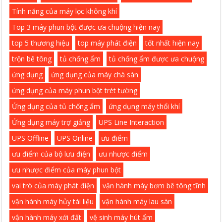
Tính năng của máy lọc không khí
Top 3 máy phun bột được ưa chuộng hiện nay
top 5 thương hiệu
top máy phát điện
tốt nhất hiện nay
trộn bê tông
tủ chống ẩm
tủ chống ẩm được ưa chuộng
ứng dụng
ứng dụng của máy chà sàn
ứng dụng của máy phun bột trét tường
Ứng dụng của tủ chống ẩm
ứng dụng máy thổi khí
Ứng dụng máy trợ giảng
UPS Line Interaction
UPS Offline
UPS Online
ưu điểm
ưu điểm của bộ lưu điện
ưu nhược điểm
ưu nhược điểm của máy phun bột
vai trò của máy phát điện
vận hành máy bơm bê tông tĩnh
vận hành máy hủy tài liệu
vận hành máy lau sàn
vận hành máy xới đất
vệ sinh máy hút ẩm