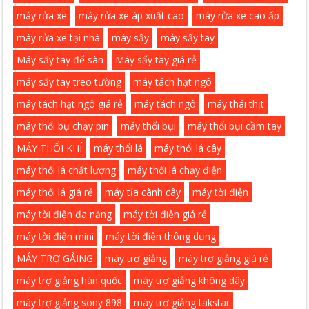
máy rửa xe
máy rửa xe áp xuất cao
máy rửa xe cao ấp
máy rửa xe tại nhà
máy sấy
máy sấy tay
Máy sấy tay để sàn
Máy sấy tay giá rẻ
máy sấy tay treo tường
máy tách hạt ngô
máy tách hạt ngô giá rẻ
máy tách ngô
máy thái thịt
máy thổi bụ chạy pin
máy thổi bụi
máy thổi bụi cầm tay
MÁY THỔI KHÍ
máy thổi lá
máy thổi lá cây
máy thổi lá chất lượng
máy thổi lá chạy điện
máy thổi lá giá rẻ
máy tỉa cành cây
máy tời điện
máy tời điện đa năng
máy tời điện giá rẻ
máy tời điện mini
máy tời điện thông dụng
MÁY TRỢ GẢING
máy trợ giảng
máy trợ giảng giá rẻ
máy trợ giảng hàn quốc
máy trợ giảng không dây
máy trợ giảng sony 898
máy trợ giảng takstar