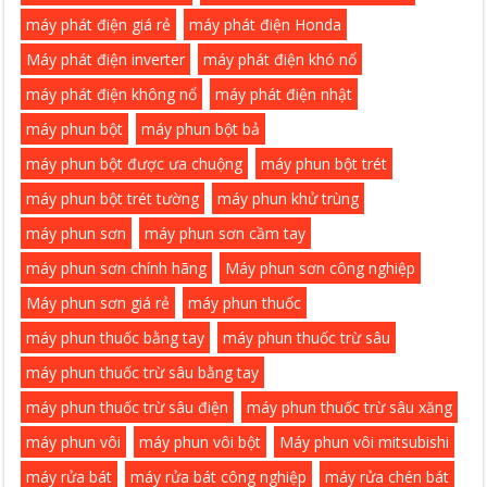
máy phát điện giá rẻ
máy phát điện Honda
Máy phát điện inverter
máy phát điện khó nổ
máy phát điện không nổ
máy phát điện nhật
máy phun bột
máy phun bột bả
máy phun bột được ưa chuộng
máy phun bột trét
máy phun bột trét tường
máy phun khử trùng
máy phun sơn
máy phun sơn cầm tay
máy phun sơn chính hãng
Máy phun sơn công nghiệp
Máy phun sơn giá rẻ
máy phun thuốc
máy phun thuốc bằng tay
máy phun thuốc trừ sâu
máy phun thuốc trừ sâu bằng tay
máy phun thuốc trừ sâu điện
máy phun thuốc trừ sâu xăng
máy phun vôi
máy phun vôi bột
Máy phun vôi mitsubishi
máy rửa bát
máy rửa bát công nghiệp
máy rửa chén bát