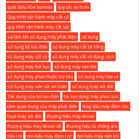
quạt điều hòa sunmax
quy tắc an toàn
Quy trình vận hành máy cắt cỏ
quy trình vận hành máy cắt sắt
sai lầm khi sử dụng máy phát điện
sử dụng
sử dụng bộ lưu điện
sử dụng máy cắt bê tông
sủ dụng máy cắt cỏ
sủ dụng máy cắt cỏ đúng cách
sử dụng máy hút bụi
sử dụng máy nén khí
sử dụng máy phun thuốc trừ sâu
sử dụng máy rửa xe
sử dụng máy uốn sắt an toàn
sử dụng máy xới đất
Tác dụng của bộ lưu điện
tại sao dùng máy phun sơn
tầm quan trọng của máy phát điện
thay dầu máy đầm cóc
thuê máy xới đất
thương hiệu máy khoan
thương hiệu máy khoan vít
thương hiệu tủ chống ẩm
tiêu chí
tìm hiểu máy đầm cóc
tìm hiểu máy nén khí