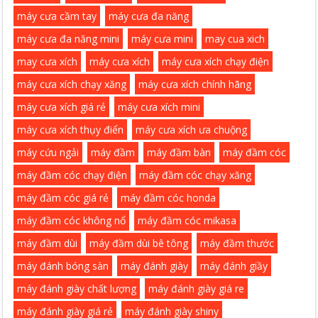
máy cưa cầm tay
máy cưa đa năng
máy cưa đa năng mini
máy cưa mini
may cua xich
may cưa xích
máy cưa xích
máy cưa xích chạy điện
máy cưa xích chạy xăng
máy cưa xích chính hãng
máy cưa xích giá rẻ
máy cưa xích mini
máy cưa xích thụy điển
máy cưa xích ưa chuộng
máy cứu ngải
máy đầm
máy đầm bàn
máy đầm cóc
máy đầm cóc chạy điện
máy đầm cóc chạy xăng
máy đầm cóc giá rẻ
máy đầm cóc honda
máy đầm cóc không nổ
máy đầm cóc mikasa
máy đầm dùi
máy đầm dùi bê tông
máy đầm thước
máy đánh bóng sàn
máy đánh giày
máy đánh giầy
máy đánh giày chất lượng
máy đánh giày giá re
máy đánh giày giá rẻ
máy đánh giày shiny