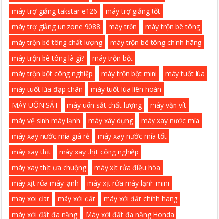
máy trợ giảng takstar e126
máy trợ giảng tốt
máy trợ giảng unizone 9088
máy trộn
máy trộn bê tông
máy trộn bê tông chất lượng
máy trộn bê tông chính hãng
máy trộn bê tông là gì?
máy trộn bột
máy trộn bột công nghiệp
máy trộn bột mini
máy tuốt lúa
máy tuốt lúa đạp chân
máy tuốt lúa liên hoàn
MÁY UỐN SẮT
máy uốn sắt chất lượng
máy vặn vít
máy vệ sinh máy lạnh
máy xây dựng
máy xay nước mía
máy xay nước mía giá rẻ
máy xay nước mía tốt
máy xay thịt
máy xay thịt công nghiệp
máy xay thịt ưa chuộng
máy xịt rửa điều hòa
máy xịt rửa máy lạnh
máy xịt rửa máy lạnh mini
may xoi đat
máy xới đất
máy xới đất chính hãng
máy xới đất đa năng
Máy xới đất đa năng Honda