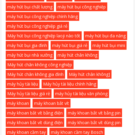
máy hút bụi chất lượng
máy hút bụi công nghiệp
máy hút bụi công nghiệp chính hãng
máy hút bụi công nghiệp giá rẻ
Máy hút bụi công nghiệp laoji nào tốt
máy hút bụi đa năng
máy hút bụi gia đình
máy hút bụi giá rẻ
máy hút bụi mini
máy hút bụi nhà xưởng
máy hút chân không
Máy hút chân không công nghiệp
Máy hút chân không gia đình
Máy hút chân không]
máy hủy tài liệu
Máy hủy tài liệu chính hãng
Máy hủy tài liệu giá rẻ
máy hủy tài liệu văn phòng
máy khoan
máy khoan bắt vít
máy khoan bắt vít bằng điện
máy khoan bắt vít bằng pin
máy khoan bắt vít dùng điện
máy khoan bắt vít dùng pin
máy khoan cầm tay
máy khoan cầm tay Bosch