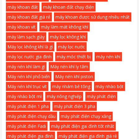
máy khoan đất
máy khoan đất chạy điện
máy khoan đất giá rẻ
máy khoan được sử dụng nhiều nhất
máy khoan vít
máy làm mát không khí
máy làm sạch giày
máy lọc không khí
Máy lọc không khí là gì
máy lọc nước
máy lọc nước gia đình
máy móc thiết bị
máy nén khí
máy nén khí làm gì
Máy nén khí ly tâm
Máy nén khí phổ biến
Máy nén khí piston
Máy nén khí trục vít
máy nhám bê tông
máy nhào bột
máy nhào bột mì
máy nông nghiệp
máy phát điện
máy phát điện 1 pha
máy phát điện 3 pha
máy phát điện chạy dầu
máy phát điện chạy xăng
máy phát điện Fadi
máy phát điện gai đình tốt nhất
máy phát điện gia đình
máy phát điện gia đình giá rẻ