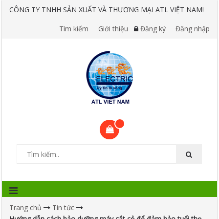
CÔNG TY TNHH SẢN XUẤT VÀ THƯƠNG MẠI ATL VIỆT NAM!
Tìm kiếm
Giới thiệu
Đăng ký
Đăng nhập
Trang chủ
Tin tức
Hướng dẫn cách bảo dưỡng máy cắt cỏ để đảm bảo tuổi thọ