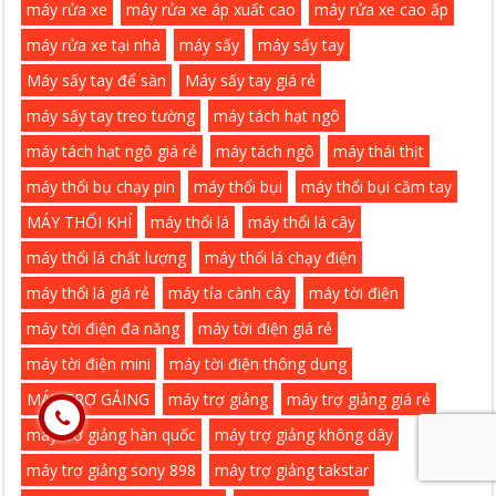
máy rửa xe
máy rửa xe áp xuất cao
máy rửa xe cao ấp
máy rửa xe tại nhà
máy sấy
máy sấy tay
Máy sấy tay để sàn
Máy sấy tay giá rẻ
máy sấy tay treo tường
máy tách hạt ngô
máy tách hạt ngô giá rẻ
máy tách ngô
máy thái thịt
máy thổi bụ chạy pin
máy thổi bụi
máy thổi bụi cầm tay
MÁY THỔI KHÍ
máy thổi lá
máy thổi lá cây
máy thổi lá chất lượng
máy thổi lá chạy điện
máy thổi lá giá rẻ
máy tỉa cành cây
máy tời điện
máy tời điện đa năng
máy tời điện giá rẻ
máy tời điện mini
máy tời điện thông dụng
MÁY TRỢ GẢING
máy trợ giảng
máy trợ giảng giá rẻ
máy trợ giảng hàn quốc
máy trợ giảng không dây
máy trợ giảng sony 898
máy trợ giảng takstar