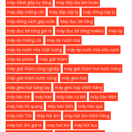
máy đánh giầy tự động
máy đập lúa liên hoàn
máy dập miệng cốc
máy dập nắp ly
máy đóng nắp ly
máy đóng sách gáy xoắn
Máy đục bê tông
máy đục bê tông giá rẻ
máy đục bê tông makita
máy ép
máy ép miệng cốc
máy ép nước mía
máy ép nước mía chất lượng
máy ép nước mía siêu sạch
máy ép plastic
máy giặt thảm
máy giặt thảm công nghiệp
máy giặt thảm hơi nước nóng
máy giặt thảm nước nóng
máy gieo hạt
máy gieo hạt bằng tay
máy gieo hạy chính hãng
máy hái chè
máy hàn
máy hàn cơ khí
máy hàn điện
máy hàn hồ quang
Máy hàn MIG
máy hàn que
máy hàn TIG
Máy hút ẩm
máy hút ẩm chính hãng
máy hút ẩm giá rẻ
may hut bui
máy hút bụi