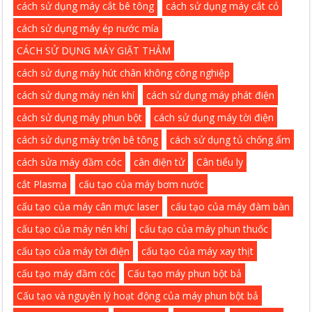
cách sử dụng máy cắt bê tông
cách sử dụng máy cắt cỏ
cách sử dụng máy ép nước mía
CÁCH SỬ DỤNG MÁY GIẶT THẢM
cách sử dụng máy hút chân không công nghiệp
cách sử dụng máy nén khí
cách sử dụng máy phát điện
cách sử dụng máy phun bột
cách sử dụng máy tời điện
cách sử dụng máy trộn bê tông
cách sử dụng tủ chống ẩm
cách sửa máy đầm cóc
cân điện tử
Cân tiểu ly
cắt Plasma
cấu tạo của máy bơm nước
cấu tạo của máy cân mực laser
cấu tạo của máy đàm bàn
cấu tạo của máy nén khí
cấu tạo của máy phun thuốc
cấu tạo của máy tời điện
cấu tạo của máy xay thịt
cấu tạo máy đầm cóc
Cấu tạo máy phun bột bả
Cấu tạo và nguyên lý hoạt động của máy phun bột bả