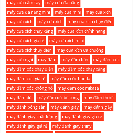
máy cưa cầm tay
máy cưa đa năng
máy cưa đa năng mini
máy cưa mini
may cua xich
may cưa xích
máy cưa xích
máy cưa xích chạy điện
máy cưa xích chạy xăng
máy cưa xích chính hãng
máy cưa xích giá rẻ
máy cưa xích mini
máy cưa xích thụy điển
máy cưa xích ưa chuộng
máy cứu ngải
máy đầm
máy đầm bàn
máy đầm cóc
máy đầm cóc chạy điện
máy đầm cóc chạy xăng
máy đầm cóc giá rẻ
máy đầm cóc honda
máy đầm cóc không nổ
máy đầm cóc mikasa
máy đầm dùi
máy đầm dùi bê tông
máy đầm thước
máy đánh bóng sàn
máy đánh giày
máy đánh giầy
máy đánh giày chất lượng
máy đánh giày giá re
máy đánh giày giá rẻ
máy đánh giày shiny