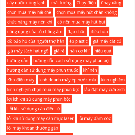
cây nước nóng lạnh
chất lượng
Chạy điện
Chạy xăng
chọn mua máy hái chè
chọn mua máy hút chân không
chức năng máy nén khí
có nên mua máy hút bụi
công dụng của tủ chống ẩm
đạp chân
điều hòa
đồ bảo hộ của người thợ hàn
ép plastic
giá máy cắt cỏ
giá máy tách hạt ngô
giá rẻ
hàn cơ khí
hiệu quả
hướng dẫn
hướng dẫn cách sử dụng máy phun bột
hướng dẫn sử dụng máy phun thuốc
khí nén
Kho điện máy
kinh doanh máy ép nước mía
kinh nghiệm
kinh nghiệm chọn mua máy phun bột
lắp đặt máy cưa xích
lợi ích khi sử dụng máy phun bột
Lỗi khi sử dụng cân điện tử
lỗi khi sử dụng máy cân mực laser
lỗi máy đầm cóc
lỗi máy khoan thường gặp