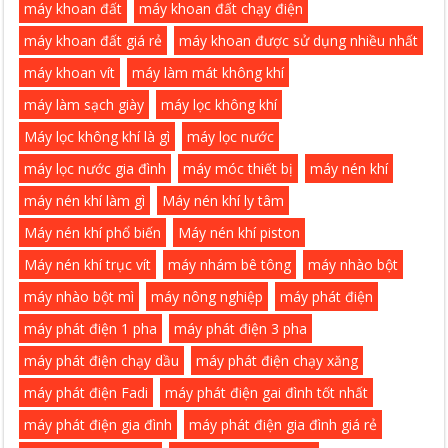
máy khoan đất
máy khoan đất chạy điện
máy khoan đất giá rẻ
máy khoan được sử dụng nhiều nhất
máy khoan vít
máy làm mát không khí
máy làm sạch giày
máy lọc không khí
Máy lọc không khí là gì
máy lọc nước
máy lọc nước gia đình
máy móc thiết bị
máy nén khí
máy nén khí làm gì
Máy nén khí ly tâm
Máy nén khí phổ biến
Máy nén khí piston
Máy nén khí trục vít
máy nhám bê tông
máy nhào bột
máy nhào bột mì
máy nông nghiệp
máy phát điện
máy phát điện 1 pha
máy phát điện 3 pha
máy phát điện chạy dầu
máy phát điện chạy xăng
máy phát điện Fadi
máy phát điện gai đình tốt nhất
máy phát điện gia đình
máy phát điện gia đình giá rẻ