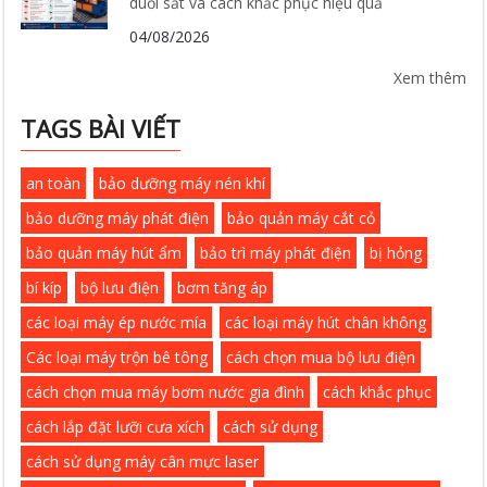
duỗi sắt và cách khắc phục hiệu quả
04/08/2026
Xem thêm
TAGS BÀI VIẾT
an toàn
bảo dưỡng máy nén khí
bảo dưỡng máy phát điện
bảo quản máy cắt cỏ
bảo quản máy hút ẩm
bảo trì máy phát điện
bị hỏng
bí kíp
bộ lưu điện
bơm tăng áp
các loại máy ép nước mía
các loại máy hút chân không
Các loại máy trộn bê tông
cách chọn mua bộ lưu điện
cách chọn mua máy bơm nước gia đình
cách khắc phục
cách lắp đặt lưỡi cưa xích
cách sử dụng
cách sử dụng máy cân mực laser