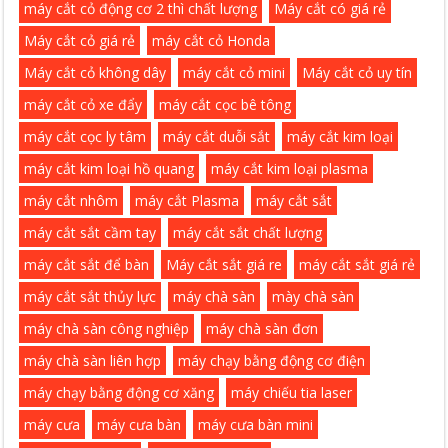
máy cắt cỏ động cơ 2 thì chất lượng
Máy cắt có giá rẻ
Máy cắt cỏ giá rẻ
máy cắt cỏ Honda
Máy cắt cỏ không dây
máy cắt cỏ mini
Máy cắt cỏ uy tín
máy cắt cỏ xe đẩy
máy cắt cọc bê tông
máy cắt cọc ly tâm
máy cắt duỗi sắt
máy cắt kim loại
máy cắt kim loại hồ quang
máy cắt kim loại plasma
máy cắt nhôm
máy cắt Plasma
máy cắt sắt
máy cắt sắt cầm tay
máy cắt sắt chất lượng
máy cắt sắt để bàn
Máy cắt sắt giá re
máy cắt sắt giá rẻ
máy cắt sắt thủy lực
máy chà sàn
mày chà sàn
máy chà sàn công nghiệp
máy chà sàn đơn
máy chà sàn liên hợp
máy chạy bằng động cơ điện
máy chạy bằng động cơ xăng
máy chiếu tia laser
máy cưa
máy cưa bàn
máy cưa bàn mini