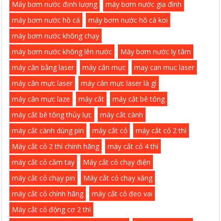
Máy bơm nước định lượng
máy bơm nước gia đình
máy bơm nước hồ cá
máy bơm nước hồ cá koi
máy bơm nước không chạy
máy bơm nước không lên nước
Máy bơm nước ly tâm
máy cân bằng laser
máy cân mực
may can muc laser
máy cân mực laser
máy cân mực laser là gì
máy cân mực laze
máy cắt
máy cắt bê tông
máy cắt bê tông thủy lực
máy cắt cành
máy cắt cành dùng pin
máy cắt cỏ
máy cắt cỏ 2 thì
Máy cắt cỏ 2 thì chính hãng
máy cắt cỏ 4 thì
máy cắt cỏ cầm tay
Máy cắt cỏ chạy điện
máy cắt cỏ chạy pin
Máy cắt cỏ chạy xăng
máy cắt cỏ chính hãng
máy cắt cỏ đeo vai
Máy cắt cỏ động cơ 2 thì