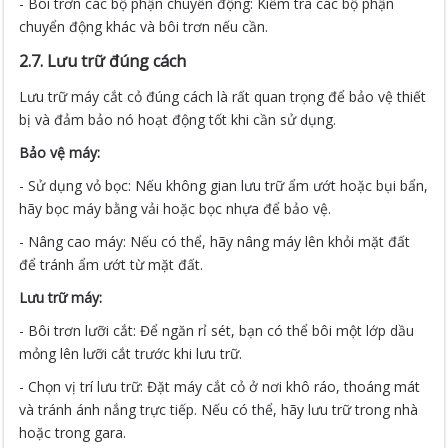
- Bôi trơn các bộ phận chuyển động: Kiểm tra các bộ phận
chuyển động khác và bôi trơn nếu cần.
2.7. Lưu trữ đúng cách
Lưu trữ máy cắt cỏ đúng cách là rất quan trọng để bảo vệ thiết
bị và đảm bảo nó hoạt động tốt khi cần sử dụng.
Bảo vệ máy:
- Sử dụng vỏ bọc: Nếu không gian lưu trữ ẩm ướt hoặc bụi bẩn,
hãy bọc máy bằng vải hoặc bọc nhựa để bảo vệ.
- Nâng cao máy: Nếu có thể, hãy nâng máy lên khỏi mặt đất
để tránh ẩm ướt từ mặt đất.
Lưu trữ máy:
- Bôi trơn lưỡi cắt: Để ngăn rỉ sét, bạn có thể bôi một lớp dầu
mỏng lên lưỡi cắt trước khi lưu trữ.
- Chọn vị trí lưu trữ: Đặt máy cắt cỏ ở nơi khô ráo, thoáng mát
và tránh ánh nắng trực tiếp. Nếu có thể, hãy lưu trữ trong nhà
hoặc trong gara.