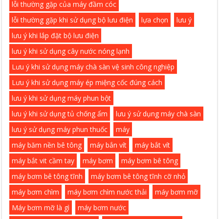
lỗi thường gặp của máy đầm cóc
lỗi thường gặp khi sử dụng bộ lưu điện
lựa chọn
lưu ý
lưu ý khi lắp đặt bộ lưu điện
lưu ý khi sử dụng cây nước nóng lạnh
Lưu ý khi sử dụng máy chà sàn vệ sinh công nghiệp
Lưu ý khi sử dụng máy ép miệng cốc đúng cách
lưu ý khi sử dụng máy phun bột
lưu ý khi sử dụng tủ chống ẩm
lưu ý sử dụng máy chà sàn
lưu ý sử dụng máy phun thuốc
máy
máy băm nền bê tông
máy bắn vít
máy bắt vít
máy bắt vit cầm tay
máy bơm
máy bơm bê tông
máy bơm bê tông tĩnh
máy bơm bê tông tĩnh cỡ nhỏ
máy bơm chìm
máy bơm chìm nước thải
máy bơm mỡ
Máy bơm mỡ là gì
máy bơm nước