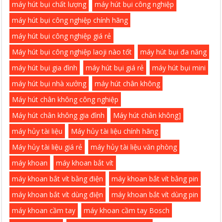
máy hút bụi chất lượng
máy hút bụi công nghiệp
máy hút bụi công nghiệp chính hãng
máy hút bụi công nghiệp giá rẻ
Máy hút bụi công nghiệp laoji nào tốt
máy hút bụi đa năng
máy hút bụi gia đình
máy hút bụi giá rẻ
máy hút bụi mini
máy hút bụi nhà xưởng
máy hút chân không
Máy hút chân không công nghiệp
Máy hút chân không gia đình
Máy hút chân không]
máy hủy tài liệu
Máy hủy tài liệu chính hãng
Máy hủy tài liệu giá rẻ
máy hủy tài liệu văn phòng
máy khoan
máy khoan bắt vít
máy khoan bắt vít bằng điện
máy khoan bắt vít bằng pin
máy khoan bắt vít dùng điện
máy khoan bắt vít dùng pin
máy khoan cầm tay
máy khoan cầm tay Bosch