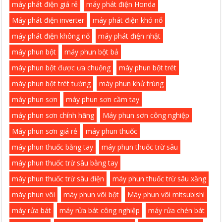
máy phát điện giá rẻ
máy phát điện Honda
Máy phát điện inverter
máy phát điện khó nổ
máy phát điện không nổ
máy phát điện nhật
máy phun bột
máy phun bột bả
máy phun bột được ưa chuộng
máy phun bột trét
máy phun bột trét tường
máy phun khử trùng
máy phun sơn
máy phun sơn cầm tay
máy phun sơn chính hãng
Máy phun sơn công nghiệp
Máy phun sơn giá rẻ
máy phun thuốc
máy phun thuốc bằng tay
máy phun thuốc trừ sâu
máy phun thuốc trừ sâu bằng tay
máy phun thuốc trừ sâu điện
máy phun thuốc trừ sâu xăng
máy phun vôi
máy phun vôi bột
Máy phun vôi mitsubishi
máy rửa bát
máy rửa bát công nghiệp
máy rửa chén bát