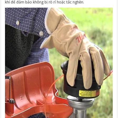
khí để đảm bảo không bị rò rỉ hoặc tắc nghẽn.