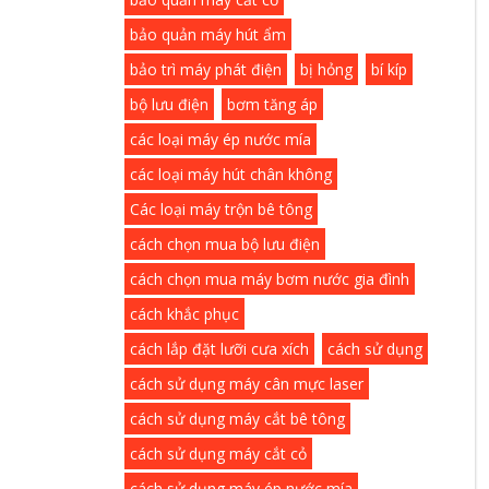
bảo quản máy hút ẩm
bảo trì máy phát điện
bị hỏng
bí kíp
bộ lưu điện
bơm tăng áp
các loại máy ép nước mía
các loại máy hút chân không
Các loại máy trộn bê tông
cách chọn mua bộ lưu điện
cách chọn mua máy bơm nước gia đình
cách khắc phục
cách lắp đặt lưỡi cưa xích
cách sử dụng
cách sử dụng máy cân mực laser
cách sử dụng máy cắt bê tông
cách sử dụng máy cắt cỏ
cách sử dụng máy ép nước mía