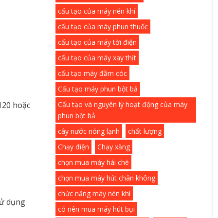
cấu tạo của máy nén khí
cấu tạo của máy phun thuốc
cấu tạo của máy tời điện
cấu tạo của máy xay thịt
cấu tạo máy đầm cóc
Cấu tạo máy phun bột bả
120 hoặc
Cấu tạo và nguyên lý hoạt động của máy
phun bột bả
cây nước nóng lạnh
chất lượng
Chạy điện
Chạy xăng
chọn mua máy hái chè
chọn mua máy hút chân không
chức năng máy nén khí
sử dụng
có nên mua máy hút bụi