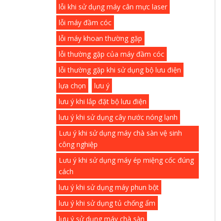
lỗi khi sử dụng máy cân mực laser
lỗi máy đầm cóc
lỗi máy khoan thường gặp
lỗi thường gặp của máy đầm cóc
lỗi thường gặp khi sử dụng bộ lưu điện
lựa chọn
lưu ý
lưu ý khi lắp đặt bộ lưu điện
lưu ý khi sử dụng cây nước nóng lạnh
Lưu ý khi sử dụng máy chà sàn vệ sinh
công nghiệp
Lưu ý khi sử dụng máy ép miệng cốc đúng
cách
lưu ý khi sử dụng máy phun bột
lưu ý khi sử dụng tủ chống ẩm
lưu ý sử dụng máy chà sàn