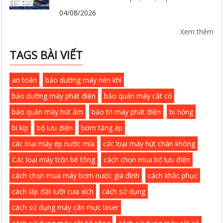
04/08/2026
Xem thêm
TAGS BÀI VIẾT
an toàn
bảo dưỡng máy nén khí
bảo dưỡng máy phát điện
bảo quản máy cắt cỏ
bảo quản máy hút ẩm
bảo trì máy phát điện
bị hỏng
bí kíp
bộ lưu điện
bơm tăng áp
các loại máy ép nước mía
các loại máy hút chân không
Các loại máy trộn bê tông
cách chọn mua bộ lưu điện
cách chọn mua máy bơm nước gia đình
cách khắc phục
cách lắp đặt lưỡi cưa xích
cách sử dụng
cách sử dụng máy cân mực laser