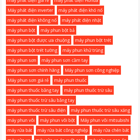
máy phát điện giá rẻ
máy phát điện Honda
Máy phát điện inverter
máy phát điện khó nổ
máy phát điện không nổ
máy phát điện nhật
máy phun bột
máy phun bột bả
máy phun bột được ưa chuộng
máy phun bột trét
máy phun bột trét tường
máy phun khử trùng
máy phun sơn
máy phun sơn cầm tay
máy phun sơn chính hãng
Máy phun sơn công nghiệp
Máy phun sơn giá rẻ
máy phun thuốc
máy phun thuốc bằng tay
máy phun thuốc trừ sâu
máy phun thuốc trừ sâu bằng tay
máy phun thuốc trừ sâu điện
máy phun thuốc trừ sâu xăng
máy phun vôi
máy phun vôi bột
Máy phun vôi mitsubishi
máy rửa bát
máy rửa bát công nghiệp
máy rửa chén bát