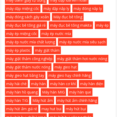
máy đánh giầy tự động
máy đập lúa liên hoàn
máy dập miệng cốc
máy dập nắp ly
máy đóng nắp ly
máy đóng sách gáy xoắn
Máy đục bê tông
máy đục bê tông giá rẻ
máy đục bê tông makita
máy ép
máy ép miệng cốc
máy ép nước mía
máy ép nước mía chất lượng
máy ép nước mía siêu sạch
máy ép plastic
máy giặt thảm
máy giặt thảm công nghiệp
máy giặt thảm hơi nước nóng
máy giặt thảm nước nóng
máy gieo hạt
máy gieo hạt bằng tay
máy gieo hạy chính hãng
máy hái chè
máy hàn
máy hàn cơ khí
máy hàn điện
máy hàn hồ quang
Máy hàn MIG
máy hàn que
máy hàn TIG
Máy hút ẩm
máy hút ẩm chính hãng
máy hút ẩm giá rẻ
may hut bui
máy hút bụi