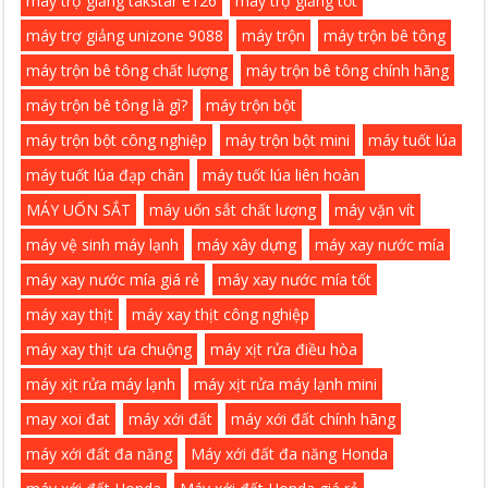
máy trợ giảng takstar e126
máy trợ giảng tốt
máy trợ giảng unizone 9088
máy trộn
máy trộn bê tông
máy trộn bê tông chất lượng
máy trộn bê tông chính hãng
máy trộn bê tông là gì?
máy trộn bột
máy trộn bột công nghiệp
máy trộn bột mini
máy tuốt lúa
máy tuốt lúa đạp chân
máy tuốt lúa liên hoàn
MÁY UỐN SẮT
máy uốn sắt chất lượng
máy vặn vít
máy vệ sinh máy lạnh
máy xây dựng
máy xay nước mía
máy xay nước mía giá rẻ
máy xay nước mía tốt
máy xay thịt
máy xay thịt công nghiệp
máy xay thịt ưa chuộng
máy xịt rửa điều hòa
máy xịt rửa máy lạnh
máy xịt rửa máy lạnh mini
may xoi đat
máy xới đất
máy xới đất chính hãng
máy xới đất đa năng
Máy xới đất đa năng Honda