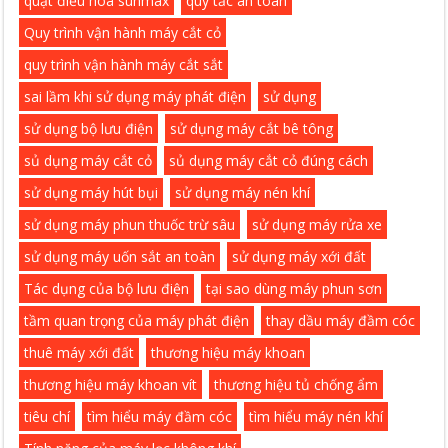
quạt điều hòa sunmax
quy tắc an toàn
Quy trình vận hành máy cắt cỏ
quy trình vận hành máy cắt sắt
sai lầm khi sử dụng máy phát điện
sử dụng
sử dụng bộ lưu điện
sử dụng máy cắt bê tông
sủ dụng máy cắt cỏ
sủ dụng máy cắt cỏ đúng cách
sử dụng máy hút bụi
sử dụng máy nén khí
sử dụng máy phun thuốc trừ sâu
sử dụng máy rửa xe
sử dụng máy uốn sắt an toàn
sử dụng máy xới đất
Tác dụng của bộ lưu điện
tại sao dùng máy phun sơn
tầm quan trọng của máy phát điện
thay dầu máy đầm cóc
thuê máy xới đất
thương hiệu máy khoan
thương hiệu máy khoan vít
thương hiệu tủ chống ẩm
tiêu chí
tìm hiểu máy đầm cóc
tìm hiểu máy nén khí