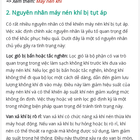
=> Xem thêm:
Máy nén khí
2. Nguyên nhân máy nén khí bị tụt áp
Có rất nhiều nguyên nhân có thể khiến máy nén khí bị tụt áp.
Việc xác định chính xác nguyên nhân là yếu tố quan trọng để
có thể khắc phục hiệu quả. Dưới đây là một số nguyên nhân
chủ yếu gây ra tình trạng này:
Lọc gió bị bẩn hoặc tắc nghẽn:
Lọc gió là bộ phận có vai trò
quan trọng trong việc làm sạch không khí trước khi đưa vào
máy nén khí. Nếu lọc gió bị bẩn hoặc tắc nghẽn, không khí
không thể đi qua bộ lọc một cách dễ dàng, dẫn đến giảm lưu
lượng không khí đi vào máy. Điều này làm giảm hiệu suất của
máy nén khí và có thể khiến áp suất khí nén giảm xuống mức
không ổn định. Việc thay hoặc vệ sinh lọc gió định kỳ là một
trong những biện pháp quan trọng để tránh tình trạng này.
Van xả khí bị rò rỉ:
Van xả khí có chức năng xả khí nén thừa khi
máy hoạt động. Nếu van xả khí bị hư hỏng hoặc bị rò rỉ, khí
nén có thể thoát ra ngoài mà không được sử dụng, làm giảm
áp suất trong hệ thống. Điều này thường xảy ra do van bị mòn,