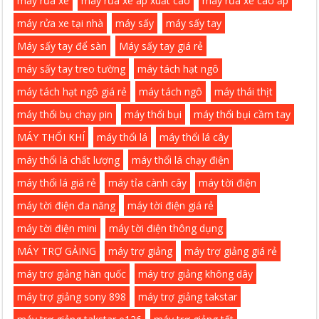
máy rửa xe
máy rửa xe áp xuất cao
máy rửa xe cao ấp
máy rửa xe tại nhà
máy sấy
máy sấy tay
Máy sấy tay để sàn
Máy sấy tay giá rẻ
máy sấy tay treo tường
máy tách hạt ngô
máy tách hạt ngô giá rẻ
máy tách ngô
máy thái thịt
máy thổi bụ chạy pin
máy thổi bụi
máy thổi bụi cầm tay
MÁY THỔI KHÍ
máy thổi lá
máy thổi lá cây
máy thổi lá chất lượng
máy thổi lá chạy điện
máy thổi lá giá rẻ
máy tỉa cành cây
máy tời điện
máy tời điện đa năng
máy tời điện giá rẻ
máy tời điện mini
máy tời điện thông dụng
MÁY TRỢ GẢING
máy trợ giảng
máy trợ giảng giá rẻ
máy trợ giảng hàn quốc
máy trợ giảng không dây
máy trợ giảng sony 898
máy trợ giảng takstar