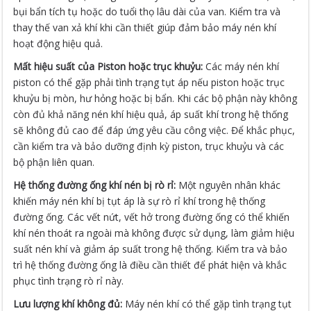
bụi bẩn tích tụ hoặc do tuổi thọ lâu dài của van. Kiểm tra và
thay thế van xả khí khi cần thiết giúp đảm bảo máy nén khí
hoạt động hiệu quả.
Mất hiệu suất của Piston hoặc trục khuỷu:
Các máy nén khí
piston có thể gặp phải tình trạng tụt áp nếu piston hoặc trục
khuỷu bị mòn, hư hỏng hoặc bị bẩn. Khi các bộ phận này không
còn đủ khả năng nén khí hiệu quả, áp suất khí trong hệ thống
sẽ không đủ cao để đáp ứng yêu cầu công việc. Để khắc phục,
cần kiểm tra và bảo dưỡng định kỳ piston, trục khuỷu và các
bộ phận liên quan.
Hệ thống đường ống khí nén bị rò rỉ:
Một nguyên nhân khác
khiến máy nén khí bị tụt áp là sự rò rỉ khí trong hệ thống
đường ống. Các vết nứt, vết hở trong đường ống có thể khiến
khí nén thoát ra ngoài mà không được sử dụng, làm giảm hiệu
suất nén khí và giảm áp suất trong hệ thống. Kiểm tra và bảo
trì hệ thống đường ống là điều cần thiết để phát hiện và khắc
phục tình trạng rò rỉ này.
Lưu lượng khí không đủ:
Máy nén khí có thể gặp tình trạng tụt