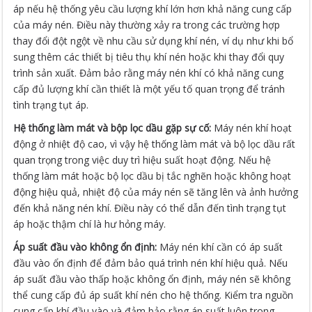
áp nếu hệ thống yêu cầu lượng khí lớn hơn khả năng cung cấp
của máy nén. Điều này thường xảy ra trong các trường hợp
thay đổi đột ngột về nhu cầu sử dụng khí nén, ví dụ như khi bổ
sung thêm các thiết bị tiêu thụ khí nén hoặc khi thay đổi quy
trình sản xuất. Đảm bảo rằng máy nén khí có khả năng cung
cấp đủ lượng khí cần thiết là một yếu tố quan trọng để tránh
tình trạng tụt áp.
Hệ thống làm mát và bộp lọc dầu gặp sự cố:
Máy nén khí hoạt
động ở nhiệt độ cao, vì vậy hệ thống làm mát và bộ lọc dầu rất
quan trọng trong việc duy trì hiệu suất hoạt động. Nếu hệ
thống làm mát hoặc bộ lọc dầu bị tắc nghẽn hoặc không hoạt
động hiệu quả, nhiệt độ của máy nén sẽ tăng lên và ảnh hưởng
đến khả năng nén khí. Điều này có thể dẫn đến tình trạng tụt
áp hoặc thậm chí là hư hỏng máy.
Áp suất đầu vào không ổn định:
Máy nén khí cần có áp suất
đầu vào ổn định để đảm bảo quá trình nén khí hiệu quả. Nếu
áp suất đầu vào thấp hoặc không ổn định, máy nén sẽ không
thể cung cấp đủ áp suất khí nén cho hệ thống. Kiểm tra nguồn
cung cấp khí đầu vào và đảm bảo rằng áp suất luôn trong