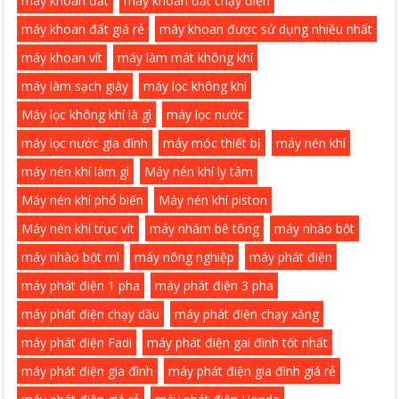
máy khoan đất
máy khoan đất chạy điện
máy khoan đất giá rẻ
máy khoan được sử dụng nhiều nhất
máy khoan vít
máy làm mát không khí
máy làm sạch giày
máy lọc không khí
Máy lọc không khí là gì
máy lọc nước
máy lọc nước gia đình
máy móc thiết bị
máy nén khí
máy nén khí làm gì
Máy nén khí ly tâm
Máy nén khí phổ biến
Máy nén khí piston
Máy nén khí trục vít
máy nhám bê tông
máy nhào bột
máy nhào bột mì
máy nông nghiệp
máy phát điện
máy phát điện 1 pha
máy phát điện 3 pha
máy phát điện chạy dầu
máy phát điện chạy xăng
máy phát điện Fadi
máy phát điện gai đình tốt nhất
máy phát điện gia đình
máy phát điện gia đình giá rẻ