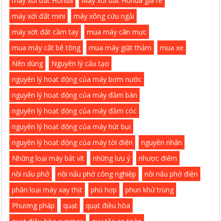
máy xới đất Honda
Máy xới đất Honda giá rẻ
máy xới đất mini
máy xông cứu ngải
máy xớt đất cầm tay
mua máy cân mực
mua máy cắt bê tông
mua máy giặt thảm
mua xe
Nên dùng
Nguyên lý cấu tạo
nguyên lý hoạt động của máy bơm nước
nguyên lý hoạt động của máy đầm bàn
nguyên lý hoạt động của máy đầm cóc
nguyên lý hoạt động của máy hút bụi
nguyên lý hoạt động của máy tời điện
nguyên nhân
Những loại máy bắt vít
những lưu ý
nhược điểm
nồi nấu phở
nồi nấu phở công nghiệp
nồi nấu phở điện
phân loại máy xay thịt
phù hợp
phun khử trùng
Phương pháp
quạt
quạt điều hòa