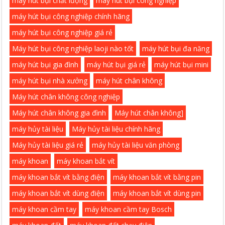
máy hút bụi chất lượng
máy hút bụi công nghiệp
máy hút bụi công nghiệp chính hãng
máy hút bụi công nghiệp giá rẻ
Máy hút bụi công nghiệp laoji nào tốt
máy hút bụi đa năng
máy hút bụi gia đình
máy hút bụi giá rẻ
máy hút bụi mini
máy hút bụi nhà xưởng
máy hút chân không
Máy hút chân không công nghiệp
Máy hút chân không gia đình
Máy hút chân không]
máy hủy tài liệu
Máy hủy tài liệu chính hãng
Máy hủy tài liệu giá rẻ
máy hủy tài liệu văn phòng
máy khoan
máy khoan bắt vít
máy khoan bắt vít bằng điện
máy khoan bắt vít bằng pin
máy khoan bắt vít dùng điện
máy khoan bắt vít dùng pin
máy khoan cầm tay
máy khoan cầm tay Bosch