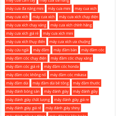
máy cưa cầm tay
máy cưa đa năng
máy cưa đa năng mini
máy cưa mini
may cua xich
may cưa xích
máy cưa xích
máy cưa xích chạy điện
máy cưa xích chạy xăng
máy cưa xích chính hãng
máy cưa xích giá rẻ
máy cưa xích mini
máy cưa xích thụy điển
máy cưa xích ưa chuộng
máy cứu ngải
máy đầm
máy đầm bàn
máy đầm cóc
máy đầm cóc chạy điện
máy đầm cóc chạy xăng
máy đầm cóc giá rẻ
máy đầm cóc honda
máy đầm cóc không nổ
máy đầm cóc mikasa
máy đầm dùi
máy đầm dùi bê tông
máy đầm thước
máy đánh bóng sàn
máy đánh giày
máy đánh giầy
máy đánh giày chất lượng
máy đánh giày giá re
máy đánh giày giá rẻ
máy đánh giày shiny