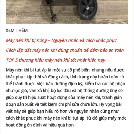
XEM THÊM:
Máy nén khí bị nóng – Nguyên nhân và cách khắc phục
Cách lắp đặt máy nén khí đúng chuẩn để đảm bảo an toàn
TOP 5 thương hiệu máy nén khí tốt nhất hiện nay
Máy nén khí bị tụt áp là một sự cố phổ biến, nhưng nếu được
khắc phục kịp thời và đúng cách, tình trạng này hoàn toàn có
thể tránh được. Việc bảo dưỡng định kỳ, kiểm tra các bộ phận
như lọc gió, van xả khí, bộ lọc dầu và hệ thống đường ống sẽ
giúp duy trì hiệu suất hoạt động của máy nén khí, tránh gián
đoạn sản xuất và tiết kiệm chi phí sửa chữa lớn. Hy vọng bài
viết này sẽ giúp bạn hiểu rõ hơn về nguyên nhân cũng như
cách khắc phục khi máy nén khí bị tụt áp, từ đó giúp máy móc
hoạt động ổn định và hiệu quả hơn.