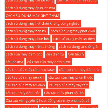
cách sử dụng máy cắt bê tông
cách sử dụng máy cắt cỏ
cách sử dụng máy ép nước mía
CÁCH SỬ DỤNG MÁY GIẶT THẢM
cách sử dụng máy hút chân không công nghiệp
cách sử dụng máy nén khí
cách sử dụng máy phát điện
cách sử dụng máy phun bột
cách sử dụng máy tời điện
cách sử dụng máy trộn bê tông
cách sử dụng tủ chống ẩm
cách sửa máy đầm cóc
cân điện tử
Cân tiểu ly
cắt Plasma
cấu tạo của máy bơm nước
cấu tạo của máy cân mực laser
cấu tạo của máy đàm bàn
cấu tạo của máy nén khí
cấu tạo của máy phun thuốc
cấu tạo của máy tời điện
cấu tạo của máy xay thịt
cấu tạo máy đầm cóc
Cấu tạo máy phun bột bả
Cấu tạo và nguyên lý hoạt động của máy phun bột bả