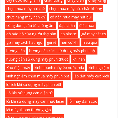
cây nước nóng lạnh
chất lượng
Chạy điện
Chạy xăng
chọn mua máy hái chè
chọn mua máy hút chân không
chức năng máy nén khí
có nên mua máy hút bụi
công dụng của tủ chống ẩm
đạp chân
điều hòa
đồ bảo hộ của người thợ hàn
ép plastic
giá máy cắt cỏ
giá máy tách hạt ngô
giá rẻ
hàn cơ khí
hiệu quả
hướng dẫn
hướng dẫn cách sử dụng máy phun bột
hướng dẫn sử dụng máy phun thuốc
khí nén
Kho điện máy
kinh doanh máy ép nước mía
kinh nghiệm
kinh nghiệm chọn mua máy phun bột
lắp đặt máy cưa xích
lợi ích khi sử dụng máy phun bột
Lỗi khi sử dụng cân điện tử
lỗi khi sử dụng máy cân mực laser
lỗi máy đầm cóc
lỗi máy khoan thường gặp