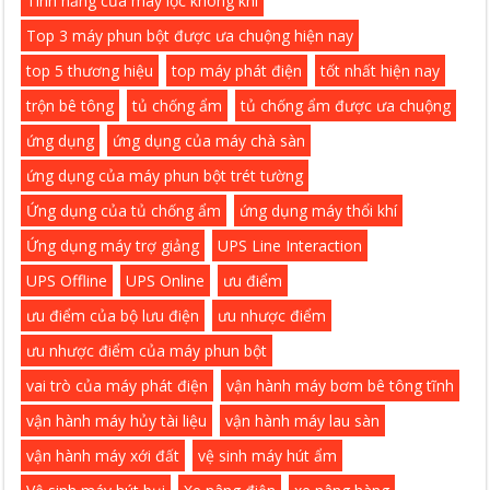
Tính năng của máy lọc không khí
Top 3 máy phun bột được ưa chuộng hiện nay
top 5 thương hiệu
top máy phát điện
tốt nhất hiện nay
trộn bê tông
tủ chống ẩm
tủ chống ẩm được ưa chuộng
ứng dụng
ứng dụng của máy chà sàn
ứng dụng của máy phun bột trét tường
Ứng dụng của tủ chống ẩm
ứng dụng máy thổi khí
Ứng dụng máy trợ giảng
UPS Line Interaction
UPS Offline
UPS Online
ưu điểm
ưu điểm của bộ lưu điện
ưu nhược điểm
ưu nhược điểm của máy phun bột
vai trò của máy phát điện
vận hành máy bơm bê tông tĩnh
vận hành máy hủy tài liệu
vận hành máy lau sàn
vận hành máy xới đất
vệ sinh máy hút ẩm