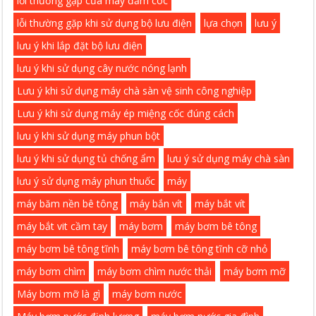
lỗi thường gặp của máy đầm cóc
lỗi thường gặp khi sử dụng bộ lưu điện
lựa chọn
lưu ý
lưu ý khi lắp đặt bộ lưu điện
lưu ý khi sử dụng cây nước nóng lạnh
Lưu ý khi sử dụng máy chà sàn vệ sinh công nghiệp
Lưu ý khi sử dụng máy ép miệng cốc đúng cách
lưu ý khi sử dụng máy phun bột
lưu ý khi sử dụng tủ chống ẩm
lưu ý sử dụng máy chà sàn
lưu ý sử dụng máy phun thuốc
máy
máy băm nền bê tông
máy bắn vít
máy bắt vít
máy bắt vit cầm tay
máy bơm
máy bơm bê tông
máy bơm bê tông tĩnh
máy bơm bê tông tĩnh cỡ nhỏ
máy bơm chìm
máy bơm chìm nước thải
máy bơm mỡ
Máy bơm mỡ là gì
máy bơm nước