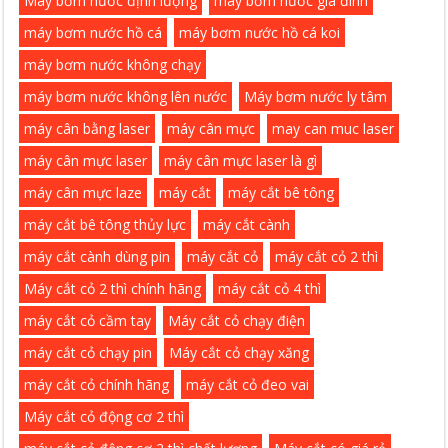
Máy bơm nước định lượng
máy bơm nước gia đình
máy bơm nước hồ cá
máy bơm nước hồ cá koi
máy bơm nước không chạy
máy bơm nước không lên nước
Máy bơm nước ly tâm
máy cân bằng laser
máy cân mực
may can muc laser
máy cân mực laser
máy cân mực laser là gì
máy cân mực laze
máy cắt
máy cắt bê tông
máy cắt bê tông thủy lực
máy cắt cành
máy cắt cành dùng pin
máy cắt cỏ
máy cắt cỏ 2 thì
Máy cắt cỏ 2 thì chính hãng
máy cắt cỏ 4 thì
máy cắt cỏ cầm tay
Máy cắt cỏ chạy điện
máy cắt cỏ chạy pin
Máy cắt cỏ chạy xăng
máy cắt cỏ chính hãng
máy cắt cỏ đeo vai
Máy cắt cỏ động cơ 2 thì