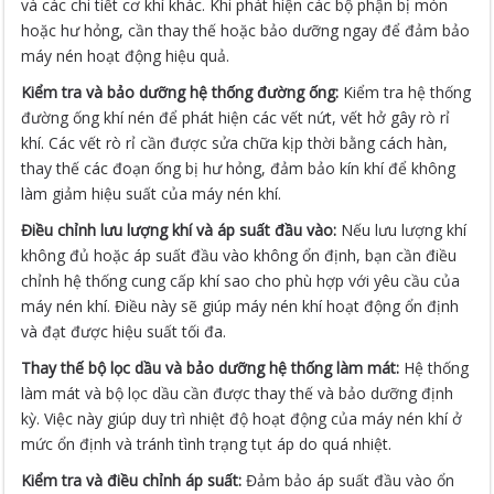
và các chi tiết cơ khí khác. Khi phát hiện các bộ phận bị mòn
hoặc hư hỏng, cần thay thế hoặc bảo dưỡng ngay để đảm bảo
máy nén hoạt động hiệu quả.
Kiểm tra và bảo dưỡng hệ thống đường ống:
Kiểm tra hệ thống
đường ống khí nén để phát hiện các vết nứt, vết hở gây rò rỉ
khí. Các vết rò rỉ cần được sửa chữa kịp thời bằng cách hàn,
thay thế các đoạn ống bị hư hỏng, đảm bảo kín khí để không
làm giảm hiệu suất của máy nén khí.
Điều chỉnh lưu lượng khí và áp suất đầu vào:
Nếu lưu lượng khí
không đủ hoặc áp suất đầu vào không ổn định, bạn cần điều
chỉnh hệ thống cung cấp khí sao cho phù hợp với yêu cầu của
máy nén khí. Điều này sẽ giúp máy nén khí hoạt động ổn định
và đạt được hiệu suất tối đa.
Thay thế bộ lọc dầu và bảo dưỡng hệ thống làm mát:
Hệ thống
làm mát và bộ lọc dầu cần được thay thế và bảo dưỡng định
kỳ. Việc này giúp duy trì nhiệt độ hoạt động của máy nén khí ở
mức ổn định và tránh tình trạng tụt áp do quá nhiệt.
Kiểm tra và điều chỉnh áp suất:
Đảm bảo áp suất đầu vào ổn