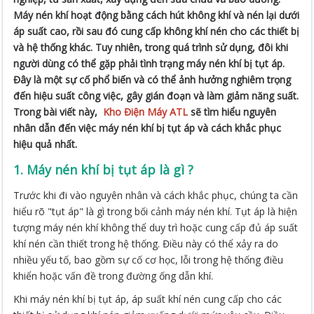
Máy nén khí hoạt động bằng cách hút không khí và nén lại dưới
áp suất cao, rồi sau đó cung cấp không khí nén cho các thiết bị
và hệ thống khác. Tuy nhiên, trong quá trình sử dụng, đôi khi
người dùng có thể gặp phải tình trạng máy nén khí bị tụt áp.
Đây là một sự cố phổ biến và có thể ảnh hưởng nghiêm trọng
đến hiệu suất công việc, gây gián đoạn và làm giảm năng suất.
Trong bài viết này,
Kho Điện Máy ATL
sẽ tìm hiểu nguyên
nhân dẫn đến việc máy nén khí bị tụt áp và cách khắc phục
hiệu quả nhất.
1. Máy nén khí bị tụt áp là gì ?
Trước khi đi vào nguyên nhân và cách khắc phục, chúng ta cần
hiểu rõ "tụt áp" là gì trong bối cảnh máy nén khí. Tụt áp là hiện
tượng máy nén khí không thể duy trì hoặc cung cấp đủ áp suất
khí nén cần thiết trong hệ thống. Điều này có thể xảy ra do
nhiều yếu tố, bao gồm sự cố cơ học, lỗi trong hệ thống điều
khiển hoặc vấn đề trong đường ống dẫn khí.
Khi máy nén khí bị tụt áp, áp suất khí nén cung cấp cho các