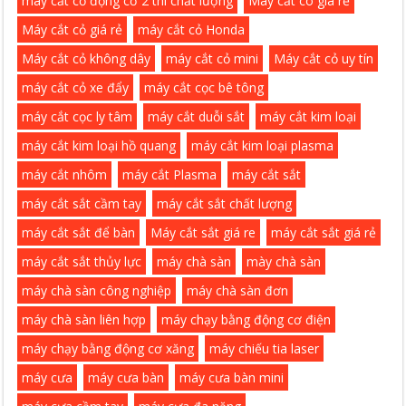
máy cắt cỏ động cơ 2 thì chất lượng
Máy cắt có giá rẻ
Máy cắt cỏ giá rẻ
máy cắt cỏ Honda
Máy cắt cỏ không dây
máy cắt cỏ mini
Máy cắt cỏ uy tín
máy cắt cỏ xe đẩy
máy cắt cọc bê tông
máy cắt cọc ly tâm
máy cắt duỗi sắt
máy cắt kim loại
máy cắt kim loại hồ quang
máy cắt kim loại plasma
máy cắt nhôm
máy cắt Plasma
máy cắt sắt
máy cắt sắt cầm tay
máy cắt sắt chất lượng
máy cắt sắt để bàn
Máy cắt sắt giá re
máy cắt sắt giá rẻ
máy cắt sắt thủy lực
máy chà sàn
mày chà sàn
máy chà sàn công nghiệp
máy chà sàn đơn
máy chà sàn liên hợp
máy chạy bằng động cơ điện
máy chạy bằng động cơ xăng
máy chiếu tia laser
máy cưa
máy cưa bàn
máy cưa bàn mini