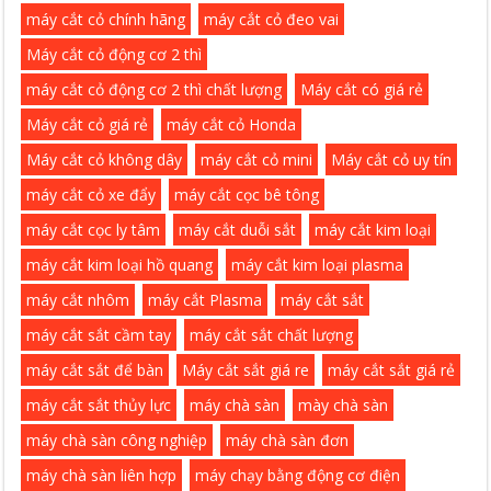
máy cắt cỏ chính hãng
máy cắt cỏ đeo vai
Máy cắt cỏ động cơ 2 thì
máy cắt cỏ động cơ 2 thì chất lượng
Máy cắt có giá rẻ
Máy cắt cỏ giá rẻ
máy cắt cỏ Honda
Máy cắt cỏ không dây
máy cắt cỏ mini
Máy cắt cỏ uy tín
máy cắt cỏ xe đẩy
máy cắt cọc bê tông
máy cắt cọc ly tâm
máy cắt duỗi sắt
máy cắt kim loại
máy cắt kim loại hồ quang
máy cắt kim loại plasma
máy cắt nhôm
máy cắt Plasma
máy cắt sắt
máy cắt sắt cầm tay
máy cắt sắt chất lượng
máy cắt sắt để bàn
Máy cắt sắt giá re
máy cắt sắt giá rẻ
máy cắt sắt thủy lực
máy chà sàn
mày chà sàn
máy chà sàn công nghiệp
máy chà sàn đơn
máy chà sàn liên hợp
máy chạy bằng động cơ điện