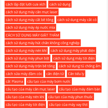
cách lắp đặt lưỡi cưa xích
cách sử dụng
cách sử dụng máy cân mực laser
cách sử dụng máy cắt bê tông
cách sử dụng máy cắt cỏ
cách sử dụng máy ép nước mía
CÁCH SỬ DỤNG MÁY GIẶT THẢM
cách sử dụng máy hút chân không công nghiệp
cách sử dụng máy nén khí
cách sử dụng máy phát điện
cách sử dụng máy phun bột
cách sử dụng máy tời điện
cách sử dụng máy trộn bê tông
cách sử dụng tủ chống ẩm
cách sửa máy đầm cóc
cân điện tử
Cân tiểu ly
cắt Plasma
cấu tạo của máy bơm nước
cấu tạo của máy cân mực laser
cấu tạo của máy đàm bàn
cấu tạo của máy nén khí
cấu tạo của máy phun thuốc
cấu tạo của máy tời điện
cấu tạo của máy xay thịt