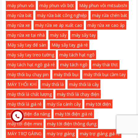
máy phun vôi
máy phun vôi bột
Máy phun vôi mitsubishi
máy rửa bát
máy rửa bát công nghiệp
máy rửa chén bát
máy rửa xe
máy rửa xe áp xuất cao
máy rửa xe cao ấp
máy rửa xe tại nhà
máy sấy
máy sấy tay
Máy sấy tay để sàn
Máy sấy tay giá rẻ
máy sấy tay treo tường
máy tách hạt ngô
máy tách hạt ngô giá rẻ
máy tách ngô
máy thái thịt
máy thổi bụ chạy pin
máy thổi bụi
máy thổi bụi cầm tay
MÁY THỔI KHÍ
máy thổi lá
máy thổi lá cây
máy thổi lá chất lượng
máy thổi lá chạy điện
máy thổi lá giá rẻ
máy tỉa cành cây
máy tời điện
máy tời điện đa năng
máy tời điện giá rẻ
máy tời điện mini
máy tời điện thông dụng
MÁY TRỢ GẢING
máy trợ giảng
máy trợ giảng giá rẻ