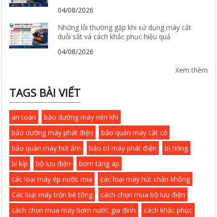
04/08/2026
Những lỗi thường gặp khi sử dụng máy cắt
duỗi sắt và cách khắc phục hiệu quả
04/08/2026
Xem thêm
TAGS BÀI VIẾT
an toàn
bảo dưỡng máy nén khí
bảo dưỡng máy phát điện
bảo quản máy cắt cỏ
bảo quản máy hút ẩm
bảo trì máy phát điện
bị hỏng
bí kíp
bộ lưu điện
bơm tăng áp
các loại máy ép nước mía
các loại máy hút chân không
Các loại máy trộn bê tông
cách chọn mua bộ lưu điện
cách chọn mua máy bơm nước gia đình
cách khắc phục