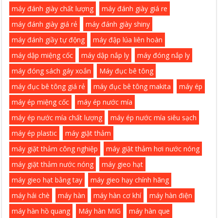
máy đánh giày chất lượng
máy đánh giày giá re
máy đánh giày giá rẻ
máy đánh giày shiny
máy đánh giầy tự động
máy đập lúa liên hoàn
máy dập miệng cốc
máy dập nắp ly
máy đóng nắp ly
máy đóng sách gáy xoắn
Máy đục bê tông
máy đục bê tông giá rẻ
máy đục bê tông makita
máy ép
máy ép miệng cốc
máy ép nước mía
máy ép nước mía chất lượng
máy ép nước mía siêu sạch
máy ép plastic
máy giặt thảm
máy giặt thảm công nghiệp
máy giặt thảm hơi nước nóng
máy giặt thảm nước nóng
máy gieo hạt
máy gieo hạt bằng tay
máy gieo hạy chính hãng
máy hái chè
máy hàn
máy hàn cơ khí
máy hàn điện
máy hàn hồ quang
Máy hàn MIG
máy hàn que