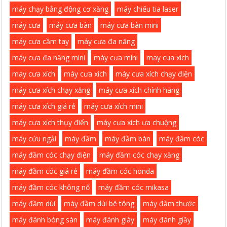
máy chạy bằng động cơ xăng
máy chiếu tia laser
máy cưa
máy cưa bàn
máy cưa bàn mini
máy cưa cầm tay
máy cưa đa năng
máy cưa đa năng mini
máy cưa mini
may cua xich
may cưa xích
máy cưa xích
máy cưa xích chạy điện
máy cưa xích chạy xăng
máy cưa xích chính hãng
máy cưa xích giá rẻ
máy cưa xích mini
máy cưa xích thụy điển
máy cưa xích ưa chuộng
máy cứu ngải
máy đầm
máy đầm bàn
máy đầm cóc
máy đầm cóc chạy điện
máy đầm cóc chạy xăng
máy đầm cóc giá rẻ
máy đầm cóc honda
máy đầm cóc không nổ
máy đầm cóc mikasa
máy đầm dùi
máy đầm dùi bê tông
máy đầm thước
máy đánh bóng sàn
máy đánh giày
máy đánh giầy