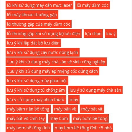
lỗi khi sử dụng máy cân mực laser
lỗi máy đầm cóc
lỗi máy khoan thường gặp
lỗi thường gặp của máy đầm cóc
lỗi thường gặp khi sử dụng bộ lưu điện
lựa chọn
lưu ý
lưu ý khi lắp đặt bộ lưu điện
lưu ý khi sử dụng cây nước nóng lạnh
Lưu ý khi sử dụng máy chà sàn vệ sinh công nghiệp
Lưu ý khi sử dụng máy ép miệng cốc đúng cách
lưu ý khi sử dụng máy phun bột
lưu ý khi sử dụng tủ chống ẩm
lưu ý sử dụng máy chà sàn
lưu ý sử dụng máy phun thuốc
máy
máy băm nền bê tông
máy bắn vít
máy bắt vít
máy bắt vit cầm tay
máy bơm
máy bơm bê tông
máy bơm bê tông tĩnh
máy bơm bê tông tĩnh cỡ nhỏ