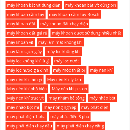
máy khoan bắt vít dùng điện
máy khoan bắt vít dùng pin
máy khoan cầm tay
máy khoan cầm tay Bosch
máy khoan đất
máy khoan đất chạy điện
máy khoan đất giá rẻ
máy khoan được sử dụng nhiều nhất
máy khoan vít
máy làm mát không khí
máy làm sạch giày
máy lọc không khí
Máy lọc không khí là gì
máy lọc nước
máy lọc nước gia đình
máy móc thiết bị
máy nén khí
máy nén khí làm gì
Máy nén khí ly tâm
Máy nén khí phổ biến
Máy nén khí piston
Máy nén khí trục vít
máy nhám bê tông
máy nhào bột
máy nhào bột mì
máy nông nghiệp
máy phát điện
máy phát điện 1 pha
máy phát điện 3 pha
máy phát điện chạy dầu
máy phát điện chạy xăng