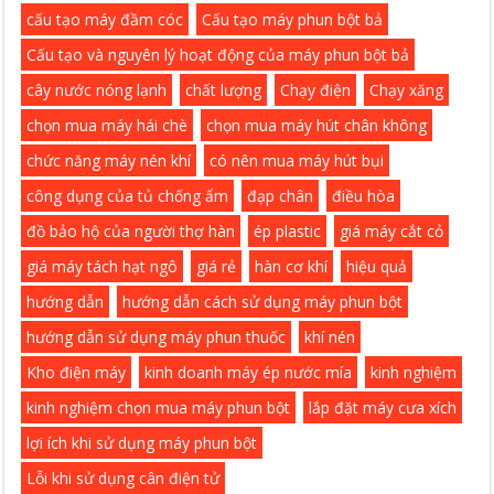
cấu tạo máy đầm cóc
Cấu tạo máy phun bột bả
Cấu tạo và nguyên lý hoạt động của máy phun bột bả
cây nước nóng lạnh
chất lượng
Chạy điện
Chạy xăng
chọn mua máy hái chè
chọn mua máy hút chân không
chức năng máy nén khí
có nên mua máy hút bụi
công dụng của tủ chống ẩm
đạp chân
điều hòa
đồ bảo hộ của người thợ hàn
ép plastic
giá máy cắt cỏ
giá máy tách hạt ngô
giá rẻ
hàn cơ khí
hiệu quả
hướng dẫn
hướng dẫn cách sử dụng máy phun bột
hướng dẫn sử dụng máy phun thuốc
khí nén
Kho điện máy
kinh doanh máy ép nước mía
kinh nghiệm
kinh nghiệm chọn mua máy phun bột
lắp đặt máy cưa xích
lợi ích khi sử dụng máy phun bột
Lỗi khi sử dụng cân điện tử