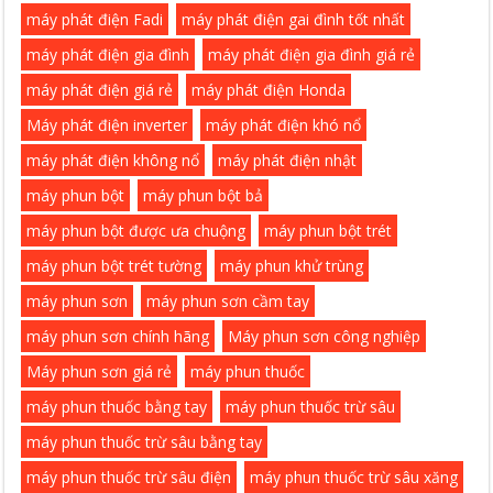
máy phát điện Fadi
máy phát điện gai đình tốt nhất
máy phát điện gia đình
máy phát điện gia đình giá rẻ
máy phát điện giá rẻ
máy phát điện Honda
Máy phát điện inverter
máy phát điện khó nổ
máy phát điện không nổ
máy phát điện nhật
máy phun bột
máy phun bột bả
máy phun bột được ưa chuộng
máy phun bột trét
máy phun bột trét tường
máy phun khử trùng
máy phun sơn
máy phun sơn cầm tay
máy phun sơn chính hãng
Máy phun sơn công nghiệp
Máy phun sơn giá rẻ
máy phun thuốc
máy phun thuốc bằng tay
máy phun thuốc trừ sâu
máy phun thuốc trừ sâu bằng tay
máy phun thuốc trừ sâu điện
máy phun thuốc trừ sâu xăng