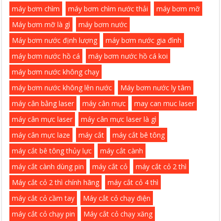
máy bơm chìm
máy bơm chìm nước thải
máy bơm mỡ
Máy bơm mỡ là gì
máy bơm nước
Máy bơm nước định lượng
máy bơm nước gia đình
máy bơm nước hồ cá
máy bơm nước hồ cá koi
máy bơm nước không chạy
máy bơm nước không lên nước
Máy bơm nước ly tâm
máy cân bằng laser
máy cân mực
may can muc laser
máy cân mực laser
máy cân mực laser là gì
máy cân mực laze
máy cắt
máy cắt bê tông
máy cắt bê tông thủy lực
máy cắt cành
máy cắt cành dùng pin
máy cắt cỏ
máy cắt cỏ 2 thì
Máy cắt cỏ 2 thì chính hãng
máy cắt cỏ 4 thì
máy cắt cỏ cầm tay
Máy cắt cỏ chạy điện
máy cắt cỏ chạy pin
Máy cắt cỏ chạy xăng