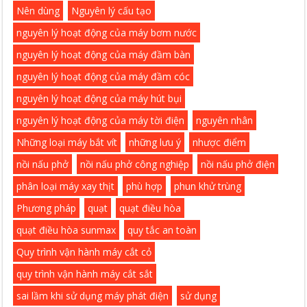
Nên dùng
Nguyên lý cấu tạo
nguyên lý hoạt động của máy bơm nước
nguyên lý hoạt động của máy đầm bàn
nguyên lý hoạt động của máy đầm cóc
nguyên lý hoạt động của máy hút bụi
nguyên lý hoạt động của máy tời điện
nguyên nhân
Những loại máy bắt vít
những lưu ý
nhược điểm
nồi nấu phở
nồi nấu phở công nghiệp
nồi nấu phở điện
phân loại máy xay thịt
phù hợp
phun khử trùng
Phương pháp
quạt
quạt điều hòa
quạt điều hòa sunmax
quy tắc an toàn
Quy trình vận hành máy cắt cỏ
quy trình vận hành máy cắt sắt
sai lầm khi sử dụng máy phát điện
sử dụng