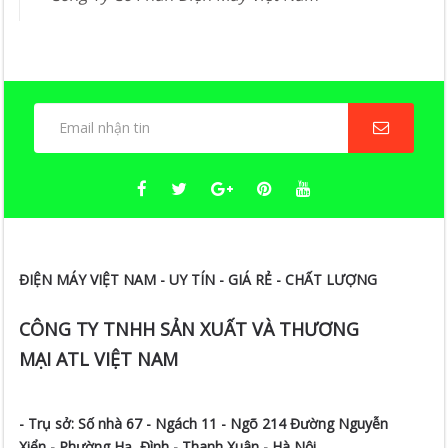
ĐIỆN MÁY VIỆT NAM - UY TÍN - GIÁ RẺ - CHẤT LƯỢNG
CÔNG TY TNHH SẢN XUẤT VÀ THƯƠNG
MẠI ATL VIỆT NAM
- Trụ sở:
Số nhà 67 - Ngách 11 - Ngõ 214 Đường Nguyễn
Xiển -
Phường Hạ Đình - Thanh Xuân - Hà Nội
Điện Thoại:
0242 266 4333
Fax:
024 3783 6284
Hotline:
0973.393.888
/
0984.087.833/ 0922.119.666