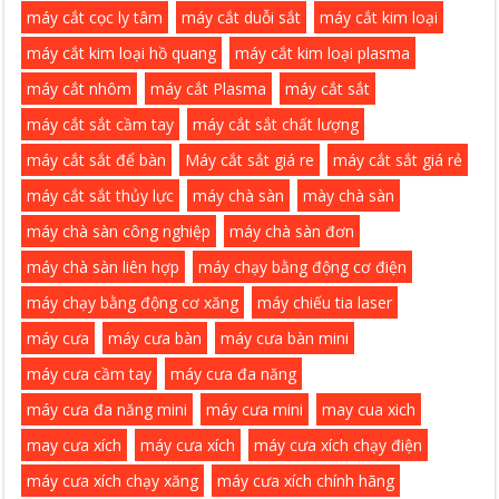
máy cắt cọc ly tâm
máy cắt duỗi sắt
máy cắt kim loại
máy cắt kim loại hồ quang
máy cắt kim loại plasma
máy cắt nhôm
máy cắt Plasma
máy cắt sắt
máy cắt sắt cầm tay
máy cắt sắt chất lượng
máy cắt sắt để bàn
Máy cắt sắt giá re
máy cắt sắt giá rẻ
máy cắt sắt thủy lực
máy chà sàn
mày chà sàn
máy chà sàn công nghiệp
máy chà sàn đơn
máy chà sàn liên hợp
máy chạy bằng động cơ điện
máy chạy bằng động cơ xăng
máy chiếu tia laser
máy cưa
máy cưa bàn
máy cưa bàn mini
máy cưa cầm tay
máy cưa đa năng
máy cưa đa năng mini
máy cưa mini
may cua xich
may cưa xích
máy cưa xích
máy cưa xích chạy điện
máy cưa xích chạy xăng
máy cưa xích chính hãng