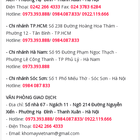
- Chi nhánh TP.HCM:
Số 238 Đường Hoàng Hoa Thám -
Phường 12 - Tân Bình - TP.HCM
Hotline:
0973.393.888
/
0984.087.833
- Chi nhánh Hà Nam:
Số 95 Đường Phạm Ngọc Thạch -
Phường Lê Công Thanh - TP Phủ Lý - Hà Nam
Hotline:
0973.393.888
- Chi nhánh Sóc Sơn:
Số 1 Phố Miếu Thờ - Sóc Sơn - Hà Nội
Hotline:
0984 087 833
VĂN PHÒNG GIAO DỊCH:
- Địa chỉ:
Số nhà 67 - Ngách 11 - Ngõ 214 Đường Nguyễn
Xiển -
Phường Hạ Đình - Thanh Xuân - Hà Nội
- Hotline:
0973.393.888
/
0984.087.833/ 0922.119.666
- Điện Thoại:
0242 266 4333
- Email: khomayvietnam@gmail.com
Mã số thuế:
0108586365 ngày cấp 14 tháng 01 năm 2019