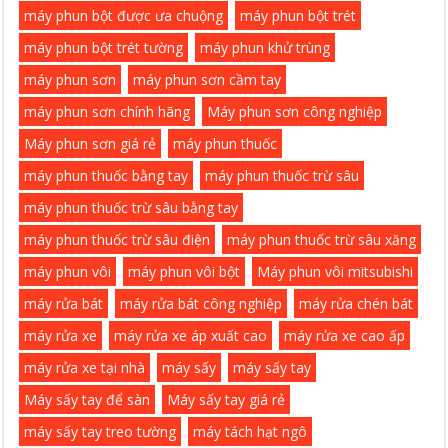
máy phun bột được ưa chuộng
máy phun bột trét
máy phun bột trét tường
máy phun khử trùng
máy phun sơn
máy phun sơn cầm tay
máy phun sơn chính hãng
Máy phun sơn công nghiệp
Máy phun sơn giá rẻ
máy phun thuốc
máy phun thuốc bằng tay
máy phun thuốc trừ sâu
máy phun thuốc trừ sâu bằng tay
máy phun thuốc trừ sâu điện
máy phun thuốc trừ sâu xăng
máy phun vôi
máy phun vôi bột
Máy phun vôi mitsubishi
máy rửa bát
máy rửa bát công nghiệp
máy rửa chén bát
máy rửa xe
máy rửa xe áp xuất cao
máy rửa xe cao ấp
máy rửa xe tại nhà
máy sấy
máy sấy tay
Máy sấy tay để sàn
Máy sấy tay giá rẻ
máy sấy tay treo tường
máy tách hạt ngô