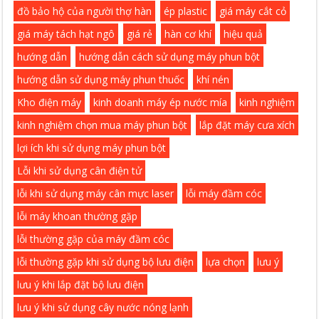
đồ bảo hộ của người thợ hàn
ép plastic
giá máy cắt cỏ
giá máy tách hạt ngô
giá rẻ
hàn cơ khí
hiệu quả
hướng dẫn
hướng dẫn cách sử dụng máy phun bột
hướng dẫn sử dụng máy phun thuốc
khí nén
Kho điện máy
kinh doanh máy ép nước mía
kinh nghiệm
kinh nghiệm chọn mua máy phun bột
lắp đặt máy cưa xích
lợi ích khi sử dụng máy phun bột
Lỗi khi sử dụng cân điện tử
lỗi khi sử dụng máy cân mực laser
lỗi máy đầm cóc
lỗi máy khoan thường gặp
lỗi thường gặp của máy đầm cóc
lỗi thường gặp khi sử dụng bộ lưu điện
lựa chọn
lưu ý
lưu ý khi lắp đặt bộ lưu điện
lưu ý khi sử dụng cây nước nóng lạnh