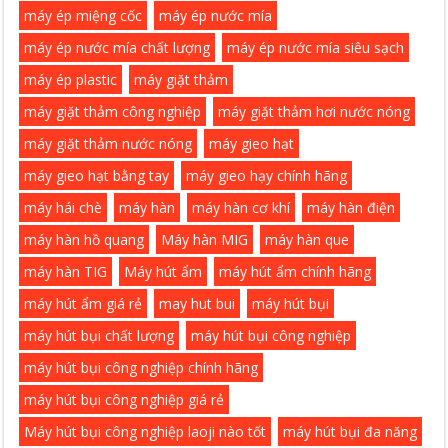
máy ép miệng cốc
máy ép nước mía
máy ép nước mía chất lượng
máy ép nước mía siêu sạch
máy ép plastic
máy giặt thảm
máy giặt thảm công nghiệp
máy giặt thảm hơi nước nóng
máy giặt thảm nước nóng
máy gieo hạt
máy gieo hạt bằng tay
máy gieo hạy chính hãng
máy hái chè
máy hàn
máy hàn cơ khí
máy hàn điện
máy hàn hồ quang
Máy hàn MIG
máy hàn que
máy hàn TIG
Máy hút ẩm
máy hút ẩm chính hãng
máy hút ẩm giá rẻ
may hut bui
máy hút bụi
máy hút bụi chất lượng
máy hút bụi công nghiệp
máy hút bụi công nghiệp chính hãng
máy hút bụi công nghiệp giá rẻ
Máy hút bụi công nghiệp laoji nào tốt
máy hút bụi đa năng