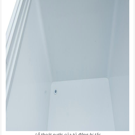
Lỗ thoát nước của tủ đông bị tắc