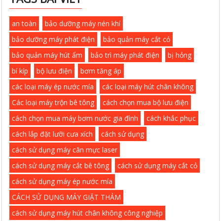
an toàn
bảo dưỡng máy nén khí
bảo dưỡng máy phát điện
bảo quản máy cắt cỏ
bảo quản máy hút ẩm
bảo trì máy phát điện
bị hỏng
bí kíp
bộ lưu điện
bơm tăng áp
các loại máy ép nước mía
các loại máy hút chân không
Các loại máy trộn bê tông
cách chọn mua bộ lưu điện
cách chọn mua máy bơm nước gia đình
cách khắc phục
cách lắp đặt lưỡi cưa xích
cách sử dụng
cách sử dụng máy cân mực laser
cách sử dụng máy cắt bê tông
cách sử dụng máy cắt cỏ
cách sử dụng máy ép nước mía
CÁCH SỬ DỤNG MÁY GIẶT THẢM
cách sử dụng máy hút chân không công nghiệp