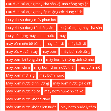
Lưu ý khi sử dụng máy chà sàn vệ sinh công nghiệp
Lưu ý khi sử dụng máy ép miệng cốc đúng cách
lưu ý khi sử dụng máy phun bột
lưu ý khi sử dụng tủ chống ẩm
lưu ý sử dụng máy chà sàn
lưu ý sử dụng máy phun thuốc
máy
máy băm nền bê tông
máy bắn vít
máy bắt vít
máy bắt vit cầm tay
máy bơm
máy bơm bê tông
máy bơm bê tông tĩnh
máy bơm bê tông tĩnh cỡ nhỏ
máy bơm chìm
máy bơm chìm nước thải
máy bơm mỡ
Máy bơm mỡ là gì
máy bơm nước
Máy bơm nước định lượng
máy bơm nước gia đình
máy bơm nước hồ cá
máy bơm nước hồ cá koi
máy bơm nước không chạy
máy bơm nước không lên nước
Máy bơm nước ly tâm