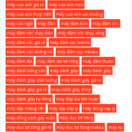
máy cưa xích giá rẻ
máy cưa xích mini
máy cưa xích thụy điển
máy cưa xích ưa chuộng
máy cứu ngải
máy đầm
máy đầm bàn
máy đầm cóc
máy đầm cóc chạy điện
máy đầm cóc chạy xăng
máy đầm cóc giá rẻ
máy đầm cóc honda
máy đầm cóc không nổ
máy đầm cóc mikasa
máy đầm dùi
máy đầm dùi bê tông
máy đầm thước
máy đánh bóng sàn
máy đánh giày
máy đánh giầy
máy đánh giày chất lượng
máy đánh giày giá re
máy đánh giày giá rẻ
máy đánh giày shiny
máy đánh giầy tự động
máy đập lúa liên hoàn
máy dập miệng cốc
máy dập nắp ly
máy đóng nắp ly
máy đóng sách gáy xoắn
Máy đục bê tông
máy đục bê tông giá rẻ
máy đục bê tông makita
máy ép