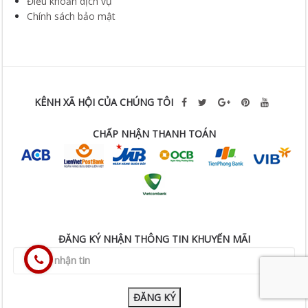
KÊNH XÃ HỘI CỦA CHÚNG TÔI
CHẤP NHẬN THANH TOÁN
ĐĂNG KÝ NHẬN THÔNG TIN KHUYẾN MÃI
ĐĂNG KÝ
Giấy phép kinh doanh số 0106479569 cấp ngày 12/3/2014
Bản quyền thuộc về Công Ty TNHH Sản Xuất và Thương Mại ATL