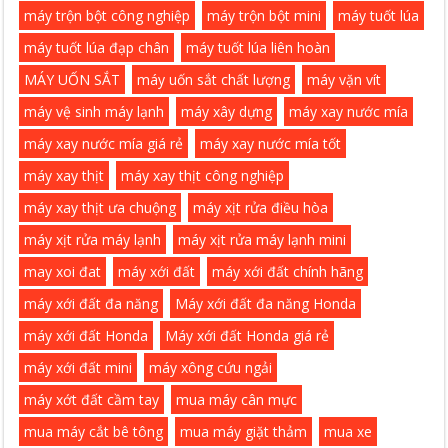
máy trộn bột công nghiệp
máy trộn bột mini
máy tuốt lúa
máy tuốt lúa đạp chân
máy tuốt lúa liên hoàn
MÁY UỐN SẮT
máy uốn sắt chất lượng
máy vặn vít
máy vệ sinh máy lạnh
máy xây dựng
máy xay nước mía
máy xay nước mía giá rẻ
máy xay nước mía tốt
máy xay thịt
máy xay thịt công nghiệp
máy xay thịt ưa chuộng
máy xịt rửa điều hòa
máy xịt rửa máy lạnh
máy xịt rửa máy lạnh mini
may xoi đat
máy xới đất
máy xới đất chính hãng
máy xới đất đa năng
Máy xới đất đa năng Honda
máy xới đất Honda
Máy xới đất Honda giá rẻ
máy xới đất mini
máy xông cứu ngải
máy xớt đất cầm tay
mua máy cân mực
mua máy cắt bê tông
mua máy giặt thảm
mua xe