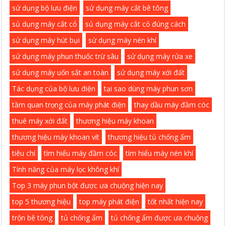
sử dụng bộ lưu điện
sử dụng máy cắt bê tông
sủ dụng máy cắt cỏ
sủ dụng máy cắt cỏ đúng cách
sử dụng máy hút bụi
sử dụng máy nén khí
sử dụng máy phun thuốc trừ sâu
sử dụng máy rửa xe
sử dụng máy uốn sắt an toàn
sử dụng máy xới đất
Tác dụng của bộ lưu điện
tại sao dùng máy phun sơn
tầm quan trọng của máy phát điện
thay dầu máy đầm cóc
thuê máy xới đất
thương hiệu máy khoan
thương hiệu máy khoan vít
thương hiệu tủ chống ẩm
tiêu chí
tìm hiểu máy đầm cóc
tìm hiểu máy nén khí
Tính năng của máy lọc không khí
Top 3 máy phun bột được ưa chuộng hiện nay
top 5 thương hiệu
top máy phát điện
tốt nhất hiện nay
trộn bê tông
tủ chống ẩm
tủ chống ẩm được ưa chuộng