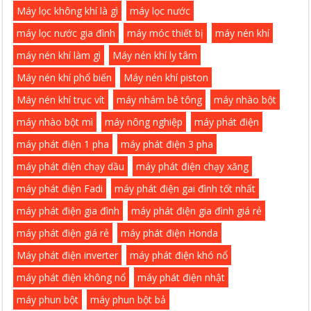
Máy lọc không khí là gì
máy lọc nước
máy lọc nước gia đình
máy móc thiết bị
máy nén khí
máy nén khí làm gì
Máy nén khí ly tâm
Máy nén khí phổ biến
Máy nén khí piston
Máy nén khí trục vít
máy nhám bê tông
máy nhào bột
máy nhào bột mì
máy nông nghiệp
máy phát điện
máy phát điện 1 pha
máy phát điện 3 pha
máy phát điện chạy dầu
máy phát điện chạy xăng
máy phát điện Fadi
máy phát điện gai đình tốt nhất
máy phát điện gia đình
máy phát điện gia đình giá rẻ
máy phát điện giá rẻ
máy phát điện Honda
Máy phát điện inverter
máy phát điện khó nổ
máy phát điện không nổ
máy phát điện nhật
máy phun bột
máy phun bột bả