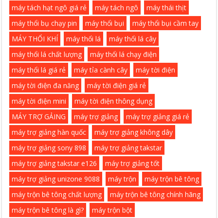
máy tách hạt ngô giá rẻ
máy tách ngô
máy thái thịt
máy thổi bụ chạy pin
máy thổi bụi
máy thổi bụi cầm tay
MÁY THỔI KHÍ
máy thổi lá
máy thổi lá cây
máy thổi lá chất lượng
máy thổi lá chạy điện
máy thổi lá giá rẻ
máy tỉa cành cây
máy tời điện
máy tời điện đa năng
máy tời điện giá rẻ
máy tời điện mini
máy tời điện thông dụng
MÁY TRỢ GẢING
máy trợ giảng
máy trợ giảng giá rẻ
máy trợ giảng hàn quốc
máy trợ giảng không dây
máy trợ giảng sony 898
máy trợ giảng takstar
máy trợ giảng takstar e126
máy trợ giảng tốt
máy trợ giảng unizone 9088
máy trộn
máy trộn bê tông
máy trộn bê tông chất lượng
máy trộn bê tông chính hãng
máy trộn bê tông là gì?
máy trộn bột