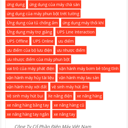
ứng dụng
ứng dụng của máy chà sàn
ứng dụng của máy phun bột trét tường
Ứng dụng của tủ chống ẩm
ứng dụng máy thổi khí
Ứng dụng máy trợ giảng
UPS Line Interaction
UPS Offline
UPS Online
ưu điểm
ưu điểm của bộ lưu điện
ưu nhược điểm
ưu nhược điểm của máy phun bột
vai trò của máy phát điện
vận hành máy bơm bê tông tĩnh
vận hành máy hủy tài liệu
vận hành máy lau sàn
vận hành máy xới đất
vệ sinh máy hút ẩm
Vệ sinh máy hút bụi
Xe nâng điện
xe nâng hàng
xe nâng hàng bằng tay
xe nâng hàng cũ
xe nâng hàng tay ngắn
xe nâng tay