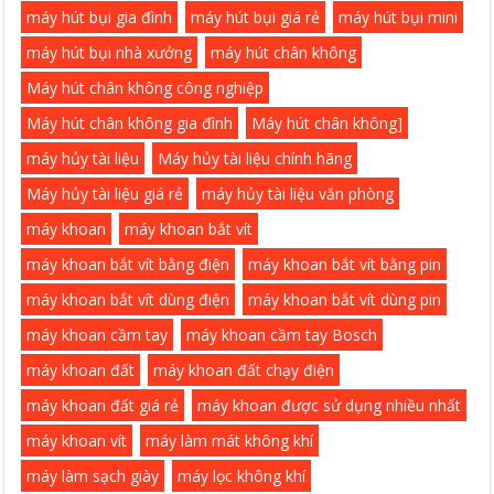
máy hút bụi gia đình
máy hút bụi giá rẻ
máy hút bụi mini
máy hút bụi nhà xưởng
máy hút chân không
Máy hút chân không công nghiệp
Máy hút chân không gia đình
Máy hút chân không]
máy hủy tài liệu
Máy hủy tài liệu chính hãng
Máy hủy tài liệu giá rẻ
máy hủy tài liệu văn phòng
máy khoan
máy khoan bắt vít
máy khoan bắt vít bằng điện
máy khoan bắt vít bằng pin
máy khoan bắt vít dùng điện
máy khoan bắt vít dùng pin
máy khoan cầm tay
máy khoan cầm tay Bosch
máy khoan đất
máy khoan đất chạy điện
máy khoan đất giá rẻ
máy khoan được sử dụng nhiều nhất
máy khoan vít
máy làm mát không khí
máy làm sạch giày
máy lọc không khí