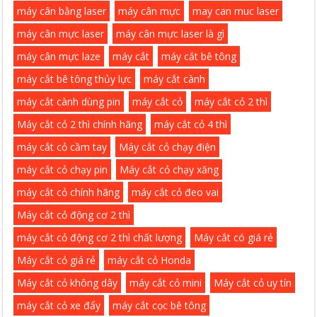
máy cân bằng laser
máy cân mực
may can muc laser
máy cân mực laser
máy cân mực laser là gì
máy cân mực laze
máy cắt
máy cắt bê tông
máy cắt bê tông thủy lực
máy cắt cành
máy cắt cành dùng pin
máy cắt cỏ
máy cắt cỏ 2 thì
Máy cắt cỏ 2 thì chính hãng
máy cắt cỏ 4 thì
máy cắt cỏ cầm tay
Máy cắt cỏ chạy điện
máy cắt cỏ chạy pin
Máy cắt cỏ chạy xăng
máy cắt cỏ chính hãng
máy cắt cỏ đeo vai
Máy cắt cỏ động cơ 2 thì
máy cắt cỏ động cơ 2 thì chất lượng
Máy cắt có giá rẻ
Máy cắt cỏ giá rẻ
máy cắt cỏ Honda
Máy cắt cỏ không dây
máy cắt cỏ mini
Máy cắt cỏ uy tín
máy cắt cỏ xe đẩy
máy cắt cọc bê tông