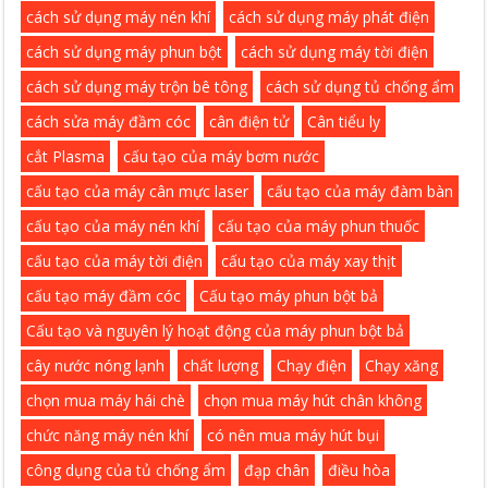
cách sử dụng máy nén khí
cách sử dụng máy phát điện
cách sử dụng máy phun bột
cách sử dụng máy tời điện
cách sử dụng máy trộn bê tông
cách sử dụng tủ chống ẩm
cách sửa máy đầm cóc
cân điện tử
Cân tiểu ly
cắt Plasma
cấu tạo của máy bơm nước
cấu tạo của máy cân mực laser
cấu tạo của máy đàm bàn
cấu tạo của máy nén khí
cấu tạo của máy phun thuốc
cấu tạo của máy tời điện
cấu tạo của máy xay thịt
cấu tạo máy đầm cóc
Cấu tạo máy phun bột bả
Cấu tạo và nguyên lý hoạt động của máy phun bột bả
cây nước nóng lạnh
chất lượng
Chạy điện
Chạy xăng
chọn mua máy hái chè
chọn mua máy hút chân không
chức năng máy nén khí
có nên mua máy hút bụi
công dụng của tủ chống ẩm
đạp chân
điều hòa