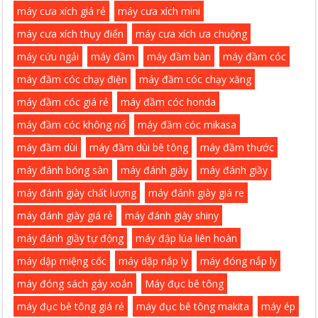
máy cưa xích giá rẻ
máy cưa xích mini
máy cưa xích thụy điển
máy cưa xích ưa chuộng
máy cứu ngải
máy đầm
máy đầm bàn
máy đầm cóc
máy đầm cóc chạy điện
máy đầm cóc chạy xăng
máy đầm cóc giá rẻ
máy đầm cóc honda
máy đầm cóc không nổ
máy đầm cóc mikasa
máy đầm dùi
máy đầm dùi bê tông
máy đầm thước
máy đánh bóng sàn
máy đánh giày
máy đánh giầy
máy đánh giày chất lượng
máy đánh giày giá re
máy đánh giày giá rẻ
máy đánh giày shiny
máy đánh giầy tự động
máy đập lúa liên hoàn
máy dập miệng cốc
máy dập nắp ly
máy đóng nắp ly
máy đóng sách gáy xoắn
Máy đục bê tông
máy đục bê tông giá rẻ
máy đục bê tông makita
máy ép