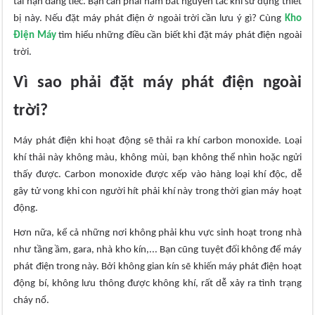
tai nạn đáng tiếc. Bạn cần phải nắm bắt nguyên tắc khi sử dụng thiết
bị này. Nếu đặt máy phát điện ở ngoài trời cần lưu ý gì? Cùng
Kho
Điện Máy
tìm hiểu những điều cần biết khi đặt máy phát điện ngoài
trời.
Vì sao phải đặt máy phát điện ngoài
trời?
Máy phát điện khi hoạt động sẽ thải ra khí carbon monoxide. Loại
khí thải này không màu, không mùi, bạn không thể nhìn hoặc ngửi
thấy được. Carbon monoxide được xếp vào hàng loại khí độc, dễ
gây tử vong khi con người hít phải khí này trong thời gian máy hoạt
động.
Hơn nữa, kể cả những nơi không phải khu vực sinh hoạt trong nhà
như tầng ầm, gara, nhà kho kín,... Bạn cũng tuyệt đối không để máy
phát điện trong này. Bởi không gian kín sẽ khiến máy phát điện hoạt
động bí, không lưu thông được không khí, rất dễ xảy ra tình trạng
cháy nổ.