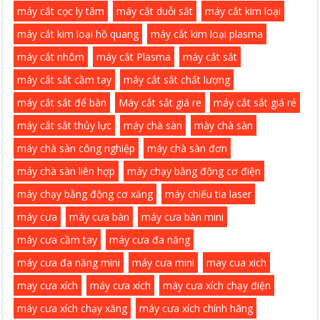
máy cắt cọc ly tâm
máy cắt duỗi sắt
máy cắt kim loại
máy cắt kim loại hồ quang
máy cắt kim loại plasma
máy cắt nhôm
máy cắt Plasma
máy cắt sắt
máy cắt sắt cầm tay
máy cắt sắt chất lượng
máy cắt sắt để bàn
Máy cắt sắt giá re
máy cắt sắt giá rẻ
máy cắt sắt thủy lực
máy chà sàn
mày chà sàn
máy chà sàn công nghiệp
máy chà sàn đơn
máy chà sàn liên hợp
máy chạy bằng động cơ điện
máy chạy bằng động cơ xăng
máy chiếu tia laser
máy cưa
máy cưa bàn
máy cưa bàn mini
máy cưa cầm tay
máy cưa đa năng
máy cưa đa năng mini
máy cưa mini
may cua xich
may cưa xích
máy cưa xích
máy cưa xích chạy điện
máy cưa xích chạy xăng
máy cưa xích chính hãng