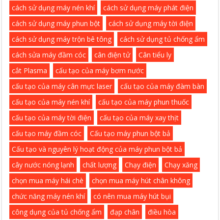
cách sử dụng máy nén khí
cách sử dụng máy phát điện
cách sử dụng máy phun bột
cách sử dụng máy tời điện
cách sử dụng máy trộn bê tông
cách sử dụng tủ chống ẩm
cách sửa máy đầm cóc
cân điện tử
Cân tiểu ly
cắt Plasma
cấu tạo của máy bơm nước
cấu tạo của máy cân mực laser
cấu tạo của máy đàm bàn
cấu tạo của máy nén khí
cấu tạo của máy phun thuốc
cấu tạo của máy tời điện
cấu tạo của máy xay thịt
cấu tạo máy đầm cóc
Cấu tạo máy phun bột bả
Cấu tạo và nguyên lý hoạt động của máy phun bột bả
cây nước nóng lạnh
chất lượng
Chạy điện
Chạy xăng
chọn mua máy hái chè
chọn mua máy hút chân không
chức năng máy nén khí
có nên mua máy hút bụi
công dụng của tủ chống ẩm
đạp chân
điều hòa