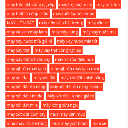
máy trộn bột công nghiệp
máy trộn bột mini
máy tuốt lúa
máy tuốt lúa đạp chân
máy tuốt lúa liên hoàn
MÁY UỐN SẮT
máy uốn sắt chất lượng
máy vặn vít
máy vệ sinh máy lạnh
máy xây dựng
máy xay nước mía
máy xay nước mía giá rẻ
máy xay nước mía tốt
máy xay thịt
máy xay thịt công nghiệp
máy xay thịt ưa chuộng
máy xịt rửa điều hòa
máy xịt rửa máy lạnh
máy xịt rửa máy lạnh mini
may xoi đat
máy xới đất
máy xới đất chính hãng
máy xới đất đa năng
Máy xới đất đa năng Honda
máy xới đất Honda
Máy xới đất Honda giá rẻ
máy xới đất mini
máy xông cứu ngải
máy xớt đất cầm tay
mua máy cân mực
mua máy cắt bê tông
mua máy giặt thảm
mua xe