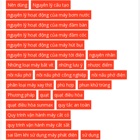
Nên dùng
Nguyên lý cấu tạo
nguyên lý hoạt động của máy bơm nước
nguyên lý hoạt động của máy đầm bàn
nguyên lý hoạt động của máy đầm cóc
nguyên lý hoạt động của máy hút bụi
nguyên lý hoạt động của máy tời điện
nguyên nhân
Những loại máy bắt vít
những lưu ý
nhược điểm
nồi nấu phở
nồi nấu phở công nghiệp
nồi nấu phở điện
phân loại máy xay thịt
phù hợp
phun khử trùng
Phương pháp
quạt
quạt điều hòa
quạt điều hòa sunmax
quy tắc an toàn
Quy trình vận hành máy cắt cỏ
quy trình vận hành máy cắt sắt
sai lầm khi sử dụng máy phát điện
sử dụng