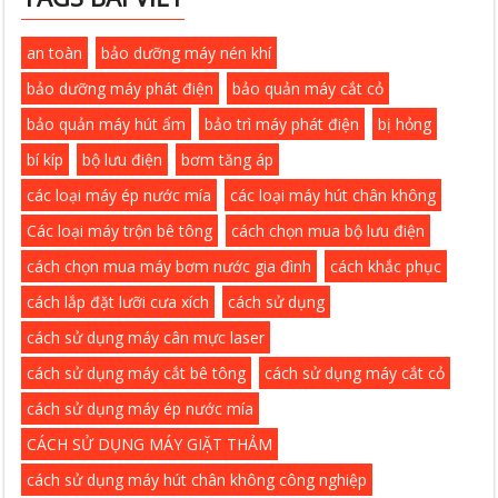
an toàn
bảo dưỡng máy nén khí
bảo dưỡng máy phát điện
bảo quản máy cắt cỏ
bảo quản máy hút ẩm
bảo trì máy phát điện
bị hỏng
bí kíp
bộ lưu điện
bơm tăng áp
các loại máy ép nước mía
các loại máy hút chân không
Các loại máy trộn bê tông
cách chọn mua bộ lưu điện
cách chọn mua máy bơm nước gia đình
cách khắc phục
cách lắp đặt lưỡi cưa xích
cách sử dụng
cách sử dụng máy cân mực laser
cách sử dụng máy cắt bê tông
cách sử dụng máy cắt cỏ
cách sử dụng máy ép nước mía
CÁCH SỬ DỤNG MÁY GIẶT THẢM
cách sử dụng máy hút chân không công nghiệp