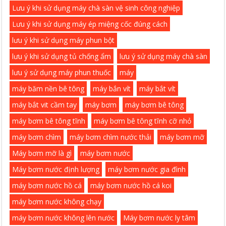
Lưu ý khi sử dụng máy chà sàn vệ sinh công nghiệp
Lưu ý khi sử dụng máy ép miệng cốc đúng cách
lưu ý khi sử dụng máy phun bột
lưu ý khi sử dụng tủ chống ẩm
lưu ý sử dụng máy chà sàn
lưu ý sử dụng máy phun thuốc
máy
máy băm nền bê tông
máy bắn vít
máy bắt vít
máy bắt vit cầm tay
máy bơm
máy bơm bê tông
máy bơm bê tông tĩnh
máy bơm bê tông tĩnh cỡ nhỏ
máy bơm chìm
máy bơm chìm nước thải
máy bơm mỡ
Máy bơm mỡ là gì
máy bơm nước
Máy bơm nước định lượng
máy bơm nước gia đình
máy bơm nước hồ cá
máy bơm nước hồ cá koi
máy bơm nước không chạy
máy bơm nước không lên nước
Máy bơm nước ly tâm