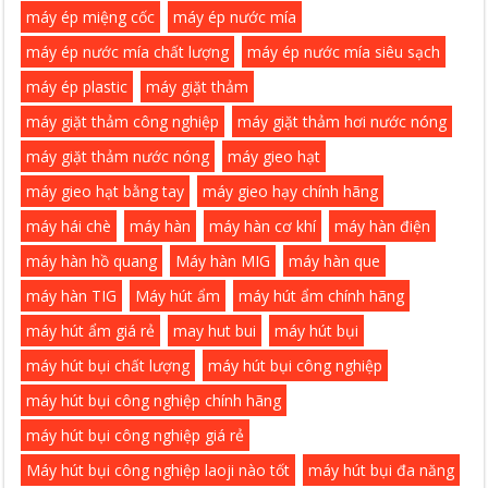
máy ép miệng cốc
máy ép nước mía
máy ép nước mía chất lượng
máy ép nước mía siêu sạch
máy ép plastic
máy giặt thảm
máy giặt thảm công nghiệp
máy giặt thảm hơi nước nóng
máy giặt thảm nước nóng
máy gieo hạt
máy gieo hạt bằng tay
máy gieo hạy chính hãng
máy hái chè
máy hàn
máy hàn cơ khí
máy hàn điện
máy hàn hồ quang
Máy hàn MIG
máy hàn que
máy hàn TIG
Máy hút ẩm
máy hút ẩm chính hãng
máy hút ẩm giá rẻ
may hut bui
máy hút bụi
máy hút bụi chất lượng
máy hút bụi công nghiệp
máy hút bụi công nghiệp chính hãng
máy hút bụi công nghiệp giá rẻ
Máy hút bụi công nghiệp laoji nào tốt
máy hút bụi đa năng