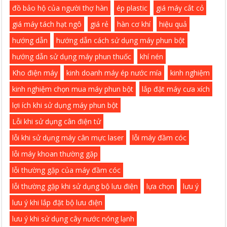
đồ bảo hộ của người thợ hàn
ép plastic
giá máy cắt cỏ
giá máy tách hạt ngô
giá rẻ
hàn cơ khí
hiệu quả
hướng dẫn
hướng dẫn cách sử dụng máy phun bột
hướng dẫn sử dụng máy phun thuốc
khí nén
Kho điện máy
kinh doanh máy ép nước mía
kinh nghiệm
kinh nghiệm chọn mua máy phun bột
lắp đặt máy cưa xích
lợi ích khi sử dụng máy phun bột
Lỗi khi sử dụng cân điện tử
lỗi khi sử dụng máy cân mực laser
lỗi máy đầm cóc
lỗi máy khoan thường gặp
lỗi thường gặp của máy đầm cóc
lỗi thường gặp khi sử dụng bộ lưu điện
lựa chọn
lưu ý
lưu ý khi lắp đặt bộ lưu điện
lưu ý khi sử dụng cây nước nóng lạnh