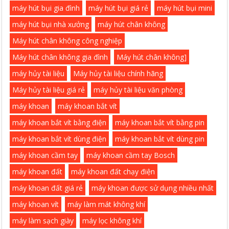
máy hút bụi gia đình
máy hút bụi giá rẻ
máy hút bụi mini
máy hút bụi nhà xưởng
máy hút chân không
Máy hút chân không công nghiệp
Máy hút chân không gia đình
Máy hút chân không]
máy hủy tài liệu
Máy hủy tài liệu chính hãng
Máy hủy tài liệu giá rẻ
máy hủy tài liệu văn phòng
máy khoan
máy khoan bắt vít
máy khoan bắt vít bằng điện
máy khoan bắt vít bằng pin
máy khoan bắt vít dùng điện
máy khoan bắt vít dùng pin
máy khoan cầm tay
máy khoan cầm tay Bosch
máy khoan đất
máy khoan đất chạy điện
máy khoan đất giá rẻ
máy khoan được sử dụng nhiều nhất
máy khoan vít
máy làm mát không khí
máy làm sạch giày
máy lọc không khí