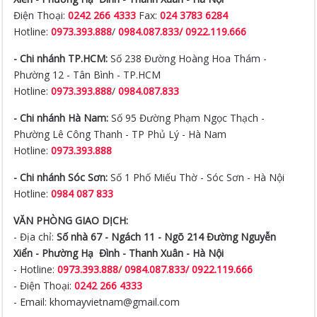
- Chi nhánh TP.HCM:
Số 238 Đường Hoàng Hoa Thám -
Phường 12 - Tân Bình - TP.HCM
Hotline:
0973.393.888
/
0984.087.833
- Chi nhánh Hà Nam:
Số 95 Đường Phạm Ngọc Thạch -
Phường Lê Công Thanh - TP Phủ Lý - Hà Nam
Hotline:
0973.393.888
- Chi nhánh Sóc Sơn:
Số 1 Phố Miếu Thờ - Sóc Sơn - Hà Nội
Hotline:
0984 087 833
VĂN PHÒNG GIAO DỊCH:
- Địa chỉ:
Số nhà 67 - Ngách 11 - Ngõ 214 Đường Nguyễn
Xiển -
Phường Hạ Đình - Thanh Xuân - Hà Nội
- Hotline:
0973.393.888
/
0984.087.833/ 0922.119.666
- Điện Thoại:
0242 266 4333
- Email: khomayvietnam@gmail.com
Mã số thuế:
0108586365 ngày cấp 14 tháng 01 năm 2019