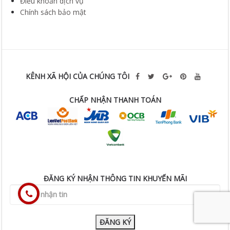
KÊNH XÃ HỘI CỦA CHÚNG TÔI
CHẤP NHẬN THANH TOÁN
ĐĂNG KÝ NHẬN THÔNG TIN KHUYẾN MÃI
ĐĂNG KÝ
Giấy phép kinh doanh số 0106479569 cấp ngày 12/3/2014
Bản quyền thuộc về Công Ty TNHH Sản Xuất và Thương Mại ATL