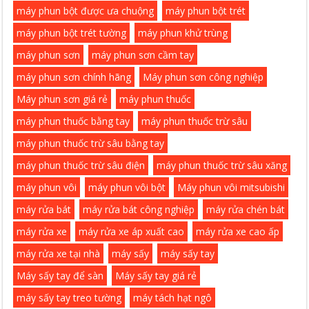
máy phun bột được ưa chuộng
máy phun bột trét
máy phun bột trét tường
máy phun khử trùng
máy phun sơn
máy phun sơn cầm tay
máy phun sơn chính hãng
Máy phun sơn công nghiệp
Máy phun sơn giá rẻ
máy phun thuốc
máy phun thuốc bằng tay
máy phun thuốc trừ sâu
máy phun thuốc trừ sâu bằng tay
máy phun thuốc trừ sâu điện
máy phun thuốc trừ sâu xăng
máy phun vôi
máy phun vôi bột
Máy phun vôi mitsubishi
máy rửa bát
máy rửa bát công nghiệp
máy rửa chén bát
máy rửa xe
máy rửa xe áp xuất cao
máy rửa xe cao ấp
máy rửa xe tại nhà
máy sấy
máy sấy tay
Máy sấy tay để sàn
Máy sấy tay giá rẻ
máy sấy tay treo tường
máy tách hạt ngô