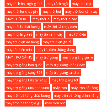
máy tách hạt ngô giá rẻ
máy tách ngô
máy thái thịt
máy thổi bụ chạy pin
máy thổi bụi
máy thổi bụi cầm tay
MÁY THỔI KHÍ
máy thổi lá
máy thổi lá cây
máy thổi lá chất lượng
máy thổi lá chạy điện
máy thổi lá giá rẻ
máy tỉa cành cây
máy tời điện
máy tời điện đa năng
máy tời điện giá rẻ
máy tời điện mini
máy tời điện thông dụng
MÁY TRỢ GẢING
máy trợ giảng
máy trợ giảng giá rẻ
máy trợ giảng hàn quốc
máy trợ giảng không dây
máy trợ giảng sony 898
máy trợ giảng takstar
máy trợ giảng takstar e126
máy trợ giảng tốt
máy trợ giảng unizone 9088
máy trộn
máy trộn bê tông
máy trộn bê tông chất lượng
máy trộn bê tông chính hãng
máy trộn bê tông là gì?
máy trộn bột