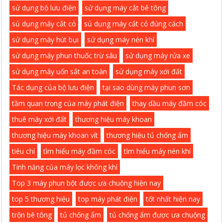
sử dụng bộ lưu điện
sử dụng máy cắt bê tông
sủ dụng máy cắt cỏ
sủ dụng máy cắt cỏ đúng cách
sử dụng máy hút bụi
sử dụng máy nén khí
sử dụng máy phun thuốc trừ sâu
sử dụng máy rửa xe
sử dụng máy uốn sắt an toàn
sử dụng máy xới đất
Tác dụng của bộ lưu điện
tại sao dùng máy phun sơn
tầm quan trọng của máy phát điện
thay dầu máy đầm cóc
thuê máy xới đất
thương hiệu máy khoan
thương hiệu máy khoan vít
thương hiệu tủ chống ẩm
tiêu chí
tìm hiểu máy đầm cóc
tìm hiểu máy nén khí
Tính năng của máy lọc không khí
Top 3 máy phun bột được ưa chuộng hiện nay
top 5 thương hiệu
top máy phát điện
tốt nhất hiện nay
trộn bê tông
tủ chống ẩm
tủ chống ẩm được ưa chuộng