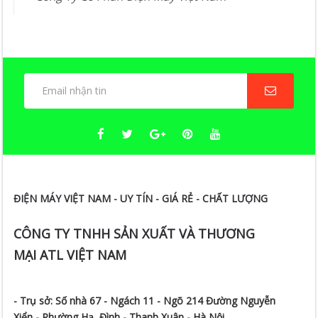
ĐIỆN MÁY VIỆT NAM - UY TÍN - GIÁ RẺ - CHẤT LƯỢNG
CÔNG TY TNHH SẢN XUẤT VÀ THƯƠNG
MẠI ATL VIỆT NAM
- Trụ sở:
Số nhà 67 - Ngách 11 - Ngõ 214 Đường Nguyễn
Xiển -
Phường Hạ Đình - Thanh Xuân - Hà Nội
Điện Thoại:
0242 266 4333
Fax:
024 3783 6284
Hotline:
0973.393.888
/
0984.087.833/ 0922.119.666