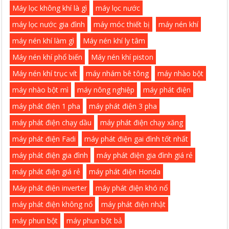
Máy lọc không khí là gì
máy lọc nước
máy lọc nước gia đình
máy móc thiết bị
máy nén khí
máy nén khí làm gì
Máy nén khí ly tâm
Máy nén khí phổ biến
Máy nén khí piston
Máy nén khí trục vít
máy nhám bê tông
máy nhào bột
máy nhào bột mì
máy nông nghiệp
máy phát điện
máy phát điện 1 pha
máy phát điện 3 pha
máy phát điện chạy dầu
máy phát điện chạy xăng
máy phát điện Fadi
máy phát điện gai đình tốt nhất
máy phát điện gia đình
máy phát điện gia đình giá rẻ
máy phát điện giá rẻ
máy phát điện Honda
Máy phát điện inverter
máy phát điện khó nổ
máy phát điện không nổ
máy phát điện nhật
máy phun bột
máy phun bột bả