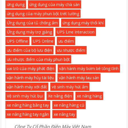
ứng dụng
ứng dụng của máy chà sàn
ứng dụng của máy phun bột trét tường
Ứng dụng của tủ chống ẩm
ứng dụng máy thổi khí
Ứng dụng máy trợ giảng
UPS Line Interaction
UPS Offline
UPS Online
ưu điểm
ưu điểm của bộ lưu điện
ưu nhược điểm
ưu nhược điểm của máy phun bột
vai trò của máy phát điện
vận hành máy bơm bê tông tĩnh
vận hành máy hủy tài liệu
vận hành máy lau sàn
vận hành máy xới đất
vệ sinh máy hút ẩm
Vệ sinh máy hút bụi
Xe nâng điện
xe nâng hàng
xe nâng hàng bằng tay
xe nâng hàng cũ
xe nâng hàng tay ngắn
xe nâng tay