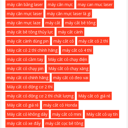
máy cân bằng laser
máy cân mực
may can muc laser
máy cân mực laser
máy cân mực laser là gì
máy cân mực laze
máy cắt
máy cắt bê tông
máy cắt bê tông thủy lực
máy cắt cành
máy cắt cành dùng pin
máy cắt cỏ
máy cắt cỏ 2 thì
Máy cắt cỏ 2 thì chính hãng
máy cắt cỏ 4 thì
máy cắt cỏ cầm tay
Máy cắt cỏ chạy điện
máy cắt cỏ chạy pin
Máy cắt cỏ chạy xăng
máy cắt cỏ chính hãng
máy cắt cỏ đeo vai
Máy cắt cỏ động cơ 2 thì
máy cắt cỏ động cơ 2 thì chất lượng
Máy cắt có giá rẻ
Máy cắt cỏ giá rẻ
máy cắt cỏ Honda
Máy cắt cỏ không dây
máy cắt cỏ mini
Máy cắt cỏ uy tín
máy cắt cỏ xe đẩy
máy cắt cọc bê tông