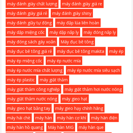
máy đánh giày chất lượng
máy đánh giày giá re
máy đánh giày giá rẻ
máy đánh giày shiny
máy đánh giầy tự động
máy đập lúa liên hoàn
máy dập miệng cốc
máy dập nắp ly
máy đóng nắp ly
máy đóng sách gáy xoắn
Máy đục bê tông
máy đục bê tông giá rẻ
máy đục bê tông makita
máy ép
máy ép miệng cốc
máy ép nước mía
máy ép nước mía chất lượng
máy ép nước mía siêu sạch
máy ép plastic
máy giặt thảm
máy giặt thảm công nghiệp
máy giặt thảm hơi nước nóng
máy giặt thảm nước nóng
máy gieo hạt
máy gieo hạt bằng tay
máy gieo hạy chính hãng
máy hái chè
máy hàn
máy hàn cơ khí
máy hàn điện
máy hàn hồ quang
Máy hàn MIG
máy hàn que