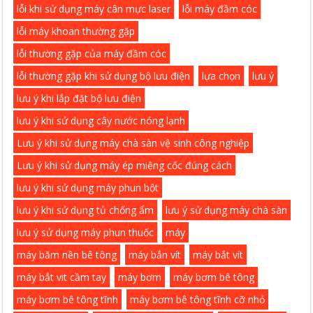
lỗi khi sử dụng máy cân mực laser
lỗi máy đầm cóc
lỗi máy khoan thường gặp
lỗi thường gặp của máy đầm cóc
lỗi thường gặp khi sử dụng bộ lưu điện
lựa chọn
lưu ý
lưu ý khi lắp đặt bộ lưu điện
lưu ý khi sử dụng cây nước nóng lạnh
Lưu ý khi sử dụng máy chà sàn vệ sinh công nghiệp
Lưu ý khi sử dụng máy ép miệng cốc đúng cách
lưu ý khi sử dụng máy phun bột
lưu ý khi sử dụng tủ chống ẩm
lưu ý sử dụng máy chà sàn
lưu ý sử dụng máy phun thuốc
máy
máy băm nền bê tông
máy bắn vít
máy bắt vít
máy bắt vit cầm tay
máy bơm
máy bơm bê tông
máy bơm bê tông tĩnh
máy bơm bê tông tĩnh cỡ nhỏ