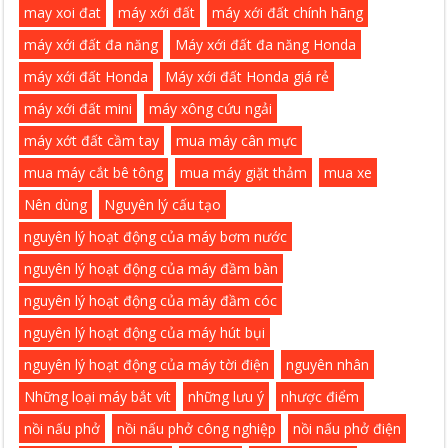
may xoi đat
máy xới đất
máy xới đất chính hãng
máy xới đất đa năng
Máy xới đất đa năng Honda
máy xới đất Honda
Máy xới đất Honda giá rẻ
máy xới đất mini
máy xông cứu ngải
máy xớt đất cầm tay
mua máy cân mực
mua máy cắt bê tông
mua máy giặt thảm
mua xe
Nên dùng
Nguyên lý cấu tạo
nguyên lý hoạt động của máy bơm nước
nguyên lý hoạt động của máy đầm bàn
nguyên lý hoạt động của máy đầm cóc
nguyên lý hoạt động của máy hút bụi
nguyên lý hoạt động của máy tời điện
nguyên nhân
Những loại máy bắt vít
những lưu ý
nhược điểm
nồi nấu phở
nồi nấu phở công nghiệp
nồi nấu phở điện