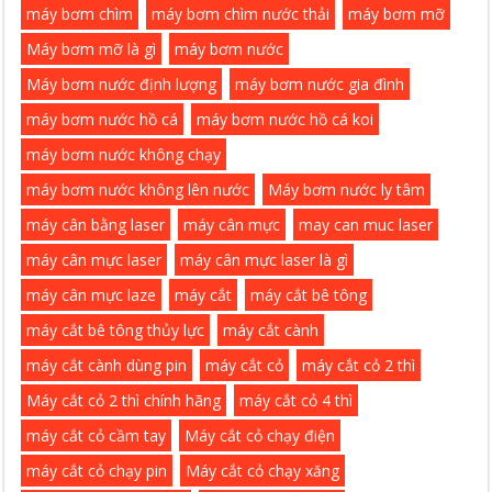
máy bơm chìm
máy bơm chìm nước thải
máy bơm mỡ
Máy bơm mỡ là gì
máy bơm nước
Máy bơm nước định lượng
máy bơm nước gia đình
máy bơm nước hồ cá
máy bơm nước hồ cá koi
máy bơm nước không chạy
máy bơm nước không lên nước
Máy bơm nước ly tâm
máy cân bằng laser
máy cân mực
may can muc laser
máy cân mực laser
máy cân mực laser là gì
máy cân mực laze
máy cắt
máy cắt bê tông
máy cắt bê tông thủy lực
máy cắt cành
máy cắt cành dùng pin
máy cắt cỏ
máy cắt cỏ 2 thì
Máy cắt cỏ 2 thì chính hãng
máy cắt cỏ 4 thì
máy cắt cỏ cầm tay
Máy cắt cỏ chạy điện
máy cắt cỏ chạy pin
Máy cắt cỏ chạy xăng