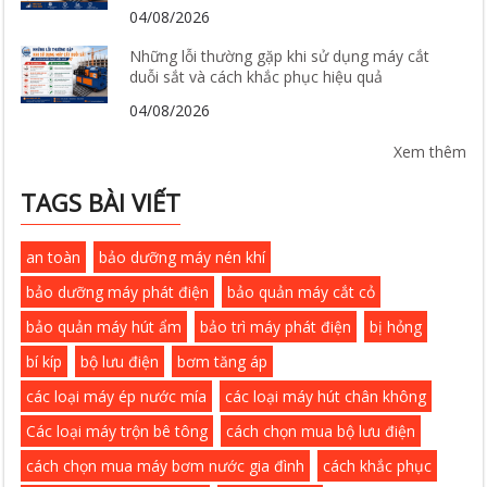
04/08/2026
Những lỗi thường gặp khi sử dụng máy cắt
duỗi sắt và cách khắc phục hiệu quả
04/08/2026
Xem thêm
TAGS BÀI VIẾT
an toàn
bảo dưỡng máy nén khí
bảo dưỡng máy phát điện
bảo quản máy cắt cỏ
bảo quản máy hút ẩm
bảo trì máy phát điện
bị hỏng
bí kíp
bộ lưu điện
bơm tăng áp
các loại máy ép nước mía
các loại máy hút chân không
Các loại máy trộn bê tông
cách chọn mua bộ lưu điện
cách chọn mua máy bơm nước gia đình
cách khắc phục