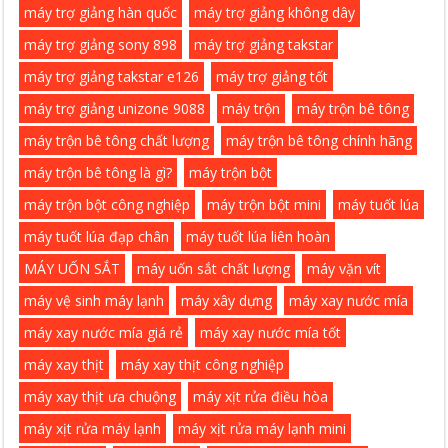
máy trợ giảng hàn quốc
máy trợ giảng không dây
máy trợ giảng sony 898
máy trợ giảng takstar
máy trợ giảng takstar e126
máy trợ giảng tốt
máy trợ giảng unizone 9088
máy trộn
máy trộn bê tông
máy trộn bê tông chất lượng
máy trộn bê tông chính hãng
máy trộn bê tông là gì?
máy trộn bột
máy trộn bột công nghiệp
máy trộn bột mini
máy tuốt lúa
máy tuốt lúa đạp chân
máy tuốt lúa liên hoàn
MÁY UỐN SẮT
máy uốn sắt chất lượng
máy vặn vít
máy vệ sinh máy lạnh
máy xây dựng
máy xay nước mía
máy xay nước mía giá rẻ
máy xay nước mía tốt
máy xay thịt
máy xay thịt công nghiệp
máy xay thịt ưa chuộng
máy xịt rửa điều hòa
máy xịt rửa máy lạnh
máy xịt rửa máy lạnh mini