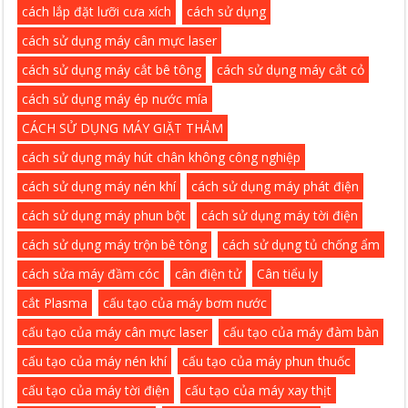
cách lắp đặt lưỡi cưa xích
cách sử dụng
cách sử dụng máy cân mực laser
cách sử dụng máy cắt bê tông
cách sử dụng máy cắt cỏ
cách sử dụng máy ép nước mía
CÁCH SỬ DỤNG MÁY GIẶT THẢM
cách sử dụng máy hút chân không công nghiệp
cách sử dụng máy nén khí
cách sử dụng máy phát điện
cách sử dụng máy phun bột
cách sử dụng máy tời điện
cách sử dụng máy trộn bê tông
cách sử dụng tủ chống ẩm
cách sửa máy đầm cóc
cân điện tử
Cân tiểu ly
cắt Plasma
cấu tạo của máy bơm nước
cấu tạo của máy cân mực laser
cấu tạo của máy đàm bàn
cấu tạo của máy nén khí
cấu tạo của máy phun thuốc
cấu tạo của máy tời điện
cấu tạo của máy xay thịt