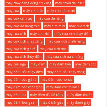
máy chạy bằng động cơ xăng
máy chiếu tia laser
máy cưa
máy cưa bàn
máy cưa bàn mini
máy cưa cầm tay
máy cưa đa năng
máy cưa đa năng mini
máy cưa mini
may cua xich
may cưa xích
máy cưa xích
máy cưa xích chạy điện
máy cưa xích chạy xăng
máy cưa xích chính hãng
máy cưa xích giá rẻ
máy cưa xích mini
máy cưa xích thụy điển
máy cưa xích ưa chuộng
máy cứu ngải
máy đầm
máy đầm bàn
máy đầm cóc
máy đầm cóc chạy điện
máy đầm cóc chạy xăng
máy đầm cóc giá rẻ
máy đầm cóc honda
máy đầm cóc không nổ
máy đầm cóc mikasa
máy đầm dùi
máy đầm dùi bê tông
máy đầm thước
máy đánh bóng sàn
máy đánh giày
máy đánh giầy