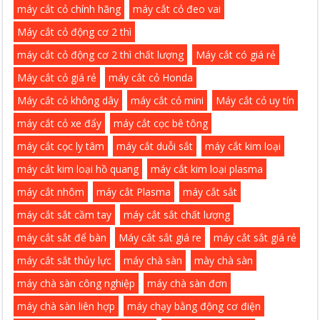
máy cắt cỏ chính hãng
máy cắt cỏ đeo vai
Máy cắt cỏ động cơ 2 thì
máy cắt cỏ động cơ 2 thì chất lượng
Máy cắt có giá rẻ
Máy cắt cỏ giá rẻ
máy cắt cỏ Honda
Máy cắt cỏ không dây
máy cắt cỏ mini
Máy cắt cỏ uy tín
máy cắt cỏ xe đẩy
máy cắt cọc bê tông
máy cắt cọc ly tâm
máy cắt duỗi sắt
máy cắt kim loại
máy cắt kim loại hồ quang
máy cắt kim loại plasma
máy cắt nhôm
máy cắt Plasma
máy cắt sắt
máy cắt sắt cầm tay
máy cắt sắt chất lượng
máy cắt sắt để bàn
Máy cắt sắt giá re
máy cắt sắt giá rẻ
máy cắt sắt thủy lực
máy chà sàn
mày chà sàn
máy chà sàn công nghiệp
máy chà sàn đơn
máy chà sàn liên hợp
máy chạy bằng động cơ điện