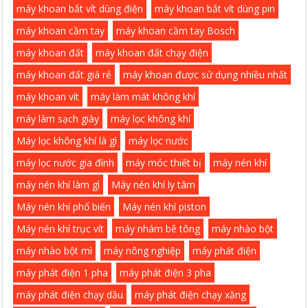
máy khoan bắt vít dùng điện
máy khoan bắt vít dùng pin
máy khoan cầm tay
máy khoan cầm tay Bosch
máy khoan đất
máy khoan đất chạy điện
máy khoan đất giá rẻ
máy khoan được sử dụng nhiều nhất
máy khoan vít
máy làm mát không khí
máy làm sạch giày
máy lọc không khí
Máy lọc không khí là gì
máy lọc nước
máy lọc nước gia đình
máy móc thiết bị
máy nén khí
máy nén khí làm gì
Máy nén khí ly tâm
Máy nén khí phổ biến
Máy nén khí piston
Máy nén khí trục vít
máy nhám bê tông
máy nhào bột
máy nhào bột mì
máy nông nghiệp
máy phát điện
máy phát điện 1 pha
máy phát điện 3 pha
máy phát điện chạy dầu
máy phát điện chạy xăng