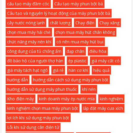
cấu tạo máy đầm cóc
Cấu tạo máy phun bột bả
Cấu tạo và nguyên lý hoạt động của máy phun bột bả
cây nước nóng lạnh
chất lượng
Chạy điện
Chạy xăng
chọn mua máy hái chè
chọn mua máy hút chân không
chức năng máy nén khí
có nên mua máy hút bụi
công dụng của tủ chống ẩm
đạp chân
điều hòa
đồ bảo hộ của người thợ hàn
ép plastic
giá máy cắt cỏ
giá máy tách hạt ngô
giá rẻ
hàn cơ khí
hiệu quả
hướng dẫn
hướng dẫn cách sử dụng máy phun bột
hướng dẫn sử dụng máy phun thuốc
khí nén
Kho điện máy
kinh doanh máy ép nước mía
kinh nghiệm
kinh nghiệm chọn mua máy phun bột
lắp đặt máy cưa xích
lợi ích khi sử dụng máy phun bột
Lỗi khi sử dụng cân điện tử