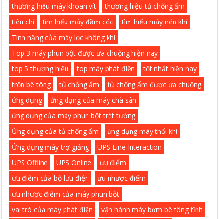
thương hiệu máy khoan vít
thương hiệu tủ chống ẩm
tiêu chí
tìm hiểu máy đầm cóc
tìm hiểu máy nén khí
Tính năng của máy lọc không khí
Top 3 máy phun bột được ưa chuộng hiện nay
top 5 thương hiệu
top máy phát điện
tốt nhất hiện nay
trộn bê tông
tủ chống ẩm
tủ chống ẩm được ưa chuộng
ứng dụng
ứng dụng của máy chà sàn
ứng dụng của máy phun bột trét tường
Ứng dụng của tủ chống ẩm
ứng dụng máy thổi khí
Ứng dụng máy trợ giảng
UPS Line Interaction
UPS Offline
UPS Online
ưu điểm
ưu điểm của bộ lưu điện
ưu nhược điểm
ưu nhược điểm của máy phun bột
vai trò của máy phát điện
vận hành máy bơm bê tông tĩnh