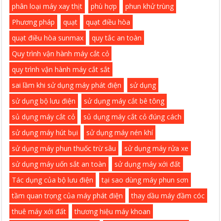
phân loại máy xay thịt
phù hợp
phun khử trùng
Phương pháp
quạt
quạt điều hòa
quạt điều hòa sunmax
quy tắc an toàn
Quy trình vận hành máy cắt cỏ
quy trình vận hành máy cắt sắt
sai lầm khi sử dụng máy phát điện
sử dụng
sử dụng bộ lưu điện
sử dụng máy cắt bê tông
sủ dụng máy cắt cỏ
sủ dụng máy cắt cỏ đúng cách
sử dụng máy hút bụi
sử dụng máy nén khí
sử dụng máy phun thuốc trừ sâu
sử dụng máy rửa xe
sử dụng máy uốn sắt an toàn
sử dụng máy xới đất
Tác dụng của bộ lưu điện
tại sao dùng máy phun sơn
tầm quan trọng của máy phát điện
thay dầu máy đầm cóc
thuê máy xới đất
thương hiệu máy khoan