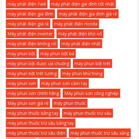
máy phát điện Fadi
máy phát điện gai đình tốt nhất
máy phát điện gia đình
máy phát điện gia đình giá rẻ
máy phát điện giá rẻ
máy phát điện Honda
Máy phát điện inverter
máy phát điện khó nổ
máy phát điện không nổ
máy phát điện nhật
máy phun bột
máy phun bột bả
máy phun bột được ưa chuộng
máy phun bột trét
máy phun bột trét tường
máy phun khử trùng
máy phun sơn
máy phun sơn cầm tay
máy phun sơn chính hãng
Máy phun sơn công nghiệp
Máy phun sơn giá rẻ
máy phun thuốc
máy phun thuốc bằng tay
máy phun thuốc trừ sâu
máy phun thuốc trừ sâu bằng tay
máy phun thuốc trừ sâu điện
máy phun thuốc trừ sâu xăng