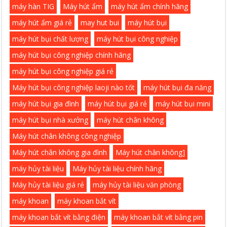
máy hàn TIG
Máy hút ẩm
máy hút ẩm chính hãng
máy hút ẩm giá rẻ
may hut bui
máy hút bụi
máy hút bụi chất lượng
máy hút bụi công nghiệp
máy hút bụi công nghiệp chính hãng
máy hút bụi công nghiệp giá rẻ
Máy hút bụi công nghiệp laoji nào tốt
máy hút bụi đa năng
máy hút bụi gia đình
máy hút bụi giá rẻ
máy hút bụi mini
máy hút bụi nhà xưởng
máy hút chân không
Máy hút chân không công nghiệp
Máy hút chân không gia đình
Máy hút chân không]
máy hủy tài liệu
Máy hủy tài liệu chính hãng
Máy hủy tài liệu giá rẻ
máy hủy tài liệu văn phòng
máy khoan
máy khoan bắt vít
máy khoan bắt vít bằng điện
máy khoan bắt vít bằng pin