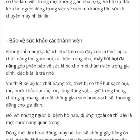
có thể làm việc trong một không gian nhà rộng. Và hỗ trợ đắc
lực cho người dùng trong việc vệ sinh mà không tốn sức di
chuyển máy nhiều lần.
- Bảo vệ sức khỏe các thành viên
Không chỉ mang lại lợi ích như trên mà đây còn là thiết bị có
chức năng thu gom bụi, rác bẩn trong nhà,
máy hút bụi đa
năng
góp phần bảo vệ sức khỏe cho mọi thành viên trong gia
đình, đặc biệt là trẻ nhỏ.
Với thiết kế bộ lọc chất lượng tốt, thiết bị có thể hút sạch bụi,
rác, nước thải, sợi vải, tóc, lông động vật,… giữ trong thùng
chứa giúp mang lại một không gian sinh hoạt sạch sẽ, thoáng
đãng cho gia đình.
Đối với những người bị bệnh hô hấp, dị ứng ngoài da thì đây là
một chức năng quan trọng.
Đồng thời, khi hoạt động, máy hút bụi sẽ không gây tiếng ồn
quá lớn nên không ảnh hưởng tới việc nghỉ ngơi hay học tập