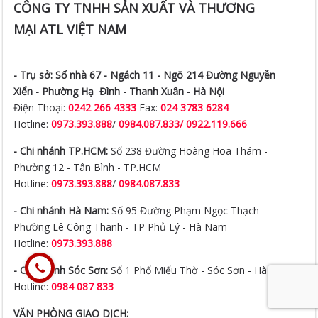
CÔNG TY TNHH SẢN XUẤT VÀ THƯƠNG
MẠI ATL VIỆT NAM
- Trụ sở:
Số nhà 67 - Ngách 11 - Ngõ 214 Đường Nguyễn
Xiển -
Phường Hạ Đình - Thanh Xuân - Hà Nội
Điện Thoại:
0242 266 4333
Fax:
024 3783 6284
Hotline:
0973.393.888
/
0984.087.833/ 0922.119.666
- Chi nhánh TP.HCM:
Số 238 Đường Hoàng Hoa Thám -
Phường 12 - Tân Bình - TP.HCM
Hotline:
0973.393.888
/
0984.087.833
- Chi nhánh Hà Nam:
Số 95 Đường Phạm Ngọc Thạch -
Phường Lê Công Thanh - TP Phủ Lý - Hà Nam
Hotline:
0973.393.888
- Chi nhánh Sóc Sơn:
Số 1 Phố Miếu Thờ - Sóc Sơn - Hà Nội
Hotline:
0984 087 833
VĂN PHÒNG GIAO DỊCH: