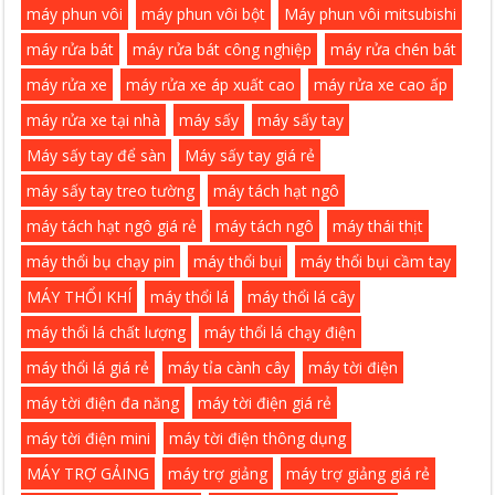
máy phun vôi
máy phun vôi bột
Máy phun vôi mitsubishi
máy rửa bát
máy rửa bát công nghiệp
máy rửa chén bát
máy rửa xe
máy rửa xe áp xuất cao
máy rửa xe cao ấp
máy rửa xe tại nhà
máy sấy
máy sấy tay
Máy sấy tay để sàn
Máy sấy tay giá rẻ
máy sấy tay treo tường
máy tách hạt ngô
máy tách hạt ngô giá rẻ
máy tách ngô
máy thái thịt
máy thổi bụ chạy pin
máy thổi bụi
máy thổi bụi cầm tay
MÁY THỔI KHÍ
máy thổi lá
máy thổi lá cây
máy thổi lá chất lượng
máy thổi lá chạy điện
máy thổi lá giá rẻ
máy tỉa cành cây
máy tời điện
máy tời điện đa năng
máy tời điện giá rẻ
máy tời điện mini
máy tời điện thông dụng
MÁY TRỢ GẢING
máy trợ giảng
máy trợ giảng giá rẻ