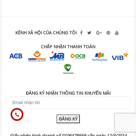
KÊNH XÃ HỘI CỦA CHÚNG TÔI
CHẤP NHẬN THANH TOÁN
ĐĂNG KÝ NHẬN THÔNG TIN KHUYẾN MÃI
ĐĂNG KÝ
Giấy phép kinh doanh số 0106479569 cấp ngày 12/3/2014