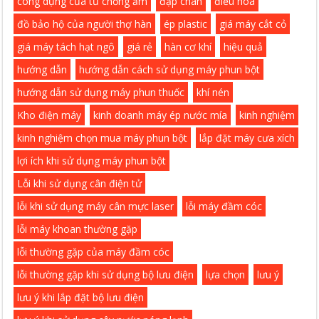
công dụng của tủ chống ẩm
đạp chân
điều hòa
đồ bảo hộ của người thợ hàn
ép plastic
giá máy cắt cỏ
giá máy tách hạt ngô
giá rẻ
hàn cơ khí
hiệu quả
hướng dẫn
hướng dẫn cách sử dụng máy phun bột
hướng dẫn sử dụng máy phun thuốc
khí nén
Kho điện máy
kinh doanh máy ép nước mía
kinh nghiệm
kinh nghiệm chọn mua máy phun bột
lắp đặt máy cưa xích
lợi ích khi sử dụng máy phun bột
Lỗi khi sử dụng cân điện tử
lỗi khi sử dụng máy cân mực laser
lỗi máy đầm cóc
lỗi máy khoan thường gặp
lỗi thường gặp của máy đầm cóc
lỗi thường gặp khi sử dụng bộ lưu điện
lựa chọn
lưu ý
lưu ý khi lắp đặt bộ lưu điện