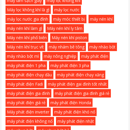
máy làm sạch giày
máy lọc không khí
Máy lọc không khí là gì
máy lọc nước
máy lọc nước gia đình
máy móc thiết bị
máy nén khí
máy nén khí làm gì
Máy nén khí ly tâm
Máy nén khí phổ biến
Máy nén khí piston
Máy nén khí trục vít
máy nhám bê tông
máy nhào bột
máy nhào bột mì
máy nông nghiệp
máy phát điện
máy phát điện 1 pha
máy phát điện 3 pha
máy phát điện chạy dầu
máy phát điện chạy xăng
máy phát điện Fadi
máy phát điện gai đình tốt nhất
máy phát điện gia đình
máy phát điện gia đình giá rẻ
máy phát điện giá rẻ
máy phát điện Honda
Máy phát điện inverter
máy phát điện khó nổ
máy phát điện không nổ
máy phát điện nhật