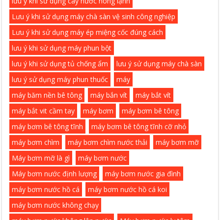
lưu ý khi sử dụng cây nước nóng lạnh
Lưu ý khi sử dụng máy chà sàn vệ sinh công nghiệp
Lưu ý khi sử dụng máy ép miệng cốc đúng cách
lưu ý khi sử dụng máy phun bột
lưu ý khi sử dụng tủ chống ẩm
lưu ý sử dụng máy chà sàn
lưu ý sử dụng máy phun thuốc
máy
máy băm nền bê tông
máy bắn vít
máy bắt vít
máy bắt vit cầm tay
máy bơm
máy bơm bê tông
máy bơm bê tông tĩnh
máy bơm bê tông tĩnh cỡ nhỏ
máy bơm chìm
máy bơm chìm nước thải
máy bơm mỡ
Máy bơm mỡ là gì
máy bơm nước
Máy bơm nước định lượng
máy bơm nước gia đình
máy bơm nước hồ cá
máy bơm nước hồ cá koi
máy bơm nước không chạy