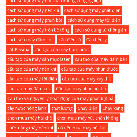
cách sử dụng máy hút chân không công nghiệp
cách sử dụng máy nén khí
cách sử dụng máy phát điện
cách sử dụng máy phun bột
cách sử dụng máy tời điện
cách sử dụng máy trộn bê tông
cách sử dụng tủ chống ẩm
cách sửa máy đầm cóc
cân điện tử
Cân tiểu ly
cắt Plasma
cấu tạo của máy bơm nước
cấu tạo của máy cân mực laser
cấu tạo của máy đàm bàn
cấu tạo của máy nén khí
cấu tạo của máy phun thuốc
cấu tạo của máy tời điện
cấu tạo của máy xay thịt
cấu tạo máy đầm cóc
Cấu tạo máy phun bột bả
Cấu tạo và nguyên lý hoạt động của máy phun bột bả
cây nước nóng lạnh
chất lượng
Chạy điện
Chạy xăng
chọn mua máy hái chè
chọn mua máy hút chân không
chức năng máy nén khí
có nên mua máy hút bụi