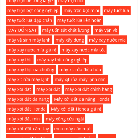
máy trộn bê tông là gì?
máy trộn bột
máy trộn bột công nghiệp
máy trộn bột mini
máy tuốt lúa
máy tuốt lúa đạp chân
máy tuốt lúa liên hoàn
MÁY UỐN SẮT
máy uốn sắt chất lượng
máy vặn vít
máy vệ sinh máy lạnh
máy xây dựng
máy xay nước mía
máy xay nước mía giá rẻ
máy xay nước mía tốt
máy xay thịt
máy xay thịt công nghiệp
máy xay thịt ưa chuộng
máy xịt rửa điều hòa
máy xịt rửa máy lạnh
máy xịt rửa máy lạnh mini
may xoi đat
máy xới đất
máy xới đất chính hãng
máy xới đất đa năng
Máy xới đất đa năng Honda
máy xới đất Honda
Máy xới đất Honda giá rẻ
máy xới đất mini
máy xông cứu ngải
máy xớt đất cầm tay
mua máy cân mực