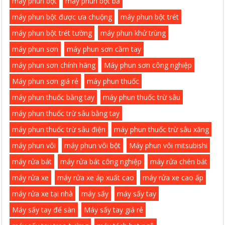
máy phun bột
máy phun bột bả
máy phun bột được ưa chuộng
máy phun bột trét
máy phun bột trét tường
máy phun khử trùng
máy phun sơn
máy phun sơn cầm tay
máy phun sơn chính hãng
Máy phun sơn công nghiệp
Máy phun sơn giá rẻ
máy phun thuốc
máy phun thuốc bằng tay
máy phun thuốc trừ sâu
máy phun thuốc trừ sâu bằng tay
máy phun thuốc trừ sâu điện
máy phun thuốc trừ sâu xăng
máy phun vôi
máy phun vôi bột
Máy phun vôi mitsubishi
máy rửa bát
máy rửa bát công nghiệp
máy rửa chén bát
máy rửa xe
máy rửa xe áp xuất cao
máy rửa xe cao ấp
máy rửa xe tại nhà
máy sấy
máy sấy tay
Máy sấy tay để sàn
Máy sấy tay giá rẻ