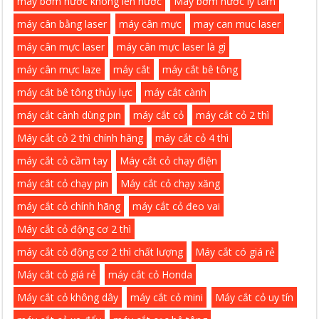
máy bơm nước không lên nước
Máy bơm nước ly tâm
máy cân bằng laser
máy cân mực
may can muc laser
máy cân mực laser
máy cân mực laser là gì
máy cân mực laze
máy cắt
máy cắt bê tông
máy cắt bê tông thủy lực
máy cắt cành
máy cắt cành dùng pin
máy cắt cỏ
máy cắt cỏ 2 thì
Máy cắt cỏ 2 thì chính hãng
máy cắt cỏ 4 thì
máy cắt cỏ cầm tay
Máy cắt cỏ chạy điện
máy cắt cỏ chạy pin
Máy cắt cỏ chạy xăng
máy cắt cỏ chính hãng
máy cắt cỏ đeo vai
Máy cắt cỏ động cơ 2 thì
máy cắt cỏ động cơ 2 thì chất lượng
Máy cắt có giá rẻ
Máy cắt cỏ giá rẻ
máy cắt cỏ Honda
Máy cắt cỏ không dây
máy cắt cỏ mini
Máy cắt cỏ uy tín