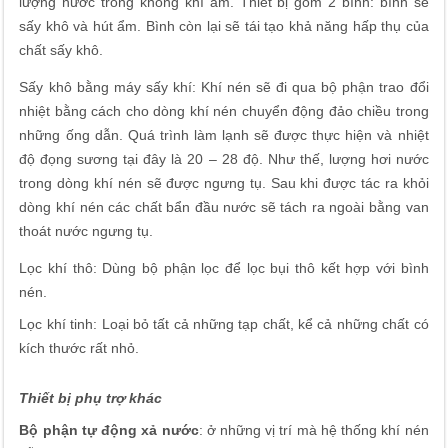
lượng nước trong không khí ẩm. Thiết bị gồm 2 bình: bình sẽ
sấy khô và hút ẩm. Bình còn lại sẽ tái tạo khả năng hấp thụ của
chất sấy khô.
Sấy khô bằng máy sấy khí: Khí nén sẽ đi qua bộ phận trao đổi
nhiệt bằng cách cho dòng khí nén chuyển động đảo chiều trong
những ống dẫn. Quá trình làm lạnh sẽ được thực hiện và nhiệt
độ đọng sương tại đây là 20 – 28 độ. Như thế, lượng hơi nước
trong dòng khí nén sẽ được ngưng tụ. Sau khi được tác ra khỏi
dòng khí nén các chất bẩn đầu nước sẽ tách ra ngoài bằng van
thoát nước ngưng tụ.
Lọc khí thô: Dùng bộ phận lọc để lọc bụi thô kết hợp với bình
nén.
Lọc khí tinh: Loại bỏ tất cả những tạp chất, kể cả những chất có
kích thước rất nhỏ.
Thiết bị phụ trợ khác
Bộ phận tự động xả nước
: ở những vị trí mà hệ thống khí nén