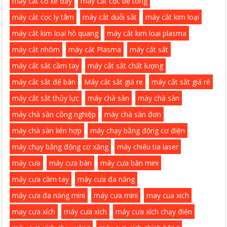
máy cắt cỏ xe đẩy
máy cắt cọc bê tông
máy cắt cọc ly tâm
máy cắt duỗi sắt
máy cắt kim loại
máy cắt kim loại hồ quang
máy cắt kim loại plasma
máy cắt nhôm
máy cắt Plasma
máy cắt sắt
máy cắt sắt cầm tay
máy cắt sắt chất lượng
máy cắt sắt để bàn
Máy cắt sắt giá re
máy cắt sắt giá rẻ
máy cắt sắt thủy lực
máy chà sàn
mày chà sàn
máy chà sàn công nghiệp
máy chà sàn đơn
máy chà sàn liên hợp
máy chạy bằng động cơ điện
máy chạy bằng động cơ xăng
máy chiếu tia laser
máy cưa
máy cưa bàn
máy cưa bàn mini
máy cưa cầm tay
máy cưa đa năng
máy cưa đa năng mini
máy cưa mini
may cua xich
may cưa xích
máy cưa xích
máy cưa xích chạy điện