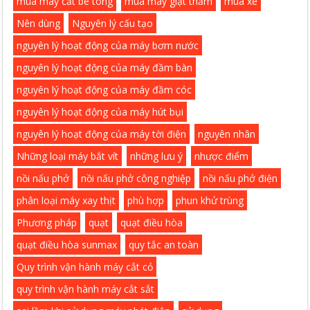
mua máy cắt bê tông
mua máy giặt thảm
mua xe
Nên dùng
Nguyên lý cấu tạo
nguyên lý hoạt động của máy bơm nước
nguyên lý hoạt động của máy đầm bàn
nguyên lý hoạt động của máy đầm cóc
nguyên lý hoạt động của máy hút bụi
nguyên lý hoạt động của máy tời điện
nguyên nhân
Những loại máy bắt vít
những lưu ý
nhược điểm
nồi nấu phở
nồi nấu phở công nghiệp
nồi nấu phở điện
phân loại máy xay thịt
phù hợp
phun khử trùng
Phương pháp
quạt
quạt điều hòa
quạt điều hòa sunmax
quy tắc an toàn
Quy trình vận hành máy cắt cỏ
quy trình vận hành máy cắt sắt