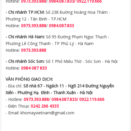
Hotline:
0973.393.888
/
0984.087.833/ 0922.119.666
- Chi nhánh TP.HCM:
Số 238 Đường Hoàng Hoa Thám -
Phường 12 - Tân Bình - TP.HCM
Hotline:
0973.393.888
/
0984.087.833
- Chi nhánh Hà Nam:
Số 95 Đường Phạm Ngọc Thạch -
Phường Lê Công Thanh - TP Phủ Lý - Hà Nam
Hotline:
0973.393.888
- Chi nhánh Sóc Sơn:
Số 1 Phố Miếu Thờ - Sóc Sơn - Hà Nội
Hotline:
0984 087 833
VĂN PHÒNG GIAO DỊCH:
- Địa chỉ:
Số nhà 67 - Ngách 11 - Ngõ 214 Đường Nguyễn
Xiển -
Phường Hạ Đình - Thanh Xuân - Hà Nội
- Hotline:
0973.393.888
/
0984.087.833/ 0922.119.666
- Điện Thoại:
0242 266 4333
- Email: khomayvietnam@gmail.com