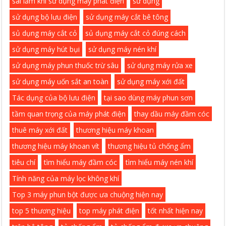
sai lầm khi sử dụng máy phát điện
sử dụng
sử dụng bộ lưu điện
sử dụng máy cắt bê tông
sủ dụng máy cắt cỏ
sủ dụng máy cắt cỏ đúng cách
sử dụng máy hút bụi
sử dụng máy nén khí
sử dụng máy phun thuốc trừ sâu
sử dụng máy rửa xe
sử dụng máy uốn sắt an toàn
sử dụng máy xới đất
Tác dụng của bộ lưu điện
tại sao dùng máy phun sơn
tầm quan trọng của máy phát điện
thay dầu máy đầm cóc
thuê máy xới đất
thương hiệu máy khoan
thương hiệu máy khoan vít
thương hiệu tủ chống ẩm
tiêu chí
tìm hiểu máy đầm cóc
tìm hiểu máy nén khí
Tính năng của máy lọc không khí
Top 3 máy phun bột được ưa chuộng hiện nay
top 5 thương hiệu
top máy phát điện
tốt nhất hiện nay