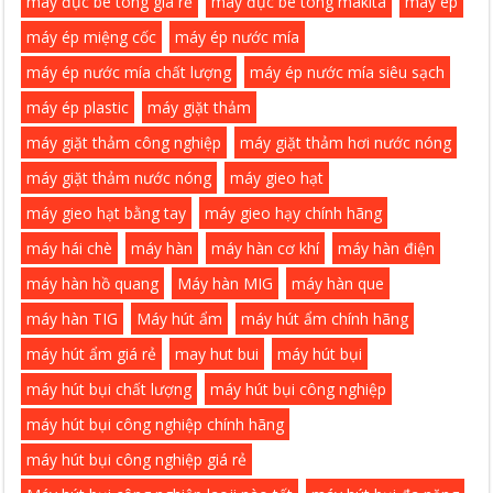
máy đục bê tông giá rẻ
máy đục bê tông makita
máy ép
máy ép miệng cốc
máy ép nước mía
máy ép nước mía chất lượng
máy ép nước mía siêu sạch
máy ép plastic
máy giặt thảm
máy giặt thảm công nghiệp
máy giặt thảm hơi nước nóng
máy giặt thảm nước nóng
máy gieo hạt
máy gieo hạt bằng tay
máy gieo hạy chính hãng
máy hái chè
máy hàn
máy hàn cơ khí
máy hàn điện
máy hàn hồ quang
Máy hàn MIG
máy hàn que
máy hàn TIG
Máy hút ẩm
máy hút ẩm chính hãng
máy hút ẩm giá rẻ
may hut bui
máy hút bụi
máy hút bụi chất lượng
máy hút bụi công nghiệp
máy hút bụi công nghiệp chính hãng
máy hút bụi công nghiệp giá rẻ