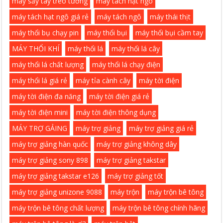
máy sấy tay treo tường
máy tách hạt ngô
máy tách hạt ngô giá rẻ
máy tách ngô
máy thái thịt
máy thổi bụ chạy pin
máy thổi bụi
máy thổi bụi cầm tay
MÁY THỔI KHÍ
máy thổi lá
máy thổi lá cây
máy thổi lá chất lượng
máy thổi lá chạy điện
máy thổi lá giá rẻ
máy tỉa cành cây
máy tời điện
máy tời điện đa năng
máy tời điện giá rẻ
máy tời điện mini
máy tời điện thông dụng
MÁY TRỢ GẢING
máy trợ giảng
máy trợ giảng giá rẻ
máy trợ giảng hàn quốc
máy trợ giảng không dây
máy trợ giảng sony 898
máy trợ giảng takstar
máy trợ giảng takstar e126
máy trợ giảng tốt
máy trợ giảng unizone 9088
máy trộn
máy trộn bê tông
máy trộn bê tông chất lượng
máy trộn bê tông chính hãng