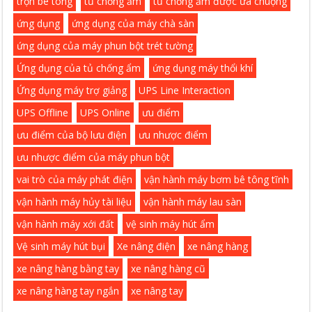
trộn bê tông
tủ chống ẩm
tủ chống ẩm được ưa chuộng
ứng dụng
ứng dụng của máy chà sàn
ứng dụng của máy phun bột trét tường
Ứng dụng của tủ chống ẩm
ứng dụng máy thổi khí
Ứng dụng máy trợ giảng
UPS Line Interaction
UPS Offline
UPS Online
ưu điểm
ưu điểm của bộ lưu điện
ưu nhược điểm
ưu nhược điểm của máy phun bột
vai trò của máy phát điện
vận hành máy bơm bê tông tĩnh
vận hành máy hủy tài liệu
vận hành máy lau sàn
vận hành máy xới đất
vệ sinh máy hút ẩm
Vệ sinh máy hút bụi
Xe nâng điện
xe nâng hàng
xe nâng hàng bằng tay
xe nâng hàng cũ
xe nâng hàng tay ngắn
xe nâng tay