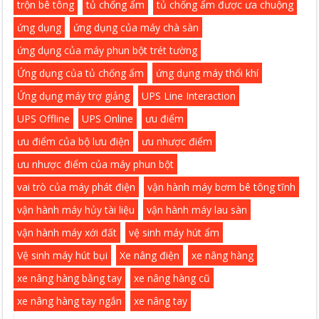
trộn bê tông
tủ chống ẩm
tủ chống ẩm được ưa chuộng
ứng dụng
ứng dụng của máy chà sàn
ứng dụng của máy phun bột trét tường
Ứng dụng của tủ chống ẩm
ứng dụng máy thổi khí
Ứng dụng máy trợ giảng
UPS Line Interaction
UPS Offline
UPS Online
ưu điểm
ưu điểm của bộ lưu điện
ưu nhược điểm
ưu nhược điểm của máy phun bột
vai trò của máy phát điện
vận hành máy bơm bê tông tĩnh
vận hành máy hủy tài liệu
vận hành máy lau sàn
vận hành máy xới đất
vệ sinh máy hút ẩm
Vệ sinh máy hút bụi
Xe nâng điện
xe nâng hàng
xe nâng hàng bằng tay
xe nâng hàng cũ
xe nâng hàng tay ngắn
xe nâng tay