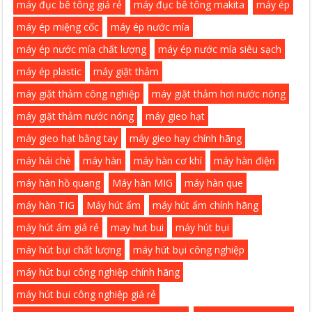
máy đục bê tông giá rẻ
máy đục bê tông makita
máy ép
máy ép miệng cốc
máy ép nước mía
máy ép nước mía chất lượng
máy ép nước mía siêu sạch
máy ép plastic
máy giặt thảm
máy giặt thảm công nghiệp
máy giặt thảm hơi nước nóng
máy giặt thảm nước nóng
máy gieo hạt
máy gieo hạt bằng tay
máy gieo hạy chính hãng
máy hái chè
máy hàn
máy hàn cơ khí
máy hàn điện
máy hàn hồ quang
Máy hàn MIG
máy hàn que
máy hàn TIG
Máy hút ẩm
máy hút ẩm chính hãng
máy hút ẩm giá rẻ
may hut bui
máy hút bụi
máy hút bụi chất lượng
máy hút bụi công nghiệp
máy hút bụi công nghiệp chính hãng
máy hút bụi công nghiệp giá rẻ