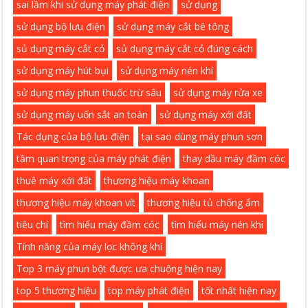
sai lầm khi sử dụng máy phát điện
sử dụng
sử dụng bộ lưu điện
sử dụng máy cắt bê tông
sủ dụng máy cắt cỏ
sủ dụng máy cắt cỏ đúng cách
sử dụng máy hút bụi
sử dụng máy nén khí
sử dụng máy phun thuốc trừ sâu
sử dụng máy rửa xe
sử dụng máy uốn sắt an toàn
sử dụng máy xới đất
Tác dụng của bộ lưu điện
tại sao dùng máy phun sơn
tầm quan trọng của máy phát điện
thay dầu máy đầm cóc
thuê máy xới đất
thương hiệu máy khoan
thương hiệu máy khoan vít
thương hiệu tủ chống ẩm
tiêu chí
tìm hiểu máy đầm cóc
tìm hiểu máy nén khí
Tính năng của máy lọc không khí
Top 3 máy phun bột được ưa chuộng hiện nay
top 5 thương hiệu
top máy phát điện
tốt nhất hiện nay