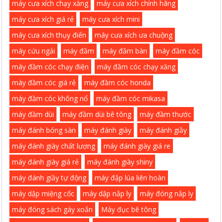
máy cưa xích chạy xăng
máy cưa xích chính hãng
máy cưa xích giá rẻ
máy cưa xích mini
máy cưa xích thụy điển
máy cưa xích ưa chuộng
máy cứu ngải
máy đầm
máy đầm bàn
máy đầm cóc
máy đầm cóc chạy điện
máy đầm cóc chạy xăng
máy đầm cóc giá rẻ
máy đầm cóc honda
máy đầm cóc không nổ
máy đầm cóc mikasa
máy đầm dùi
máy đầm dùi bê tông
máy đầm thước
máy đánh bóng sàn
máy đánh giày
máy đánh giầy
máy đánh giày chất lượng
máy đánh giày giá re
máy đánh giày giá rẻ
máy đánh giày shiny
máy đánh giầy tự động
máy đập lúa liên hoàn
máy dập miệng cốc
máy dập nắp ly
máy đóng nắp ly
máy đóng sách gáy xoắn
Máy đục bê tông