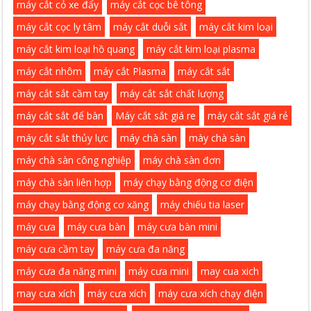
máy cắt cỏ xe đẩy
máy cắt cọc bê tông
máy cắt cọc ly tâm
máy cắt duỗi sắt
máy cắt kim loại
máy cắt kim loại hồ quang
máy cắt kim loại plasma
máy cắt nhôm
máy cắt Plasma
máy cắt sắt
máy cắt sắt cầm tay
máy cắt sắt chất lượng
máy cắt sắt để bàn
Máy cắt sắt giá re
máy cắt sắt giá rẻ
máy cắt sắt thủy lực
máy chà sàn
mày chà sàn
máy chà sàn công nghiệp
máy chà sàn đơn
máy chà sàn liên hợp
máy chạy bằng động cơ điện
máy chạy bằng động cơ xăng
máy chiếu tia laser
máy cưa
máy cưa bàn
máy cưa bàn mini
máy cưa cầm tay
máy cưa đa năng
máy cưa đa năng mini
máy cưa mini
may cua xich
may cưa xích
máy cưa xích
máy cưa xích chạy điện