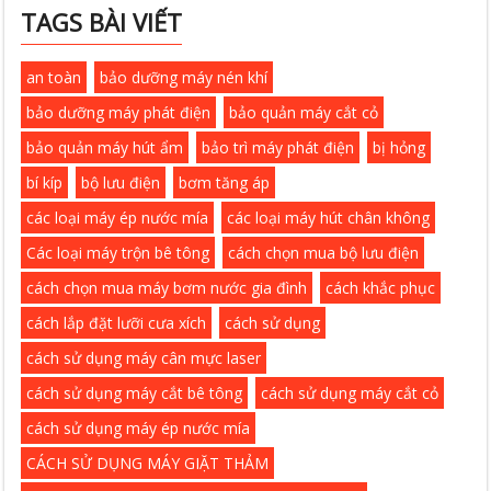
TAGS BÀI VIẾT
an toàn
bảo dưỡng máy nén khí
bảo dưỡng máy phát điện
bảo quản máy cắt cỏ
bảo quản máy hút ẩm
bảo trì máy phát điện
bị hỏng
bí kíp
bộ lưu điện
bơm tăng áp
các loại máy ép nước mía
các loại máy hút chân không
Các loại máy trộn bê tông
cách chọn mua bộ lưu điện
cách chọn mua máy bơm nước gia đình
cách khắc phục
cách lắp đặt lưỡi cưa xích
cách sử dụng
cách sử dụng máy cân mực laser
cách sử dụng máy cắt bê tông
cách sử dụng máy cắt cỏ
cách sử dụng máy ép nước mía
CÁCH SỬ DỤNG MÁY GIẶT THẢM