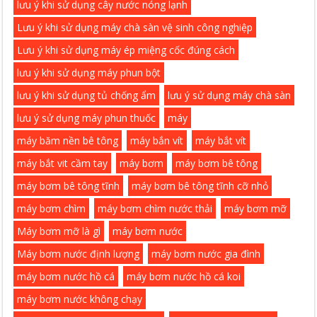
lưu ý khi sử dụng cây nước nóng lạnh
Lưu ý khi sử dụng máy chà sàn vệ sinh công nghiệp
Lưu ý khi sử dụng máy ép miệng cốc đúng cách
lưu ý khi sử dụng máy phun bột
lưu ý khi sử dụng tủ chống ẩm
lưu ý sử dụng máy chà sàn
lưu ý sử dụng máy phun thuốc
máy
máy băm nền bê tông
máy bắn vít
máy bắt vít
máy bắt vit cầm tay
máy bơm
máy bơm bê tông
máy bơm bê tông tĩnh
máy bơm bê tông tĩnh cỡ nhỏ
máy bơm chìm
máy bơm chìm nước thải
máy bơm mỡ
Máy bơm mỡ là gì
máy bơm nước
Máy bơm nước định lượng
máy bơm nước gia đình
máy bơm nước hồ cá
máy bơm nước hồ cá koi
máy bơm nước không chạy