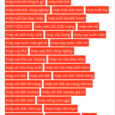
máy trộn bê tông là gì?
máy trộn bột
máy trộn bột công nghiệp
máy trộn bột mini
máy tuốt lúa
máy tuốt lúa đạp chân
máy tuốt lúa liên hoàn
MÁY UỐN SẮT
máy uốn sắt chất lượng
máy vặn vít
máy vệ sinh máy lạnh
máy xây dựng
máy xay nước mía
máy xay nước mía giá rẻ
máy xay nước mía tốt
máy xay thịt
máy xay thịt công nghiệp
máy xay thịt ưa chuộng
máy xịt rửa điều hòa
máy xịt rửa máy lạnh
máy xịt rửa máy lạnh mini
may xoi đat
máy xới đất
máy xới đất chính hãng
máy xới đất đa năng
Máy xới đất đa năng Honda
máy xới đất Honda
Máy xới đất Honda giá rẻ
máy xới đất mini
máy xông cứu ngải
máy xớt đất cầm tay
mua máy cân mực