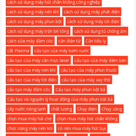
cách sử dụng máy hút chân không công nghiệp
cách sử dụng máy nén khí
cách sử dụng máy phát điện
cách sử dụng máy phun bột
cách sử dụng máy tời điện
cách sử dụng máy trộn bê tông
cách sử dụng tủ chống ẩm
cách sửa máy đầm cóc
cân điện tử
Cân tiểu ly
cắt Plasma
cấu tạo của máy bơm nước
cấu tạo của máy cân mực laser
cấu tạo của máy đàm bàn
cấu tạo của máy nén khí
cấu tạo của máy phun thuốc
cấu tạo của máy tời điện
cấu tạo của máy xay thịt
cấu tạo máy đầm cóc
Cấu tạo máy phun bột bả
Cấu tạo và nguyên lý hoạt động của máy phun bột bả
cây nước nóng lạnh
chất lượng
Chạy điện
Chạy xăng
chọn mua máy hái chè
chọn mua máy hút chân không
chức năng máy nén khí
có nên mua máy hút bụi