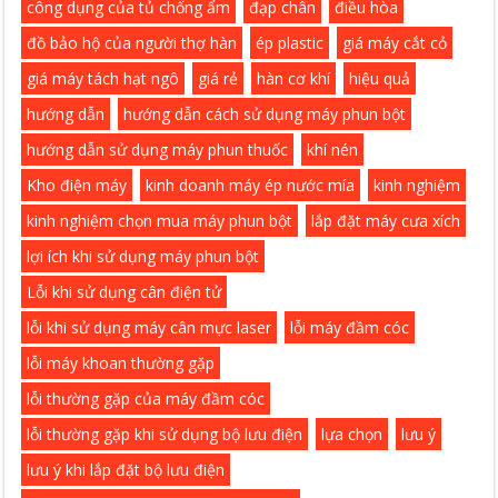
công dụng của tủ chống ẩm
đạp chân
điều hòa
đồ bảo hộ của người thợ hàn
ép plastic
giá máy cắt cỏ
giá máy tách hạt ngô
giá rẻ
hàn cơ khí
hiệu quả
hướng dẫn
hướng dẫn cách sử dụng máy phun bột
hướng dẫn sử dụng máy phun thuốc
khí nén
Kho điện máy
kinh doanh máy ép nước mía
kinh nghiệm
kinh nghiệm chọn mua máy phun bột
lắp đặt máy cưa xích
lợi ích khi sử dụng máy phun bột
Lỗi khi sử dụng cân điện tử
lỗi khi sử dụng máy cân mực laser
lỗi máy đầm cóc
lỗi máy khoan thường gặp
lỗi thường gặp của máy đầm cóc
lỗi thường gặp khi sử dụng bộ lưu điện
lựa chọn
lưu ý
lưu ý khi lắp đặt bộ lưu điện