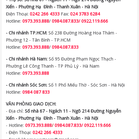
Xiển -
Phường Hạ Đình - Thanh Xuân - Hà Nội
Điện Thoại:
0242 266 4333
Fax:
024 3783 6284
Hotline:
0973.393.888
/
0984.087.833/ 0922.119.666
- Chi nhánh TP.HCM:
Số 238 Đường Hoàng Hoa Thám -
Phường 12 - Tân Bình - TP.HCM
Hotline:
0973.393.888
/
0984.087.833
- Chi nhánh Hà Nam:
Số 95 Đường Phạm Ngọc Thạch -
Phường Lê Công Thanh - TP Phủ Lý - Hà Nam
Hotline:
0973.393.888
- Chi nhánh Sóc Sơn:
Số 1 Phố Miếu Thờ - Sóc Sơn - Hà Nội
Hotline:
0984 087 833
VĂN PHÒNG GIAO DỊCH:
- Địa chỉ:
Số nhà 67 - Ngách 11 - Ngõ 214 Đường Nguyễn
Xiển -
Phường Hạ Đình - Thanh Xuân - Hà Nội
- Hotline:
0973.393.888
/
0984.087.833/ 0922.119.666
- Điện Thoại:
0242 266 4333