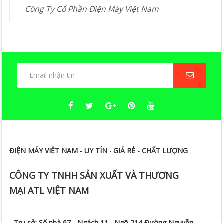
Công Ty Cổ Phần Điện Máy Việt Nam
ĐIỆN MÁY VIỆT NAM - UY TÍN - GIÁ RẺ - CHẤT LƯỢNG
CÔNG TY TNHH SẢN XUẤT VÀ THƯƠNG
MẠI ATL VIỆT NAM
- Trụ sở:
Số nhà 67 - Ngách 11 - Ngõ 214 Đường Nguyễn