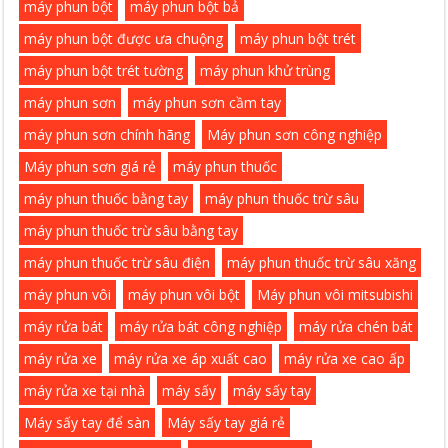
máy phun bột
máy phun bột bả
máy phun bột được ưa chuộng
máy phun bột trét
máy phun bột trét tường
máy phun khử trùng
máy phun sơn
máy phun sơn cầm tay
máy phun sơn chính hãng
Máy phun sơn công nghiệp
Máy phun sơn giá rẻ
máy phun thuốc
máy phun thuốc bằng tay
máy phun thuốc trừ sâu
máy phun thuốc trừ sâu bằng tay
máy phun thuốc trừ sâu điện
máy phun thuốc trừ sâu xăng
máy phun vôi
máy phun vôi bột
Máy phun vôi mitsubishi
máy rửa bát
máy rửa bát công nghiệp
máy rửa chén bát
máy rửa xe
máy rửa xe áp xuất cao
máy rửa xe cao ấp
máy rửa xe tại nhà
máy sấy
máy sấy tay
Máy sấy tay để sàn
Máy sấy tay giá rẻ