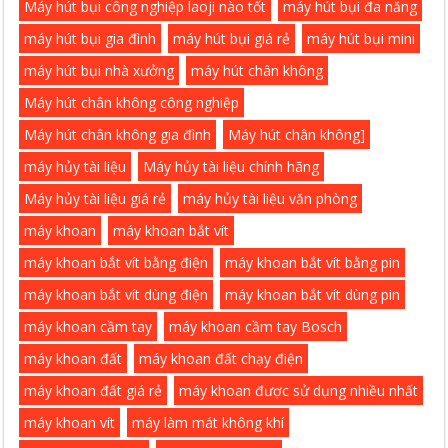
Máy hút bụi công nghiệp laoji nào tốt
máy hút bụi đa năng
máy hút bụi gia đình
máy hút bụi giá rẻ
máy hút bụi mini
máy hút bụi nhà xưởng
máy hút chân không
Máy hút chân không công nghiệp
Máy hút chân không gia đình
Máy hút chân không]
máy hủy tài liệu
Máy hủy tài liệu chính hãng
Máy hủy tài liệu giá rẻ
máy hủy tài liệu văn phòng
máy khoan
máy khoan bắt vít
máy khoan bắt vít bằng điện
máy khoan bắt vít bằng pin
máy khoan bắt vít dùng điện
máy khoan bắt vít dùng pin
máy khoan cầm tay
máy khoan cầm tay Bosch
máy khoan đất
máy khoan đất chạy điện
máy khoan đất giá rẻ
máy khoan được sử dụng nhiều nhất
máy khoan vít
máy làm mát không khí