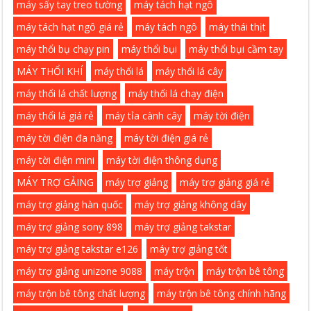
máy sấy tay treo tường
máy tách hạt ngô
máy tách hạt ngô giá rẻ
máy tách ngô
máy thái thịt
máy thổi bụ chạy pin
máy thổi bụi
máy thổi bụi cầm tay
MÁY THỔI KHÍ
máy thổi lá
máy thổi lá cây
máy thổi lá chất lượng
máy thổi lá chạy điện
máy thổi lá giá rẻ
máy tỉa cành cây
máy tời điện
máy tời điện đa năng
máy tời điện giá rẻ
máy tời điện mini
máy tời điện thông dụng
MÁY TRỢ GẢING
máy trợ giảng
máy trợ giảng giá rẻ
máy trợ giảng hàn quốc
máy trợ giảng không dây
máy trợ giảng sony 898
máy trợ giảng takstar
máy trợ giảng takstar e126
máy trợ giảng tốt
máy trợ giảng unizone 9088
máy trộn
máy trộn bê tông
máy trộn bê tông chất lượng
máy trộn bê tông chính hãng