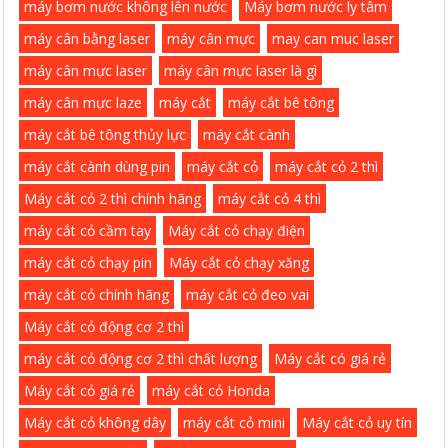
máy bơm nước không lên nước
Máy bơm nước ly tâm
máy cân bằng laser
máy cân mực
may can muc laser
máy cân mực laser
máy cân mực laser là gì
máy cân mực laze
máy cắt
máy cắt bê tông
máy cắt bê tông thủy lực
máy cắt cành
máy cắt cành dùng pin
máy cắt cỏ
máy cắt cỏ 2 thì
Máy cắt cỏ 2 thì chính hãng
máy cắt cỏ 4 thì
máy cắt cỏ cầm tay
Máy cắt cỏ chạy điện
máy cắt cỏ chạy pin
Máy cắt cỏ chạy xăng
máy cắt cỏ chính hãng
máy cắt cỏ đeo vai
Máy cắt cỏ động cơ 2 thì
máy cắt cỏ động cơ 2 thì chất lượng
Máy cắt có giá rẻ
Máy cắt cỏ giá rẻ
máy cắt cỏ Honda
Máy cắt cỏ không dây
máy cắt cỏ mini
Máy cắt cỏ uy tín