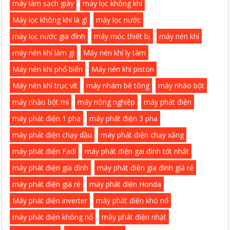
máy làm sạch giày
máy lọc không khí
Máy lọc không khí là gì
máy lọc nước
máy lọc nước gia đình
máy móc thiết bị
máy nén khí
máy nén khí làm gì
Máy nén khí ly tâm
Máy nén khí phổ biến
Máy nén khí piston
Máy nén khí trục vít
máy nhám bê tông
máy nhào bột
máy nhào bột mì
máy nông nghiệp
máy phát điện
máy phát điện 1 pha
máy phát điện 3 pha
máy phát điện chạy dầu
máy phát điện chạy xăng
máy phát điện Fadi
máy phát điện gai đình tốt nhất
máy phát điện gia đình
máy phát điện gia đình giá rẻ
máy phát điện giá rẻ
máy phát điện Honda
Máy phát điện inverter
máy phát điện khó nổ
máy phát điện không nổ
máy phát điện nhật