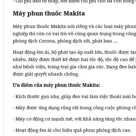
- Chi phí đầu tư thấp, tiết kiệm chi phí cho bà con nông
Máy phun thuốc Makita
Máy phun thuốc Makita nói riêng và các loại máy phun
nghiệp thì còn có vai trò vô cùng quan trọng trong cô
phòng dịch Corona, phòng dịch sởi, phát ban …
Hoạt động êm ái, bộ phát tạo áp suất lớn, thuốc được tạ
nhiều. Máy được thiết kế được hai tốc độ, tốc độ cao để
như bệnh viện, trang trại gia cầm gia súc. Dạng đeo ba
được giải quyết nhanh chống.
Ưu điểm của máy phun thuốc Makita:
- Kích thước gọn nhẹ, giúp đeo vai làm việc thoải mái h
- Máy được ứng dụng rộng rãi trong công cuộc phòng ch
- Máy có động cơ mạnh mẽ, với khả năng tăng tốc nhan
- Hoạt động êm ái cho hiệu quả phun phòng dịch cao.