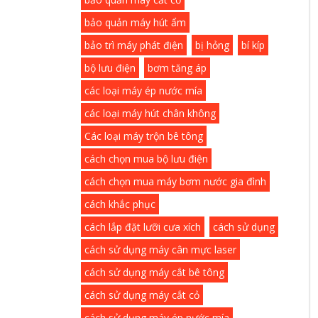
bảo quản máy hút ẩm
bảo trì máy phát điện
bị hỏng
bí kíp
bộ lưu điện
bơm tăng áp
các loại máy ép nước mía
các loại máy hút chân không
Các loại máy trộn bê tông
cách chọn mua bộ lưu điện
cách chọn mua máy bơm nước gia đình
cách khắc phục
cách lắp đặt lưỡi cưa xích
cách sử dụng
cách sử dụng máy cân mực laser
cách sử dụng máy cắt bê tông
cách sử dụng máy cắt cỏ
cách sử dụng máy ép nước mía