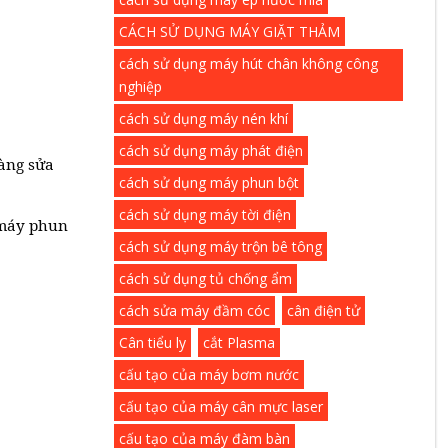
CÁCH SỬ DỤNG MÁY GIẶT THẢM
cách sử dụng máy hút chân không công
nghiệp
cách sử dụng máy nén khí
cách sử dụng máy phát điện
dàng sửa
cách sử dụng máy phun bột
cách sử dụng máy tời điện
 máy phun
cách sử dụng máy trộn bê tông
cách sử dụng tủ chống ẩm
cách sửa máy đầm cóc
cân điện tử
Cân tiểu ly
cắt Plasma
cấu tạo của máy bơm nước
cấu tạo của máy cân mực laser
cấu tạo của máy đàm bàn