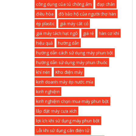
công dụng của tủ chống ẩm
đạp chân
điều hòa
đồ bảo hộ của người thợ hàn
ép plastic
giá máy cắt cỏ
giá máy tách hạt ngô
giá rẻ
hàn cơ khí
hiệu quả
hướng dẫn
hướng dẫn cách sử dụng máy phun bột
hướng dẫn sử dụng máy phun thuốc
khí nén
Kho điện máy
kinh doanh máy ép nước mía
kinh nghiệm
kinh nghiệm chọn mua máy phun bột
lắp đặt máy cưa xích
lợi ích khi sử dụng máy phun bột
Lỗi khi sử dụng cân điện tử