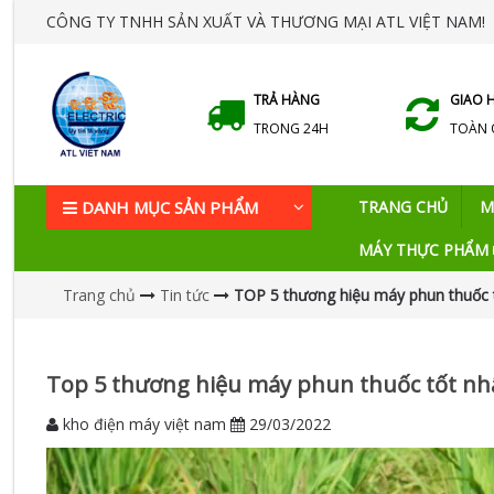
CÔNG TY TNHH SẢN XUẤT VÀ THƯƠNG MẠI ATL VIỆT NAM!
TRẢ HÀNG
GIAO 
TRONG 24H
TOÀN
DANH MỤC SẢN PHẨM
TRANG CHỦ
M
MÁY THỰC PHẨM
Trang chủ
Tin tức
TOP 5 thương hiệu máy phun thuốc t
Top 5 thương hiệu máy phun thuốc tốt nh
kho điện máy việt nam
29/03/2022