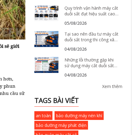
Quy trình vận hành máy cắt
duỗi sắt đạt hiệu suất cao
và tiết kiệm chi phí
05/08/2026
Tại sao nên đầu tư máy cắt
duỗi sắt trong thi công xây
dựng hiện đại?
i sẽ giới
04/08/2026
Những lỗi thường gặp khi
sử dụng máy cắt duỗi sắt
và cách khắc phục hiệu quả
04/08/2026
n hơn,
áy phun
Xem thêm
 nhu cầu sử
TAGS BÀI VIẾT
an toàn
bảo dưỡng máy nén khí
bảo dưỡng máy phát điện
bảo quản máy cắt cỏ