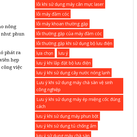
lỗi khi sử dụng máy cân mực laser
lỗi máy đầm cóc
lỗi máy khoan thường gặp
ho nông
h như: phun
lỗi thường gặp của máy đầm cóc
lỗi thường gặp khi sử dụng bộ lưu điện
ió phát ra
lựa chọn
lưu ý
 viên hẹp
lưu ý khi lắp đặt bộ lưu điện
 công việc
lưu ý khi sử dụng cây nước nóng lạnh
Lưu ý khi sử dụng máy chà sàn vệ sinh
công nghiệp
Lưu ý khi sử dụng máy ép miệng cốc đúng
cách
lưu ý khi sử dụng máy phun bột
lưu ý khi sử dụng tủ chống ẩm
lưu ý sử dụng máy chà sàn