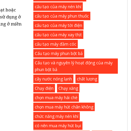
cấu tạo của máy nén khí
hạt hoặc
cấu tạo của máy phun thuốc
 sử dụng ở
dụng ở miền
cấu tạo của máy tời điện
cấu tạo của máy xay thịt
cấu tạo máy đầm cóc
Cấu tạo máy phun bột bả
Cấu tạo và nguyên lý hoạt động của máy
phun bột bả
cây nước nóng lạnh
chất lượng
Chạy điện
Chạy xăng
chọn mua máy hái chè
chọn mua máy hút chân không
chức năng máy nén khí
có nên mua máy hút bụi