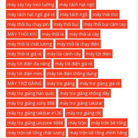
máy sấy tay treo tường
máy tách hạt ngô
máy tách hạt ngô giá rẻ
máy tách ngô
máy thái thịt
máy thổi bụ chạy pin
máy thổi bụi
máy thổi bụi cầm tay
MÁY THỔI KHÍ
máy thổi lá
máy thổi lá cây
máy thổi lá chất lượng
máy thổi lá chạy điện
máy thổi lá giá rẻ
máy tỉa cành cây
máy tời điện
máy tời điện đa năng
máy tời điện giá rẻ
máy tời điện mini
máy tời điện thông dụng
MÁY TRỢ GẢING
máy trợ giảng
máy trợ giảng giá rẻ
máy trợ giảng hàn quốc
máy trợ giảng không dây
máy trợ giảng sony 898
máy trợ giảng takstar
máy trợ giảng takstar e126
máy trợ giảng tốt
máy trợ giảng unizone 9088
máy trộn
máy trộn bê tông
máy trộn bê tông chất lượng
máy trộn bê tông chính hãng