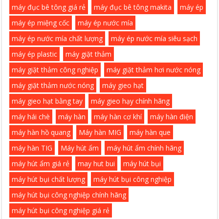
máy đục bê tông giá rẻ
máy đục bê tông makita
máy ép
máy ép miệng cốc
máy ép nước mía
máy ép nước mía chất lượng
máy ép nước mía siêu sạch
máy ép plastic
máy giặt thảm
máy giặt thảm công nghiệp
máy giặt thảm hơi nước nóng
máy giặt thảm nước nóng
máy gieo hạt
máy gieo hạt bằng tay
máy gieo hạy chính hãng
máy hái chè
máy hàn
máy hàn cơ khí
máy hàn điện
máy hàn hồ quang
Máy hàn MIG
máy hàn que
máy hàn TIG
Máy hút ẩm
máy hút ẩm chính hãng
máy hút ẩm giá rẻ
may hut bui
máy hút bụi
máy hút bụi chất lượng
máy hút bụi công nghiệp
máy hút bụi công nghiệp chính hãng
máy hút bụi công nghiệp giá rẻ