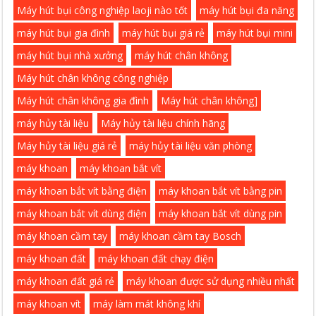
Máy hút bụi công nghiệp laoji nào tốt
máy hút bụi đa năng
máy hút bụi gia đình
máy hút bụi giá rẻ
máy hút bụi mini
máy hút bụi nhà xưởng
máy hút chân không
Máy hút chân không công nghiệp
Máy hút chân không gia đình
Máy hút chân không]
máy hủy tài liệu
Máy hủy tài liệu chính hãng
Máy hủy tài liệu giá rẻ
máy hủy tài liệu văn phòng
máy khoan
máy khoan bắt vít
máy khoan bắt vít bằng điện
máy khoan bắt vít bằng pin
máy khoan bắt vít dùng điện
máy khoan bắt vít dùng pin
máy khoan cầm tay
máy khoan cầm tay Bosch
máy khoan đất
máy khoan đất chạy điện
máy khoan đất giá rẻ
máy khoan được sử dụng nhiều nhất
máy khoan vít
máy làm mát không khí