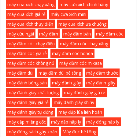
máy cưa xích chạy xăng
máy cưa xích chính hãng
máy cưa xích giá rẻ
máy cưa xích mini
máy cưa xích thụy điển
máy cưa xích ưa chuộng
máy cứu ngải
máy đầm
máy đầm bàn
máy đầm cóc
máy đầm cóc chạy điện
máy đầm cóc chạy xăng
máy đầm cóc giá rẻ
máy đầm cóc honda
máy đầm cóc không nổ
máy đầm cóc mikasa
máy đầm dùi
máy đầm dùi bê tông
máy đầm thước
máy đánh bóng sàn
máy đánh giày
máy đánh giầy
máy đánh giày chất lượng
máy đánh giày giá re
máy đánh giày giá rẻ
máy đánh giày shiny
máy đánh giầy tự động
máy đập lúa liên hoàn
máy dập miệng cốc
máy dập nắp ly
máy đóng nắp ly
máy đóng sách gáy xoắn
Máy đục bê tông