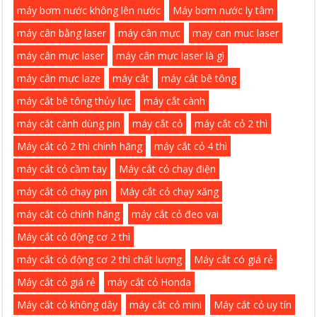
máy bơm nước không lên nước
Máy bơm nước ly tâm
máy cân bằng laser
máy cân mực
may can muc laser
máy cân mực laser
máy cân mực laser là gì
máy cân mực laze
máy cắt
máy cắt bê tông
máy cắt bê tông thủy lực
máy cắt cành
máy cắt cành dùng pin
máy cắt cỏ
máy cắt cỏ 2 thì
Máy cắt cỏ 2 thì chính hãng
máy cắt cỏ 4 thì
máy cắt cỏ cầm tay
Máy cắt cỏ chạy điện
máy cắt cỏ chạy pin
Máy cắt cỏ chạy xăng
máy cắt cỏ chính hãng
máy cắt cỏ đeo vai
Máy cắt cỏ động cơ 2 thì
máy cắt cỏ động cơ 2 thì chất lượng
Máy cắt có giá rẻ
Máy cắt cỏ giá rẻ
máy cắt cỏ Honda
Máy cắt cỏ không dây
máy cắt cỏ mini
Máy cắt cỏ uy tín