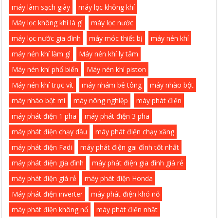
máy làm sạch giày
máy lọc không khí
Máy lọc không khí là gì
máy lọc nước
máy lọc nước gia đình
máy móc thiết bị
máy nén khí
máy nén khí làm gì
Máy nén khí ly tâm
Máy nén khí phổ biến
Máy nén khí piston
Máy nén khí trục vít
máy nhám bê tông
máy nhào bột
máy nhào bột mì
máy nông nghiệp
máy phát điện
máy phát điện 1 pha
máy phát điện 3 pha
máy phát điện chạy dầu
máy phát điện chạy xăng
máy phát điện Fadi
máy phát điện gai đình tốt nhất
máy phát điện gia đình
máy phát điện gia đình giá rẻ
máy phát điện giá rẻ
máy phát điện Honda
Máy phát điện inverter
máy phát điện khó nổ
máy phát điện không nổ
máy phát điện nhật