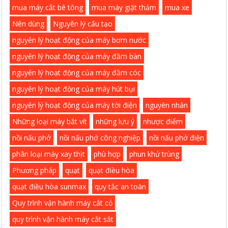
mua máy cắt bê tông
mua máy giặt thảm
mua xe
Nên dùng
Nguyên lý cấu tạo
nguyên lý hoạt động của máy bơm nước
nguyên lý hoạt động của máy đầm bàn
nguyên lý hoạt động của máy đầm cóc
nguyên lý hoạt động của máy hút bụi
nguyên lý hoạt động của máy tời điện
nguyên nhân
Những loại máy bắt vít
những lưu ý
nhược điểm
nồi nấu phở
nồi nấu phở công nghiệp
nồi nấu phở điện
phân loại máy xay thịt
phù hợp
phun khử trùng
Phương pháp
quạt
quạt điều hòa
quạt điều hòa sunmax
quy tắc an toàn
Quy trình vận hành máy cắt cỏ
quy trình vận hành máy cắt sắt