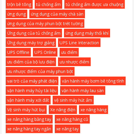
trộn bê tông
tủ chống ẩm
tủ chống ẩm được ưa chuộng
ứng dụng
ứng dụng của máy chà sàn
ứng dụng của máy phun bột trét tường
Ứng dụng của tủ chống ẩm
ứng dụng máy thổi khí
Ứng dụng máy trợ giảng
UPS Line Interaction
UPS Offline
UPS Online
ưu điểm
ưu điểm của bộ lưu điện
ưu nhược điểm
ưu nhược điểm của máy phun bột
vai trò của máy phát điện
vận hành máy bơm bê tông tĩnh
vận hành máy hủy tài liệu
vận hành máy lau sàn
vận hành máy xới đất
vệ sinh máy hút ẩm
Vệ sinh máy hút bụi
Xe nâng điện
xe nâng hàng
xe nâng hàng bằng tay
xe nâng hàng cũ
xe nâng hàng tay ngắn
xe nâng tay