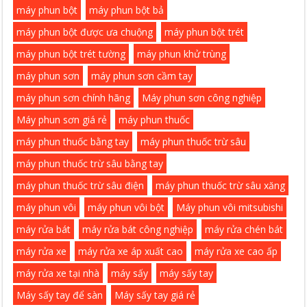
máy phun bột
máy phun bột bả
máy phun bột được ưa chuộng
máy phun bột trét
máy phun bột trét tường
máy phun khử trùng
máy phun sơn
máy phun sơn cầm tay
máy phun sơn chính hãng
Máy phun sơn công nghiệp
Máy phun sơn giá rẻ
máy phun thuốc
máy phun thuốc bằng tay
máy phun thuốc trừ sâu
máy phun thuốc trừ sâu bằng tay
máy phun thuốc trừ sâu điện
máy phun thuốc trừ sâu xăng
máy phun vôi
máy phun vôi bột
Máy phun vôi mitsubishi
máy rửa bát
máy rửa bát công nghiệp
máy rửa chén bát
máy rửa xe
máy rửa xe áp xuất cao
máy rửa xe cao ấp
máy rửa xe tại nhà
máy sấy
máy sấy tay
Máy sấy tay để sàn
Máy sấy tay giá rẻ