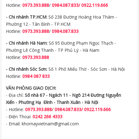
Hotline:
0973.393.888
/
0984.087.833/ 0922.119.666
- Chi nhánh TP.HCM:
Số 238 Đường Hoàng Hoa Thám -
Phường 12 - Tân Bình - TP.HCM
Hotline:
0973.393.888
/
0984.087.833
- Chi nhánh Hà Nam:
Số 95 Đường Phạm Ngọc Thạch -
Phường Lê Công Thanh - TP Phủ Lý - Hà Nam
Hotline:
0973.393.888
- Chi nhánh Sóc Sơn:
Số 1 Phố Miếu Thờ - Sóc Sơn - Hà Nội
Hotline:
0984 087 833
VĂN PHÒNG GIAO DỊCH:
- Địa chỉ:
Số nhà 67 - Ngách 11 - Ngõ 214 Đường Nguyễn
Xiển -
Phường Hạ Đình - Thanh Xuân - Hà Nội
- Hotline:
0973.393.888
/
0984.087.833/ 0922.119.666
- Điện Thoại:
0242 266 4333
- Email: khomayvietnam@gmail.com