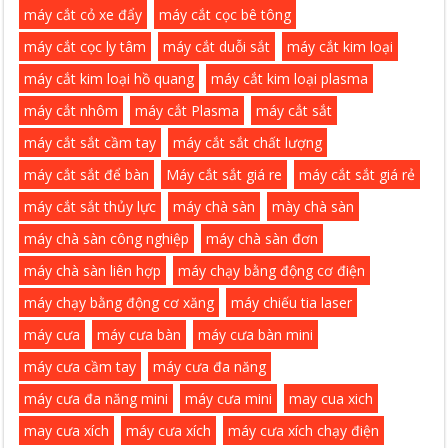
máy cắt cỏ xe đẩy
máy cắt cọc bê tông
máy cắt cọc ly tâm
máy cắt duỗi sắt
máy cắt kim loại
máy cắt kim loại hồ quang
máy cắt kim loại plasma
máy cắt nhôm
máy cắt Plasma
máy cắt sắt
máy cắt sắt cầm tay
máy cắt sắt chất lượng
máy cắt sắt để bàn
Máy cắt sắt giá re
máy cắt sắt giá rẻ
máy cắt sắt thủy lực
máy chà sàn
mày chà sàn
máy chà sàn công nghiệp
máy chà sàn đơn
máy chà sàn liên hợp
máy chạy bằng động cơ điện
máy chạy bằng động cơ xăng
máy chiếu tia laser
máy cưa
máy cưa bàn
máy cưa bàn mini
máy cưa cầm tay
máy cưa đa năng
máy cưa đa năng mini
máy cưa mini
may cua xich
may cưa xích
máy cưa xích
máy cưa xích chạy điện