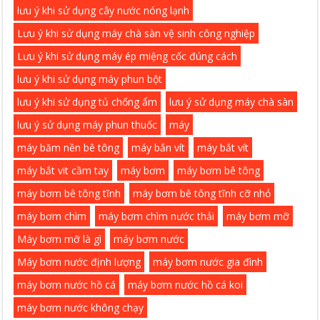
lưu ý khi sử dụng cây nước nóng lạnh
Lưu ý khi sử dụng máy chà sàn vệ sinh công nghiệp
Lưu ý khi sử dụng máy ép miệng cốc đúng cách
lưu ý khi sử dụng máy phun bột
lưu ý khi sử dụng tủ chống ẩm
lưu ý sử dụng máy chà sàn
lưu ý sử dụng máy phun thuốc
máy
máy băm nền bê tông
máy bắn vít
máy bắt vít
máy bắt vit cầm tay
máy bơm
máy bơm bê tông
máy bơm bê tông tĩnh
máy bơm bê tông tĩnh cỡ nhỏ
máy bơm chìm
máy bơm chìm nước thải
máy bơm mỡ
Máy bơm mỡ là gì
máy bơm nước
Máy bơm nước định lượng
máy bơm nước gia đình
máy bơm nước hồ cá
máy bơm nước hồ cá koi
máy bơm nước không chạy