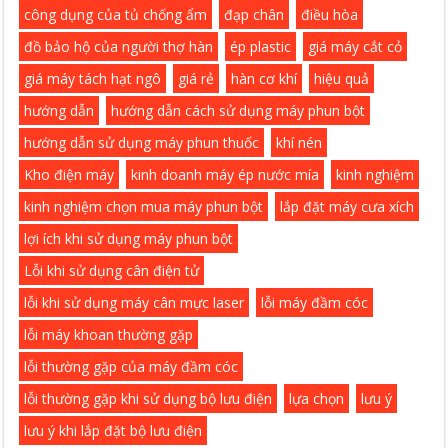
công dụng của tủ chống ẩm
đạp chân
điều hòa
đồ bảo hộ của người thợ hàn
ép plastic
giá máy cắt cỏ
giá máy tách hạt ngô
giá rẻ
hàn cơ khí
hiệu quả
hướng dẫn
hướng dẫn cách sử dụng máy phun bột
hướng dẫn sử dụng máy phun thuốc
khí nén
Kho điện máy
kinh doanh máy ép nước mía
kinh nghiệm
kinh nghiệm chọn mua máy phun bột
lắp đặt máy cưa xích
lợi ích khi sử dụng máy phun bột
Lỗi khi sử dụng cân điện tử
lỗi khi sử dụng máy cân mực laser
lỗi máy đầm cóc
lỗi máy khoan thường gặp
lỗi thường gặp của máy đầm cóc
lỗi thường gặp khi sử dụng bộ lưu điện
lựa chọn
lưu ý
lưu ý khi lắp đặt bộ lưu điện