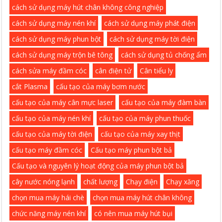
cách sử dụng máy hút chân không công nghiệp
cách sử dụng máy nén khí
cách sử dụng máy phát điện
cách sử dụng máy phun bột
cách sử dụng máy tời điện
cách sử dụng máy trộn bê tông
cách sử dụng tủ chống ẩm
cách sửa máy đầm cóc
cân điện tử
Cân tiểu ly
cắt Plasma
cấu tạo của máy bơm nước
cấu tạo của máy cân mực laser
cấu tạo của máy đàm bàn
cấu tạo của máy nén khí
cấu tạo của máy phun thuốc
cấu tạo của máy tời điện
cấu tạo của máy xay thịt
cấu tạo máy đầm cóc
Cấu tạo máy phun bột bả
Cấu tạo và nguyên lý hoạt động của máy phun bột bả
cây nước nóng lạnh
chất lượng
Chạy điện
Chạy xăng
chọn mua máy hái chè
chọn mua máy hút chân không
chức năng máy nén khí
có nên mua máy hút bụi