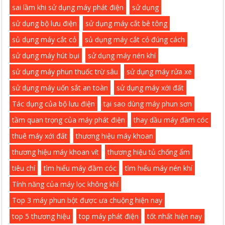
sai lầm khi sử dụng máy phát điện
sử dụng
sử dụng bộ lưu điện
sử dụng máy cắt bê tông
sủ dụng máy cắt cỏ
sủ dụng máy cắt cỏ đúng cách
sử dụng máy hút bụi
sử dụng máy nén khí
sử dụng máy phun thuốc trừ sâu
sử dụng máy rửa xe
sử dụng máy uốn sắt an toàn
sử dụng máy xới đất
Tác dụng của bộ lưu điện
tại sao dùng máy phun sơn
tầm quan trọng của máy phát điện
thay dầu máy đầm cóc
thuê máy xới đất
thương hiệu máy khoan
thương hiệu máy khoan vít
thương hiệu tủ chống ẩm
tiêu chí
tìm hiểu máy đầm cóc
tìm hiểu máy nén khí
Tính năng của máy lọc không khí
Top 3 máy phun bột được ưa chuộng hiện nay
top 5 thương hiệu
top máy phát điện
tốt nhất hiện nay