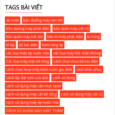
TAGS BÀI VIẾT
an toàn
bảo dưỡng máy nén khí
bảo dưỡng máy phát điện
bảo quản máy cắt cỏ
bảo quản máy hút ẩm
bảo trì máy phát điện
bị hỏng
bí kíp
bộ lưu điện
bơm tăng áp
các loại máy ép nước mía
các loại máy hút chân không
Các loại máy trộn bê tông
cách chọn mua bộ lưu điện
cách chọn mua máy bơm nước gia đình
cách khắc phục
cách lắp đặt lưỡi cưa xích
cách sử dụng
cách sử dụng máy cân mực laser
cách sử dụng máy cắt bê tông
cách sử dụng máy cắt cỏ
cách sử dụng máy ép nước mía
CÁCH SỬ DỤNG MÁY GIẶT THẢM