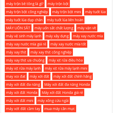
máy trộn bê tông là gì?
máy trộn bột
máy trộn bột công nghiệp
máy trộn bột mini
máy tuốt lúa
máy tuốt lúa đạp chân
máy tuốt lúa liên hoàn
MÁY UỐN SẮT
máy uốn sắt chất lượng
máy vặn vít
máy vệ sinh máy lạnh
máy xây dựng
máy xay nước mía
máy xay nước mía giá rẻ
máy xay nước mía tốt
máy xay thịt
máy xay thịt công nghiệp
máy xay thịt ưa chuộng
máy xịt rửa điều hòa
máy xịt rửa máy lạnh
máy xịt rửa máy lạnh mini
may xoi đat
máy xới đất
máy xới đất chính hãng
máy xới đất đa năng
Máy xới đất đa năng Honda
máy xới đất Honda
Máy xới đất Honda giá rẻ
máy xới đất mini
máy xông cứu ngải
máy xớt đất cầm tay
mua máy cân mực