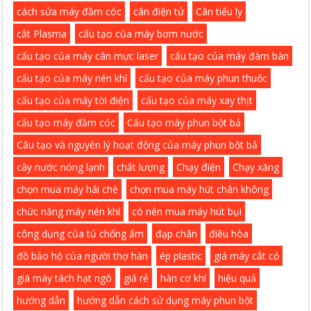
cách sửa máy đầm cóc
cân điện tử
Cân tiểu ly
cắt Plasma
cấu tạo của máy bơm nước
cấu tạo của máy cân mực laser
cấu tạo của máy đàm bàn
cấu tạo của máy nén khí
cấu tạo của máy phun thuốc
cấu tạo của máy tời điện
cấu tạo của máy xay thịt
cấu tạo máy đầm cóc
Cấu tạo máy phun bột bả
Cấu tạo và nguyên lý hoạt động của máy phun bột bả
cây nước nóng lạnh
chất lượng
Chạy điện
Chạy xăng
chọn mua máy hái chè
chọn mua máy hút chân không
chức năng máy nén khí
có nên mua máy hút bụi
công dụng của tủ chống ẩm
đạp chân
điều hòa
đồ bảo hộ của người thợ hàn
ép plastic
giá máy cắt cỏ
giá máy tách hạt ngô
giá rẻ
hàn cơ khí
hiệu quả
hướng dẫn
hướng dẫn cách sử dụng máy phun bột