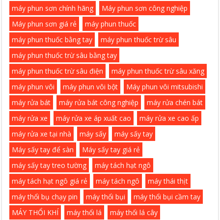
máy phun sơn chính hãng
Máy phun sơn công nghiệp
Máy phun sơn giá rẻ
máy phun thuốc
máy phun thuốc bằng tay
máy phun thuốc trừ sâu
máy phun thuốc trừ sâu bằng tay
máy phun thuốc trừ sâu điện
máy phun thuốc trừ sâu xăng
máy phun vôi
máy phun vôi bột
Máy phun vôi mitsubishi
máy rửa bát
máy rửa bát công nghiệp
máy rửa chén bát
máy rửa xe
máy rửa xe áp xuất cao
máy rửa xe cao ấp
máy rửa xe tại nhà
máy sấy
máy sấy tay
Máy sấy tay để sàn
Máy sấy tay giá rẻ
máy sấy tay treo tường
máy tách hạt ngô
máy tách hạt ngô giá rẻ
máy tách ngô
máy thái thịt
máy thổi bụ chạy pin
máy thổi bụi
máy thổi bụi cầm tay
MÁY THỔI KHÍ
máy thổi lá
máy thổi lá cây