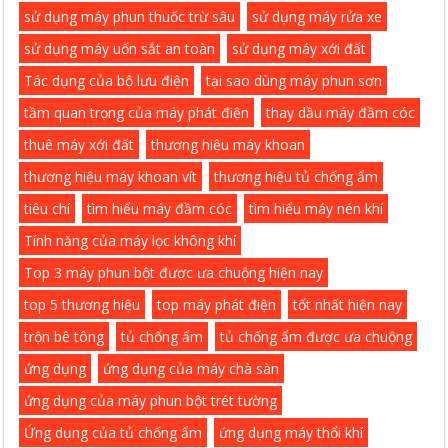
sử dụng máy phun thuốc trừ sâu
sử dụng máy rửa xe
sử dụng máy uốn sắt an toàn
sử dụng máy xới đất
Tác dụng của bộ lưu điện
tại sao dùng máy phun sơn
tầm quan trọng của máy phát điện
thay dầu máy đầm cóc
thuê máy xới đất
thương hiệu máy khoan
thương hiệu máy khoan vít
thương hiệu tủ chống ẩm
tiêu chí
tìm hiểu máy đầm cóc
tìm hiểu máy nén khí
Tính năng của máy lọc không khí
Top 3 máy phun bột được ưa chuộng hiện nay
top 5 thương hiệu
top máy phát điện
tốt nhất hiện nay
trộn bê tông
tủ chống ẩm
tủ chống ẩm được ưa chuộng
ứng dụng
ứng dụng của máy chà sàn
ứng dụng của máy phun bột trét tường
Ứng dụng của tủ chống ẩm
ứng dụng máy thổi khí