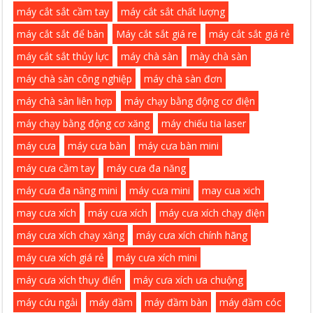
máy cắt sắt cầm tay
máy cắt sắt chất lượng
máy cắt sắt để bàn
Máy cắt sắt giá re
máy cắt sắt giá rẻ
máy cắt sắt thủy lực
máy chà sàn
mày chà sàn
máy chà sàn công nghiệp
máy chà sàn đơn
máy chà sàn liên hợp
máy chạy bằng động cơ điện
máy chạy bằng động cơ xăng
máy chiếu tia laser
máy cưa
máy cưa bàn
máy cưa bàn mini
máy cưa cầm tay
máy cưa đa năng
máy cưa đa năng mini
máy cưa mini
may cua xich
may cưa xích
máy cưa xích
máy cưa xích chạy điện
máy cưa xích chạy xăng
máy cưa xích chính hãng
máy cưa xích giá rẻ
máy cưa xích mini
máy cưa xích thụy điển
máy cưa xích ưa chuộng
máy cứu ngải
máy đầm
máy đầm bàn
máy đầm cóc