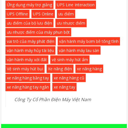
Ứng dụng máy trợ giảng
UPS Line Interaction
UPS Offline
UPS Online
ưu điểm
ưu điểm của bộ lưu điện
ưu nhược điểm
ưu nhược điểm của máy phun bột
vai trò của máy phát điện
vận hành máy bơm bê tông tĩnh
vận hành máy hủy tài liệu
vận hành máy lau sàn
vận hành máy xới đất
vệ sinh máy hút ẩm
Vệ sinh máy hút bụi
Xe nâng điện
xe nâng hàng
xe nâng hàng bằng tay
xe nâng hàng cũ
xe nâng hàng tay ngắn
xe nâng tay