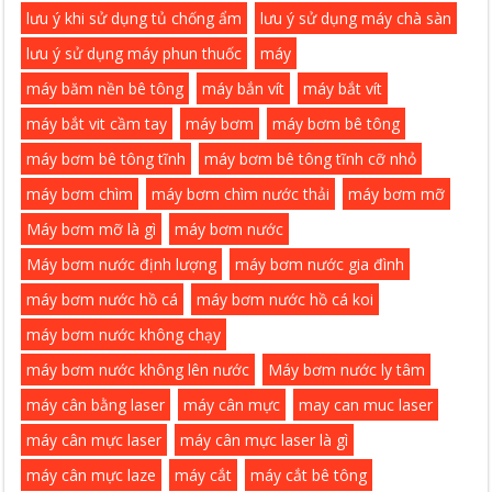
lưu ý khi sử dụng tủ chống ẩm
lưu ý sử dụng máy chà sàn
lưu ý sử dụng máy phun thuốc
máy
máy băm nền bê tông
máy bắn vít
máy bắt vít
máy bắt vit cầm tay
máy bơm
máy bơm bê tông
máy bơm bê tông tĩnh
máy bơm bê tông tĩnh cỡ nhỏ
máy bơm chìm
máy bơm chìm nước thải
máy bơm mỡ
Máy bơm mỡ là gì
máy bơm nước
Máy bơm nước định lượng
máy bơm nước gia đình
máy bơm nước hồ cá
máy bơm nước hồ cá koi
máy bơm nước không chạy
máy bơm nước không lên nước
Máy bơm nước ly tâm
máy cân bằng laser
máy cân mực
may can muc laser
máy cân mực laser
máy cân mực laser là gì
máy cân mực laze
máy cắt
máy cắt bê tông