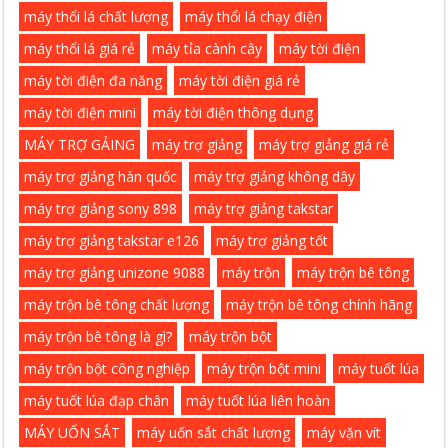
máy thổi lá chất lượng
máy thổi lá chạy điện
máy thổi lá giá rẻ
máy tỉa cành cây
máy tời điện
máy tời điện đa năng
máy tời điện giá rẻ
máy tời điện mini
máy tời điện thông dụng
MÁY TRỢ GẢING
máy trợ giảng
máy trợ giảng giá rẻ
máy trợ giảng hàn quốc
máy trợ giảng không dây
máy trợ giảng sony 898
máy trợ giảng takstar
máy trợ giảng takstar e126
máy trợ giảng tốt
máy trợ giảng unizone 9088
máy trộn
máy trộn bê tông
máy trộn bê tông chất lượng
máy trộn bê tông chính hãng
máy trộn bê tông là gì?
máy trộn bột
máy trộn bột công nghiệp
máy trộn bột mini
máy tuốt lúa
máy tuốt lúa đạp chân
máy tuốt lúa liên hoàn
MÁY UỐN SẮT
máy uốn sắt chất lượng
máy vặn vít