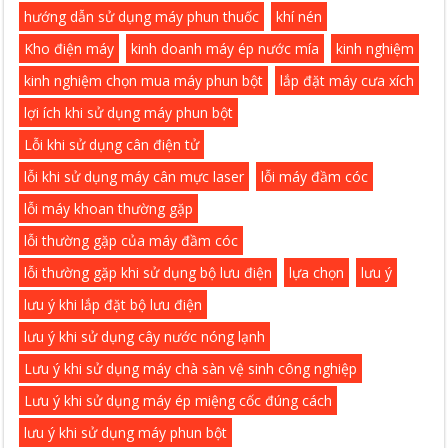
hướng dẫn sử dụng máy phun thuốc
khí nén
Kho điện máy
kinh doanh máy ép nước mía
kinh nghiệm
kinh nghiệm chọn mua máy phun bột
lắp đặt máy cưa xích
lợi ích khi sử dụng máy phun bột
Lỗi khi sử dụng cân điện tử
lỗi khi sử dụng máy cân mực laser
lỗi máy đầm cóc
lỗi máy khoan thường gặp
lỗi thường gặp của máy đầm cóc
lỗi thường gặp khi sử dụng bộ lưu điện
lựa chọn
lưu ý
lưu ý khi lắp đặt bộ lưu điện
lưu ý khi sử dụng cây nước nóng lạnh
Lưu ý khi sử dụng máy chà sàn vệ sinh công nghiệp
Lưu ý khi sử dụng máy ép miệng cốc đúng cách
lưu ý khi sử dụng máy phun bột