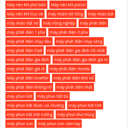
Máy nén khí phổ biến
Máy nén khí piston
Máy nén khí trục vít
máy nhám bê tông
máy nhào bột
máy nhào bột mì
máy nông nghiệp
máy phát điện
máy phát điện 1 pha
máy phát điện 3 pha
máy phát điện chạy dầu
máy phát điện chạy xăng
máy phát điện Fadi
máy phát điện gai đình tốt nhất
máy phát điện gia đình
máy phát điện gia đình giá rẻ
máy phát điện giá rẻ
máy phát điện Honda
Máy phát điện inverter
máy phát điện khó nổ
máy phát điện không nổ
máy phát điện nhật
máy phun bột
máy phun bột bả
máy phun bột được ưa chuộng
máy phun bột trét
máy phun bột trét tường
máy phun khử trùng
máy phun sơn
máy phun sơn cầm tay