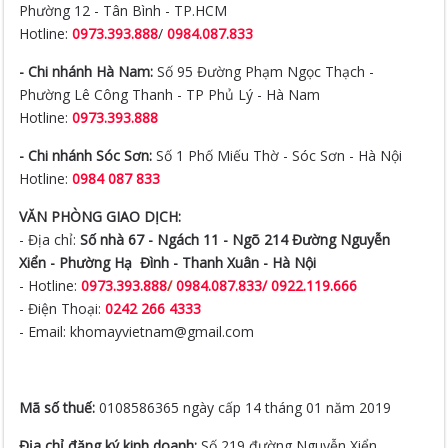
- Chi nhánh Hà Nam:
Số 95 Đường Phạm Ngọc Thạch -
Phường Lê Công Thanh - TP Phủ Lý - Hà Nam
Hotline:
0973.393.888
- Chi nhánh Sóc Sơn:
Số 1 Phố Miếu Thờ - Sóc Sơn - Hà Nội
Hotline:
0984 087 833
VĂN PHÒNG GIAO DỊCH:
- Địa chỉ:
Số nhà 67 - Ngách 11 - Ngõ 214 Đường Nguyễn
Xiển -
Phường Hạ Đình - Thanh Xuân - Hà Nội
- Hotline:
0973.393.888
/
0984.087.833/ 0922.119.666
- Điện Thoại:
0242 266 4333
- Email: khomayvietnam@gmail.com
Mã số thuế:
0108586365 ngày cấp 14 tháng 01 năm 2019
Địa chỉ đăng ký kinh doanh:
Số 219 đường Nguyễn Xiển,
Phường Hạ Đình, Quận Thanh Xuân, Hà Nội, Việt Nam.