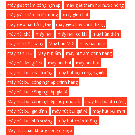
máy giặt thảm công nghiệp
máy giặt thảm hơi nước nóng
máy giặt thảm nước nóng
máy gieo hạt
máy gieo hạt bằng tay
máy gieo hạy chính hãng
máy hái chè
máy hàn
máy hàn cơ khí
máy hàn điện
máy hàn hồ quang
Máy hàn MIG
máy hàn que
máy hàn TIG
Máy hút ẩm
máy hút ẩm chính hãng
máy hút ẩm giá rẻ
may hut bui
máy hút bụi
máy hút bụi chất lượng
máy hút bụi công nghiệp
máy hút bụi công nghiệp chính hãng
máy hút bụi công nghiệp giá rẻ
Máy hút bụi công nghiệp laoji nào tốt
máy hút bụi đa năng
máy hút bụi gia đình
máy hút bụi giá rẻ
máy hút bụi mini
máy hút bụi nhà xưởng
máy hút chân không
Máy hút chân không công nghiệp