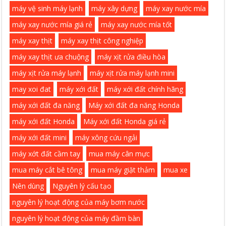
máy vệ sinh máy lạnh
máy xây dựng
máy xay nước mía
máy xay nước mía giá rẻ
máy xay nước mía tốt
máy xay thịt
máy xay thịt công nghiệp
máy xay thịt ưa chuộng
máy xịt rửa điều hòa
máy xịt rửa máy lạnh
máy xịt rửa máy lạnh mini
may xoi đat
máy xới đất
máy xới đất chính hãng
máy xới đất đa năng
Máy xới đất đa năng Honda
máy xới đất Honda
Máy xới đất Honda giá rẻ
máy xới đất mini
máy xông cứu ngải
máy xớt đất cầm tay
mua máy cân mực
mua máy cắt bê tông
mua máy giặt thảm
mua xe
Nên dùng
Nguyên lý cấu tạo
nguyên lý hoạt động của máy bơm nước
nguyên lý hoạt động của máy đầm bàn