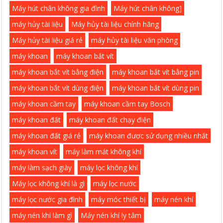
Máy hút chân không gia đình
Máy hút chân không]
máy hủy tài liệu
Máy hủy tài liệu chính hãng
Máy hủy tài liệu giá rẻ
máy hủy tài liệu văn phòng
máy khoan
máy khoan bắt vít
máy khoan bắt vít bằng điện
máy khoan bắt vít bằng pin
máy khoan bắt vít dùng điện
máy khoan bắt vít dùng pin
máy khoan cầm tay
máy khoan cầm tay Bosch
máy khoan đất
máy khoan đất chạy điện
máy khoan đất giá rẻ
máy khoan được sử dụng nhiều nhất
máy khoan vít
máy làm mát không khí
máy làm sạch giày
máy lọc không khí
Máy lọc không khí là gì
máy lọc nước
máy lọc nước gia đình
máy móc thiết bị
máy nén khí
máy nén khí làm gì
Máy nén khí ly tâm