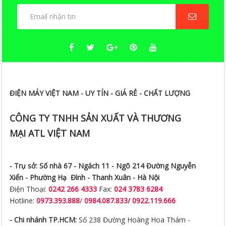
ĐIỆN MÁY VIỆT NAM - UY TÍN - GIÁ RẺ - CHẤT LƯỢNG
CÔNG TY TNHH SẢN XUẤT VÀ THƯƠNG
MẠI ATL VIỆT NAM
- Trụ sở:
Số nhà 67 - Ngách 11 - Ngõ 214 Đường Nguyễn
Xiển -
Phường Hạ Đình - Thanh Xuân - Hà Nội
Điện Thoại:
0242 266 4333
Fax:
024 3783 6284
Hotline:
0973.393.888
/
0984.087.833/ 0922.119.666
- Chi nhánh TP.HCM:
Số 238 Đường Hoàng Hoa Thám -
Phường 12 - Tân Bình - TP.HCM
Hotline:
0973.393.888
/
0984.087.833