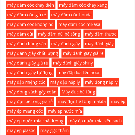
máy đầm cóc chạy điện
máy đầm cóc chạy xăng
máy đầm cóc giá rẻ
máy đầm cóc honda
máy đầm cóc không nổ
máy đầm cóc mikasa
máy đầm dùi
máy đầm dùi bê tông
máy đầm thước
máy đánh bóng sàn
máy đánh giày
máy đánh giầy
máy đánh giày chất lượng
máy đánh giày giá re
máy đánh giày giá rẻ
máy đánh giày shiny
máy đánh giầy tự động
máy đập lúa liên hoàn
máy dập miệng cốc
máy dập nắp ly
máy đóng nắp ly
máy đóng sách gáy xoắn
Máy đục bê tông
máy đục bê tông giá rẻ
máy đục bê tông makita
máy ép
máy ép miệng cốc
máy ép nước mía
máy ép nước mía chất lượng
máy ép nước mía siêu sạch
máy ép plastic
máy giặt thảm