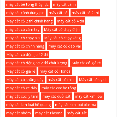
máy cắt bê tông thủy lực
máy cắt cành
máy cắt cành dùng pin
máy cắt cỏ
máy cắt cỏ 2 thì
Máy cắt cỏ 2 thì chính hãng
máy cắt cỏ 4 thì
máy cắt cỏ cầm tay
Máy cắt cỏ chạy điện
máy cắt cỏ chạy pin
Máy cắt cỏ chạy xăng
máy cắt cỏ chính hãng
máy cắt cỏ đeo vai
Máy cắt cỏ động cơ 2 thì
máy cắt cỏ động cơ 2 thì chất lượng
Máy cắt có giá rẻ
Máy cắt cỏ giá rẻ
máy cắt cỏ Honda
Máy cắt cỏ không dây
máy cắt cỏ mini
Máy cắt cỏ uy tín
máy cắt cỏ xe đẩy
máy cắt cọc bê tông
máy cắt cọc ly tâm
máy cắt duỗi sắt
máy cắt kim loại
máy cắt kim loại hồ quang
máy cắt kim loại plasma
máy cắt nhôm
máy cắt Plasma
máy cắt sắt