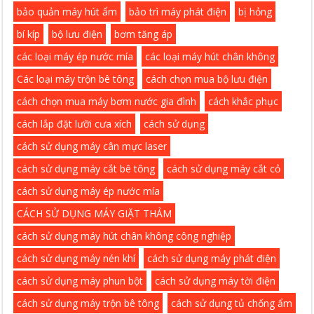
bảo quản máy hút ẩm
bảo trì máy phát điện
bị hỏng
bí kíp
bộ lưu điện
bơm tăng áp
các loại máy ép nước mía
các loại máy hút chân không
Các loại máy trộn bê tông
cách chọn mua bộ lưu điện
cách chọn mua máy bơm nước gia đình
cách khắc phục
cách lắp đặt lưỡi cưa xích
cách sử dụng
cách sử dụng máy cân mực laser
cách sử dụng máy cắt bê tông
cách sử dụng máy cắt cỏ
cách sử dụng máy ép nước mía
CÁCH SỬ DỤNG MÁY GIẶT THẢM
cách sử dụng máy hút chân không công nghiệp
cách sử dụng máy nén khí
cách sử dụng máy phát điện
cách sử dụng máy phun bột
cách sử dụng máy tời điện
cách sử dụng máy trộn bê tông
cách sử dụng tủ chống ẩm