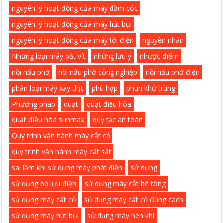
nguyên lý hoạt động của máy đầm cóc
nguyên lý hoạt động của máy hút bụi
nguyên lý hoạt động của máy tời điện
nguyên nhân
Những loại máy bắt vít
những lưu ý
nhược điểm
nồi nấu phở
nồi nấu phở công nghiệp
nồi nấu phở điện
phân loại máy xay thịt
phù hợp
phun khử trùng
Phương pháp
quạt
quạt điều hòa
quạt điều hòa sunmax
quy tắc an toàn
Quy trình vận hành máy cắt cỏ
quy trình vận hành máy cắt sắt
sai lầm khi sử dụng máy phát điện
sử dụng
sử dụng bộ lưu điện
sử dụng máy cắt bê tông
sủ dụng máy cắt cỏ
sủ dụng máy cắt cỏ đúng cách
sử dụng máy hút bụi
sử dụng máy nén khí