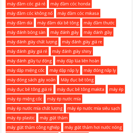
máy đầm cóc giá rẻ
máy đầm cóc honda
máy đầm cóc không nổ
máy đầm cóc mikasa
máy đầm dùi
máy đầm dùi bê tông
máy đầm thước
máy đánh bóng sàn
máy đánh giày
máy đánh giầy
máy đánh giày chất lượng
máy đánh giày giá re
máy đánh giày giá rẻ
máy đánh giày shiny
máy đánh giầy tự động
máy đập lúa liên hoàn
máy dập miệng cốc
máy dập nắp ly
máy đóng nắp ly
máy đóng sách gáy xoắn
Máy đục bê tông
máy đục bê tông giá rẻ
máy đục bê tông makita
máy ép
máy ép miệng cốc
máy ép nước mía
máy ép nước mía chất lượng
máy ép nước mía siêu sạch
máy ép plastic
máy giặt thảm
máy giặt thảm công nghiệp
máy giặt thảm hơi nước nóng