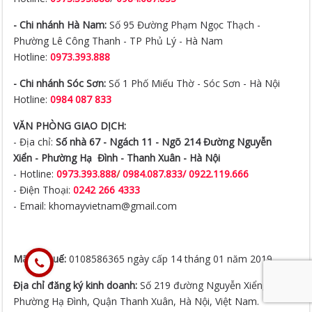
Hotline:
0973.393.888
- Chi nhánh Sóc Sơn:
Số 1 Phố Miếu Thờ - Sóc Sơn - Hà Nội
Hotline:
0984 087 833
VĂN PHÒNG GIAO DỊCH:
- Địa chỉ:
Số nhà 67 - Ngách 11 - Ngõ 214 Đường Nguyễn
Xiển -
Phường Hạ Đình - Thanh Xuân - Hà Nội
- Hotline:
0973.393.888
/
0984.087.833/ 0922.119.666
- Điện Thoại:
0242 266 4333
- Email: khomayvietnam@gmail.com
Mã số thuế:
0108586365 ngày cấp 14 tháng 01 năm 2019
Địa chỉ đăng ký kinh doanh:
Số 219 đường Nguyễn Xiển,
Phường Hạ Đình, Quận Thanh Xuân, Hà Nội, Việt Nam.
Chính sách bảo vệ thông tin cá nhân của người
tiêu dùng