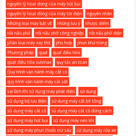
nguyên lý hoạt động của máy hút bụi
nguyên lý hoạt động của máy tời điện
nguyên nhân
Những loại máy bắt vít
những lưu ý
nhược điểm
nồi nấu phở
nồi nấu phở công nghiệp
nồi nấu phở điện
phân loại máy xay thịt
phù hợp
phun khử trùng
Phương pháp
quạt
quạt điều hòa
quạt điều hòa sunmax
quy tắc an toàn
Quy trình vận hành máy cắt cỏ
quy trình vận hành máy cắt sắt
sai lầm khi sử dụng máy phát điện
sử dụng
sử dụng bộ lưu điện
sử dụng máy cắt bê tông
sủ dụng máy cắt cỏ
sủ dụng máy cắt cỏ đúng cách
sử dụng máy hút bụi
sử dụng máy nén khí
sử dụng máy phun thuốc trừ sâu
sử dụng máy rửa xe