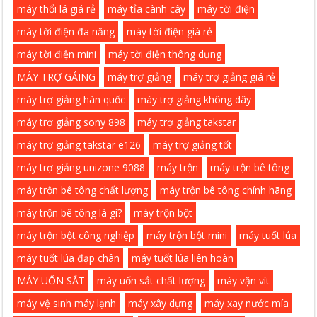
máy thổi lá giá rẻ
máy tỉa cành cây
máy tời điện
máy tời điện đa năng
máy tời điện giá rẻ
máy tời điện mini
máy tời điện thông dụng
MÁY TRỢ GẢING
máy trợ giảng
máy trợ giảng giá rẻ
máy trợ giảng hàn quốc
máy trợ giảng không dây
máy trợ giảng sony 898
máy trợ giảng takstar
máy trợ giảng takstar e126
máy trợ giảng tốt
máy trợ giảng unizone 9088
máy trộn
máy trộn bê tông
máy trộn bê tông chất lượng
máy trộn bê tông chính hãng
máy trộn bê tông là gì?
máy trộn bột
máy trộn bột công nghiệp
máy trộn bột mini
máy tuốt lúa
máy tuốt lúa đạp chân
máy tuốt lúa liên hoàn
MÁY UỐN SẮT
máy uốn sắt chất lượng
máy vặn vít
máy vệ sinh máy lạnh
máy xây dựng
máy xay nước mía