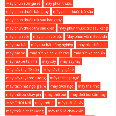
Máy phun sơn giá rẻ
máy phun thuốc
máy phun thuốc bằng tay
máy phun thuốc trừ sâu
máy phun thuốc trừ sâu bằng tay
máy phun thuốc trừ sâu điện
máy phun thuốc trừ sâu xăng
máy phun vôi
máy phun vôi bột
Máy phun vôi mitsubishi
máy rửa bát
máy rửa bát công nghiệp
máy rửa chén bát
máy rửa xe
máy rửa xe áp xuất cao
máy rửa xe cao ấp
máy rửa xe tại nhà
máy sấy
máy sấy tay
Máy sấy tay để sàn
Máy sấy tay giá rẻ
máy sấy tay treo tường
máy tách hạt ngô
máy tách hạt ngô giá rẻ
máy tách ngô
máy thái thịt
máy thổi bụ chạy pin
máy thổi bụi
máy thổi bụi cầm tay
MÁY THỔI KHÍ
máy thổi lá
máy thổi lá cây
máy thổi lá chất lượng
máy thổi lá chạy điện