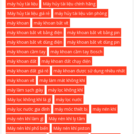
máy hủy tài liệu
Máy hủy tài liệu chính hãng
Máy hủy tài liệu giá rẻ
máy hủy tài liệu văn phòng
máy khoan
máy khoan bắt vít
máy khoan bắt vít bằng điện
máy khoan bắt vít bằng pin
máy khoan bắt vít dùng điện
máy khoan bắt vít dùng pin
máy khoan cầm tay
máy khoan cầm tay Bosch
máy khoan đất
máy khoan đất chạy điện
máy khoan đất giá rẻ
máy khoan được sử dụng nhiều nhất
máy khoan vít
máy làm mát không khí
máy làm sạch giày
máy lọc không khí
Máy lọc không khí là gì
máy lọc nước
máy lọc nước gia đình
máy móc thiết bị
máy nén khí
máy nén khí làm gì
Máy nén khí ly tâm
Máy nén khí phổ biến
Máy nén khí piston