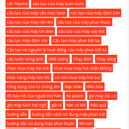
cắt Plasma
cấu tạo của máy bơm nước
cấu tạo của máy cân mực laser
cấu tạo của máy đàm bàn
cấu tạo của máy nén khí
cấu tạo của máy phun thuốc
cấu tạo của máy tời điện
cấu tạo của máy xay thịt
cấu tạo máy đầm cóc
Cấu tạo máy phun bột bả
Cấu tạo và nguyên lý hoạt động của máy phun bột bả
cây nước nóng lạnh
chất lượng
Chạy điện
Chạy xăng
chọn mua máy hái chè
chọn mua máy hút chân không
chức năng máy nén khí
có nên mua máy hút bụi
công dụng của tủ chống ẩm
đạp chân
điều hòa
đồ bảo hộ của người thợ hàn
ép plastic
giá máy cắt cỏ
giá máy tách hạt ngô
giá rẻ
hàn cơ khí
hiệu quả
hướng dẫn
hướng dẫn cách sử dụng máy phun bột
hướng dẫn sử dụng máy phun thuốc
khí nén