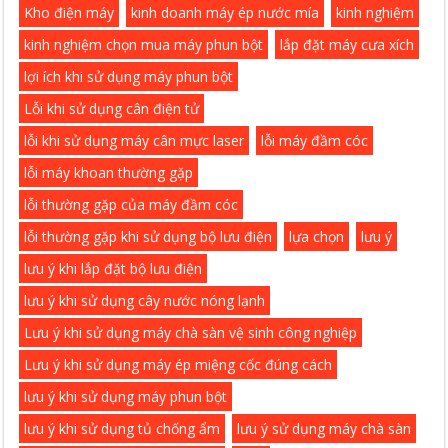
Kho điện máy
kinh doanh máy ép nước mía
kinh nghiệm
kinh nghiệm chọn mua máy phun bột
lắp đặt máy cưa xích
lợi ích khi sử dụng máy phun bột
Lỗi khi sử dụng cân điện tử
lỗi khi sử dụng máy cân mực laser
lỗi máy đầm cóc
lỗi máy khoan thường gặp
lỗi thường gặp của máy đầm cóc
lỗi thường gặp khi sử dụng bộ lưu điện
lựa chọn
lưu ý
lưu ý khi lắp đặt bộ lưu điện
lưu ý khi sử dụng cây nước nóng lạnh
Lưu ý khi sử dụng máy chà sàn vệ sinh công nghiệp
Lưu ý khi sử dụng máy ép miệng cốc đúng cách
lưu ý khi sử dụng máy phun bột
lưu ý khi sử dụng tủ chống ẩm
lưu ý sử dụng máy chà sàn