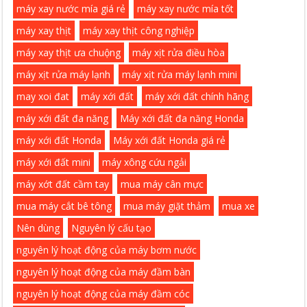
máy xay nước mía giá rẻ
máy xay nước mía tốt
máy xay thịt
máy xay thịt công nghiệp
máy xay thịt ưa chuộng
máy xịt rửa điều hòa
máy xịt rửa máy lạnh
máy xịt rửa máy lạnh mini
may xoi đat
máy xới đất
máy xới đất chính hãng
máy xới đất đa năng
Máy xới đất đa năng Honda
máy xới đất Honda
Máy xới đất Honda giá rẻ
máy xới đất mini
máy xông cứu ngải
máy xớt đất cầm tay
mua máy cân mực
mua máy cắt bê tông
mua máy giặt thảm
mua xe
Nên dùng
Nguyên lý cấu tạo
nguyên lý hoạt động của máy bơm nước
nguyên lý hoạt động của máy đầm bàn
nguyên lý hoạt động của máy đầm cóc