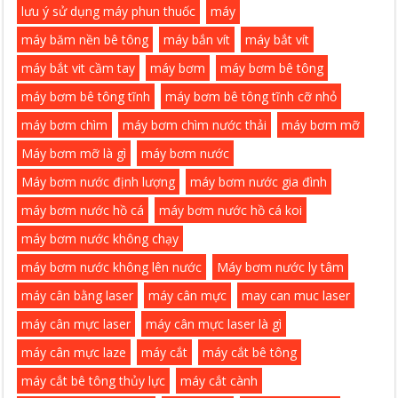
lưu ý sử dụng máy phun thuốc
máy
máy băm nền bê tông
máy bắn vít
máy bắt vít
máy bắt vit cầm tay
máy bơm
máy bơm bê tông
máy bơm bê tông tĩnh
máy bơm bê tông tĩnh cỡ nhỏ
máy bơm chìm
máy bơm chìm nước thải
máy bơm mỡ
Máy bơm mỡ là gì
máy bơm nước
Máy bơm nước định lượng
máy bơm nước gia đình
máy bơm nước hồ cá
máy bơm nước hồ cá koi
máy bơm nước không chạy
máy bơm nước không lên nước
Máy bơm nước ly tâm
máy cân bằng laser
máy cân mực
may can muc laser
máy cân mực laser
máy cân mực laser là gì
máy cân mực laze
máy cắt
máy cắt bê tông
máy cắt bê tông thủy lực
máy cắt cành