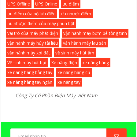
UPS Offline
UPS Online
ưu điểm
ưu điểm của bộ lưu điện
ưu nhược điểm
ưu nhược điểm của máy phun bột
vai trò của máy phát điện
vận hành máy bơm bê tông tĩnh
vận hành máy hủy tài liệu
vận hành máy lau sàn
vận hành máy xới đất
vệ sinh máy hút ẩm
Vệ sinh máy hút bụi
Xe nâng điện
xe nâng hàng
xe nâng hàng bằng tay
xe nâng hàng cũ
xe nâng hàng tay ngắn
xe nâng tay