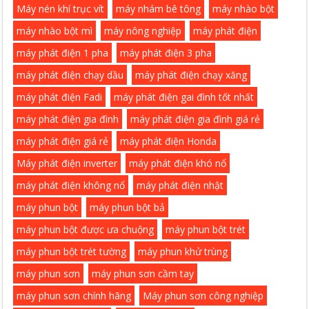
Máy nén khí trục vít
máy nhám bê tông
máy nhào bột
máy nhào bột mì
máy nông nghiệp
máy phát điện
máy phát điện 1 pha
máy phát điện 3 pha
máy phát điện chạy dầu
máy phát điện chạy xăng
máy phát điện Fadi
máy phát điện gai đình tốt nhất
máy phát điện gia đình
máy phát điện gia đình giá rẻ
máy phát điện giá rẻ
máy phát điện Honda
Máy phát điện inverter
máy phát điện khó nổ
máy phát điện không nổ
máy phát điện nhật
máy phun bột
máy phun bột bả
máy phun bột được ưa chuộng
máy phun bột trét
máy phun bột trét tường
máy phun khử trùng
máy phun sơn
máy phun sơn cầm tay
máy phun sơn chính hãng
Máy phun sơn công nghiệp