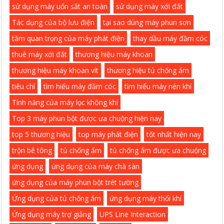
sử dụng máy uốn sắt an toàn
sử dụng máy xới đất
Tác dụng của bộ lưu điện
tại sao dùng máy phun sơn
tầm quan trọng của máy phát điện
thay dầu máy đầm cóc
thuê máy xới đất
thương hiệu máy khoan
thương hiệu máy khoan vít
thương hiệu tủ chống ẩm
tiêu chí
tìm hiểu máy đầm cóc
tìm hiểu máy nén khí
Tính năng của máy lọc không khí
Top 3 máy phun bột được ưa chuộng hiện nay
top 5 thương hiệu
top máy phát điện
tốt nhất hiện nay
trộn bê tông
tủ chống ẩm
tủ chống ẩm được ưa chuộng
ứng dụng
ứng dụng của máy chà sàn
ứng dụng của máy phun bột trét tường
Ứng dụng của tủ chống ẩm
ứng dụng máy thổi khí
Ứng dụng máy trợ giảng
UPS Line Interaction