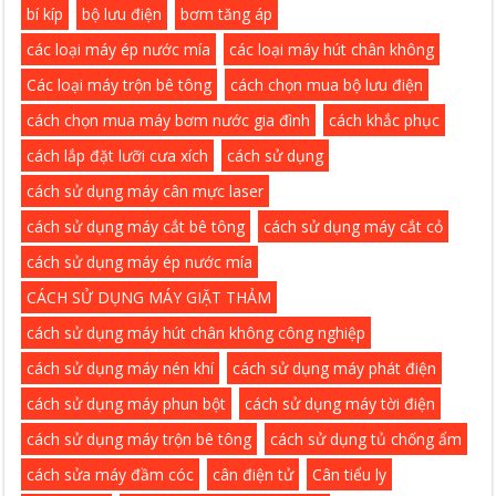
bí kíp
bộ lưu điện
bơm tăng áp
các loại máy ép nước mía
các loại máy hút chân không
Các loại máy trộn bê tông
cách chọn mua bộ lưu điện
cách chọn mua máy bơm nước gia đình
cách khắc phục
cách lắp đặt lưỡi cưa xích
cách sử dụng
cách sử dụng máy cân mực laser
cách sử dụng máy cắt bê tông
cách sử dụng máy cắt cỏ
cách sử dụng máy ép nước mía
CÁCH SỬ DỤNG MÁY GIẶT THẢM
cách sử dụng máy hút chân không công nghiệp
cách sử dụng máy nén khí
cách sử dụng máy phát điện
cách sử dụng máy phun bột
cách sử dụng máy tời điện
cách sử dụng máy trộn bê tông
cách sử dụng tủ chống ẩm
cách sửa máy đầm cóc
cân điện tử
Cân tiểu ly