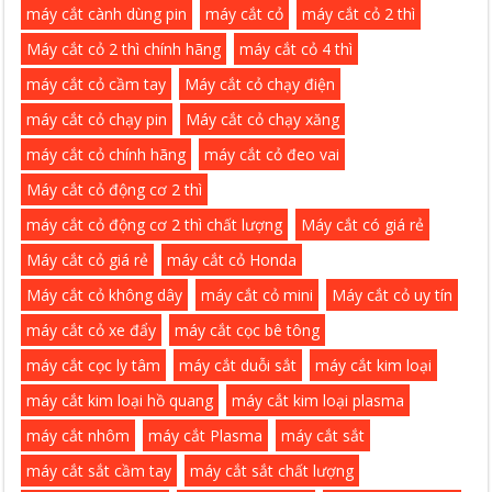
máy cắt cành dùng pin
máy cắt cỏ
máy cắt cỏ 2 thì
Máy cắt cỏ 2 thì chính hãng
máy cắt cỏ 4 thì
máy cắt cỏ cầm tay
Máy cắt cỏ chạy điện
máy cắt cỏ chạy pin
Máy cắt cỏ chạy xăng
máy cắt cỏ chính hãng
máy cắt cỏ đeo vai
Máy cắt cỏ động cơ 2 thì
máy cắt cỏ động cơ 2 thì chất lượng
Máy cắt có giá rẻ
Máy cắt cỏ giá rẻ
máy cắt cỏ Honda
Máy cắt cỏ không dây
máy cắt cỏ mini
Máy cắt cỏ uy tín
máy cắt cỏ xe đẩy
máy cắt cọc bê tông
máy cắt cọc ly tâm
máy cắt duỗi sắt
máy cắt kim loại
máy cắt kim loại hồ quang
máy cắt kim loại plasma
máy cắt nhôm
máy cắt Plasma
máy cắt sắt
máy cắt sắt cầm tay
máy cắt sắt chất lượng