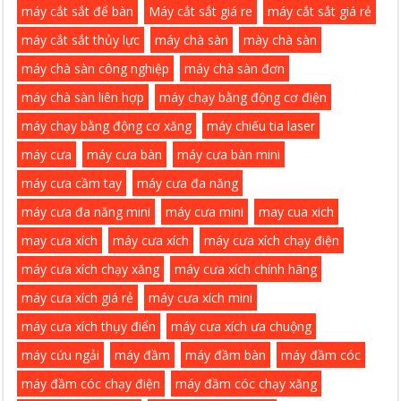
máy cắt sắt để bàn
Máy cắt sắt giá re
máy cắt sắt giá rẻ
máy cắt sắt thủy lực
máy chà sàn
mày chà sàn
máy chà sàn công nghiệp
máy chà sàn đơn
máy chà sàn liên hợp
máy chạy bằng động cơ điện
máy chạy bằng động cơ xăng
máy chiếu tia laser
máy cưa
máy cưa bàn
máy cưa bàn mini
máy cưa cầm tay
máy cưa đa năng
máy cưa đa năng mini
máy cưa mini
may cua xich
may cưa xích
máy cưa xích
máy cưa xích chạy điện
máy cưa xích chạy xăng
máy cưa xích chính hãng
máy cưa xích giá rẻ
máy cưa xích mini
máy cưa xích thụy điển
máy cưa xích ưa chuộng
máy cứu ngải
máy đầm
máy đầm bàn
máy đầm cóc
máy đầm cóc chạy điện
máy đầm cóc chạy xăng