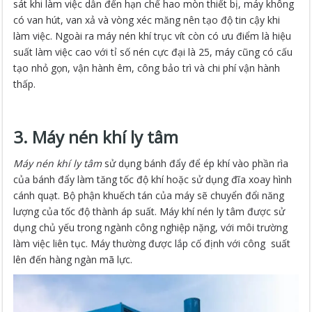
sát khi làm việc dẫn đến hạn chế hao mòn thiết bị, máy không
có van hút, van xả và vòng xéc măng nên tạo độ tin cậy khi
làm việc. Ngoài ra máy nén khí trục vít còn có ưu điểm là hiệu
suất làm việc cao với tỉ số nén cực đại là 25, máy cũng có cấu
tạo nhỏ gọn, vận hành êm, công bảo trì và chi phí vận hành
thấp.
3. Máy nén khí ly tâm
Máy nén khí ly tâm
sử dụng bánh đẩy để ép khí vào phần rìa
của bánh đẩy làm tăng tốc độ khí hoặc sử dụng đĩa xoay hình
cánh quạt. Bộ phận khuếch tán của máy sẽ chuyển đổi năng
lượng của tốc độ thành áp suất. Máy khí nén ly tâm được sử
dụng chủ yếu trong ngành công nghiệp nặng, với môi trường
làm việc liên tục. Máy thường được lắp cố định với công suất
lên đến hàng ngàn mã lực.