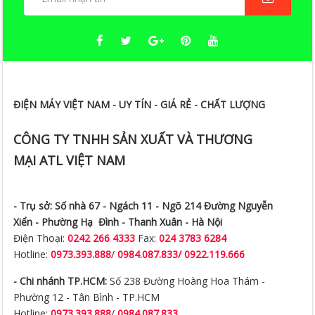
ĐIỆN MÁY VIỆT NAM - UY TÍN - GIÁ RẺ - CHẤT LƯỢNG
CÔNG TY TNHH SẢN XUẤT VÀ THƯƠNG
MẠI ATL VIỆT NAM
- Trụ sở:
Số nhà 67 - Ngách 11 - Ngõ 214 Đường Nguyễn
Xiển -
Phường Hạ Đình - Thanh Xuân - Hà Nội
Điện Thoại:
0242 266 4333
Fax:
024 3783 6284
Hotline:
0973.393.888
/
0984.087.833/ 0922.119.666
- Chi nhánh TP.HCM:
Số 238 Đường Hoàng Hoa Thám -
Phường 12 - Tân Bình - TP.HCM
Hotline:
0973.393.888
/
0984.087.833
- Chi nhánh Hà Nam:
Số 95 Đường Phạm Ngọc Thạch -
Phường Lê Công Thanh - TP Phủ Lý - Hà Nam