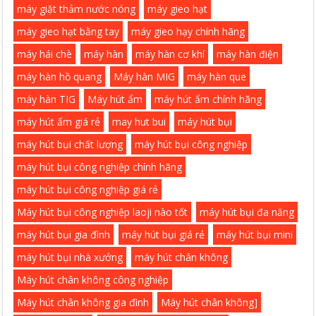
máy giặt thảm nước nóng
máy gieo hạt
máy gieo hạt bằng tay
máy gieo hạy chính hãng
máy hái chè
máy hàn
máy hàn cơ khí
máy hàn điện
máy hàn hồ quang
Máy hàn MIG
máy hàn que
máy hàn TIG
Máy hút ẩm
máy hút ẩm chính hãng
máy hút ẩm giá rẻ
may hut bui
máy hút bụi
máy hút bụi chất lượng
máy hút bụi công nghiệp
máy hút bụi công nghiệp chính hãng
máy hút bụi công nghiệp giá rẻ
Máy hút bụi công nghiệp laoji nào tốt
máy hút bụi đa năng
máy hút bụi gia đình
máy hút bụi giá rẻ
máy hút bụi mini
máy hút bụi nhà xưởng
máy hút chân không
Máy hút chân không công nghiệp
Máy hút chân không gia đình
Máy hút chân không]