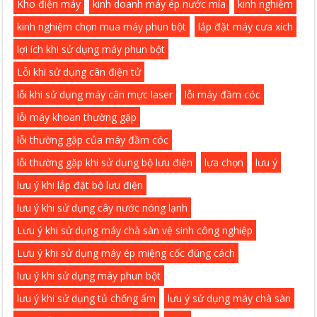
Kho điện máy
kinh doanh máy ép nước mía
kinh nghiệm
kinh nghiệm chọn mua máy phun bột
lắp đặt máy cưa xích
lợi ích khi sử dụng máy phun bột
Lỗi khi sử dụng cân điện tử
lỗi khi sử dụng máy cân mực laser
lỗi máy đầm cóc
lỗi máy khoan thường gặp
lỗi thường gặp của máy đầm cóc
lỗi thường gặp khi sử dụng bộ lưu điện
lựa chọn
lưu ý
lưu ý khi lắp đặt bộ lưu điện
lưu ý khi sử dụng cây nước nóng lạnh
Lưu ý khi sử dụng máy chà sàn vệ sinh công nghiệp
Lưu ý khi sử dụng máy ép miệng cốc đúng cách
lưu ý khi sử dụng máy phun bột
lưu ý khi sử dụng tủ chống ẩm
lưu ý sử dụng máy chà sàn