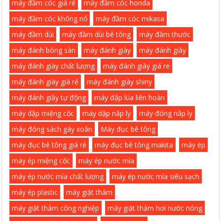
máy đầm cóc giá rẻ
máy đầm cóc honda
máy đầm cóc không nổ
máy đầm cóc mikasa
máy đầm dùi
máy đầm dùi bê tông
máy đầm thước
máy đánh bóng sàn
máy đánh giày
máy đánh giầy
máy đánh giày chất lượng
máy đánh giày giá re
máy đánh giày giá rẻ
máy đánh giày shiny
máy đánh giầy tự động
máy đập lúa liên hoàn
máy dập miệng cốc
máy dập nắp ly
máy đóng nắp ly
máy đóng sách gáy xoắn
Máy đục bê tông
máy đục bê tông giá rẻ
máy đục bê tông makita
máy ép
máy ép miệng cốc
máy ép nước mía
máy ép nước mía chất lượng
máy ép nước mía siêu sạch
máy ép plastic
máy giặt thảm
máy giặt thảm công nghiệp
máy giặt thảm hơi nước nóng