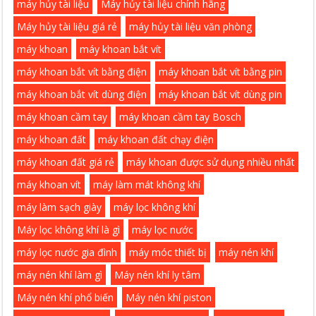
máy hủy tài liệu
Máy hủy tài liệu chính hãng
Máy hủy tài liệu giá rẻ
máy hủy tài liệu văn phòng
máy khoan
máy khoan bắt vít
máy khoan bắt vít bằng điện
máy khoan bắt vít bằng pin
máy khoan bắt vít dùng điện
máy khoan bắt vít dùng pin
máy khoan cầm tay
máy khoan cầm tay Bosch
máy khoan đất
máy khoan đất chạy điện
máy khoan đất giá rẻ
máy khoan được sử dụng nhiều nhất
máy khoan vít
máy làm mát không khí
máy làm sạch giày
máy lọc không khí
Máy lọc không khí là gì
máy lọc nước
máy lọc nước gia đình
máy móc thiết bị
máy nén khí
máy nén khí làm gì
Máy nén khí ly tâm
Máy nén khí phổ biến
Máy nén khí piston