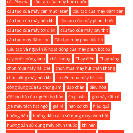
cắt Plasma
cấu tạo của máy bơm nước
cấu tạo của máy cân mực laser
cấu tạo của máy đàm bàn
cấu tạo của máy nén khí
cấu tạo của máy phun thuốc
cấu tạo của máy tời điện
cấu tạo của máy xay thịt
cấu tạo máy đầm cóc
Cấu tạo máy phun bột bả
Cấu tạo và nguyên lý hoạt động của máy phun bột bả
cây nước nóng lạnh
chất lượng
Chạy điện
Chạy xăng
chọn mua máy hái chè
chọn mua máy hút chân không
chức năng máy nén khí
có nên mua máy hút bụi
công dụng của tủ chống ẩm
đạp chân
điều hòa
đồ bảo hộ của người thợ hàn
ép plastic
giá máy cắt cỏ
giá máy tách hạt ngô
giá rẻ
hàn cơ khí
hiệu quả
hướng dẫn
hướng dẫn cách sử dụng máy phun bột
hướng dẫn sử dụng máy phun thuốc
khí nén