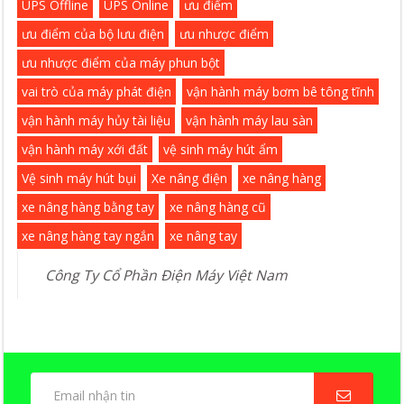
UPS Offline
UPS Online
ưu điểm
ưu điểm của bộ lưu điện
ưu nhược điểm
ưu nhược điểm của máy phun bột
vai trò của máy phát điện
vận hành máy bơm bê tông tĩnh
vận hành máy hủy tài liệu
vận hành máy lau sàn
vận hành máy xới đất
vệ sinh máy hút ẩm
Vệ sinh máy hút bụi
Xe nâng điện
xe nâng hàng
xe nâng hàng bằng tay
xe nâng hàng cũ
xe nâng hàng tay ngắn
xe nâng tay
Công Ty Cổ Phần Điện Máy Việt Nam