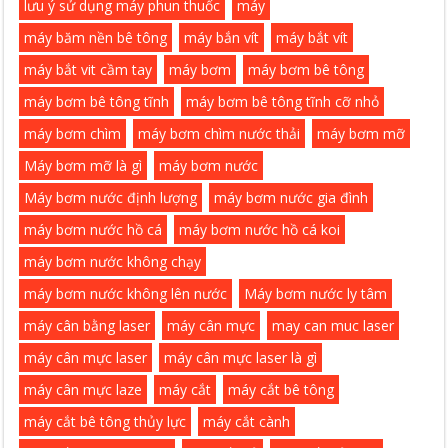
lưu ý sử dụng máy phun thuốc
máy
máy băm nền bê tông
máy bắn vít
máy bắt vít
máy bắt vit cầm tay
máy bơm
máy bơm bê tông
máy bơm bê tông tĩnh
máy bơm bê tông tĩnh cỡ nhỏ
máy bơm chìm
máy bơm chìm nước thải
máy bơm mỡ
Máy bơm mỡ là gì
máy bơm nước
Máy bơm nước định lượng
máy bơm nước gia đình
máy bơm nước hồ cá
máy bơm nước hồ cá koi
máy bơm nước không chạy
máy bơm nước không lên nước
Máy bơm nước ly tâm
máy cân bằng laser
máy cân mực
may can muc laser
máy cân mực laser
máy cân mực laser là gì
máy cân mực laze
máy cắt
máy cắt bê tông
máy cắt bê tông thủy lực
máy cắt cành