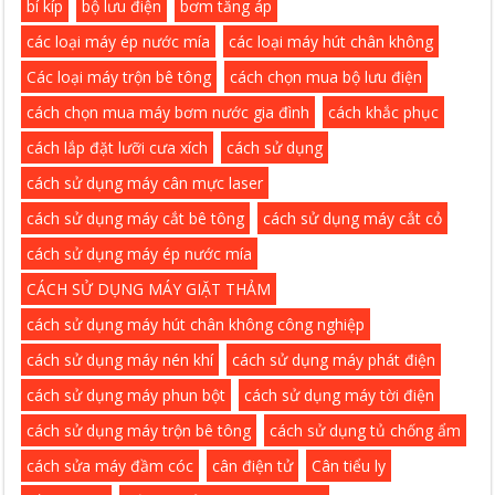
bí kíp
bộ lưu điện
bơm tăng áp
các loại máy ép nước mía
các loại máy hút chân không
Các loại máy trộn bê tông
cách chọn mua bộ lưu điện
cách chọn mua máy bơm nước gia đình
cách khắc phục
cách lắp đặt lưỡi cưa xích
cách sử dụng
cách sử dụng máy cân mực laser
cách sử dụng máy cắt bê tông
cách sử dụng máy cắt cỏ
cách sử dụng máy ép nước mía
CÁCH SỬ DỤNG MÁY GIẶT THẢM
cách sử dụng máy hút chân không công nghiệp
cách sử dụng máy nén khí
cách sử dụng máy phát điện
cách sử dụng máy phun bột
cách sử dụng máy tời điện
cách sử dụng máy trộn bê tông
cách sử dụng tủ chống ẩm
cách sửa máy đầm cóc
cân điện tử
Cân tiểu ly