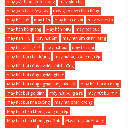
máy giặt thảm nước nóng
máy gieo hạt
máy gieo hạt bằng tay
máy gieo hạy chính hãng
máy hái chè
máy hàn
máy hàn cơ khí
máy hàn điện
máy hàn hồ quang
Máy hàn MIG
máy hàn que
máy hàn TIG
Máy hút ẩm
máy hút ẩm chính hãng
máy hút ẩm giá rẻ
may hut bui
máy hút bụi
máy hút bụi chất lượng
máy hút bụi công nghiệp
máy hút bụi công nghiệp chính hãng
máy hút bụi công nghiệp giá rẻ
Máy hút bụi công nghiệp laoji nào tốt
máy hút bụi đa năng
máy hút bụi gia đình
máy hút bụi giá rẻ
máy hút bụi mini
máy hút bụi nhà xưởng
máy hút chân không
Máy hút chân không công nghiệp
Máy hút chân không gia đình
Máy hút chân không]