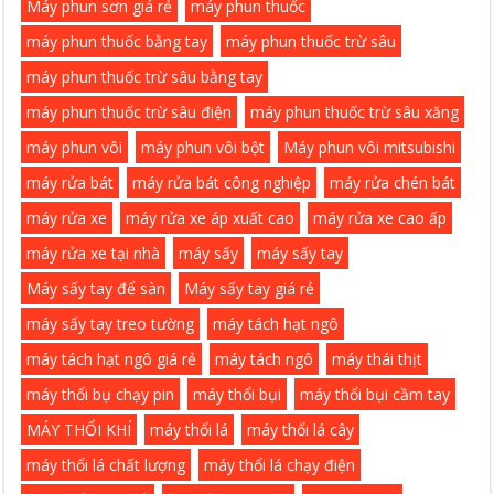
Máy phun sơn giá rẻ
máy phun thuốc
máy phun thuốc bằng tay
máy phun thuốc trừ sâu
máy phun thuốc trừ sâu bằng tay
máy phun thuốc trừ sâu điện
máy phun thuốc trừ sâu xăng
máy phun vôi
máy phun vôi bột
Máy phun vôi mitsubishi
máy rửa bát
máy rửa bát công nghiệp
máy rửa chén bát
máy rửa xe
máy rửa xe áp xuất cao
máy rửa xe cao ấp
máy rửa xe tại nhà
máy sấy
máy sấy tay
Máy sấy tay để sàn
Máy sấy tay giá rẻ
máy sấy tay treo tường
máy tách hạt ngô
máy tách hạt ngô giá rẻ
máy tách ngô
máy thái thịt
máy thổi bụ chạy pin
máy thổi bụi
máy thổi bụi cầm tay
MÁY THỔI KHÍ
máy thổi lá
máy thổi lá cây
máy thổi lá chất lượng
máy thổi lá chạy điện