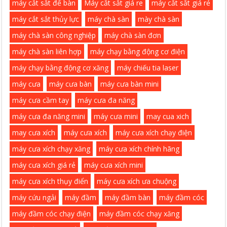
máy cắt sắt để bàn
Máy cắt sắt giá re
máy cắt sắt giá rẻ
máy cắt sắt thủy lực
máy chà sàn
mày chà sàn
máy chà sàn công nghiệp
máy chà sàn đơn
máy chà sàn liên hợp
máy chạy bằng động cơ điện
máy chạy bằng động cơ xăng
máy chiếu tia laser
máy cưa
máy cưa bàn
máy cưa bàn mini
máy cưa cầm tay
máy cưa đa năng
máy cưa đa năng mini
máy cưa mini
may cua xich
may cưa xích
máy cưa xích
máy cưa xích chạy điện
máy cưa xích chạy xăng
máy cưa xích chính hãng
máy cưa xích giá rẻ
máy cưa xích mini
máy cưa xích thụy điển
máy cưa xích ưa chuộng
máy cứu ngải
máy đầm
máy đầm bàn
máy đầm cóc
máy đầm cóc chạy điện
máy đầm cóc chạy xăng