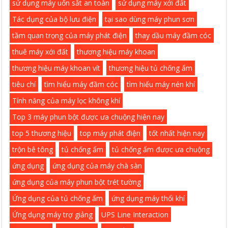
sử dụng máy uốn sắt an toàn
sử dụng máy xới đất
Tác dụng của bộ lưu điện
tại sao dùng máy phun sơn
tầm quan trọng của máy phát điện
thay dầu máy đầm cóc
thuê máy xới đất
thương hiệu máy khoan
thương hiệu máy khoan vít
thương hiệu tủ chống ẩm
tiêu chí
tìm hiểu máy đầm cóc
tìm hiểu máy nén khí
Tính năng của máy lọc không khí
Top 3 máy phun bột được ưa chuộng hiện nay
top 5 thương hiệu
top máy phát điện
tốt nhất hiện nay
trộn bê tông
tủ chống ẩm
tủ chống ẩm được ưa chuộng
ứng dụng
ứng dụng của máy chà sàn
ứng dụng của máy phun bột trét tường
Ứng dụng của tủ chống ẩm
ứng dụng máy thổi khí
Ứng dụng máy trợ giảng
UPS Line Interaction