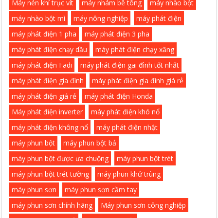
Máy nén khí trục vít
máy nhám bê tông
máy nhào bột
máy nhào bột mì
máy nông nghiệp
máy phát điện
máy phát điện 1 pha
máy phát điện 3 pha
máy phát điện chạy dầu
máy phát điện chạy xăng
máy phát điện Fadi
máy phát điện gai đình tốt nhất
máy phát điện gia đình
máy phát điện gia đình giá rẻ
máy phát điện giá rẻ
máy phát điện Honda
Máy phát điện inverter
máy phát điện khó nổ
máy phát điện không nổ
máy phát điện nhật
máy phun bột
máy phun bột bả
máy phun bột được ưa chuộng
máy phun bột trét
máy phun bột trét tường
máy phun khử trùng
máy phun sơn
máy phun sơn cầm tay
máy phun sơn chính hãng
Máy phun sơn công nghiệp