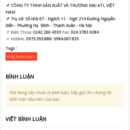
📌 CÔNG TY TNHH SẢN XUẤT VÀ THƯƠNG MẠI ATL VIỆT
NAM
📌 Trụ sở:
Số nhà 67 - Ngách 11 - Ngõ 214 Đường Nguyễn
Xiển -
Phường Hạ Đình - Thanh Xuân - Hà Nội
📌 Điện Thoại:
0242 266 4333
Fax:
024 3783 6284
📌 Hotline:
0973.393.888
/
0984.087.833
Tags :
máy bơm nước
BÌNH LUẬN
Nội dung này chưa có bình luận, hãy gửi cho chúng tôi
bình luận đầu tiên của bạn.
VIẾT BÌNH LUẬN