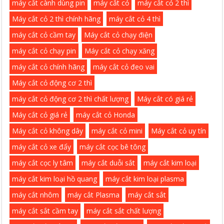
máy cắt cành dùng pin
máy cắt cỏ
máy cắt cỏ 2 thì
Máy cắt cỏ 2 thì chính hãng
máy cắt cỏ 4 thì
máy cắt cỏ cầm tay
Máy cắt cỏ chạy điện
máy cắt cỏ chạy pin
Máy cắt cỏ chạy xăng
máy cắt cỏ chính hãng
máy cắt cỏ đeo vai
Máy cắt cỏ động cơ 2 thì
máy cắt cỏ động cơ 2 thì chất lượng
Máy cắt có giá rẻ
Máy cắt cỏ giá rẻ
máy cắt cỏ Honda
Máy cắt cỏ không dây
máy cắt cỏ mini
Máy cắt cỏ uy tín
máy cắt cỏ xe đẩy
máy cắt cọc bê tông
máy cắt cọc ly tâm
máy cắt duỗi sắt
máy cắt kim loại
máy cắt kim loại hồ quang
máy cắt kim loại plasma
máy cắt nhôm
máy cắt Plasma
máy cắt sắt
máy cắt sắt cầm tay
máy cắt sắt chất lượng