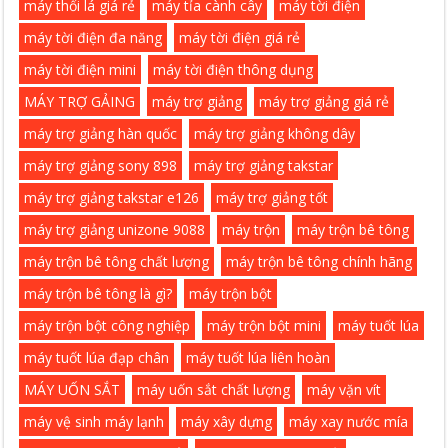
máy thổi lá giá rẻ
máy tỉa cành cây
máy tời điện
máy tời điện đa năng
máy tời điện giá rẻ
máy tời điện mini
máy tời điện thông dụng
MÁY TRỢ GẢING
máy trợ giảng
máy trợ giảng giá rẻ
máy trợ giảng hàn quốc
máy trợ giảng không dây
máy trợ giảng sony 898
máy trợ giảng takstar
máy trợ giảng takstar e126
máy trợ giảng tốt
máy trợ giảng unizone 9088
máy trộn
máy trộn bê tông
máy trộn bê tông chất lượng
máy trộn bê tông chính hãng
máy trộn bê tông là gì?
máy trộn bột
máy trộn bột công nghiệp
máy trộn bột mini
máy tuốt lúa
máy tuốt lúa đạp chân
máy tuốt lúa liên hoàn
MÁY UỐN SẮT
máy uốn sắt chất lượng
máy vặn vít
máy vệ sinh máy lạnh
máy xây dựng
máy xay nước mía