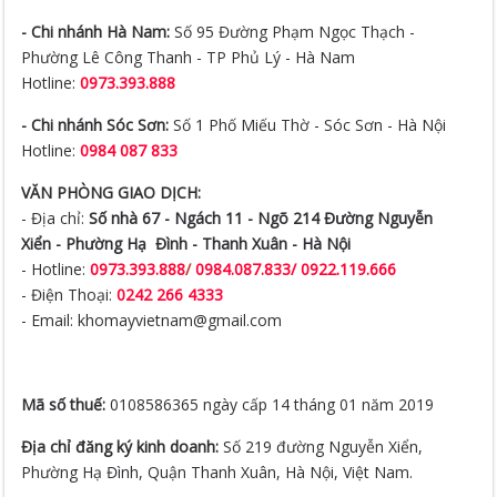
- Chi nhánh Hà Nam:
Số 95 Đường Phạm Ngọc Thạch -
Phường Lê Công Thanh - TP Phủ Lý - Hà Nam
Hotline:
0973.393.888
- Chi nhánh Sóc Sơn:
Số 1 Phố Miếu Thờ - Sóc Sơn - Hà Nội
Hotline:
0984 087 833
VĂN PHÒNG GIAO DỊCH:
- Địa chỉ:
Số nhà 67 - Ngách 11 - Ngõ 214 Đường Nguyễn
Xiển -
Phường Hạ Đình - Thanh Xuân - Hà Nội
- Hotline:
0973.393.888
/
0984.087.833/ 0922.119.666
- Điện Thoại:
0242 266 4333
- Email: khomayvietnam@gmail.com
Mã số thuế:
0108586365 ngày cấp 14 tháng 01 năm 2019
Địa chỉ đăng ký kinh doanh:
Số 219 đường Nguyễn Xiển,
Phường Hạ Đình, Quận Thanh Xuân, Hà Nội, Việt Nam.