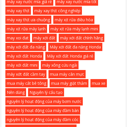
máy xay nước mía giá rẻ
máy xay nước mía tốt
máy xay thịt
máy xay thịt công nghiệp
máy xay thịt ưa chuộng
máy xịt rửa điều hòa
máy xịt rửa máy lạnh
máy xịt rửa máy lạnh mini
may xoi đat
máy xới đất
máy xới đất chính hãng
máy xới đất đa năng
Máy xới đất đa năng Honda
máy xới đất Honda
Máy xới đất Honda giá rẻ
máy xới đất mini
máy xông cứu ngải
máy xớt đất cầm tay
mua máy cân mực
mua máy cắt bê tông
mua máy giặt thảm
mua xe
Nên dùng
Nguyên lý cấu tạo
nguyên lý hoạt động của máy bơm nước
nguyên lý hoạt động của máy đầm bàn
nguyên lý hoạt động của máy đầm cóc