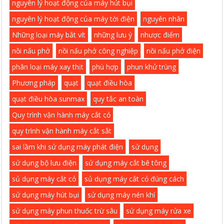
nguyên lý hoạt động của máy hút bụi
nguyên lý hoạt động của máy tời điện
nguyên nhân
Những loại máy bắt vít
những lưu ý
nhược điểm
nồi nấu phở
nồi nấu phở công nghiệp
nồi nấu phở điện
phân loại máy xay thịt
phù hợp
phun khử trùng
Phương pháp
quạt
quạt điều hòa
quạt điều hòa sunmax
quy tắc an toàn
Quy trình vận hành máy cắt cỏ
quy trình vận hành máy cắt sắt
sai lầm khi sử dụng máy phát điện
sử dụng
sử dụng bộ lưu điện
sử dụng máy cắt bê tông
sủ dụng máy cắt cỏ
sủ dụng máy cắt cỏ đúng cách
sử dụng máy hút bụi
sử dụng máy nén khí
sử dụng máy phun thuốc trừ sâu
sử dụng máy rửa xe