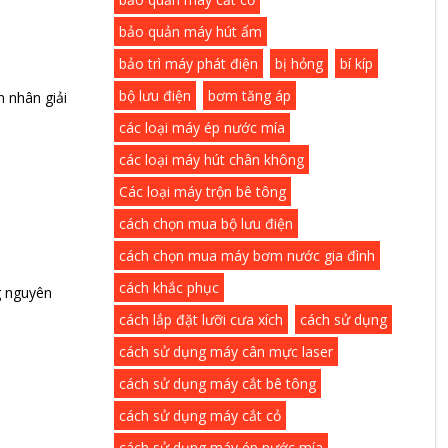
bảo quản máy hút ẩm
bảo trì máy phát điện
bị hỏng
bí kíp
bộ lưu điện
bơm tăng áp
 nhân giải
các loại máy ép nước mía
các loại máy hút chân không
Các loại máy trộn bê tông
cách chọn mua bộ lưu điện
cách chọn mua máy bơm nước gia đình
cách khắc phục
g nguyên
cách lắp đặt lưỡi cưa xích
cách sử dụng
cách sử dụng máy cân mực laser
cách sử dụng máy cắt bê tông
cách sử dụng máy cắt cỏ
cách sử dụng máy ép nước mía