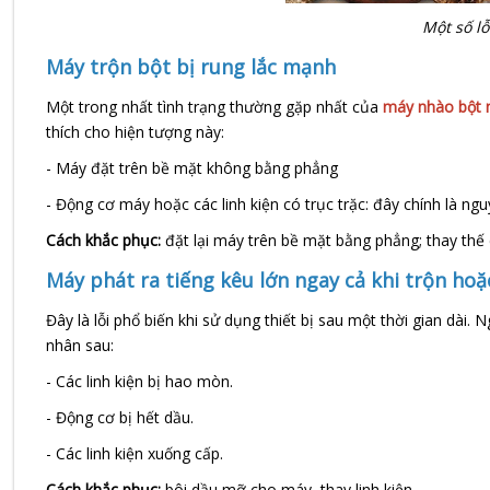
Một số l
Máy trộn bột bị rung lắc mạnh
Một trong nhất tình trạng thường gặp nhất của
máy nhào bột
thích cho hiện tượng này:
- Máy đặt trên bề mặt không bằng phẳng
- Động cơ máy hoặc các linh kiện có trục trặc: đây chính là ng
Cách khắc phục:
đặt lại máy trên bề mặt bằng phẳng; thay thế c
Máy phát ra tiếng kêu lớn ngay cả khi trộn ho
Đây là lỗi phổ biến khi sử dụng thiết bị sau một thời gian dài
nhân sau:
- Các linh kiện bị hao mòn.
- Động cơ bị hết dầu.
- Các linh kiện xuống cấp.
Cách khắc phục:
bôi dầu mỡ cho máy, thay linh kiện.