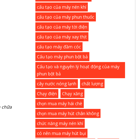
cấu tạo của máy nén khí
cấu tạo của máy phun thuốc
cấu tạo của máy tời điện
cấu tạo của máy xay thịt
cấu tạo máy đầm cóc
Cấu tạo máy phun bột bả
Cấu tạo và nguyên lý hoạt động của máy
phun bột bả
cây nước nóng lạnh
chất lượng
Chạy điện
Chạy xăng
chọn mua máy hái chè
a chữa
chọn mua máy hút chân không
chức năng máy nén khí
có nên mua máy hút bụi