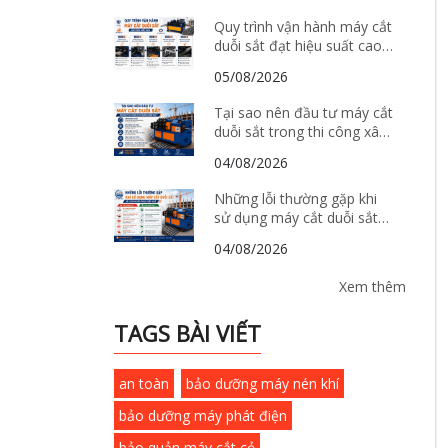
Quy trình vận hành máy cắt
duỗi sắt đạt hiệu suất cao
và tiết kiệm chi phí
05/08/2026
Tại sao nên đầu tư máy cắt
duỗi sắt trong thi công xây
dựng hiện đại?
04/08/2026
Những lỗi thường gặp khi
sử dụng máy cắt duỗi sắt
và cách khắc phục hiệu quả
04/08/2026
Xem thêm
TAGS BÀI VIẾT
an toàn
bảo dưỡng máy nén khí
bảo dưỡng máy phát điện
bảo quản máy cắt cỏ