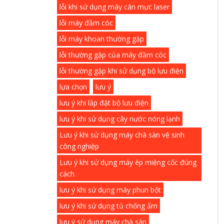
lỗi khi sử dụng máy cân mực laser
lỗi máy đầm cóc
lỗi máy khoan thường gặp
lỗi thường gặp của máy đầm cóc
lỗi thường gặp khi sử dụng bộ lưu điện
lựa chọn
lưu ý
lưu ý khi lắp đặt bộ lưu điện
lưu ý khi sử dụng cây nước nóng lạnh
Lưu ý khi sử dụng máy chà sàn vệ sinh
công nghiệp
Lưu ý khi sử dụng máy ép miệng cốc đúng
cách
lưu ý khi sử dụng máy phun bột
lưu ý khi sử dụng tủ chống ẩm
lưu ý sử dụng máy chà sàn