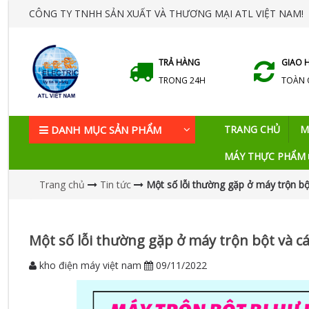
CÔNG TY TNHH SẢN XUẤT VÀ THƯƠNG MẠI ATL VIỆT NAM!
TRẢ HÀNG
GIAO 
TRONG 24H
TOÀN
DANH MỤC SẢN PHẨM
TRANG CHỦ
M
MÁY THỰC PHẨM
Trang chủ
Tin tức
Một số lỗi thường gặp ở máy trộn bộ
Một số lỗi thường gặp ở máy trộn bột và c
kho điện máy việt nam
09/11/2022