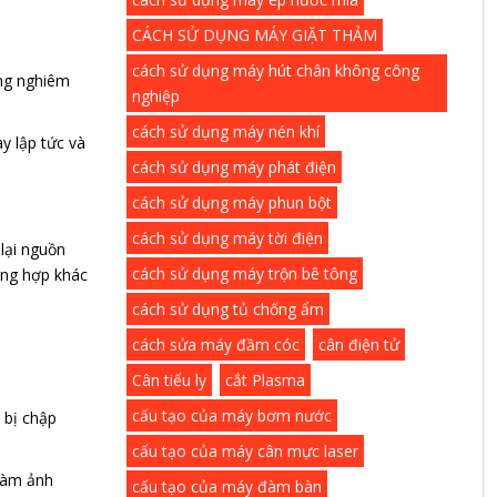
CÁCH SỬ DỤNG MÁY GIẶT THẢM
cách sử dụng máy hút chân không công
ùng nghiêm
nghiệp
cách sử dụng máy nén khí
y lập tức và
cách sử dụng máy phát điện
cách sử dụng máy phun bột
cách sử dụng máy tời điện
lại nguồn
cách sử dụng máy trộn bê tông
ờng hợp khác
cách sử dụng tủ chống ẩm
cách sửa máy đầm cóc
cân điện tử
Cân tiểu ly
cắt Plasma
cấu tạo của máy bơm nước
 bị chập
cấu tạo của máy cân mực laser
 làm ảnh
cấu tạo của máy đàm bàn