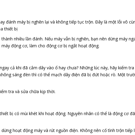
tay đánh máy bị nghẽn lại và không tiếp tục trộn. Đây là một lỗi vô c
a thiết bị
 thành nhiều lần đánh. Nếu máy vẫn bị nghẽn, bạn nên dừng máy nga
 máy động cơ, làm cho động cơ bị ngắt hoạt động.
ngay cả khi đã cắm dây vào ổ hay chưa? Những lúc này, hãy kiểm tra 
hông sáng đèn thì có thể mạch dây điện đã bị đứt hoặc rò. Một trư
m tra và sửa chữa kịp thời.
thiết bị có mùi khét khi hoạt động. Nguyên nhân có thể là động cơ đã
à dừng hoạt động máy và rút nguồn điện. Không nên cố tình trộn tiếp