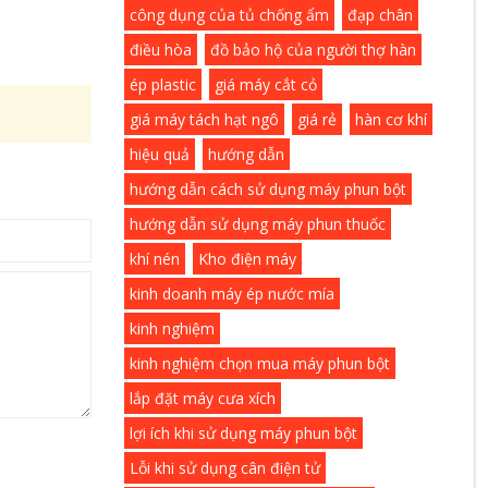
công dụng của tủ chống ẩm
đạp chân
điều hòa
đồ bảo hộ của người thợ hàn
ép plastic
giá máy cắt cỏ
giá máy tách hạt ngô
giá rẻ
hàn cơ khí
hiệu quả
hướng dẫn
hướng dẫn cách sử dụng máy phun bột
hướng dẫn sử dụng máy phun thuốc
khí nén
Kho điện máy
kinh doanh máy ép nước mía
kinh nghiệm
kinh nghiệm chọn mua máy phun bột
lắp đặt máy cưa xích
lợi ích khi sử dụng máy phun bột
Lỗi khi sử dụng cân điện tử