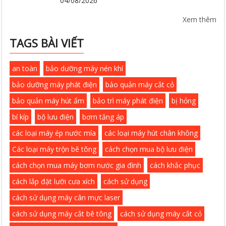
04/08/2026
Xem thêm
TAGS BÀI VIẾT
an toàn
bảo dưỡng máy nén khí
bảo dưỡng máy phát điện
bảo quản máy cắt cỏ
bảo quản máy hút ẩm
bảo trì máy phát điện
bị hỏng
bí kíp
bộ lưu điện
bơm tăng áp
các loại máy ép nước mía
các loại máy hút chân không
Các loại máy trộn bê tông
cách chọn mua bộ lưu điện
cách chọn mua máy bơm nước gia đình
cách khắc phục
cách lắp đặt lưỡi cưa xích
cách sử dụng
cách sử dụng máy cân mực laser
cách sử dụng máy cắt bê tông
cách sử dụng máy cắt cỏ