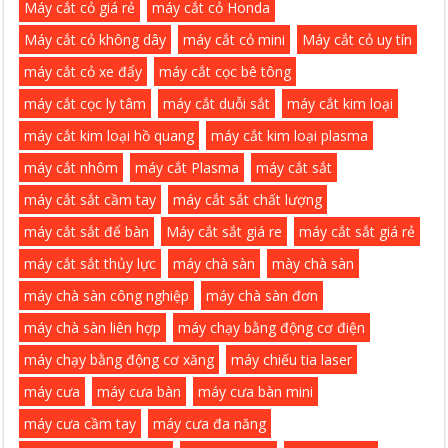
Máy cắt cỏ giá rẻ
máy cắt cỏ Honda
Máy cắt cỏ không dây
máy cắt cỏ mini
Máy cắt cỏ uy tín
máy cắt cỏ xe đẩy
máy cắt cọc bê tông
máy cắt cọc ly tâm
máy cắt duỗi sắt
máy cắt kim loại
máy cắt kim loại hồ quang
máy cắt kim loại plasma
máy cắt nhôm
máy cắt Plasma
máy cắt sắt
máy cắt sắt cầm tay
máy cắt sắt chất lượng
máy cắt sắt để bàn
Máy cắt sắt giá re
máy cắt sắt giá rẻ
máy cắt sắt thủy lực
máy chà sàn
mày chà sàn
máy chà sàn công nghiệp
máy chà sàn đơn
máy chà sàn liên hợp
máy chạy bằng động cơ điện
máy chạy bằng động cơ xăng
máy chiếu tia laser
máy cưa
máy cưa bàn
máy cưa bàn mini
máy cưa cầm tay
máy cưa đa năng