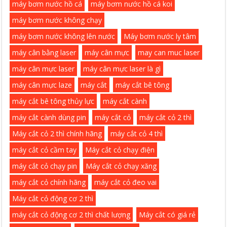
máy bơm nước hồ cá
máy bơm nước hồ cá koi
máy bơm nước không chạy
máy bơm nước không lên nước
Máy bơm nước ly tâm
máy cân bằng laser
máy cân mực
may can muc laser
máy cân mực laser
máy cân mực laser là gì
máy cân mực laze
máy cắt
máy cắt bê tông
máy cắt bê tông thủy lực
máy cắt cành
máy cắt cành dùng pin
máy cắt cỏ
máy cắt cỏ 2 thì
Máy cắt cỏ 2 thì chính hãng
máy cắt cỏ 4 thì
máy cắt cỏ cầm tay
Máy cắt cỏ chạy điện
máy cắt cỏ chạy pin
Máy cắt cỏ chạy xăng
máy cắt cỏ chính hãng
máy cắt cỏ đeo vai
Máy cắt cỏ động cơ 2 thì
máy cắt cỏ động cơ 2 thì chất lượng
Máy cắt có giá rẻ