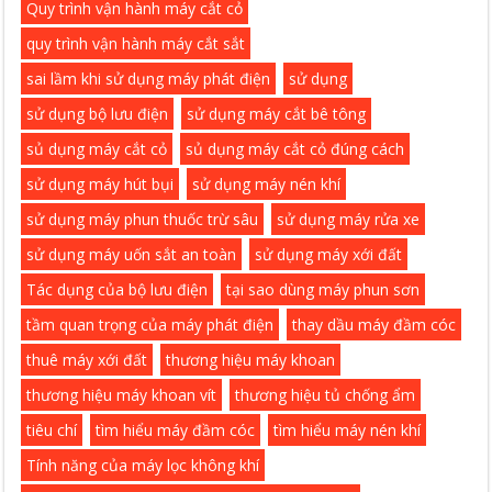
Quy trình vận hành máy cắt cỏ
quy trình vận hành máy cắt sắt
sai lầm khi sử dụng máy phát điện
sử dụng
sử dụng bộ lưu điện
sử dụng máy cắt bê tông
sủ dụng máy cắt cỏ
sủ dụng máy cắt cỏ đúng cách
sử dụng máy hút bụi
sử dụng máy nén khí
sử dụng máy phun thuốc trừ sâu
sử dụng máy rửa xe
sử dụng máy uốn sắt an toàn
sử dụng máy xới đất
Tác dụng của bộ lưu điện
tại sao dùng máy phun sơn
tầm quan trọng của máy phát điện
thay dầu máy đầm cóc
thuê máy xới đất
thương hiệu máy khoan
thương hiệu máy khoan vít
thương hiệu tủ chống ẩm
tiêu chí
tìm hiểu máy đầm cóc
tìm hiểu máy nén khí
Tính năng của máy lọc không khí