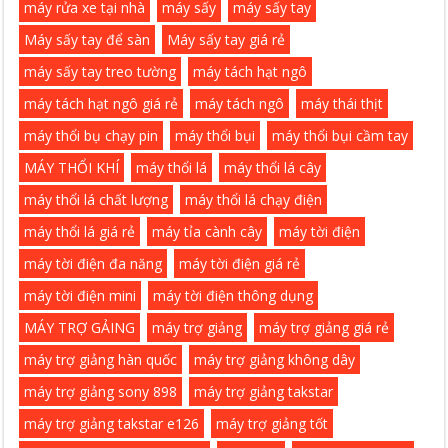
máy rửa xe tại nhà
máy sấy
máy sấy tay
Máy sấy tay để sàn
Máy sấy tay giá rẻ
máy sấy tay treo tường
máy tách hạt ngô
máy tách hạt ngô giá rẻ
máy tách ngô
máy thái thịt
máy thổi bụ chạy pin
máy thổi bụi
máy thổi bụi cầm tay
MÁY THỔI KHÍ
máy thổi lá
máy thổi lá cây
máy thổi lá chất lượng
máy thổi lá chạy điện
máy thổi lá giá rẻ
máy tỉa cành cây
máy tời điện
máy tời điện đa năng
máy tời điện giá rẻ
máy tời điện mini
máy tời điện thông dụng
MÁY TRỢ GẢING
máy trợ giảng
máy trợ giảng giá rẻ
máy trợ giảng hàn quốc
máy trợ giảng không dây
máy trợ giảng sony 898
máy trợ giảng takstar
máy trợ giảng takstar e126
máy trợ giảng tốt