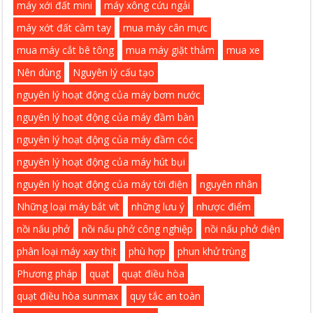
máy xới đất mini
máy xông cứu ngải
máy xớt đất cầm tay
mua máy cân mực
mua máy cắt bê tông
mua máy giặt thảm
mua xe
Nên dùng
Nguyên lý cấu tạo
nguyên lý hoạt động của máy bơm nước
nguyên lý hoạt động của máy đầm bàn
nguyên lý hoạt động của máy đầm cóc
nguyên lý hoạt động của máy hút bụi
nguyên lý hoạt động của máy tời điện
nguyên nhân
Những loại máy bắt vít
những lưu ý
nhược điểm
nồi nấu phở
nồi nấu phở công nghiệp
nồi nấu phở điện
phân loại máy xay thịt
phù hợp
phun khử trùng
Phương pháp
quạt
quạt điều hòa
quạt điều hòa sunmax
quy tắc an toàn