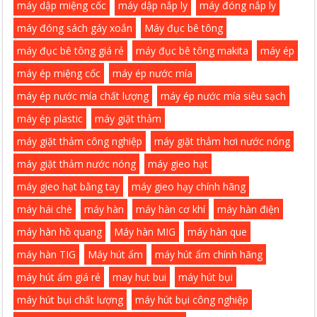
máy dập miệng cốc
máy dập nắp ly
máy đóng nắp ly
máy đóng sách gáy xoắn
Máy đục bê tông
máy đục bê tông giá rẻ
máy đục bê tông makita
máy ép
máy ép miệng cốc
máy ép nước mía
máy ép nước mía chất lượng
máy ép nước mía siêu sạch
máy ép plastic
máy giặt thảm
máy giặt thảm công nghiệp
máy giặt thảm hơi nước nóng
máy giặt thảm nước nóng
máy gieo hạt
máy gieo hạt bằng tay
máy gieo hạy chính hãng
máy hái chè
máy hàn
máy hàn cơ khí
máy hàn điện
máy hàn hồ quang
Máy hàn MIG
máy hàn que
máy hàn TIG
Máy hút ẩm
máy hút ẩm chính hãng
máy hút ẩm giá rẻ
may hut bui
máy hút bụi
máy hút bụi chất lượng
máy hút bụi công nghiệp