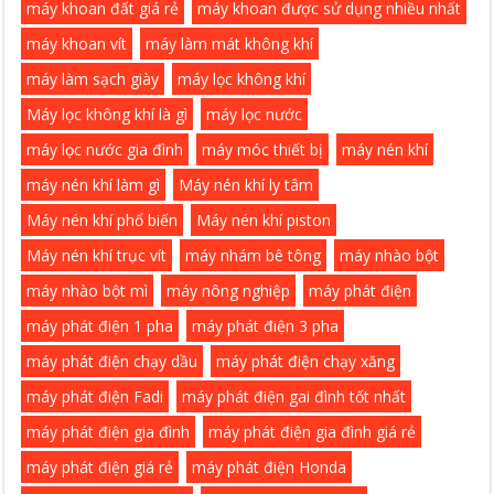
máy khoan đất giá rẻ
máy khoan được sử dụng nhiều nhất
máy khoan vít
máy làm mát không khí
máy làm sạch giày
máy lọc không khí
Máy lọc không khí là gì
máy lọc nước
máy lọc nước gia đình
máy móc thiết bị
máy nén khí
máy nén khí làm gì
Máy nén khí ly tâm
Máy nén khí phổ biến
Máy nén khí piston
Máy nén khí trục vít
máy nhám bê tông
máy nhào bột
máy nhào bột mì
máy nông nghiệp
máy phát điện
máy phát điện 1 pha
máy phát điện 3 pha
máy phát điện chạy dầu
máy phát điện chạy xăng
máy phát điện Fadi
máy phát điện gai đình tốt nhất
máy phát điện gia đình
máy phát điện gia đình giá rẻ
máy phát điện giá rẻ
máy phát điện Honda