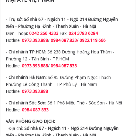
- Trụ sở:
Số nhà 67 - Ngách 11 - Ngõ 214 Đường Nguyễn
Xiển -
Phường Hạ Đình - Thanh Xuân - Hà Nội
Điện Thoại:
0242 266 4333
Fax:
024 3783 6284
Hotline:
0973.393.888
/
0984.087.833/ 0922.119.666
- Chi nhánh TP.HCM:
Số 238 Đường Hoàng Hoa Thám -
Phường 12 - Tân Bình - TP.HCM
Hotline:
0973.393.888
/
0984.087.833
- Chi nhánh Hà Nam:
Số 95 Đường Phạm Ngọc Thạch -
Phường Lê Công Thanh - TP Phủ Lý - Hà Nam
Hotline:
0973.393.888
- Chi nhánh Sóc Sơn:
Số 1 Phố Miếu Thờ - Sóc Sơn - Hà Nội
Hotline:
0984 087 833
VĂN PHÒNG GIAO DỊCH:
- Địa chỉ:
Số nhà 67 - Ngách 11 - Ngõ 214 Đường Nguyễn
Xiển -
Phường Hạ Đình - Thanh Xuân - Hà Nội
- Hotline:
0973.393.888
/
0984.087.833/ 0922.119.666
- Điện Thoại:
0242 266 4333