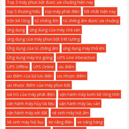
Top 3 máy phun bột được ưa chuộng hiện nay
top 5 thương hiệu
top máy phát điện
tốt nhất hiện nay
trộn bê tông
tủ chống ẩm
tủ chống ẩm được ưa chuộng
ứng dụng
ứng dụng của máy chà sàn
ứng dụng của máy phun bột trét tường
Ứng dụng của tủ chống ẩm
ứng dụng máy thổi khí
Ứng dụng máy trợ giảng
UPS Line Interaction
UPS Offline
UPS Online
ưu điểm
ưu điểm của bộ lưu điện
ưu nhược điểm
ưu nhược điểm của máy phun bột
vai trò của máy phát điện
vận hành máy bơm bê tông tĩnh
vận hành máy hủy tài liệu
vận hành máy lau sàn
vận hành máy xới đất
vệ sinh máy hút ẩm
Vệ sinh máy hút bụi
Xe nâng điện
xe nâng hàng