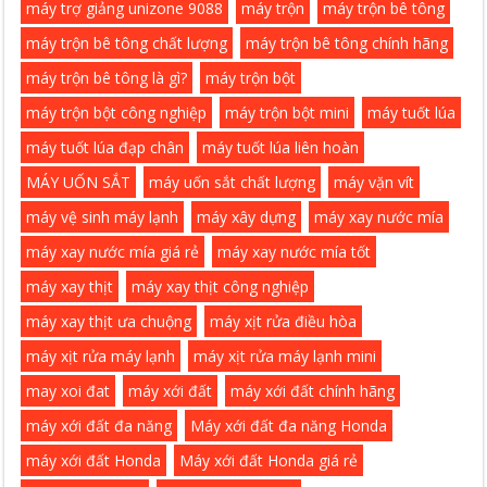
máy trợ giảng unizone 9088
máy trộn
máy trộn bê tông
máy trộn bê tông chất lượng
máy trộn bê tông chính hãng
máy trộn bê tông là gì?
máy trộn bột
máy trộn bột công nghiệp
máy trộn bột mini
máy tuốt lúa
máy tuốt lúa đạp chân
máy tuốt lúa liên hoàn
MÁY UỐN SẮT
máy uốn sắt chất lượng
máy vặn vít
máy vệ sinh máy lạnh
máy xây dựng
máy xay nước mía
máy xay nước mía giá rẻ
máy xay nước mía tốt
máy xay thịt
máy xay thịt công nghiệp
máy xay thịt ưa chuộng
máy xịt rửa điều hòa
máy xịt rửa máy lạnh
máy xịt rửa máy lạnh mini
may xoi đat
máy xới đất
máy xới đất chính hãng
máy xới đất đa năng
Máy xới đất đa năng Honda
máy xới đất Honda
Máy xới đất Honda giá rẻ