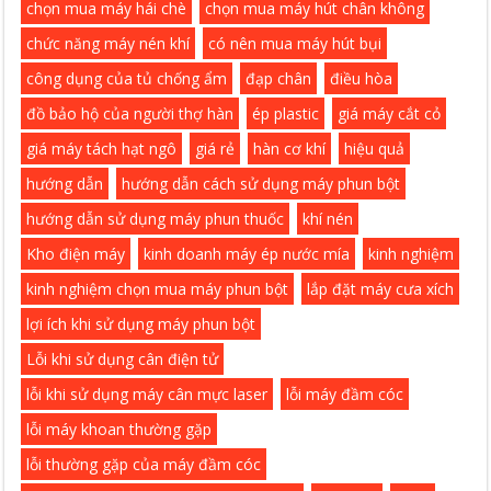
chọn mua máy hái chè
chọn mua máy hút chân không
chức năng máy nén khí
có nên mua máy hút bụi
công dụng của tủ chống ẩm
đạp chân
điều hòa
đồ bảo hộ của người thợ hàn
ép plastic
giá máy cắt cỏ
giá máy tách hạt ngô
giá rẻ
hàn cơ khí
hiệu quả
hướng dẫn
hướng dẫn cách sử dụng máy phun bột
hướng dẫn sử dụng máy phun thuốc
khí nén
Kho điện máy
kinh doanh máy ép nước mía
kinh nghiệm
kinh nghiệm chọn mua máy phun bột
lắp đặt máy cưa xích
lợi ích khi sử dụng máy phun bột
Lỗi khi sử dụng cân điện tử
lỗi khi sử dụng máy cân mực laser
lỗi máy đầm cóc
lỗi máy khoan thường gặp
lỗi thường gặp của máy đầm cóc