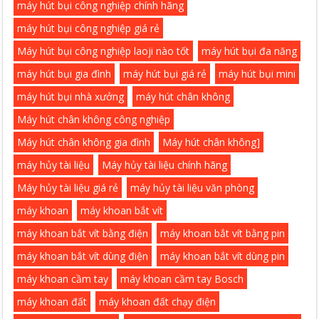
máy hút bụi công nghiệp chính hãng
máy hút bụi công nghiệp giá rẻ
Máy hút bụi công nghiệp laoji nào tốt
máy hút bụi đa năng
máy hút bụi gia đình
máy hút bụi giá rẻ
máy hút bụi mini
máy hút bụi nhà xưởng
máy hút chân không
Máy hút chân không công nghiệp
Máy hút chân không gia đình
Máy hút chân không]
máy hủy tài liệu
Máy hủy tài liệu chính hãng
Máy hủy tài liệu giá rẻ
máy hủy tài liệu văn phòng
máy khoan
máy khoan bắt vít
máy khoan bắt vít bằng điện
máy khoan bắt vít bằng pin
máy khoan bắt vít dùng điện
máy khoan bắt vít dùng pin
máy khoan cầm tay
máy khoan cầm tay Bosch
máy khoan đất
máy khoan đất chạy điện