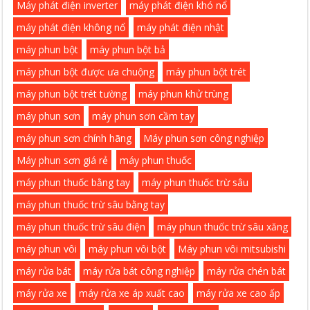
Máy phát điện inverter
máy phát điện khó nổ
máy phát điện không nổ
máy phát điện nhật
máy phun bột
máy phun bột bả
máy phun bột được ưa chuộng
máy phun bột trét
máy phun bột trét tường
máy phun khử trùng
máy phun sơn
máy phun sơn cầm tay
máy phun sơn chính hãng
Máy phun sơn công nghiệp
Máy phun sơn giá rẻ
máy phun thuốc
máy phun thuốc bằng tay
máy phun thuốc trừ sâu
máy phun thuốc trừ sâu bằng tay
máy phun thuốc trừ sâu điện
máy phun thuốc trừ sâu xăng
máy phun vôi
máy phun vôi bột
Máy phun vôi mitsubishi
máy rửa bát
máy rửa bát công nghiệp
máy rửa chén bát
máy rửa xe
máy rửa xe áp xuất cao
máy rửa xe cao ấp