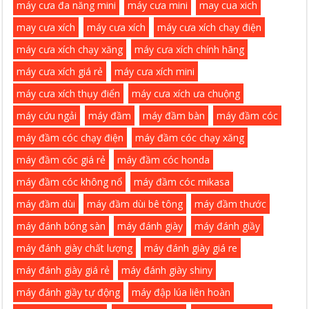
máy cưa đa năng mini
máy cưa mini
may cua xich
may cưa xích
máy cưa xích
máy cưa xích chạy điện
máy cưa xích chạy xăng
máy cưa xích chính hãng
máy cưa xích giá rẻ
máy cưa xích mini
máy cưa xích thụy điển
máy cưa xích ưa chuộng
máy cứu ngải
máy đầm
máy đầm bàn
máy đầm cóc
máy đầm cóc chạy điện
máy đầm cóc chạy xăng
máy đầm cóc giá rẻ
máy đầm cóc honda
máy đầm cóc không nổ
máy đầm cóc mikasa
máy đầm dùi
máy đầm dùi bê tông
máy đầm thước
máy đánh bóng sàn
máy đánh giày
máy đánh giầy
máy đánh giày chất lượng
máy đánh giày giá re
máy đánh giày giá rẻ
máy đánh giày shiny
máy đánh giầy tự động
máy đập lúa liên hoàn