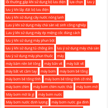
lỗi thường gặp khi sử dụng bộ lưu điện
lựa chọn
lưu ý
lưu ý khi lắp đặt bộ lưu điện
lưu ý khi sử dụng cây nước nóng lạnh
Lưu ý khi sử dụng máy chà sàn vệ sinh công nghiệp
Lưu ý khi sử dụng máy ép miệng cốc đúng cách
lưu ý khi sử dụng máy phun bột
lưu ý khi sử dụng tủ chống ẩm
lưu ý sử dụng máy chà sàn
lưu ý sử dụng máy phun thuốc
máy
máy băm nền bê tông
máy bắn vít
máy bắt vít
máy bắt vit cầm tay
máy bơm
máy bơm bê tông
máy bơm bê tông tĩnh
máy bơm bê tông tĩnh cỡ nhỏ
máy bơm chìm
máy bơm chìm nước thải
máy bơm mỡ
Máy bơm mỡ là gì
máy bơm nước
Máy bơm nước định lượng
máy bơm nước gia đình