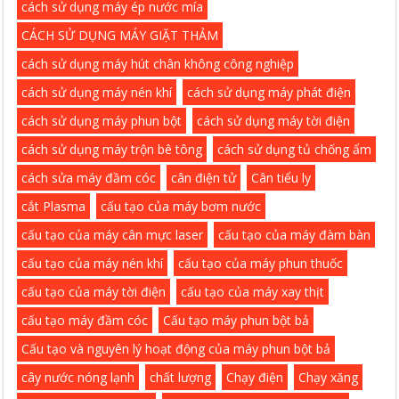
cách sử dụng máy ép nước mía
CÁCH SỬ DỤNG MÁY GIẶT THẢM
cách sử dụng máy hút chân không công nghiệp
cách sử dụng máy nén khí
cách sử dụng máy phát điện
cách sử dụng máy phun bột
cách sử dụng máy tời điện
cách sử dụng máy trộn bê tông
cách sử dụng tủ chống ẩm
cách sửa máy đầm cóc
cân điện tử
Cân tiểu ly
cắt Plasma
cấu tạo của máy bơm nước
cấu tạo của máy cân mực laser
cấu tạo của máy đàm bàn
cấu tạo của máy nén khí
cấu tạo của máy phun thuốc
cấu tạo của máy tời điện
cấu tạo của máy xay thịt
cấu tạo máy đầm cóc
Cấu tạo máy phun bột bả
Cấu tạo và nguyên lý hoạt động của máy phun bột bả
cây nước nóng lạnh
chất lượng
Chạy điện
Chạy xăng