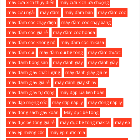
máy cưa xích thụy điển
máy cưa xích ưa chuộng
máy cứu ngải
máy đầm
máy đầm bàn
máy đầm cóc
máy đầm cóc chạy điện
máy đầm cóc chạy xăng
máy đầm cóc giá rẻ
máy đầm cóc honda
máy đầm cóc không nổ
máy đầm cóc mikasa
máy đầm dùi
máy đầm dùi bê tông
máy đầm thước
máy đánh bóng sàn
máy đánh giày
máy đánh giầy
máy đánh giày chất lượng
máy đánh giày giá re
máy đánh giày giá rẻ
máy đánh giày shiny
máy đánh giầy tự động
máy đập lúa liên hoàn
máy dập miệng cốc
máy dập nắp ly
máy đóng nắp ly
máy đóng sách gáy xoắn
Máy đục bê tông
máy đục bê tông giá rẻ
máy đục bê tông makita
máy ép
máy ép miệng cốc
máy ép nước mía