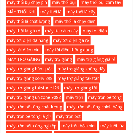
máy thổi bụ chạy pin
máy thổi bụi
máy thổi bụi cầm tay
MÁY THỔI KHÍ
máy thổi lá
máy thổi lá cây
máy thổi lá chất lượng
máy thổi lá chạy điện
máy thổi lá giá rẻ
máy tỉa cành cây
máy tời điện
máy tời điện đa năng
máy tời điện giá rẻ
máy tời điện mini
máy tời điện thông dụng
MÁY TRỢ GẢING
máy trợ giảng
máy trợ giảng giá rẻ
máy trợ giảng hàn quốc
máy trợ giảng không dây
máy trợ giảng sony 898
máy trợ giảng takstar
máy trợ giảng takstar e126
máy trợ giảng tốt
máy trợ giảng unizone 9088
máy trộn
máy trộn bê tông
máy trộn bê tông chất lượng
máy trộn bê tông chính hãng
máy trộn bê tông là gì?
máy trộn bột
máy trộn bột công nghiệp
máy trộn bột mini
máy tuốt lúa