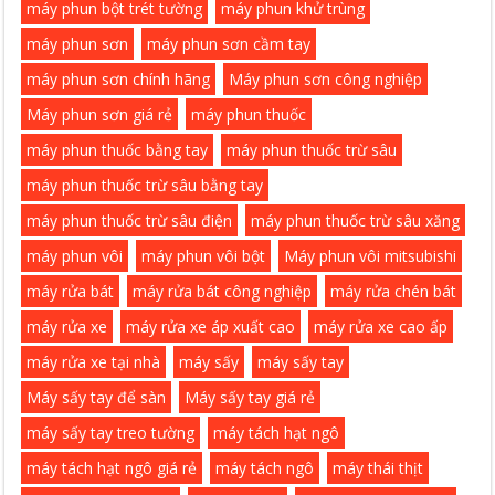
máy phun bột trét tường
máy phun khử trùng
máy phun sơn
máy phun sơn cầm tay
máy phun sơn chính hãng
Máy phun sơn công nghiệp
Máy phun sơn giá rẻ
máy phun thuốc
máy phun thuốc bằng tay
máy phun thuốc trừ sâu
máy phun thuốc trừ sâu bằng tay
máy phun thuốc trừ sâu điện
máy phun thuốc trừ sâu xăng
máy phun vôi
máy phun vôi bột
Máy phun vôi mitsubishi
máy rửa bát
máy rửa bát công nghiệp
máy rửa chén bát
máy rửa xe
máy rửa xe áp xuất cao
máy rửa xe cao ấp
máy rửa xe tại nhà
máy sấy
máy sấy tay
Máy sấy tay để sàn
Máy sấy tay giá rẻ
máy sấy tay treo tường
máy tách hạt ngô
máy tách hạt ngô giá rẻ
máy tách ngô
máy thái thịt