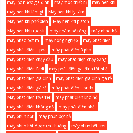
máy lọc nước gia đình
máy móc thiết bị
máy nén khí
máy nén khí làm gì
Máy nén khí ly tâm
Máy nén khí phổ biến
Máy nén khí piston
Máy nén khí trục vít
máy nhám bê tông
máy nhào bột
máy nhào bột mì
máy nông nghiệp
máy phát điện
máy phát điện 1 pha
máy phát điện 3 pha
máy phát điện chạy dầu
máy phát điện chạy xăng
máy phát điện Fadi
máy phát điện gai đình tốt nhất
máy phát điện gia đình
máy phát điện gia đình giá rẻ
máy phát điện giá rẻ
máy phát điện Honda
Máy phát điện inverter
máy phát điện khó nổ
máy phát điện không nổ
máy phát điện nhật
máy phun bột
máy phun bột bả
máy phun bột được ưa chuộng
máy phun bột trét