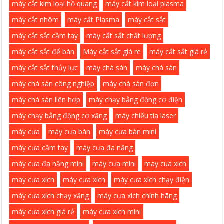
máy cắt kim loại hồ quang
máy cắt kim loại plasma
máy cắt nhôm
máy cắt Plasma
máy cắt sắt
máy cắt sắt cầm tay
máy cắt sắt chất lượng
máy cắt sắt để bàn
Máy cắt sắt giá re
máy cắt sắt giá rẻ
máy cắt sắt thủy lực
máy chà sàn
mày chà sàn
máy chà sàn công nghiệp
máy chà sàn đơn
máy chà sàn liên hợp
máy chạy bằng động cơ điện
máy chạy bằng động cơ xăng
máy chiếu tia laser
máy cưa
máy cưa bàn
máy cưa bàn mini
máy cưa cầm tay
máy cưa đa năng
máy cưa đa năng mini
máy cưa mini
may cua xich
may cưa xích
máy cưa xích
máy cưa xích chạy điện
máy cưa xích chạy xăng
máy cưa xích chính hãng
máy cưa xích giá rẻ
máy cưa xích mini