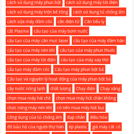
cách sử dụng máy phun bột
cách sử dụng máy tời điện
cách sử dụng máy trộn bê tông
cách sử dụng tủ chống ẩm
cách sửa máy đầm cóc
cân điện tử
Cân tiểu ly
cắt Plasma
cấu tạo của máy bơm nước
cấu tạo của máy cân mực laser
cấu tạo của máy đàm bàn
cấu tạo của máy nén khí
cấu tạo của máy phun thuốc
cấu tạo của máy tời điện
cấu tạo của máy xay thịt
cấu tạo máy đầm cóc
Cấu tạo máy phun bột bả
Cấu tạo và nguyên lý hoạt động của máy phun bột bả
cây nước nóng lạnh
chất lượng
Chạy điện
Chạy xăng
chọn mua máy hái chè
chọn mua máy hút chân không
chức năng máy nén khí
có nên mua máy hút bụi
công dụng của tủ chống ẩm
đạp chân
điều hòa
đồ bảo hộ của người thợ hàn
ép plastic
giá máy cắt cỏ