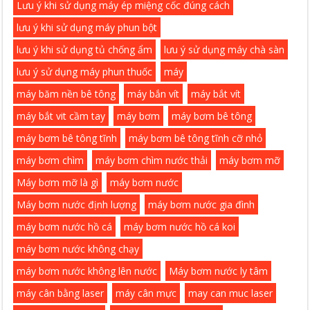
Lưu ý khi sử dụng máy ép miệng cốc đúng cách
lưu ý khi sử dụng máy phun bột
lưu ý khi sử dụng tủ chống ẩm
lưu ý sử dụng máy chà sàn
lưu ý sử dụng máy phun thuốc
máy
máy băm nền bê tông
máy bắn vít
máy bắt vít
máy bắt vit cầm tay
máy bơm
máy bơm bê tông
máy bơm bê tông tĩnh
máy bơm bê tông tĩnh cỡ nhỏ
máy bơm chìm
máy bơm chìm nước thải
máy bơm mỡ
Máy bơm mỡ là gì
máy bơm nước
Máy bơm nước định lượng
máy bơm nước gia đình
máy bơm nước hồ cá
máy bơm nước hồ cá koi
máy bơm nước không chạy
máy bơm nước không lên nước
Máy bơm nước ly tâm
máy cân bằng laser
máy cân mực
may can muc laser