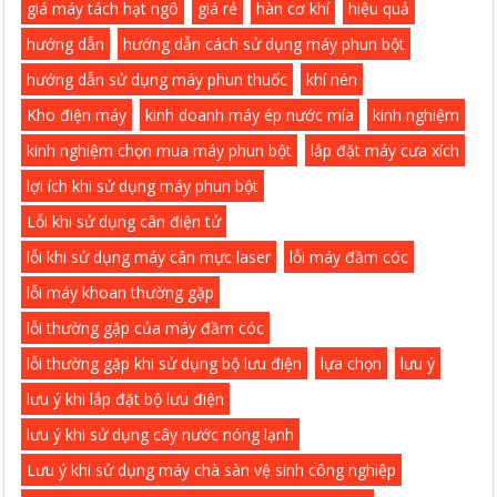
giá máy tách hạt ngô
giá rẻ
hàn cơ khí
hiệu quả
hướng dẫn
hướng dẫn cách sử dụng máy phun bột
hướng dẫn sử dụng máy phun thuốc
khí nén
Kho điện máy
kinh doanh máy ép nước mía
kinh nghiệm
kinh nghiệm chọn mua máy phun bột
lắp đặt máy cưa xích
lợi ích khi sử dụng máy phun bột
Lỗi khi sử dụng cân điện tử
lỗi khi sử dụng máy cân mực laser
lỗi máy đầm cóc
lỗi máy khoan thường gặp
lỗi thường gặp của máy đầm cóc
lỗi thường gặp khi sử dụng bộ lưu điện
lựa chọn
lưu ý
lưu ý khi lắp đặt bộ lưu điện
lưu ý khi sử dụng cây nước nóng lạnh
Lưu ý khi sử dụng máy chà sàn vệ sinh công nghiệp