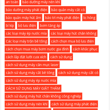
an toàn
bảo dưỡng máy nén khí
bảo dưỡng máy phát điện
bảo quản máy cắt cỏ
bảo quản máy hút ẩm
bảo trì máy phát điện
bị hỏng
bí kíp
bộ lưu điện
bơm tăng áp
các loại máy ép nước mía
các loại máy hút chân không
Các loại máy trộn bê tông
cách chọn mua bộ lưu điện
cách chọn mua máy bơm nước gia đình
cách khắc phục
cách lắp đặt lưỡi cưa xích
cách sử dụng
cách sử dụng máy cân mực laser
cách sử dụng máy cắt bê tông
cách sử dụng máy cắt cỏ
cách sử dụng máy ép nước mía
CÁCH SỬ DỤNG MÁY GIẶT THẢM
cách sử dụng máy hút chân không công nghiệp
cách sử dụng máy nén khí
cách sử dụng máy phát điện