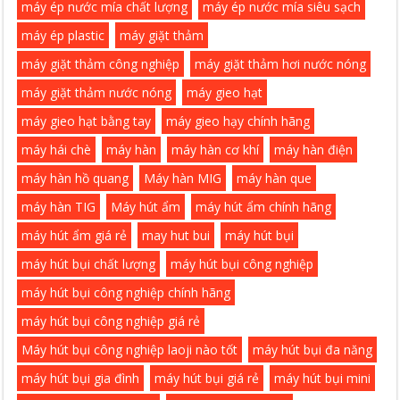
máy ép nước mía chất lượng
máy ép nước mía siêu sạch
máy ép plastic
máy giặt thảm
máy giặt thảm công nghiệp
máy giặt thảm hơi nước nóng
máy giặt thảm nước nóng
máy gieo hạt
máy gieo hạt bằng tay
máy gieo hạy chính hãng
máy hái chè
máy hàn
máy hàn cơ khí
máy hàn điện
máy hàn hồ quang
Máy hàn MIG
máy hàn que
máy hàn TIG
Máy hút ẩm
máy hút ẩm chính hãng
máy hút ẩm giá rẻ
may hut bui
máy hút bụi
máy hút bụi chất lượng
máy hút bụi công nghiệp
máy hút bụi công nghiệp chính hãng
máy hút bụi công nghiệp giá rẻ
Máy hút bụi công nghiệp laoji nào tốt
máy hút bụi đa năng
máy hút bụi gia đình
máy hút bụi giá rẻ
máy hút bụi mini