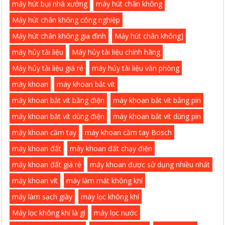
máy hút bụi nhà xưởng
máy hút chân không
Máy hút chân không công nghiệp
Máy hút chân không gia đình
Máy hút chân không]
máy hủy tài liệu
Máy hủy tài liệu chính hãng
Máy hủy tài liệu giá rẻ
máy hủy tài liệu văn phòng
máy khoan
máy khoan bắt vít
máy khoan bắt vít bằng điện
máy khoan bắt vít bằng pin
máy khoan bắt vít dùng điện
máy khoan bắt vít dùng pin
máy khoan cầm tay
máy khoan cầm tay Bosch
máy khoan đất
máy khoan đất chạy điện
máy khoan đất giá rẻ
máy khoan được sử dụng nhiều nhất
máy khoan vít
máy làm mát không khí
máy làm sạch giày
máy lọc không khí
Máy lọc không khí là gì
máy lọc nước