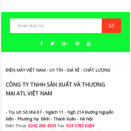
ĐIỆN MÁY VIỆT NAM - UY TÍN - GIÁ RẺ - CHẤT LƯỢNG
CÔNG TY TNHH SẢN XUẤT VÀ THƯƠNG
MẠI ATL VIỆT NAM
- Trụ sở:
Số nhà 67 - Ngách 11 - Ngõ 214 Đường Nguyễn
Xiển -
Phường Hạ Đình - Thanh Xuân - Hà Nội
Điện Thoại:
0242 266 4333
Fax:
024 3783 6284
Hotline:
0973.393.888
/
0984.087.833/ 0922.119.666
- Chi nhánh TP.HCM:
Số 238 Đường Hoàng Hoa Thám -