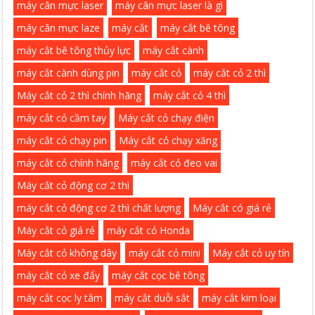
máy cân mực laser
máy cân mực laser là gì
máy cân mực laze
máy cắt
máy cắt bê tông
máy cắt bê tông thủy lực
máy cắt cành
máy cắt cành dùng pin
máy cắt cỏ
máy cắt cỏ 2 thì
Máy cắt cỏ 2 thì chính hãng
máy cắt cỏ 4 thì
máy cắt cỏ cầm tay
Máy cắt cỏ chạy điện
máy cắt cỏ chạy pin
Máy cắt cỏ chạy xăng
máy cắt cỏ chính hãng
máy cắt cỏ đeo vai
Máy cắt cỏ động cơ 2 thì
máy cắt cỏ động cơ 2 thì chất lượng
Máy cắt có giá rẻ
Máy cắt cỏ giá rẻ
máy cắt cỏ Honda
Máy cắt cỏ không dây
máy cắt cỏ mini
Máy cắt cỏ uy tín
máy cắt cỏ xe đẩy
máy cắt cọc bê tông
máy cắt cọc ly tâm
máy cắt duỗi sắt
máy cắt kim loại