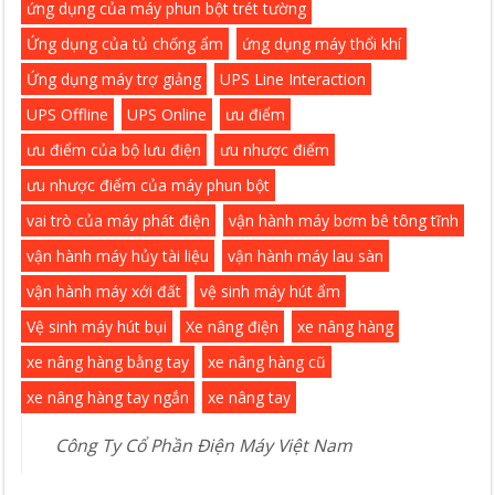
ứng dụng của máy phun bột trét tường
Ứng dụng của tủ chống ẩm
ứng dụng máy thổi khí
Ứng dụng máy trợ giảng
UPS Line Interaction
UPS Offline
UPS Online
ưu điểm
ưu điểm của bộ lưu điện
ưu nhược điểm
ưu nhược điểm của máy phun bột
vai trò của máy phát điện
vận hành máy bơm bê tông tĩnh
vận hành máy hủy tài liệu
vận hành máy lau sàn
vận hành máy xới đất
vệ sinh máy hút ẩm
Vệ sinh máy hút bụi
Xe nâng điện
xe nâng hàng
xe nâng hàng bằng tay
xe nâng hàng cũ
xe nâng hàng tay ngắn
xe nâng tay