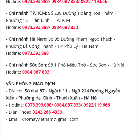
Phường 12 - Tân Bình - TP.HCM
Hotline:
0973.393.888
/
0984.087.833
- Chi nhánh Hà Nam:
Số 95 Đường Phạm Ngọc Thạch -
Phường Lê Công Thanh - TP Phủ Lý - Hà Nam
Hotline:
0973.393.888
- Chi nhánh Sóc Sơn:
Số 1 Phố Miếu Thờ - Sóc Sơn - Hà Nội
Hotline:
0984 087 833
VĂN PHÒNG GIAO DỊCH:
- Địa chỉ:
Số nhà 67 - Ngách 11 - Ngõ 214 Đường Nguyễn
Xiển -
Phường Hạ Đình - Thanh Xuân - Hà Nội
- Hotline:
0973.393.888
/
0984.087.833/ 0922.119.666
- Điện Thoại:
0242 266 4333
- Email: khomayvietnam@gmail.com
Mã số thuế:
0108586365 ngày cấp 14 tháng 01 năm 2019
Địa chỉ đăng ký kinh doanh:
Số 219 đường Nguyễn Xiển,