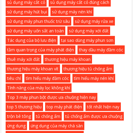
sủ dụng máy cắt cỏ
sủ dụng máy cắt cỏ đúng cách
sử dụng máy hút bụi
sử dụng máy nén khí
sử dụng máy phun thuốc trừ sâu
sử dụng máy rửa xe
sử dụng máy uốn sắt an toàn
sử dụng máy xới đất
Tác dụng của bộ lưu điện
tại sao dùng máy phun sơn
tầm quan trọng của máy phát điện
thay dầu máy đầm cóc
thuê máy xới đất
thương hiệu máy khoan
thương hiệu máy khoan vít
thương hiệu tủ chống ẩm
tiêu chí
tìm hiểu máy đầm cóc
tìm hiểu máy nén khí
Tính năng của máy lọc không khí
Top 3 máy phun bột được ưa chuộng hiện nay
top 5 thương hiệu
top máy phát điện
tốt nhất hiện nay
trộn bê tông
tủ chống ẩm
tủ chống ẩm được ưa chuộng
ứng dụng
ứng dụng của máy chà sàn