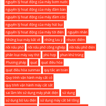
nguyên lý hoạt động của máy bơm nước
nguyên lý hoạt động của máy đầm bàn
nguyên lý hoạt động của máy đầm cóc
nguyên lý hoạt động của máy hút bụi
nguyên lý hoạt động của máy tời điện
nguyên nhân
Những loại máy bắt vít
những lưu ý
nhược điểm
nồi nấu phở
nồi nấu phở công nghiệp
nồi nấu phở điện
phân loại máy xay thịt
phù hợp
phun khử trùng
Phương pháp
quạt
quạt điều hòa
quạt điều hòa sunmax
quy tắc an toàn
Quy trình vận hành máy cắt cỏ
quy trình vận hành máy cắt sắt
sai lầm khi sử dụng máy phát điện
sử dụng
sử dụng bộ lưu điện
sử dụng máy cắt bê tông