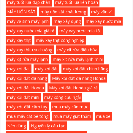
máy tuốt lúa đạp chân
máy tuốt lúa liên hoàn
MÁY UỐN SẮT
máy uốn sắt chất lượng
máy vặn vít
máy vệ sinh máy lạnh
máy xây dựng
máy xay nước mía
máy xay nước mía giá rẻ
máy xay nước mía tốt
máy xay thịt
máy xay thịt công nghiệp
máy xay thịt ưa chuộng
máy xịt rửa điều hòa
máy xịt rửa máy lạnh
máy xịt rửa máy lạnh mini
may xoi đat
máy xới đất
máy xới đất chính hãng
máy xới đất đa năng
Máy xới đất đa năng Honda
máy xới đất Honda
Máy xới đất Honda giá rẻ
máy xới đất mini
máy xông cứu ngải
máy xớt đất cầm tay
mua máy cân mực
mua máy cắt bê tông
mua máy giặt thảm
mua xe
Nên dùng
Nguyên lý cấu tạo