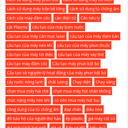
cách sử dụng máy trộn bê tông
cách sử dụng tủ chống ẩm
cách sửa máy đầm cóc
cân điện tử
Cân tiểu ly
cắt Plasma
cấu tạo của máy bơm nước
cấu tạo của máy cân mực laser
cấu tạo của máy đàm bàn
cấu tạo của máy nén khí
cấu tạo của máy phun thuốc
cấu tạo của máy tời điện
cấu tạo của máy xay thịt
cấu tạo máy đầm cóc
Cấu tạo máy phun bột bả
Cấu tạo và nguyên lý hoạt động của máy phun bột bả
cây nước nóng lạnh
chất lượng
Chạy điện
Chạy xăng
chọn mua máy hái chè
chọn mua máy hút chân không
chức năng máy nén khí
có nên mua máy hút bụi
công dụng của tủ chống ẩm
đạp chân
điều hòa
đồ bảo hộ của người thợ hàn
ép plastic
giá máy cắt cỏ
giá máy tách hạt ngô
giá rẻ
hàn cơ khí
hiệu quả