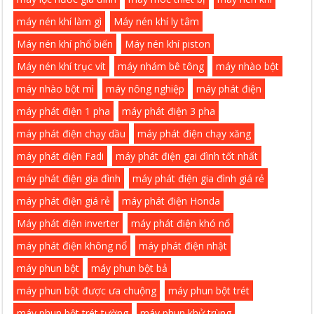
máy nén khí làm gì
Máy nén khí ly tâm
Máy nén khí phổ biến
Máy nén khí piston
Máy nén khí trục vít
máy nhám bê tông
máy nhào bột
máy nhào bột mì
máy nông nghiệp
máy phát điện
máy phát điện 1 pha
máy phát điện 3 pha
máy phát điện chạy dầu
máy phát điện chạy xăng
máy phát điện Fadi
máy phát điện gai đình tốt nhất
máy phát điện gia đình
máy phát điện gia đình giá rẻ
máy phát điện giá rẻ
máy phát điện Honda
Máy phát điện inverter
máy phát điện khó nổ
máy phát điện không nổ
máy phát điện nhật
máy phun bột
máy phun bột bả
máy phun bột được ưa chuộng
máy phun bột trét
máy phun bột trét tường
máy phun khử trùng