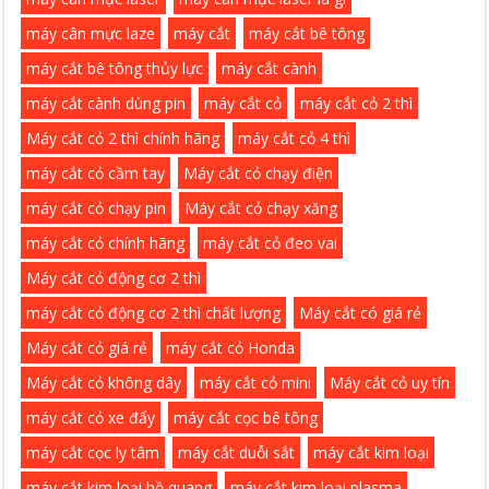
máy cân mực laze
máy cắt
máy cắt bê tông
máy cắt bê tông thủy lực
máy cắt cành
máy cắt cành dùng pin
máy cắt cỏ
máy cắt cỏ 2 thì
Máy cắt cỏ 2 thì chính hãng
máy cắt cỏ 4 thì
máy cắt cỏ cầm tay
Máy cắt cỏ chạy điện
máy cắt cỏ chạy pin
Máy cắt cỏ chạy xăng
máy cắt cỏ chính hãng
máy cắt cỏ đeo vai
Máy cắt cỏ động cơ 2 thì
máy cắt cỏ động cơ 2 thì chất lượng
Máy cắt có giá rẻ
Máy cắt cỏ giá rẻ
máy cắt cỏ Honda
Máy cắt cỏ không dây
máy cắt cỏ mini
Máy cắt cỏ uy tín
máy cắt cỏ xe đẩy
máy cắt cọc bê tông
máy cắt cọc ly tâm
máy cắt duỗi sắt
máy cắt kim loại
máy cắt kim loại hồ quang
máy cắt kim loại plasma