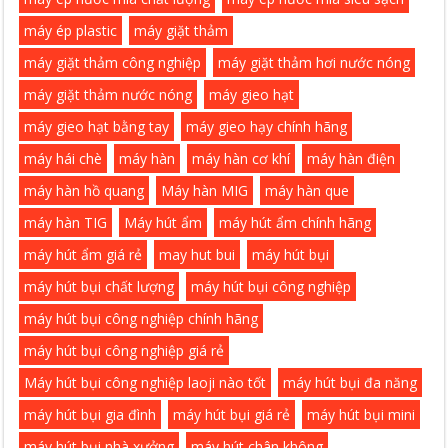
máy ép plastic
máy giặt thảm
máy giặt thảm công nghiệp
máy giặt thảm hơi nước nóng
máy giặt thảm nước nóng
máy gieo hạt
máy gieo hạt bằng tay
máy gieo hạy chính hãng
máy hái chè
máy hàn
máy hàn cơ khí
máy hàn điện
máy hàn hồ quang
Máy hàn MIG
máy hàn que
máy hàn TIG
Máy hút ẩm
máy hút ẩm chính hãng
máy hút ẩm giá rẻ
may hut bui
máy hút bụi
máy hút bụi chất lượng
máy hút bụi công nghiệp
máy hút bụi công nghiệp chính hãng
máy hút bụi công nghiệp giá rẻ
Máy hút bụi công nghiệp laoji nào tốt
máy hút bụi đa năng
máy hút bụi gia đình
máy hút bụi giá rẻ
máy hút bụi mini
máy hút bụi nhà xưởng
máy hút chân không