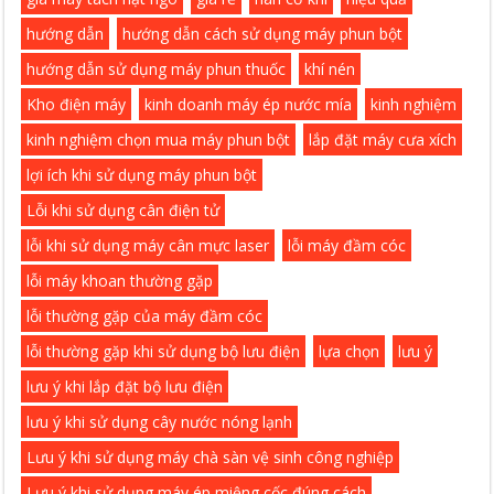
hướng dẫn
hướng dẫn cách sử dụng máy phun bột
hướng dẫn sử dụng máy phun thuốc
khí nén
Kho điện máy
kinh doanh máy ép nước mía
kinh nghiệm
kinh nghiệm chọn mua máy phun bột
lắp đặt máy cưa xích
lợi ích khi sử dụng máy phun bột
Lỗi khi sử dụng cân điện tử
lỗi khi sử dụng máy cân mực laser
lỗi máy đầm cóc
lỗi máy khoan thường gặp
lỗi thường gặp của máy đầm cóc
lỗi thường gặp khi sử dụng bộ lưu điện
lựa chọn
lưu ý
lưu ý khi lắp đặt bộ lưu điện
lưu ý khi sử dụng cây nước nóng lạnh
Lưu ý khi sử dụng máy chà sàn vệ sinh công nghiệp
Lưu ý khi sử dụng máy ép miệng cốc đúng cách