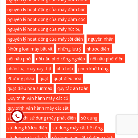
nguyên lý hoạt động của máy đầm bàn
nguyên lý hoạt động của máy đầm cóc
nguyên lý hoạt động của máy hút bụi
nguyên lý hoạt động của máy tời điện
nguyên nhân
Những loại máy bắt vít
những lưu ý
nhược điểm
nồi nấu phở
nồi nấu phở công nghiệp
nồi nấu phở điện
phân loại máy xay thịt
phù hợp
phun khử trùng
Phương pháp
quạt
quạt điều hòa
quạt điều hòa sunmax
quy tắc an toàn
Quy trình vận hành máy cắt cỏ
quy trình vận hành máy cắt sắt
sai lầm khi sử dụng máy phát điện
sử dụng
sử dụng bộ lưu điện
sử dụng máy cắt bê tông
sủ dụng máy cắt cỏ
sủ dụng máy cắt cỏ đúng cách