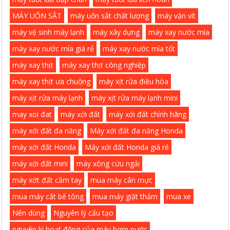
MÁY UỐN SẮT
máy uốn sắt chất lượng
máy vặn vít
máy vệ sinh máy lạnh
máy xây dựng
máy xay nước mía
máy xay nước mía giá rẻ
máy xay nước mía tốt
máy xay thịt
máy xay thịt công nghiệp
máy xay thịt ưa chuộng
máy xịt rửa điều hòa
máy xịt rửa máy lạnh
máy xịt rửa máy lạnh mini
may xoi đat
máy xới đất
máy xới đất chính hãng
máy xới đất đa năng
Máy xới đất đa năng Honda
máy xới đất Honda
Máy xới đất Honda giá rẻ
máy xới đất mini
máy xông cứu ngải
máy xớt đất cầm tay
mua máy cân mực
mua máy cắt bê tông
mua máy giặt thảm
mua xe
Nên dùng
Nguyên lý cấu tạo
nguyên lý hoạt động của máy bơm nước