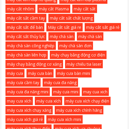
máy cắt nhôm
máy cắt Plasma
máy cắt sắt
máy cắt sắt cầm tay
máy cắt sắt chất lượng
máy cắt sắt để bàn
Máy cắt sắt giá re
máy cắt sắt giá rẻ
máy cắt sắt thủy lực
máy chà sàn
mày chà sàn
máy chà sàn công nghiệp
máy chà sàn đơn
máy chà sàn liên hợp
máy chạy bằng động cơ điện
máy chạy bằng động cơ xăng
máy chiếu tia laser
máy cưa
máy cưa bàn
máy cưa bàn mini
máy cưa cầm tay
máy cưa đa năng
máy cưa đa năng mini
máy cưa mini
may cua xich
may cưa xích
máy cưa xích
máy cưa xích chạy điện
máy cưa xích chạy xăng
máy cưa xích chính hãng
máy cưa xích giá rẻ
máy cưa xích mini
máy cưa xích thụy điển
máy cưa xích ưa chuộng