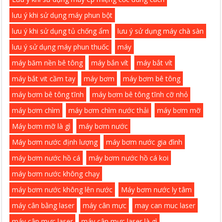
lưu ý khi sử dụng máy phun bột
lưu ý khi sử dụng tủ chống ẩm
lưu ý sử dụng máy chà sàn
lưu ý sử dụng máy phun thuốc
máy
máy băm nền bê tông
máy bắn vít
máy bắt vít
máy bắt vit cầm tay
máy bơm
máy bơm bê tông
máy bơm bê tông tĩnh
máy bơm bê tông tĩnh cỡ nhỏ
máy bơm chìm
máy bơm chìm nước thải
máy bơm mỡ
Máy bơm mỡ là gì
máy bơm nước
Máy bơm nước định lượng
máy bơm nước gia đình
máy bơm nước hồ cá
máy bơm nước hồ cá koi
máy bơm nước không chạy
máy bơm nước không lên nước
Máy bơm nước ly tâm
máy cân bằng laser
máy cân mực
may can muc laser
máy cân mực laser
máy cân mực laser là gì