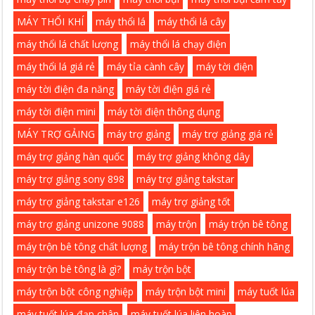
MÁY THỔI KHÍ
máy thổi lá
máy thổi lá cây
máy thổi lá chất lượng
máy thổi lá chạy điện
máy thổi lá giá rẻ
máy tỉa cành cây
máy tời điện
máy tời điện đa năng
máy tời điện giá rẻ
máy tời điện mini
máy tời điện thông dụng
MÁY TRỢ GẢING
máy trợ giảng
máy trợ giảng giá rẻ
máy trợ giảng hàn quốc
máy trợ giảng không dây
máy trợ giảng sony 898
máy trợ giảng takstar
máy trợ giảng takstar e126
máy trợ giảng tốt
máy trợ giảng unizone 9088
máy trộn
máy trộn bê tông
máy trộn bê tông chất lượng
máy trộn bê tông chính hãng
máy trộn bê tông là gì?
máy trộn bột
máy trộn bột công nghiệp
máy trộn bột mini
máy tuốt lúa
máy tuốt lúa đạp chân
máy tuốt lúa liên hoàn