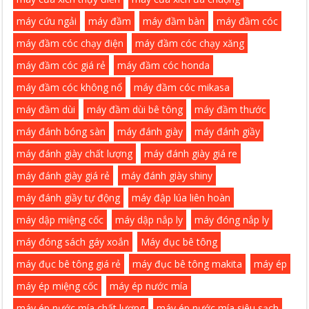
máy cứu ngải
máy đầm
máy đầm bàn
máy đầm cóc
máy đầm cóc chạy điện
máy đầm cóc chạy xăng
máy đầm cóc giá rẻ
máy đầm cóc honda
máy đầm cóc không nổ
máy đầm cóc mikasa
máy đầm dùi
máy đầm dùi bê tông
máy đầm thước
máy đánh bóng sàn
máy đánh giày
máy đánh giầy
máy đánh giày chất lượng
máy đánh giày giá re
máy đánh giày giá rẻ
máy đánh giày shiny
máy đánh giầy tự động
máy đập lúa liên hoàn
máy dập miệng cốc
máy dập nắp ly
máy đóng nắp ly
máy đóng sách gáy xoắn
Máy đục bê tông
máy đục bê tông giá rẻ
máy đục bê tông makita
máy ép
máy ép miệng cốc
máy ép nước mía
máy ép nước mía chất lượng
máy ép nước mía siêu sạch