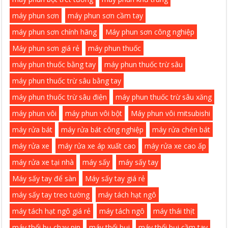
máy phun sơn
máy phun sơn cầm tay
máy phun sơn chính hãng
Máy phun sơn công nghiệp
Máy phun sơn giá rẻ
máy phun thuốc
máy phun thuốc bằng tay
máy phun thuốc trừ sâu
máy phun thuốc trừ sâu bằng tay
máy phun thuốc trừ sâu điện
máy phun thuốc trừ sâu xăng
máy phun vôi
máy phun vôi bột
Máy phun vôi mitsubishi
máy rửa bát
máy rửa bát công nghiệp
máy rửa chén bát
máy rửa xe
máy rửa xe áp xuất cao
máy rửa xe cao ấp
máy rửa xe tại nhà
máy sấy
máy sấy tay
Máy sấy tay để sàn
Máy sấy tay giá rẻ
máy sấy tay treo tường
máy tách hạt ngô
máy tách hạt ngô giá rẻ
máy tách ngô
máy thái thịt
máy thổi bụ chạy pin
máy thổi bụi
máy thổi bụi cầm tay