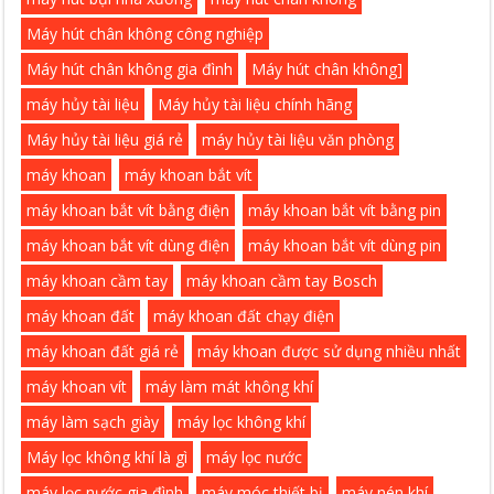
Máy hút chân không công nghiệp
Máy hút chân không gia đình
Máy hút chân không]
máy hủy tài liệu
Máy hủy tài liệu chính hãng
Máy hủy tài liệu giá rẻ
máy hủy tài liệu văn phòng
máy khoan
máy khoan bắt vít
máy khoan bắt vít bằng điện
máy khoan bắt vít bằng pin
máy khoan bắt vít dùng điện
máy khoan bắt vít dùng pin
máy khoan cầm tay
máy khoan cầm tay Bosch
máy khoan đất
máy khoan đất chạy điện
máy khoan đất giá rẻ
máy khoan được sử dụng nhiều nhất
máy khoan vít
máy làm mát không khí
máy làm sạch giày
máy lọc không khí
Máy lọc không khí là gì
máy lọc nước
máy lọc nước gia đình
máy móc thiết bị
máy nén khí