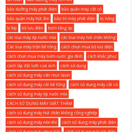
bảo dưỡng máy phát điện
bảo quản máy cắt cỏ
bảo quản máy hút ẩm
bảo trì máy phát điện
bị hỏng
bí kíp
bộ lưu điện
bơm tăng áp
các loại máy ép nước mía
các loại máy hút chân không
Các loại máy trộn bê tông
cách chọn mua bộ lưu điện
cách chọn mua máy bơm nước gia đình
cách khắc phục
cách lắp đặt lưỡi cưa xích
cách sử dụng
cách sử dụng máy cân mực laser
cách sử dụng máy cắt bê tông
cách sử dụng máy cắt cỏ
cách sử dụng máy ép nước mía
CÁCH SỬ DỤNG MÁY GIẶT THẢM
cách sử dụng máy hút chân không công nghiệp
cách sử dụng máy nén khí
cách sử dụng máy phát điện
cách sử dụng máy phun bột
cách sử dụng máy tời điện